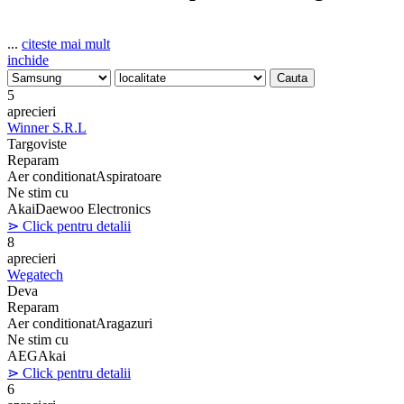
...
citeste mai mult
inchide
5
aprecieri
Winner S.R.L
Targoviste
Reparam
Aer conditionat
Aspiratoare
Ne stim cu
Akai
Daewoo Electronics
⋗ Click pentru detalii
8
aprecieri
Wegatech
Deva
Reparam
Aer conditionat
Aragazuri
Ne stim cu
AEG
Akai
⋗ Click pentru detalii
6