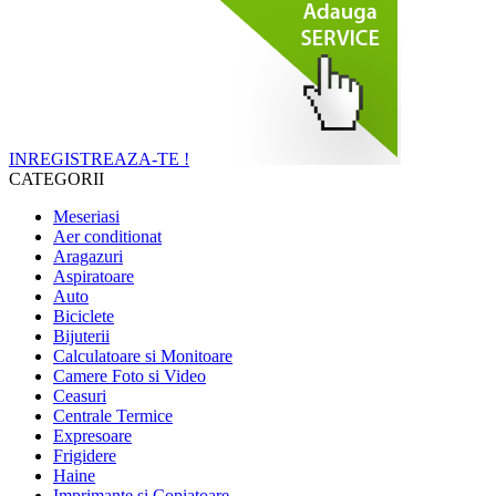
INREGISTREAZA-TE !
CATEGORII
Meseriasi
Aer conditionat
Aragazuri
Aspiratoare
Auto
Biciclete
Bijuterii
Calculatoare si Monitoare
Camere Foto si Video
Ceasuri
Centrale Termice
Expresoare
Frigidere
Haine
Imprimante si Copiatoare