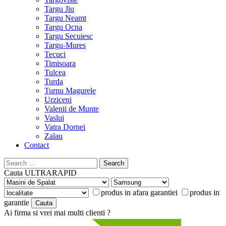
Targu Jiu
Targu Neamt
Targu Ocna
Targu Secuiesc
Targu-Mures
Tecuci
Timisoara
Tulcea
Turda
Turnu Magurele
Urziceni
Valenii de Munte
Vaslui
Vatra Dornei
Zalau
Contact
Search
for:
Cauta
ULTRARAPID
produs in afara garantiei
produs in
garantie
Ai firma si vrei mai multi clienti ?