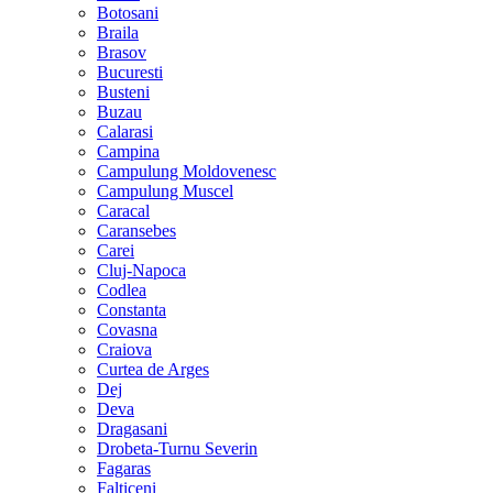
Botosani
Braila
Brasov
Bucuresti
Busteni
Buzau
Calarasi
Campina
Campulung Moldovenesc
Campulung Muscel
Caracal
Caransebes
Carei
Cluj-Napoca
Codlea
Constanta
Covasna
Craiova
Curtea de Arges
Dej
Deva
Dragasani
Drobeta-Turnu Severin
Fagaras
Falticeni