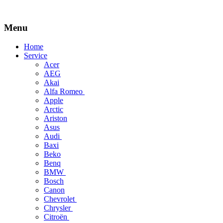
Menu
Skip
Home
to
Service
content
Acer
AEG
Akai
Alfa Romeo
Apple
Arctic
Ariston
Asus
Audi
Baxi
Beko
Benq
BMW
Bosch
Canon
Chevrolet
Chrysler
Citroën