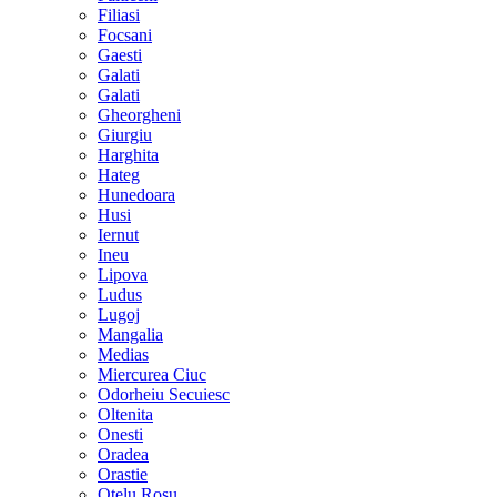
Filiasi
Focsani
Gaesti
Galati
Galati
Gheorgheni
Giurgiu
Harghita
Hateg
Hunedoara
Husi
Iernut
Ineu
Lipova
Ludus
Lugoj
Mangalia
Medias
Miercurea Ciuc
Odorheiu Secuiesc
Oltenita
Onesti
Oradea
Orastie
Otelu Rosu