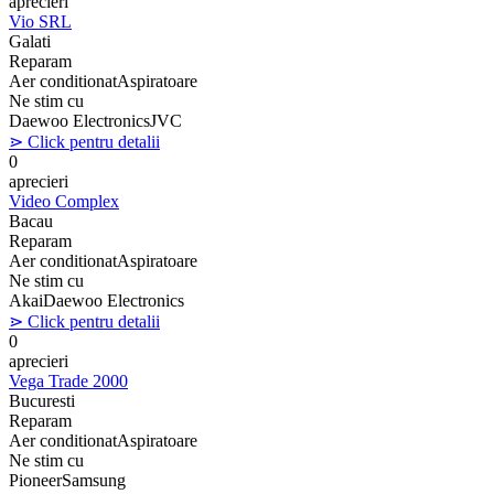
aprecieri
Vio SRL
Galati
Reparam
Aer conditionat
Aspiratoare
Ne stim cu
Daewoo Electronics
JVC
⋗ Click pentru detalii
0
aprecieri
Video Complex
Bacau
Reparam
Aer conditionat
Aspiratoare
Ne stim cu
Akai
Daewoo Electronics
⋗ Click pentru detalii
0
aprecieri
Vega Trade 2000
Bucuresti
Reparam
Aer conditionat
Aspiratoare
Ne stim cu
Pioneer
Samsung