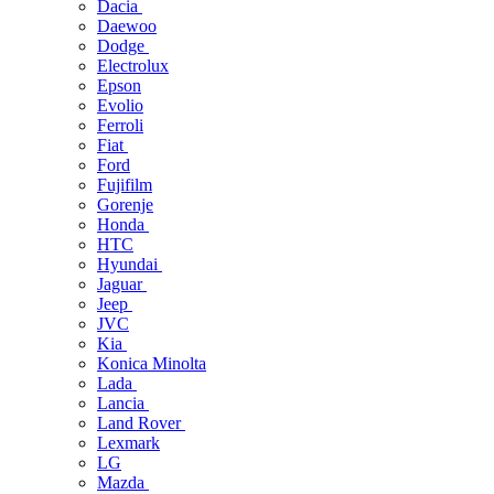
Dacia
Daewoo
Dodge
Electrolux
Epson
Evolio
Ferroli
Fiat
Ford
Fujifilm
Gorenje
Honda
HTC
Hyundai
Jaguar
Jeep
JVC
Kia
Konica Minolta
Lada
Lancia
Land Rover
Lexmark
LG
Mazda