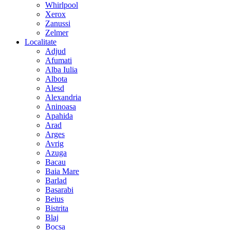
Whirlpool
Xerox
Zanussi
Zelmer
Localitate
Adjud
Afumati
Alba Iulia
Albota
Alesd
Alexandria
Aninoasa
Apahida
Arad
Arges
Avrig
Azuga
Bacau
Baia Mare
Barlad
Basarabi
Beius
Bistrita
Blaj
Bocsa