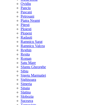
Ovidiu
Panciu
Pascani
Petrosani
Piatra Neamt
Pitesti
Ploiesti
Plopeni
Radauti
Ramnicu Sarat
Ramnicu Valcea
Reghin
Resita
Roman
Satu Mare
Sfantu Gheorghe
Sibiu
Sigetu Marmatiei
Sighisoara
Simeria
Sinaia
Slatina
Slobozia
Suceava
Targoviste