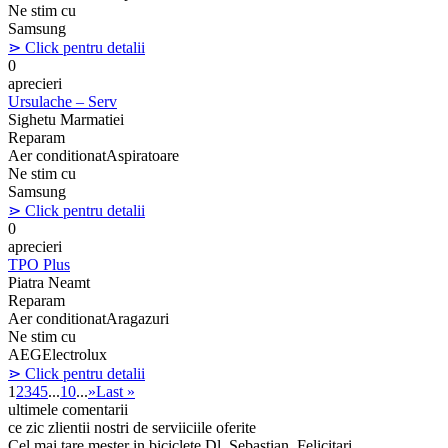
Ne stim cu
Samsung
⋗ Click pentru detalii
0
aprecieri
Ursulache – Serv
Sighetu Marmatiei
Reparam
Aer conditionat
Aspiratoare
Ne stim cu
Samsung
⋗ Click pentru detalii
0
aprecieri
TPO Plus
Piatra Neamt
Reparam
Aer conditionat
Aragazuri
Ne stim cu
AEG
Electrolux
⋗ Click pentru detalii
1
2
3
4
5
...
10
...
»
Last »
ultimele comentarii
ce zic zlientii nostri de serviiciile oferite
Cel mai tare mester in biciclete Dl. Sebastian. Felicitari.