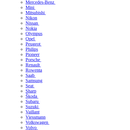
Mercedes-Benz
Mini
Mitsubishi
Nikon
Nissan
Nokia
Olympus
Opel
Peugeot
Philips
Pioneer
Porsche
Renault
Rowenta
Saab
Samsung
Seat
Sharp
Škoda
Subaru
Suzuki
Vaillant
Viessmann
Volkswagen
Volvo