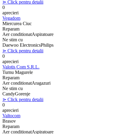
⋗ Click pentru detalii
0
aprecieri
Vegadom
Miercurea Ciuc
Reparam
Aer conditionat
Aspiratoare
Ne stim cu
Daewoo Electronics
Philips
⋗ Click pentru detalii
0
aprecieri
Valotis Com S.R.L.
Turnu Magurele
Reparam
Aer conditionat
Aragazuri
Ne stim cu
Candy
Gorenje
⋗ Click pentru detalii
0
aprecieri
Valtocom
Brasov
Reparam
Aer conditionat
Aspiratoare