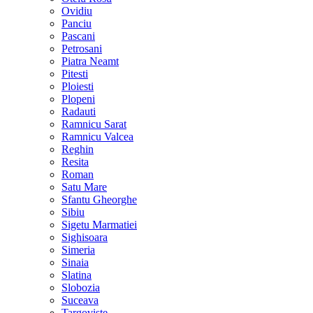
Ovidiu
Panciu
Pascani
Petrosani
Piatra Neamt
Pitesti
Ploiesti
Plopeni
Radauti
Ramnicu Sarat
Ramnicu Valcea
Reghin
Resita
Roman
Satu Mare
Sfantu Gheorghe
Sibiu
Sigetu Marmatiei
Sighisoara
Simeria
Sinaia
Slatina
Slobozia
Suceava
Targoviste