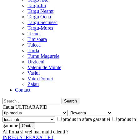
Targu Jiu
Targu Neamt
Targu Ocna
Targu Secuiesc
Targu-Mures
Tecuci
Timisoara
Tulcea
Turda
Turnu Magurele
Urziceni
Valenii de Munte
Vaslui
Vatra Dornei
Zalau
Contact
Search
for:
Cauta
ULTRARAPID
produs in afara garantiei
produs in
garantie
Ai firma si vrei mai multi clienti ?
INREGISTREAZA-TE !