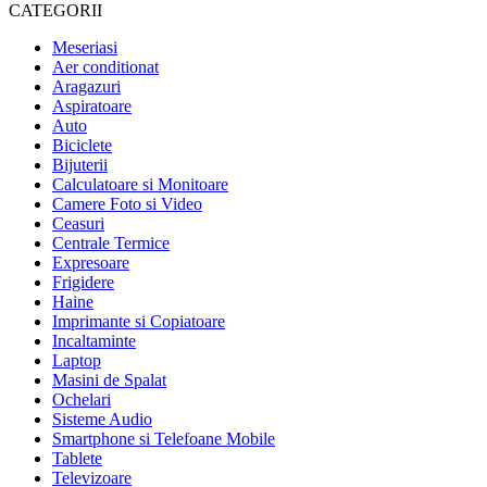
CATEGORII
Meseriasi
Aer conditionat
Aragazuri
Aspiratoare
Auto
Biciclete
Bijuterii
Calculatoare si Monitoare
Camere Foto si Video
Ceasuri
Centrale Termice
Expresoare
Frigidere
Haine
Imprimante si Copiatoare
Incaltaminte
Laptop
Masini de Spalat
Ochelari
Sisteme Audio
Smartphone si Telefoane Mobile
Tablete
Televizoare