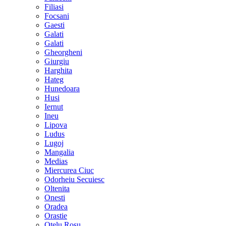
Filiasi
Focsani
Gaesti
Galati
Galati
Gheorgheni
Giurgiu
Harghita
Hateg
Hunedoara
Husi
Iernut
Ineu
Lipova
Ludus
Lugoj
Mangalia
Medias
Miercurea Ciuc
Odorheiu Secuiesc
Oltenita
Onesti
Oradea
Orastie
Otelu Rosu