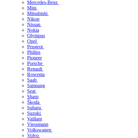
Mercedes-Benz
Mini
Mitsubishi
Nikon
Nissan
Nokia
Olympus
Opel
Peugeot
Philips
Pioneer
Porsche
Renault
Rowenta
Saab
Samsung
Seat
Sharp
Škoda
Subaru
Suzuki
Vaillant
Viessmann
Volkswagen
Volvo