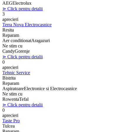
AEG
Electrolux
⋗ Click pentru detalii
3
aprecieri
Terra Nova Electrocasnice
Resita
Reparam
Aer conditionat
Aragazuri
Ne stim cu
Candy
Gorenje
⋗ Click pentru detalii
0
aprecieri
Tehnic Service
Bistrita
Reparam
Aspiratoare
Electronice si Electrocasnice
Ne stim cu
Rowenta
Tefal
⋗ Click pentru detalii
0
aprecieri
Taste Pro
Tulcea
Reparam