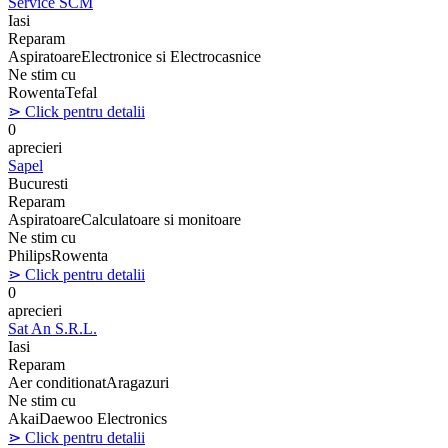
Service SCM
Iasi
Reparam
Aspiratoare
Electronice si Electrocasnice
Ne stim cu
Rowenta
Tefal
⋗ Click pentru detalii
0
aprecieri
Sapel
Bucuresti
Reparam
Aspiratoare
Calculatoare si monitoare
Ne stim cu
Philips
Rowenta
⋗ Click pentru detalii
0
aprecieri
Sat An S.R.L.
Iasi
Reparam
Aer conditionat
Aragazuri
Ne stim cu
Akai
Daewoo Electronics
⋗ Click pentru detalii