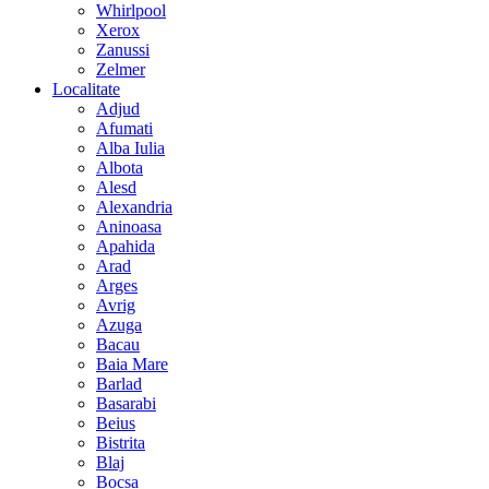
Whirlpool
Xerox
Zanussi
Zelmer
Localitate
Adjud
Afumati
Alba Iulia
Albota
Alesd
Alexandria
Aninoasa
Apahida
Arad
Arges
Avrig
Azuga
Bacau
Baia Mare
Barlad
Basarabi
Beius
Bistrita
Blaj
Bocsa