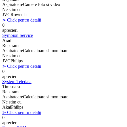
Aspiratoare
Camere foto si video
Ne stim cu
JVC
Rowenta
⋗ Click pentru detalii
0
aprecieri
Symbion Service
Arad
Reparam
Aspiratoare
Calculatoare si monitoare
Ne stim cu
JVC
Philips
⋗ Click pentru detalii
0
aprecieri
System Teledata
Timisoara
Reparam
Aspiratoare
Calculatoare si monitoare
Ne stim cu
Akai
Philips
⋗ Click pentru detalii
0
aprecieri