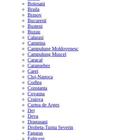
Botosani
Braila
Brasov
Bucuresti
Busteni
Buzau
Calarasi
Campina
Campulung Moldovenesc
Campulung Muscel
Caracal
Caransebes
Carei
Cluj-Napoca
Codlea
Constanta
Covasna
Craiova
Curtea de Arges
Dej
Deva
Dragasani
Drobeta-Turnu Severin
Fagaras
Falticeni