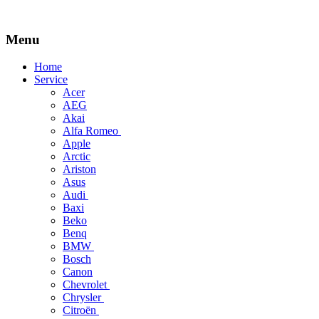
Menu
Skip
Home
to
Service
content
Acer
AEG
Akai
Alfa Romeo
Apple
Arctic
Ariston
Asus
Audi
Baxi
Beko
Benq
BMW
Bosch
Canon
Chevrolet
Chrysler
Citroën