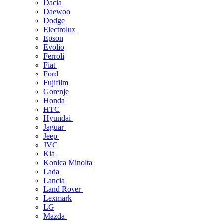
Dacia
Daewoo
Dodge
Electrolux
Epson
Evolio
Ferroli
Fiat
Ford
Fujifilm
Gorenje
Honda
HTC
Hyundai
Jaguar
Jeep
JVC
Kia
Konica Minolta
Lada
Lancia
Land Rover
Lexmark
LG
Mazda