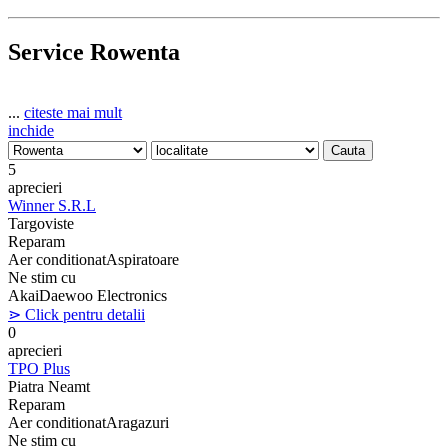
Service Rowenta
...
citeste mai mult
inchide
5
aprecieri
Winner S.R.L
Targoviste
Reparam
Aer conditionat
Aspiratoare
Ne stim cu
Akai
Daewoo Electronics
⋗ Click pentru detalii
0
aprecieri
TPO Plus
Piatra Neamt
Reparam
Aer conditionat
Aragazuri
Ne stim cu