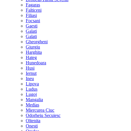
Fagaras
Falticeni
Filiasi
Focsani
Gaesti
Galati
Galati
Gheorgheni
Giurgiu
Harghita
Hateg
Hunedoara
Husi
Iernut
Ineu
Lipova
Ludus
Lugoj
Mangalia
Medias
Miercurea Ciuc
Odorheiu Secuiesc
Oltenita
Onesti