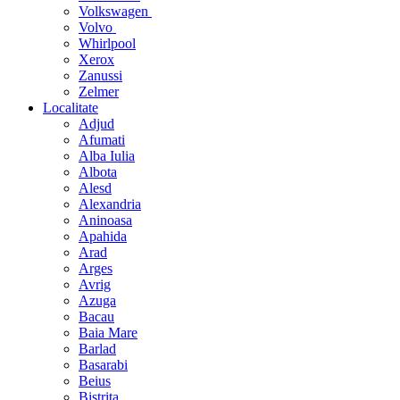
Volkswagen
Volvo
Whirlpool
Xerox
Zanussi
Zelmer
Localitate
Adjud
Afumati
Alba Iulia
Albota
Alesd
Alexandria
Aninoasa
Apahida
Arad
Arges
Avrig
Azuga
Bacau
Baia Mare
Barlad
Basarabi
Beius
Bistrita