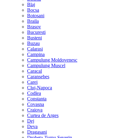
Blaj
Bocsa
Botosani
Braila
Brasov
Bucuresti
Busteni
Buzau
Calarasi
Campina
Campulung Moldovenesc
Campulung Muscel
Caracal
Caransebes
Carei
Cluj-Napoca
Codlea
Constanta
Covasna
Craiova
Curtea de Arges
Dej
Deva
Dragasani
Drobeta-Turnu Severin