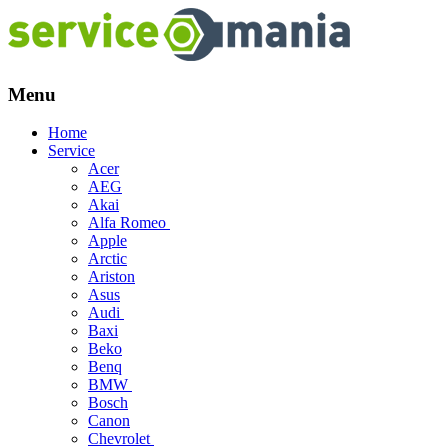
Menu
Skip
Home
to
Service
content
Acer
AEG
Akai
Alfa Romeo
Apple
Arctic
Ariston
Asus
Audi
Baxi
Beko
Benq
BMW
Bosch
Canon
Chevrolet