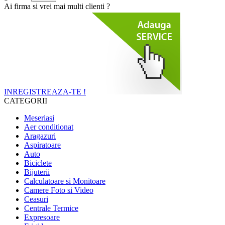
Ai firma si vrei mai multi clienti ?
INREGISTREAZA-TE !
CATEGORII
Meseriasi
Aer conditionat
Aragazuri
Aspiratoare
Auto
Biciclete
Bijuterii
Calculatoare si Monitoare
Camere Foto si Video
Ceasuri
Centrale Termice
Expresoare