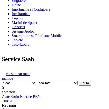
Frigidere
Haine
Imprimante si Copiatoare
Incaltaminte
Laptop
Masini de Spalat
Ochelari
Sisteme Audio
Smartphone si Telefoane Mobile
Tablete
Televizoare
Service Saab
...
citeste mai mult
inchide
0
aprecieri
Zlate Sorin Nastase PFA
Tulcea
Reparam