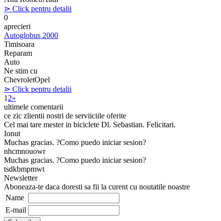
⋗ Click pentru detalii
0
aprecieri
Autoglobus 2000
Timisoara
Reparam
Auto
Ne stim cu
Chevrolet
Opel
⋗ Click pentru detalii
1
2
»
ultimele comentarii
ce zic zlientii nostri de serviiciile oferite
Cel mai tare mester in biciclete Dl. Sebastian. Felicitari.
Ionut
Muchas gracias. ?Como puedo iniciar sesion?
nhcmnouowr
Muchas gracias. ?Como puedo iniciar sesion?
tsdkbmpmwt
Newsletter
Aboneaza-te daca doresti sa fii la curent cu noutatile noastre
Name
E-mail