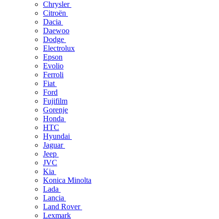
Chrysler
Citroën
Dacia
Daewoo
Dodge
Electrolux
Epson
Evolio
Ferroli
Fiat
Ford
Fujifilm
Gorenje
Honda
HTC
Hyundai
Jaguar
Jeep
JVC
Kia
Konica Minolta
Lada
Lancia
Land Rover
Lexmark