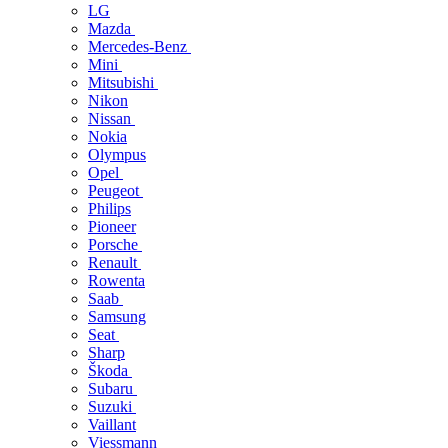
LG
Mazda
Mercedes-Benz
Mini
Mitsubishi
Nikon
Nissan
Nokia
Olympus
Opel
Peugeot
Philips
Pioneer
Porsche
Renault
Rowenta
Saab
Samsung
Seat
Sharp
Škoda
Subaru
Suzuki
Vaillant
Viessmann