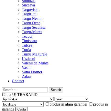
Slobozia
Suceava
Targoviste
Targu Jiu
Targu Neamt
Targu Ocna
Targu Secuiesc
Targu-Mures
Tecuci
Timisoara
Tulcea
Turda
Turnu Magurele
Urziceni
Valenii de Munte
Vaslui
Vatra Dornei
Zalau
Contact
Search
for:
Cauta
ULTRARAPID
produs in afara garantiei
produs in
garantie