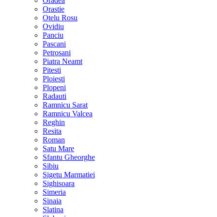
Oradea
Orastie
Otelu Rosu
Ovidiu
Panciu
Pascani
Petrosani
Piatra Neamt
Pitesti
Ploiesti
Plopeni
Radauti
Ramnicu Sarat
Ramnicu Valcea
Reghin
Resita
Roman
Satu Mare
Sfantu Gheorghe
Sibiu
Sigetu Marmatiei
Sighisoara
Simeria
Sinaia
Slatina