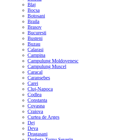
Blaj
Bocsa
Botosani
Braila
Brasov
Bucuresti
Busteni
Buzau
Calarasi
Campina
Campulung Moldovenesc
Campulung Muscel
Caracal
Caransebes
Carei
Cluj-Napoca
Codlea
Constanta
Covasna
Craiova
Curtea de Arges
Dej
Deva
Dragasani
Drobeta-Turnu Severin