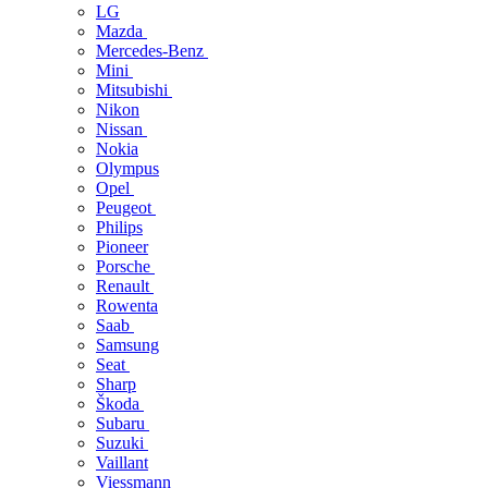
LG
Mazda
Mercedes-Benz
Mini
Mitsubishi
Nikon
Nissan
Nokia
Olympus
Opel
Peugeot
Philips
Pioneer
Porsche
Renault
Rowenta
Saab
Samsung
Seat
Sharp
Škoda
Subaru
Suzuki
Vaillant
Viessmann