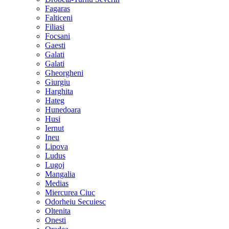
Fagaras
Falticeni
Filiasi
Focsani
Gaesti
Galati
Galati
Gheorgheni
Giurgiu
Harghita
Hateg
Hunedoara
Husi
Iernut
Ineu
Lipova
Ludus
Lugoj
Mangalia
Medias
Miercurea Ciuc
Odorheiu Secuiesc
Oltenita
Onesti