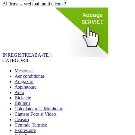
Ai firma si vrei mai multi clienti ?
INREGISTREAZA-TE !
CATEGORII
Meseriasi
Aer conditionat
Aragazuri
Aspiratoare
Auto
Biciclete
Bijuterii
Calculatoare si Monitoare
Camere Foto si Video
Ceasuri
Centrale Termice
Expresoare