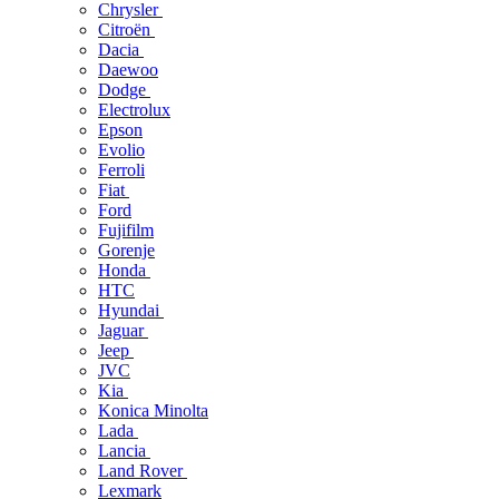
Chrysler
Citroën
Dacia
Daewoo
Dodge
Electrolux
Epson
Evolio
Ferroli
Fiat
Ford
Fujifilm
Gorenje
Honda
HTC
Hyundai
Jaguar
Jeep
JVC
Kia
Konica Minolta
Lada
Lancia
Land Rover
Lexmark