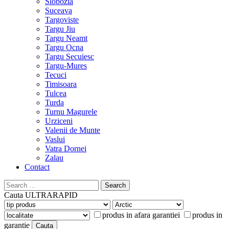
Slobozia
Suceava
Targoviste
Targu Jiu
Targu Neamt
Targu Ocna
Targu Secuiesc
Targu-Mures
Tecuci
Timisoara
Tulcea
Turda
Turnu Magurele
Urziceni
Valenii de Munte
Vaslui
Vatra Dornei
Zalau
Contact
Search
for:
Cauta
ULTRARAPID
produs in afara garantiei
produs in
garantie