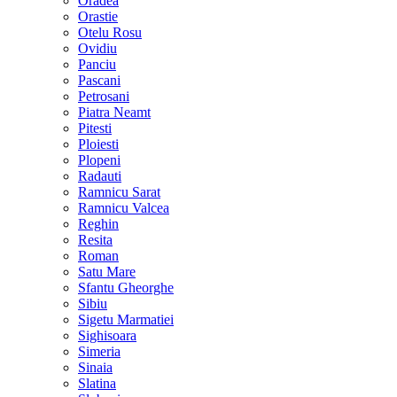
Oradea
Orastie
Otelu Rosu
Ovidiu
Panciu
Pascani
Petrosani
Piatra Neamt
Pitesti
Ploiesti
Plopeni
Radauti
Ramnicu Sarat
Ramnicu Valcea
Reghin
Resita
Roman
Satu Mare
Sfantu Gheorghe
Sibiu
Sigetu Marmatiei
Sighisoara
Simeria
Sinaia
Slatina