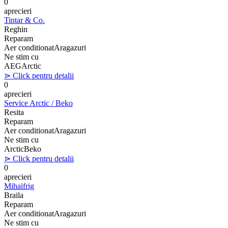
0
aprecieri
Tintar & Co.
Reghin
Reparam
Aer conditionat
Aragazuri
Ne stim cu
AEG
Arctic
⋗ Click pentru detalii
0
aprecieri
Service Arctic / Beko
Resita
Reparam
Aer conditionat
Aragazuri
Ne stim cu
Arctic
Beko
⋗ Click pentru detalii
0
aprecieri
Mihaifrig
Braila
Reparam
Aer conditionat
Aragazuri
Ne stim cu