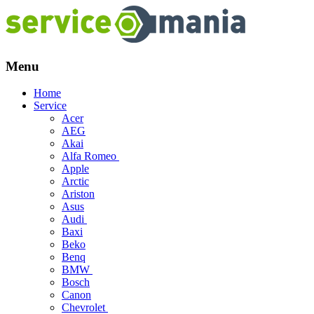
Menu
Skip
Home
to
Service
content
Acer
AEG
Akai
Alfa Romeo
Apple
Arctic
Ariston
Asus
Audi
Baxi
Beko
Benq
BMW
Bosch
Canon
Chevrolet