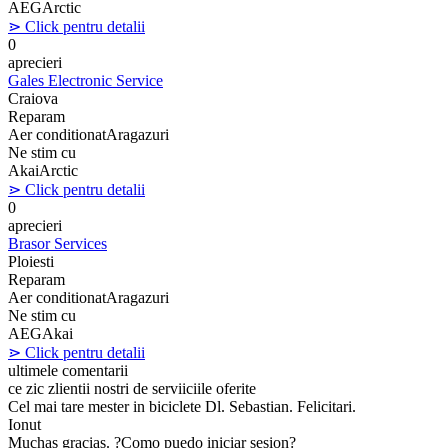
AEG
Arctic
⋗ Click pentru detalii
0
aprecieri
Gales Electronic Service
Craiova
Reparam
Aer conditionat
Aragazuri
Ne stim cu
Akai
Arctic
⋗ Click pentru detalii
0
aprecieri
Brasor Services
Ploiesti
Reparam
Aer conditionat
Aragazuri
Ne stim cu
AEG
Akai
⋗ Click pentru detalii
ultimele comentarii
ce zic zlientii nostri de serviiciile oferite
Cel mai tare mester in biciclete Dl. Sebastian. Felicitari.
Ionut
Muchas gracias. ?Como puedo iniciar sesion?