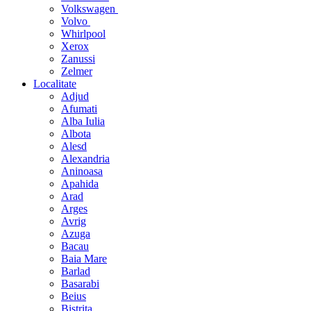
Volkswagen
Volvo
Whirlpool
Xerox
Zanussi
Zelmer
Localitate
Adjud
Afumati
Alba Iulia
Albota
Alesd
Alexandria
Aninoasa
Apahida
Arad
Arges
Avrig
Azuga
Bacau
Baia Mare
Barlad
Basarabi
Beius
Bistrita