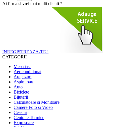
Ai firma si vrei mai multi clienti ?
INREGISTREAZA-TE !
CATEGORII
Meseriasi
Aer conditionat
Aragazuri
Aspiratoare
Auto
Biciclete
Bijuterii
Calculatoare si Monitoare
Camere Foto si Video
Ceasuri
Centrale Termice
Expresoare