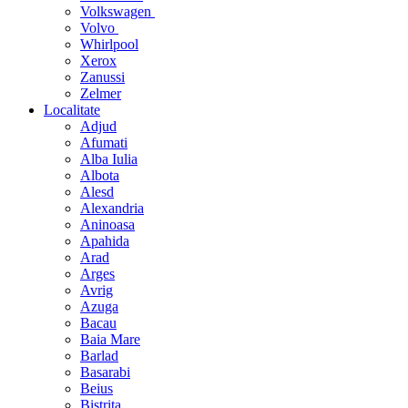
Volkswagen
Volvo
Whirlpool
Xerox
Zanussi
Zelmer
Localitate
Adjud
Afumati
Alba Iulia
Albota
Alesd
Alexandria
Aninoasa
Apahida
Arad
Arges
Avrig
Azuga
Bacau
Baia Mare
Barlad
Basarabi
Beius
Bistrita