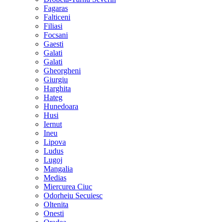
Fagaras
Falticeni
Filiasi
Focsani
Gaesti
Galati
Galati
Gheorgheni
Giurgiu
Harghita
Hateg
Hunedoara
Husi
Iernut
Ineu
Lipova
Ludus
Lugoj
Mangalia
Medias
Miercurea Ciuc
Odorheiu Secuiesc
Oltenita
Onesti