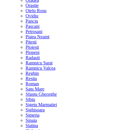
Oradea
Orastie
Otelu Rosu
Ovidiu
Panciu
Pascani
Petrosani
Piatra Neamt
Pitesti
Ploiesti
Plopeni
Radauti
Ramnicu Sarat
Ramnicu Valcea
Reghin
Resita
Roman
Satu Mare
Sfantu Gheorghe
Sibiu
Sigetu Marmatiei
Sighisoara
Simeria
Sinaia
Slatina