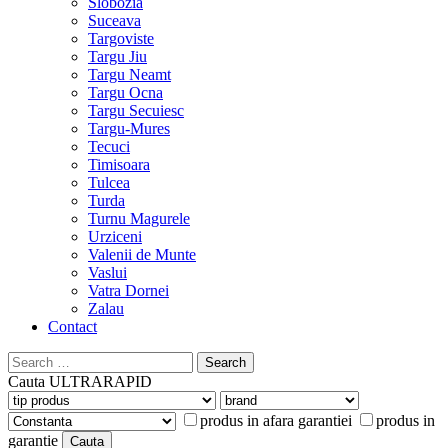
Slobozia
Suceava
Targoviste
Targu Jiu
Targu Neamt
Targu Ocna
Targu Secuiesc
Targu-Mures
Tecuci
Timisoara
Tulcea
Turda
Turnu Magurele
Urziceni
Valenii de Munte
Vaslui
Vatra Dornei
Zalau
Contact
Search
for:
Cauta
ULTRARAPID
produs in afara garantiei
produs in
garantie