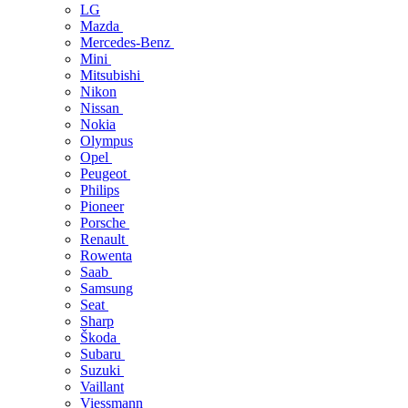
LG
Mazda
Mercedes-Benz
Mini
Mitsubishi
Nikon
Nissan
Nokia
Olympus
Opel
Peugeot
Philips
Pioneer
Porsche
Renault
Rowenta
Saab
Samsung
Seat
Sharp
Škoda
Subaru
Suzuki
Vaillant
Viessmann