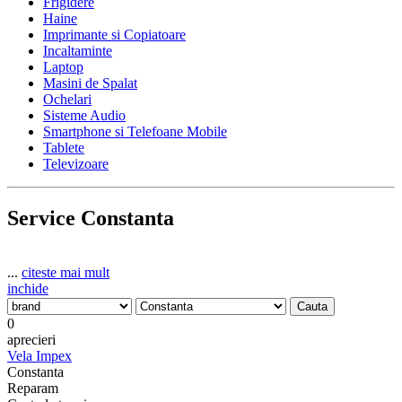
Frigidere
Haine
Imprimante si Copiatoare
Incaltaminte
Laptop
Masini de Spalat
Ochelari
Sisteme Audio
Smartphone si Telefoane Mobile
Tablete
Televizoare
Service Constanta
...
citeste mai mult
inchide
0
aprecieri
Vela Impex
Constanta
Reparam