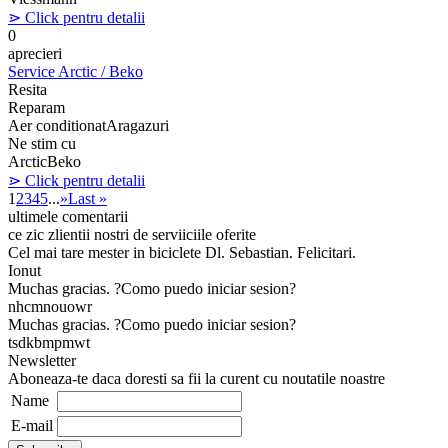
⋗ Click pentru detalii
0
aprecieri
Service Arctic / Beko
Resita
Reparam
Aer conditionat
Aragazuri
Ne stim cu
Arctic
Beko
⋗ Click pentru detalii
1
2
3
4
5
...
»
Last »
ultimele comentarii
ce zic zlientii nostri de serviiciile oferite
Cel mai tare mester in biciclete Dl. Sebastian. Felicitari.
Ionut
Muchas gracias. ?Como puedo iniciar sesion?
nhcmnouowr
Muchas gracias. ?Como puedo iniciar sesion?
tsdkbmpmwt
Newsletter
Aboneaza-te daca doresti sa fii la curent cu noutatile noastre
Name
E-mail