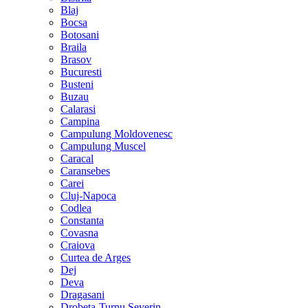
Blaj
Bocsa
Botosani
Braila
Brasov
Bucuresti
Busteni
Buzau
Calarasi
Campina
Campulung Moldovenesc
Campulung Muscel
Caracal
Caransebes
Carei
Cluj-Napoca
Codlea
Constanta
Covasna
Craiova
Curtea de Arges
Dej
Deva
Dragasani
Drobeta-Turnu Severin