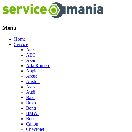
Menu
Skip
Home
to
Service
content
Acer
AEG
Akai
Alfa Romeo
Apple
Arctic
Ariston
Asus
Audi
Baxi
Beko
Benq
BMW
Bosch
Canon
Chevrolet