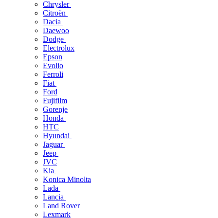
Chrysler
Citroën
Dacia
Daewoo
Dodge
Electrolux
Epson
Evolio
Ferroli
Fiat
Ford
Fujifilm
Gorenje
Honda
HTC
Hyundai
Jaguar
Jeep
JVC
Kia
Konica Minolta
Lada
Lancia
Land Rover
Lexmark