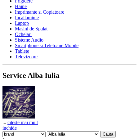
Frigidere
Haine
Imprimante si Copiatoare
Incaltaminte
Laptop
Masini de Spalat
Ochelari
Sisteme Audio
Smartphone si Telefoane Mobile
Tablete
Televizoare
Service Alba Iulia
...
citeste mai mult
inchide