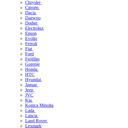
Chrysler
Citroën
Dacia
Daewoo
Dodge
Electrolux
Epson
Evolio
Ferroli
Fiat
Ford
Fujifilm
Gorenje
Honda
HTC
Hyundai
Jaguar
Jeep
JVC
Kia
Konica Minolta
Lada
Lancia
Land Rover
Lexmark