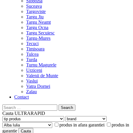
Slobozia
Suceava
Targoviste
Targu Jiu
Targu Neamt
Targu Ocna
Targu Secuiesc
Targu-Mures
Tecuci
Timisoara
Tulcea
Turda
Turnu Magurele
Urziceni
Valenii de Munte
Vaslui
Vatra Dornei
Zalau
Contact
Search
for:
Cauta
ULTRARAPID
produs in afara garantiei
produs in
garantie