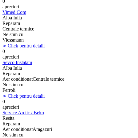
0
aprecieri
Vimed Com
Alba Iulia
Reparam
Centrale termice
Ne stim cu
Viessmann
⋗ Click pentru detalii
0
aprecieri
Sevco Instalatii
Alba Iulia
Reparam
Aer conditionat
Centrale termice
Ne stim cu
Ferroli
⋗ Click pentru detalii
0
aprecieri
Service Arctic / Beko
Resita
Reparam
Aer conditionat
Aragazuri
Ne stim cu