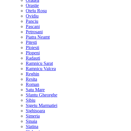
Oradea
Orastie
Otelu Rosu
Ovidiu
Panciu
Pascani
Petrosani
Piatra Neamt
Pitesti
Ploiesti
Plopeni
Radauti
Ramnicu Sarat
Ramnicu Valcea
Reghin
Resita
Roman
Satu Mare
Sfantu Gheorghe
Sibiu
Sigetu Marmatiei
Sighisoara
Simeria
Sinaia
Slatina