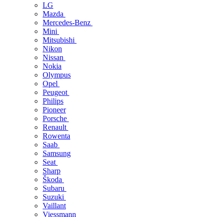
LG
Mazda
Mercedes-Benz
Mini
Mitsubishi
Nikon
Nissan
Nokia
Olympus
Opel
Peugeot
Philips
Pioneer
Porsche
Renault
Rowenta
Saab
Samsung
Seat
Sharp
Škoda
Subaru
Suzuki
Vaillant
Viessmann