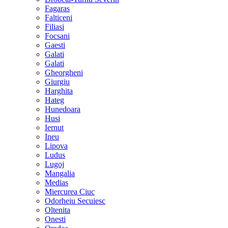
Fagaras
Falticeni
Filiasi
Focsani
Gaesti
Galati
Galati
Gheorgheni
Giurgiu
Harghita
Hateg
Hunedoara
Husi
Iernut
Ineu
Lipova
Ludus
Lugoj
Mangalia
Medias
Miercurea Ciuc
Odorheiu Secuiesc
Oltenita
Onesti