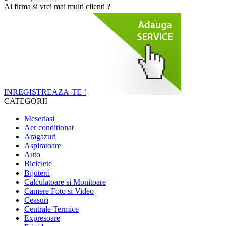
Ai firma si vrei mai multi clienti ?
INREGISTREAZA-TE !
CATEGORII
Meseriasi
Aer conditionat
Aragazuri
Aspiratoare
Auto
Biciclete
Bijuterii
Calculatoare si Monitoare
Camere Foto si Video
Ceasuri
Centrale Termice
Expresoare