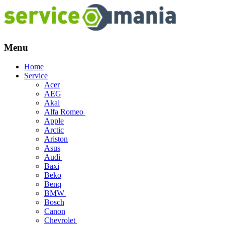
Menu
Skip
Home
to
Service
content
Acer
AEG
Akai
Alfa Romeo
Apple
Arctic
Ariston
Asus
Audi
Baxi
Beko
Benq
BMW
Bosch
Canon
Chevrolet