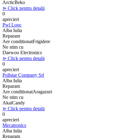
Arctic
Beko
⋗ Click pentru detalii
0
aprecieri
Pwl Looc
Alba Iulia
Reparam
Aer conditionat
Frigidere
Ne stim cu
Daewoo Electronics
⋗ Click pentru detalii
0
aprecieri
Pollstar Company Srl
Alba Iulia
Reparam
Aer conditionat
Aragazuri
Ne stim cu
Akai
Candy
⋗ Click pentru detalii
0
aprecieri
Mecatronics
Alba Iulia
Reparam