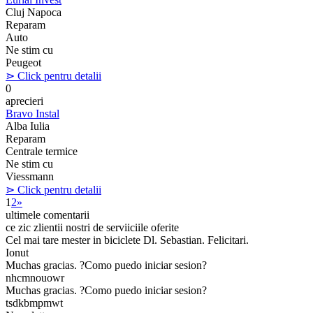
Cluj Napoca
Reparam
Auto
Ne stim cu
Peugeot
⋗ Click pentru detalii
0
aprecieri
Bravo Instal
Alba Iulia
Reparam
Centrale termice
Ne stim cu
Viessmann
⋗ Click pentru detalii
1
2
»
ultimele comentarii
ce zic zlientii nostri de serviiciile oferite
Cel mai tare mester in biciclete Dl. Sebastian. Felicitari.
Ionut
Muchas gracias. ?Como puedo iniciar sesion?
nhcmnouowr
Muchas gracias. ?Como puedo iniciar sesion?
tsdkbmpmwt