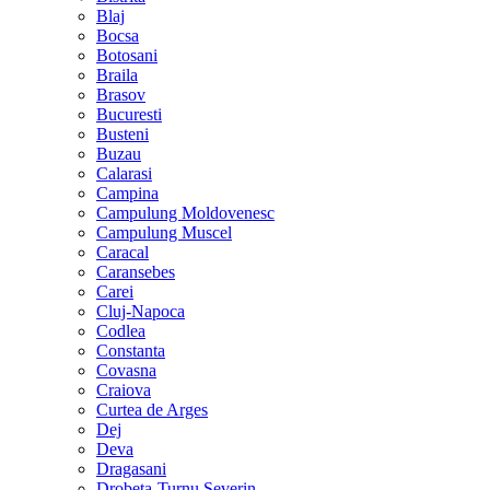
Blaj
Bocsa
Botosani
Braila
Brasov
Bucuresti
Busteni
Buzau
Calarasi
Campina
Campulung Moldovenesc
Campulung Muscel
Caracal
Caransebes
Carei
Cluj-Napoca
Codlea
Constanta
Covasna
Craiova
Curtea de Arges
Dej
Deva
Dragasani
Drobeta-Turnu Severin