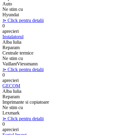
Auto
Ne stim cu
Hyundai
⋗ Click pentru detalii
0
aprecieri
Instalatorul
Alba Iulia
Reparam
Centrale termice
Ne stim cu
Vaillant
Viessmann
⋗ Click pentru detalii
0
aprecieri
GECOM
Alba Iulia
Reparam
Imprimante si copiatoare
Ne stim cu
Lexmark
⋗ Click pentru detalii
0
aprecieri
Eurial Invest