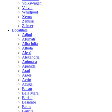
Volkswagen
Volvo
Whirlpool
Xerox
Zanussi
Zelmer
Localitate
Adjud
Afumati
Alba Iulia
Albota
Alesd
Alexandria
Aninoasa
Apahida
Arad
Arges
Avrig
Azuga
Bacau
Baia Mare
Barlad
Basarabi
Beius
Bistrita