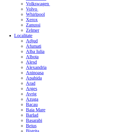
Volkswagen
Volvo
Whirlpool
Xerox
Zanussi
Zelmer
Localitate
Adjud
Afumati
Alba Iulia
Albota
Alesd
Alexandria
Aninoasa
Apahida
Arad
Arges
Avrig
Azuga
Bacau
Baia Mare
Barlad
Basarabi
Beius
Bistrita