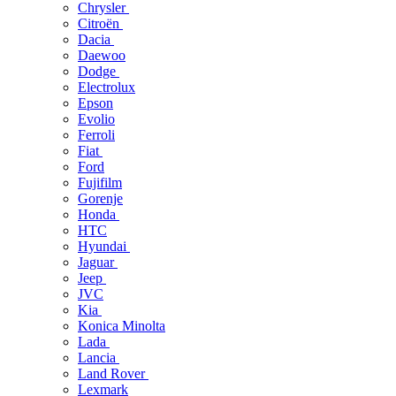
Chrysler
Citroën
Dacia
Daewoo
Dodge
Electrolux
Epson
Evolio
Ferroli
Fiat
Ford
Fujifilm
Gorenje
Honda
HTC
Hyundai
Jaguar
Jeep
JVC
Kia
Konica Minolta
Lada
Lancia
Land Rover
Lexmark