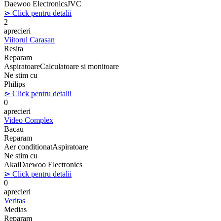
Daewoo Electronics
JVC
⋗ Click pentru detalii
2
aprecieri
Viitorul Carasan
Resita
Reparam
Aspiratoare
Calculatoare si monitoare
Ne stim cu
Philips
⋗ Click pentru detalii
0
aprecieri
Video Complex
Bacau
Reparam
Aer conditionat
Aspiratoare
Ne stim cu
Akai
Daewoo Electronics
⋗ Click pentru detalii
0
aprecieri
Veritas
Medias
Reparam