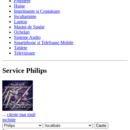
Frigidere
Haine
Imprimante si Copiatoare
Incaltaminte
Laptop
Masini de Spalat
Ochelari
Sisteme Audio
Smartphone si Telefoane Mobile
Tablete
Televizoare
Service Philips
...
citeste mai mult
inchide