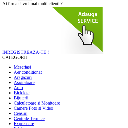
Ai firma si vrei mai multi clienti ?
INREGISTREAZA-TE !
CATEGORII
Meseriasi
Aer conditionat
Aragazuri
Aspiratoare
Auto
Biciclete
Bijuterii
Calculatoare si Monitoare
Camere Foto si Video
Ceasuri
Centrale Termice
Expresoare