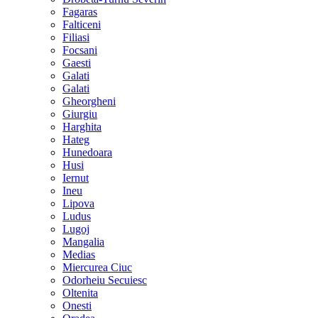
Fagaras
Falticeni
Filiasi
Focsani
Gaesti
Galati
Galati
Gheorgheni
Giurgiu
Harghita
Hateg
Hunedoara
Husi
Iernut
Ineu
Lipova
Ludus
Lugoj
Mangalia
Medias
Miercurea Ciuc
Odorheiu Secuiesc
Oltenita
Onesti