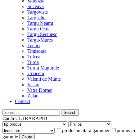
Slobozia
Suceava
Targoviste
Targu Jiu
Targu Neamt
Targu Ocna
Targu Secuiesc
Targu-Mures
Tecuci
Timisoara
Tulcea
Turda
Turnu Magurele
Urziceni
Valenii de Munte
Vaslui
Vatra Dornei
Zalau
Contact
Search
for:
Cauta
ULTRARAPID
produs in afara garantiei
produs in
garantie