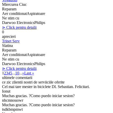
Miercurea Ciuc
Reparam
Aer conditionat
Aspiratoare
Ne stim cu
Daewoo Electronics
Philips
⋗ Click pentru detalii
0
aprecieri
Trinet Serv
Slatina
Reparam
Aer conditionat
Aspiratoare
Ne stim cu
Daewoo Electronics
Philips
⋗ Click pentru detalii
1
2
3
4
5
...
10
...
»
Last »
ultimele comentarii
ce zic zlientii nostri de serviiciile oferite
Cel mai tare mester in biciclete Dl. Sebastian. Felicitari.
Ionut
Muchas gracias. ?Como puedo iniciar sesion?
nhcmnouowr
Muchas gracias. ?Como puedo iniciar sesion?
tsdkbmpmwt