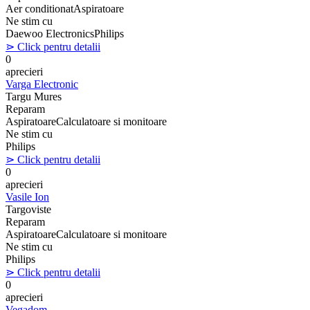
Aer conditionat
Aspiratoare
Ne stim cu
Daewoo Electronics
Philips
⋗ Click pentru detalii
0
aprecieri
Varga Electronic
Targu Mures
Reparam
Aspiratoare
Calculatoare si monitoare
Ne stim cu
Philips
⋗ Click pentru detalii
0
aprecieri
Vasile Ion
Targoviste
Reparam
Aspiratoare
Calculatoare si monitoare
Ne stim cu
Philips
⋗ Click pentru detalii
0
aprecieri
Vegadom