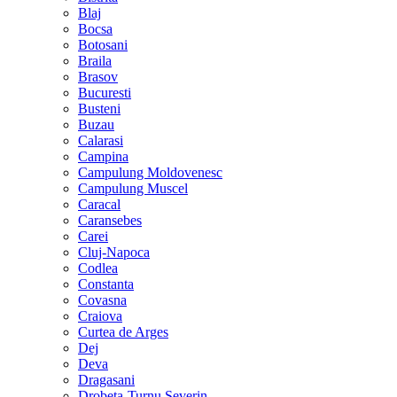
Blaj
Bocsa
Botosani
Braila
Brasov
Bucuresti
Busteni
Buzau
Calarasi
Campina
Campulung Moldovenesc
Campulung Muscel
Caracal
Caransebes
Carei
Cluj-Napoca
Codlea
Constanta
Covasna
Craiova
Curtea de Arges
Dej
Deva
Dragasani
Drobeta-Turnu Severin