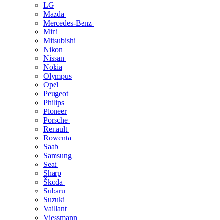
LG
Mazda
Mercedes-Benz
Mini
Mitsubishi
Nikon
Nissan
Nokia
Olympus
Opel
Peugeot
Philips
Pioneer
Porsche
Renault
Rowenta
Saab
Samsung
Seat
Sharp
Škoda
Subaru
Suzuki
Vaillant
Viessmann