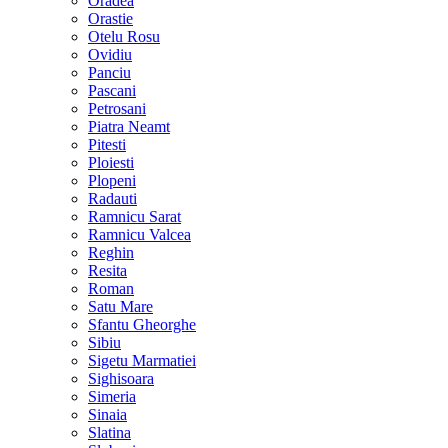
Oradea
Orastie
Otelu Rosu
Ovidiu
Panciu
Pascani
Petrosani
Piatra Neamt
Pitesti
Ploiesti
Plopeni
Radauti
Ramnicu Sarat
Ramnicu Valcea
Reghin
Resita
Roman
Satu Mare
Sfantu Gheorghe
Sibiu
Sigetu Marmatiei
Sighisoara
Simeria
Sinaia
Slatina