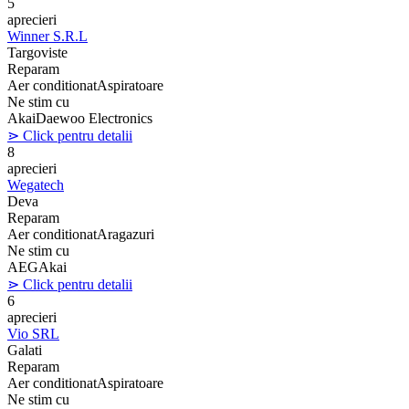
5
aprecieri
Winner S.R.L
Targoviste
Reparam
Aer conditionat
Aspiratoare
Ne stim cu
Akai
Daewoo Electronics
⋗ Click pentru detalii
8
aprecieri
Wegatech
Deva
Reparam
Aer conditionat
Aragazuri
Ne stim cu
AEG
Akai
⋗ Click pentru detalii
6
aprecieri
Vio SRL
Galati
Reparam
Aer conditionat
Aspiratoare
Ne stim cu