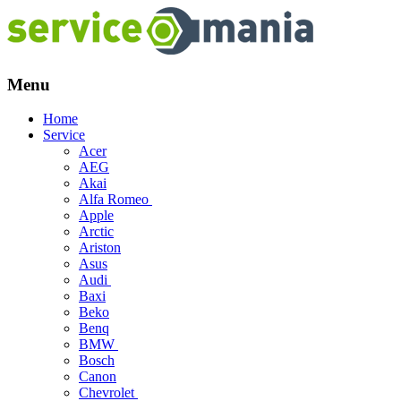
Menu
Skip
Home
to
Service
content
Acer
AEG
Akai
Alfa Romeo
Apple
Arctic
Ariston
Asus
Audi
Baxi
Beko
Benq
BMW
Bosch
Canon
Chevrolet