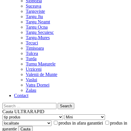
Slobozia
Suceava
Targoviste
Targu Jiu
Targu Neamt
Targu Ocna
Targu Secuiesc
Targu-Mures
Tecuci
Timisoara
Tulcea
Turda
Turnu Magurele
Urziceni
Valenii de Munte
Vaslui
Vatra Dornei
Zalau
Contact
Search
for:
Cauta
ULTRARAPID
produs in afara garantiei
produs in
garantie