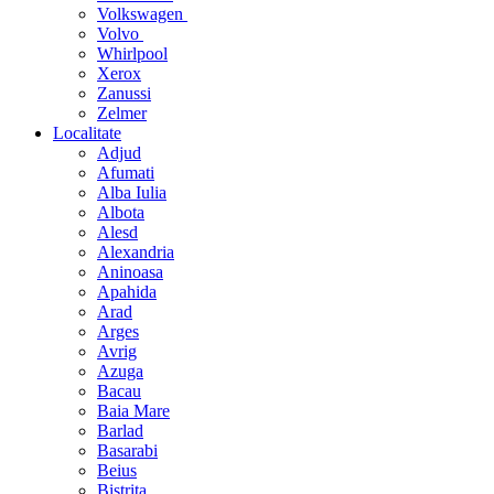
Volkswagen
Volvo
Whirlpool
Xerox
Zanussi
Zelmer
Localitate
Adjud
Afumati
Alba Iulia
Albota
Alesd
Alexandria
Aninoasa
Apahida
Arad
Arges
Avrig
Azuga
Bacau
Baia Mare
Barlad
Basarabi
Beius
Bistrita