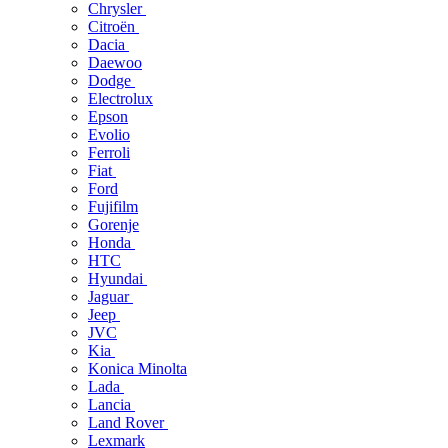
Chrysler
Citroën
Dacia
Daewoo
Dodge
Electrolux
Epson
Evolio
Ferroli
Fiat
Ford
Fujifilm
Gorenje
Honda
HTC
Hyundai
Jaguar
Jeep
JVC
Kia
Konica Minolta
Lada
Lancia
Land Rover
Lexmark