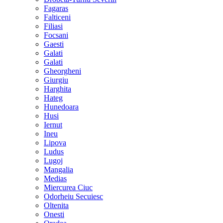
Fagaras
Falticeni
Filiasi
Focsani
Gaesti
Galati
Galati
Gheorgheni
Giurgiu
Harghita
Hateg
Hunedoara
Husi
Iernut
Ineu
Lipova
Ludus
Lugoj
Mangalia
Medias
Miercurea Ciuc
Odorheiu Secuiesc
Oltenita
Onesti