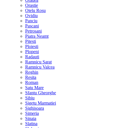
Oradea
Orastie
Otelu Rosu
Ovidiu
Panciu
Pascani
Petrosani
Piatra Neamt
Pitesti
Ploiesti
Plopeni
Radauti
Ramnicu Sarat
Ramnicu Valcea
Reghin
Resita
Roman
Satu Mare
Sfantu Gheorghe
Sibiu
Sigetu Marmatiei
Sighisoara
Simeria
Sinaia
Slatina