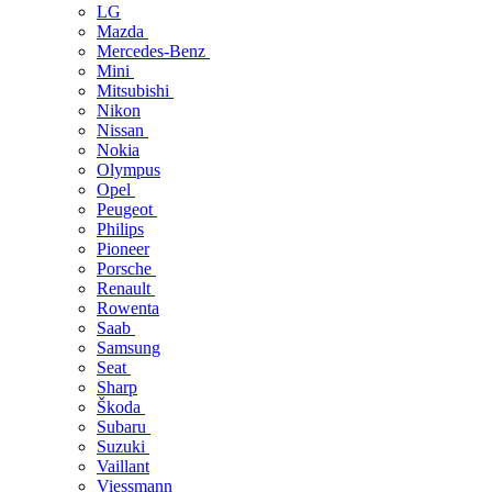
LG
Mazda
Mercedes-Benz
Mini
Mitsubishi
Nikon
Nissan
Nokia
Olympus
Opel
Peugeot
Philips
Pioneer
Porsche
Renault
Rowenta
Saab
Samsung
Seat
Sharp
Škoda
Subaru
Suzuki
Vaillant
Viessmann