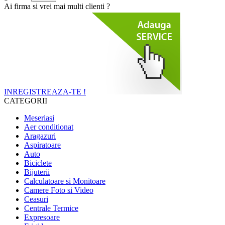
Ai firma si vrei mai multi clienti ?
INREGISTREAZA-TE !
CATEGORII
Meseriasi
Aer conditionat
Aragazuri
Aspiratoare
Auto
Biciclete
Bijuterii
Calculatoare si Monitoare
Camere Foto si Video
Ceasuri
Centrale Termice
Expresoare