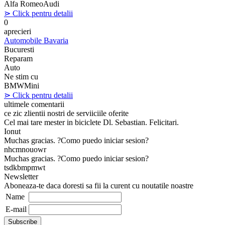
Alfa Romeo
Audi
⋗ Click pentru detalii
0
aprecieri
Automobile Bavaria
Bucuresti
Reparam
Auto
Ne stim cu
BMW
Mini
⋗ Click pentru detalii
ultimele comentarii
ce zic zlientii nostri de serviiciile oferite
Cel mai tare mester in biciclete Dl. Sebastian. Felicitari.
Ionut
Muchas gracias. ?Como puedo iniciar sesion?
nhcmnouowr
Muchas gracias. ?Como puedo iniciar sesion?
tsdkbmpmwt
Newsletter
Aboneaza-te daca doresti sa fii la curent cu noutatile noastre
Name
E-mail