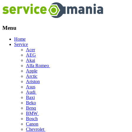
Menu
Skip
Home
to
Service
content
Acer
AEG
Akai
Alfa Romeo
Apple
Arctic
Ariston
Asus
Audi
Baxi
Beko
Benq
BMW
Bosch
Canon
Chevrolet