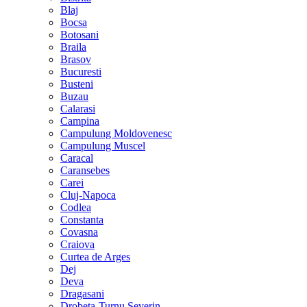
Blaj
Bocsa
Botosani
Braila
Brasov
Bucuresti
Busteni
Buzau
Calarasi
Campina
Campulung Moldovenesc
Campulung Muscel
Caracal
Caransebes
Carei
Cluj-Napoca
Codlea
Constanta
Covasna
Craiova
Curtea de Arges
Dej
Deva
Dragasani
Drobeta-Turnu Severin