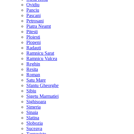
Ovidiu
Panciu
Pascani
Petrosani
Piatra Neamt
Pitesti
Ploiesti
Plopeni
Radauti
Ramnicu Sarat
Ramnicu Valcea
Reghin
Resita
Roman
Satu Mare
Sfantu Gheorghe
Sibiu
Sigetu Marmatiei
Sighisoara
Simeria
Sinaia
Slatina
Slobozia
Suceava
Targoviste