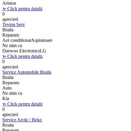
Ariston
⋗ Click pentru detalii
0
aprecieri
Tevion Serv
Braila
Reparam
Aer conditionat
Aspiratoare
Ne stim cu
Daewoo Electronics
LG
⋗ Click pentru detalii
0
aprecieri
Service Automobile Braila
Braila
Reparam
Auto
Ne stim cu
Kia
⋗ Click pentru detalii
0
aprecieri
Service Arctic / Beko
Resita
Reparam