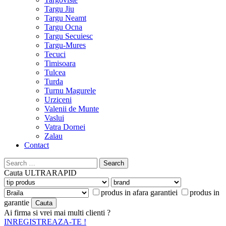
Targu Jiu
Targu Neamt
Targu Ocna
Targu Secuiesc
Targu-Mures
Tecuci
Timisoara
Tulcea
Turda
Turnu Magurele
Urziceni
Valenii de Munte
Vaslui
Vatra Dornei
Zalau
Contact
Search
for:
Cauta
ULTRARAPID
produs in afara garantiei
produs in
garantie
Ai firma si vrei mai multi clienti ?
INREGISTREAZA-TE !