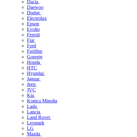
Dacia
Daewoo
Dodge
Electrolux
Epson
Evolio
Ferroli
Fiat
Ford
Fujifilm
Gorenje
Honda
HTC
Hyundai
Jaguar
Jeep
JVC
Kia
Konica Minolta
Lada
Lancia
Land Rover
Lexmark
LG
Mazda