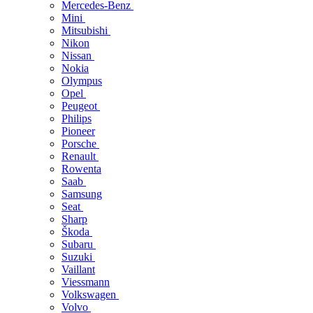
Mercedes-Benz
Mini
Mitsubishi
Nikon
Nissan
Nokia
Olympus
Opel
Peugeot
Philips
Pioneer
Porsche
Renault
Rowenta
Saab
Samsung
Seat
Sharp
Škoda
Subaru
Suzuki
Vaillant
Viessmann
Volkswagen
Volvo