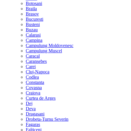
Botosani
Braila
Brasov
Bucuresti
Busteni
Buzau
Calarasi
Campina
Campulung Moldovenesc
Campulung Muscel
Caracal
Caransebes
Carei
Cluj-Napoca
Codlea
Constanta
Covasna
Craiova
Curtea de Arges
Dej
Deva
Dragasani
Drobeta-Turnu Severin
Fagaras
Falticeni