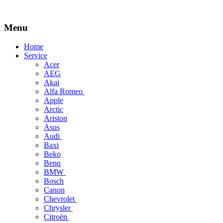
Menu
Skip
Home
to
Service
content
Acer
AEG
Akai
Alfa Romeo
Apple
Arctic
Ariston
Asus
Audi
Baxi
Beko
Benq
BMW
Bosch
Canon
Chevrolet
Chrysler
Citroën