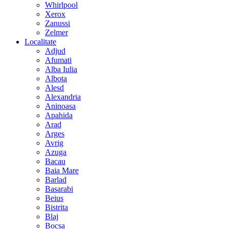
Whirlpool
Xerox
Zanussi
Zelmer
Localitate
Adjud
Afumati
Alba Iulia
Albota
Alesd
Alexandria
Aninoasa
Apahida
Arad
Arges
Avrig
Azuga
Bacau
Baia Mare
Barlad
Basarabi
Beius
Bistrita
Blaj
Bocsa