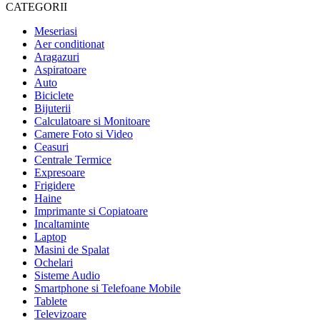
CATEGORII
Meseriasi
Aer conditionat
Aragazuri
Aspiratoare
Auto
Biciclete
Bijuterii
Calculatoare si Monitoare
Camere Foto si Video
Ceasuri
Centrale Termice
Expresoare
Frigidere
Haine
Imprimante si Copiatoare
Incaltaminte
Laptop
Masini de Spalat
Ochelari
Sisteme Audio
Smartphone si Telefoane Mobile
Tablete
Televizoare