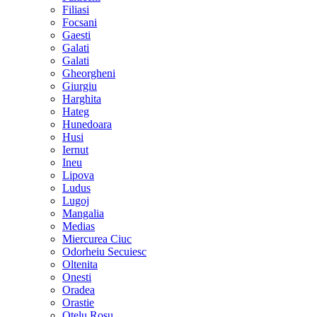
Filiasi
Focsani
Gaesti
Galati
Galati
Gheorgheni
Giurgiu
Harghita
Hateg
Hunedoara
Husi
Iernut
Ineu
Lipova
Ludus
Lugoj
Mangalia
Medias
Miercurea Ciuc
Odorheiu Secuiesc
Oltenita
Onesti
Oradea
Orastie
Otelu Rosu