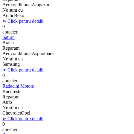
Aer conditionat
Aragazuri
Ne stim cu
Arctic
Beko
⋗ Click pentru detalii
0
aprecieri
Saturn
Braila
Reparam
Aer conditionat
Aspiratoare
Ne stim cu
Samsung
⋗ Click pentru detalii
0
aprecieri
Radacini Motors
Bucuresti
Reparam
Auto
Ne stim cu
Chevrolet
Opel
⋗ Click pentru detalii
0
aprecieri