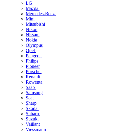
LG
Mazda
Mercedes-Benz
Mini
Mitsubishi
Nikon
Nissan
Nokia
Olympus
Opel
Peugeot
Philips
Pioneer
Porsche
Renault
Rowenta
Saab
Samsung
Seat
Sharp
Škoda
Subaru
Suzuki
Vaillant
Viessmann