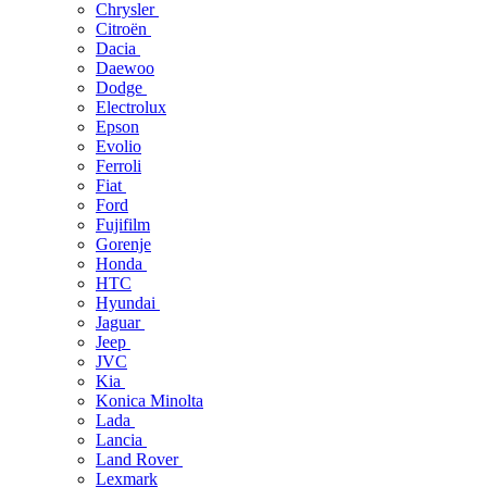
Chrysler
Citroën
Dacia
Daewoo
Dodge
Electrolux
Epson
Evolio
Ferroli
Fiat
Ford
Fujifilm
Gorenje
Honda
HTC
Hyundai
Jaguar
Jeep
JVC
Kia
Konica Minolta
Lada
Lancia
Land Rover
Lexmark