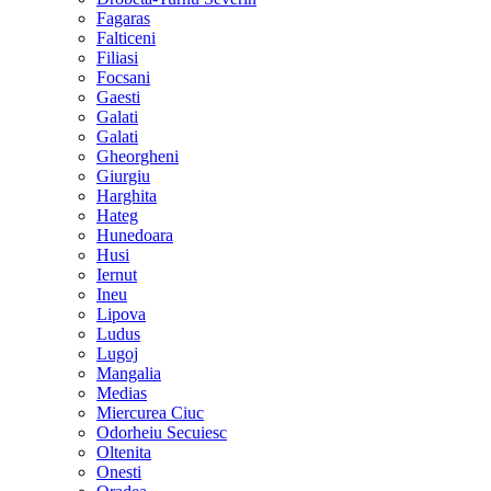
Fagaras
Falticeni
Filiasi
Focsani
Gaesti
Galati
Galati
Gheorgheni
Giurgiu
Harghita
Hateg
Hunedoara
Husi
Iernut
Ineu
Lipova
Ludus
Lugoj
Mangalia
Medias
Miercurea Ciuc
Odorheiu Secuiesc
Oltenita
Onesti