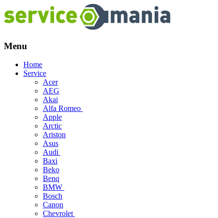
Menu
Skip
Home
to
Service
content
Acer
AEG
Akai
Alfa Romeo
Apple
Arctic
Ariston
Asus
Audi
Baxi
Beko
Benq
BMW
Bosch
Canon
Chevrolet