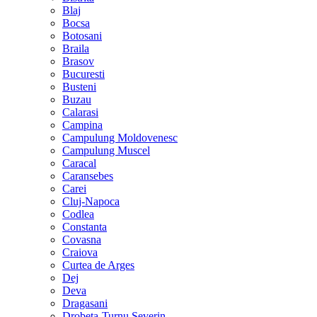
Blaj
Bocsa
Botosani
Braila
Brasov
Bucuresti
Busteni
Buzau
Calarasi
Campina
Campulung Moldovenesc
Campulung Muscel
Caracal
Caransebes
Carei
Cluj-Napoca
Codlea
Constanta
Covasna
Craiova
Curtea de Arges
Dej
Deva
Dragasani
Drobeta-Turnu Severin