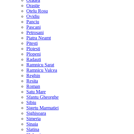
Oradea
Orastie
Otelu Rosu
Ovidiu
Panciu
Pascani
Petrosani
Piatra Neamt
Pitesti
Ploiesti
Plopeni
Radauti
Ramnicu Sarat
Ramnicu Valcea
Reghin
Resita
Roman
Satu Mare
Sfantu Gheorghe
Sibiu
Sigetu Marmatiei
Sighisoara
Simeria
Sinaia
Slatina