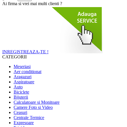
Ai firma si vrei mai multi clienti ?
INREGISTREAZA-TE !
CATEGORII
Meseriasi
Aer conditionat
Aragazuri
Aspiratoare
Auto
Biciclete
Bijuterii
Calculatoare si Monitoare
Camere Foto si Video
Ceasuri
Centrale Termice
Expresoare