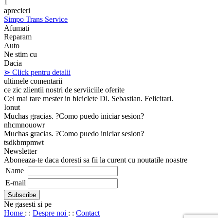
1
aprecieri
Simpo Trans Service
Afumati
Reparam
Auto
Ne stim cu
Dacia
⋗ Click pentru detalii
ultimele comentarii
ce zic zlientii nostri de serviiciile oferite
Cel mai tare mester in biciclete Dl. Sebastian. Felicitari.
Ionut
Muchas gracias. ?Como puedo iniciar sesion?
nhcmnouowr
Muchas gracias. ?Como puedo iniciar sesion?
tsdkbmpmwt
Newsletter
Aboneaza-te daca doresti sa fii la curent cu noutatile noastre
Name
E-mail
Ne gasesti si pe
Home
: :
Despre noi
: :
Contact