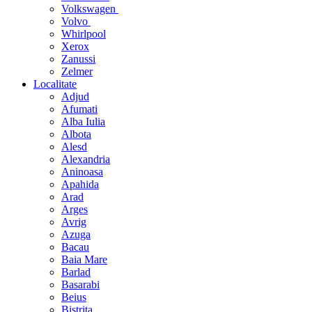
Volkswagen
Volvo
Whirlpool
Xerox
Zanussi
Zelmer
Localitate
Adjud
Afumati
Alba Iulia
Albota
Alesd
Alexandria
Aninoasa
Apahida
Arad
Arges
Avrig
Azuga
Bacau
Baia Mare
Barlad
Basarabi
Beius
Bistrita