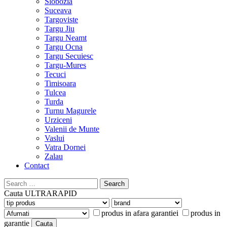
Slobozia
Suceava
Targoviste
Targu Jiu
Targu Neamt
Targu Ocna
Targu Secuiesc
Targu-Mures
Tecuci
Timisoara
Tulcea
Turda
Turnu Magurele
Urziceni
Valenii de Munte
Vaslui
Vatra Dornei
Zalau
Contact
Search
for:
Cauta
ULTRARAPID
produs in afara garantiei
produs in
garantie