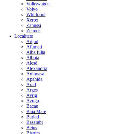
Volkswagen
Volvo
Whirlpool
Xerox
Zanussi
Zelmer
Localitate
Adjud
Afumati
Alba Iulia
Albota
Alesd
Alexandria
Aninoasa
Apahida
Arad
Arges
Avrig
Azuga
Bacau
Baia Mare
Barlad
Basarabi
Beius
Bistrita