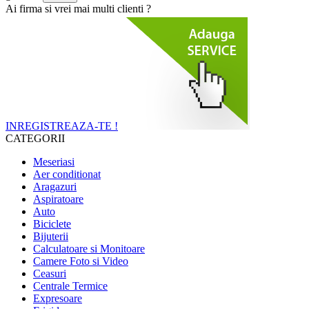
Ai firma si vrei mai multi clienti ?
INREGISTREAZA-TE !
CATEGORII
Meseriasi
Aer conditionat
Aragazuri
Aspiratoare
Auto
Biciclete
Bijuterii
Calculatoare si Monitoare
Camere Foto si Video
Ceasuri
Centrale Termice
Expresoare