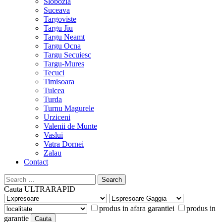
Slobozia
Suceava
Targoviste
Targu Jiu
Targu Neamt
Targu Ocna
Targu Secuiesc
Targu-Mures
Tecuci
Timisoara
Tulcea
Turda
Turnu Magurele
Urziceni
Valenii de Munte
Vaslui
Vatra Dornei
Zalau
Contact
Search
for:
Cauta
ULTRARAPID
produs in afara garantiei
produs in
garantie