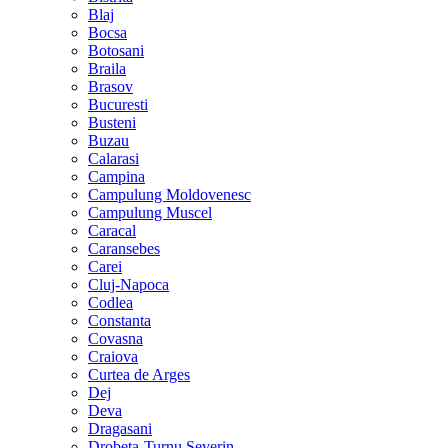
Blaj
Bocsa
Botosani
Braila
Brasov
Bucuresti
Busteni
Buzau
Calarasi
Campina
Campulung Moldovenesc
Campulung Muscel
Caracal
Caransebes
Carei
Cluj-Napoca
Codlea
Constanta
Covasna
Craiova
Curtea de Arges
Dej
Deva
Dragasani
Drobeta-Turnu Severin