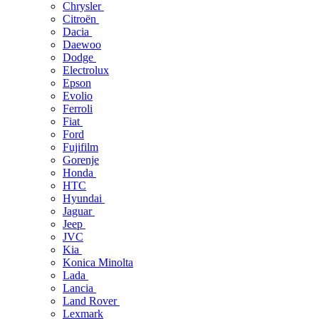
Chrysler
Citroën
Dacia
Daewoo
Dodge
Electrolux
Epson
Evolio
Ferroli
Fiat
Ford
Fujifilm
Gorenje
Honda
HTC
Hyundai
Jaguar
Jeep
JVC
Kia
Konica Minolta
Lada
Lancia
Land Rover
Lexmark