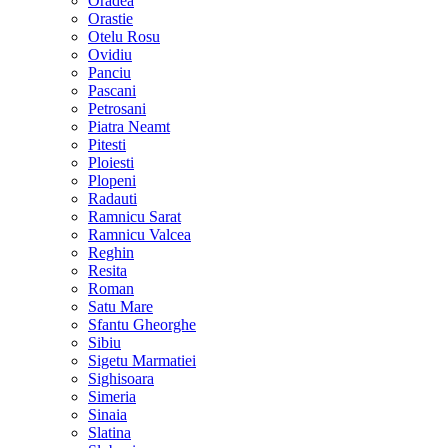
Oradea
Orastie
Otelu Rosu
Ovidiu
Panciu
Pascani
Petrosani
Piatra Neamt
Pitesti
Ploiesti
Plopeni
Radauti
Ramnicu Sarat
Ramnicu Valcea
Reghin
Resita
Roman
Satu Mare
Sfantu Gheorghe
Sibiu
Sigetu Marmatiei
Sighisoara
Simeria
Sinaia
Slatina