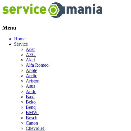
Menu
Skip
Home
to
Service
content
Acer
AEG
Akai
Alfa Romeo
Apple
Arctic
Ariston
Asus
Audi
Baxi
Beko
Benq
BMW
Bosch
Canon
Chevrolet