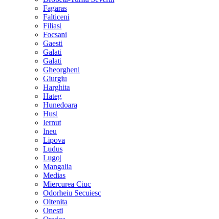
Fagaras
Falticeni
Filiasi
Focsani
Gaesti
Galati
Galati
Gheorgheni
Giurgiu
Harghita
Hateg
Hunedoara
Husi
Iernut
Ineu
Lipova
Ludus
Lugoj
Mangalia
Medias
Miercurea Ciuc
Odorheiu Secuiesc
Oltenita
Onesti