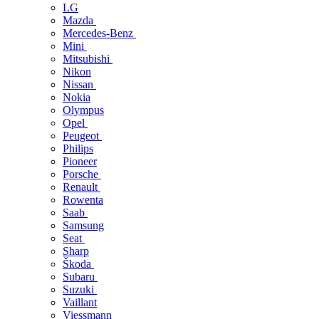
LG
Mazda
Mercedes-Benz
Mini
Mitsubishi
Nikon
Nissan
Nokia
Olympus
Opel
Peugeot
Philips
Pioneer
Porsche
Renault
Rowenta
Saab
Samsung
Seat
Sharp
Škoda
Subaru
Suzuki
Vaillant
Viessmann