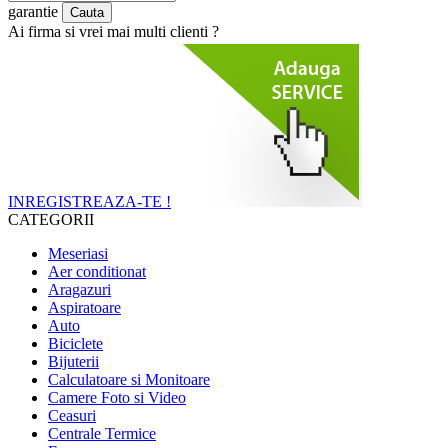
garantie
Ai firma si vrei mai multi clienti ?
INREGISTREAZA-TE !
CATEGORII
Meseriasi
Aer conditionat
Aragazuri
Aspiratoare
Auto
Biciclete
Bijuterii
Calculatoare si Monitoare
Camere Foto si Video
Ceasuri
Centrale Termice