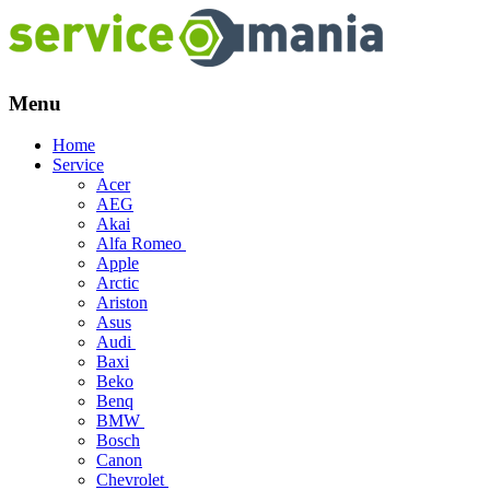
Menu
Skip
Home
to
Service
content
Acer
AEG
Akai
Alfa Romeo
Apple
Arctic
Ariston
Asus
Audi
Baxi
Beko
Benq
BMW
Bosch
Canon
Chevrolet