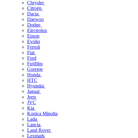
Chrysler
Citroën
Dacia
Daewoo
Dodge
Electrolux
Epson
Evolio
Ferroli
Fiat
Ford
Fujifilm
Gorenje
Honda
HTC
Hyundai
Jaguar
Jeep
JVC
Kia
Konica Minolta
Lada
Lancia
Land Rover
Lexmark