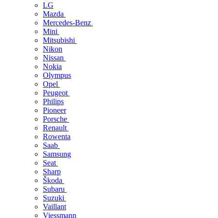
LG
Mazda
Mercedes-Benz
Mini
Mitsubishi
Nikon
Nissan
Nokia
Olympus
Opel
Peugeot
Philips
Pioneer
Porsche
Renault
Rowenta
Saab
Samsung
Seat
Sharp
Škoda
Subaru
Suzuki
Vaillant
Viessmann