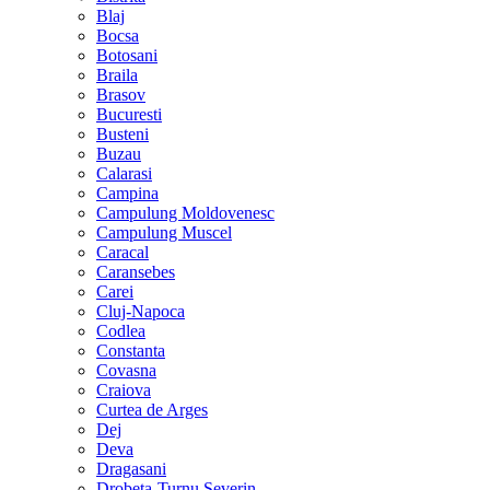
Blaj
Bocsa
Botosani
Braila
Brasov
Bucuresti
Busteni
Buzau
Calarasi
Campina
Campulung Moldovenesc
Campulung Muscel
Caracal
Caransebes
Carei
Cluj-Napoca
Codlea
Constanta
Covasna
Craiova
Curtea de Arges
Dej
Deva
Dragasani
Drobeta-Turnu Severin