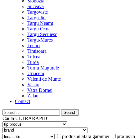
Slobozia
Suceava
Targoviste
Targu Jiu
Targu Neamt
Targu Ocna
Targu Secuiesc
Targu-Mures
Tecuci
Timisoara
Tulcea
Turda
Turnu Magurele
Urziceni
Valenii de Munte
Vaslui
Vatra Dornei
Zalau
Contact
Search
for:
Cauta
ULTRARAPID
produs in afara garantiei
produs in