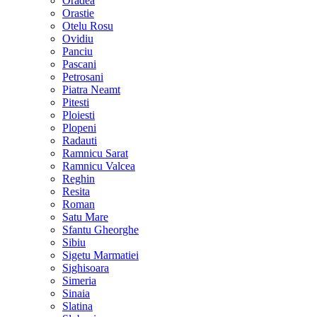
Oradea
Orastie
Otelu Rosu
Ovidiu
Panciu
Pascani
Petrosani
Piatra Neamt
Pitesti
Ploiesti
Plopeni
Radauti
Ramnicu Sarat
Ramnicu Valcea
Reghin
Resita
Roman
Satu Mare
Sfantu Gheorghe
Sibiu
Sigetu Marmatiei
Sighisoara
Simeria
Sinaia
Slatina