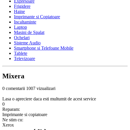
Expresoare
Frigidere
Haine
Imprimante si Copiatoare
Incaltaminte
Laptop
Masini de Spalat
Ochelari
Sisteme Audio
Smartphone si Telefoane Mobile
Tablete
Televizoare
Mixera
0 comentarii
1007 vizualizari
Lasa o apreciere daca esti multumit de acest service
0
Reparam:
Imprimante si copiatoare
Ne stim cu:
Xerox