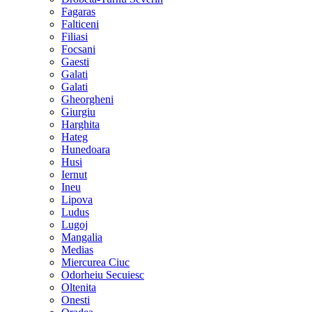
Fagaras
Falticeni
Filiasi
Focsani
Gaesti
Galati
Galati
Gheorgheni
Giurgiu
Harghita
Hateg
Hunedoara
Husi
Iernut
Ineu
Lipova
Ludus
Lugoj
Mangalia
Medias
Miercurea Ciuc
Odorheiu Secuiesc
Oltenita
Onesti