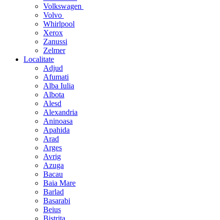
Volkswagen
Volvo
Whirlpool
Xerox
Zanussi
Zelmer
Localitate
Adjud
Afumati
Alba Iulia
Albota
Alesd
Alexandria
Aninoasa
Apahida
Arad
Arges
Avrig
Azuga
Bacau
Baia Mare
Barlad
Basarabi
Beius
Bistrita