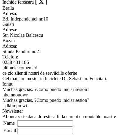
[ X ]
Inchide fereastra
Braila
Adresa:
Bd. Independentei nr.10
Galati
Adresa:
Str. Nicolae Balcescu
Buzau
Adresa:
Strada Panduri nr.21
Telefon:
0238 431 186
ultimele comentarii
ce zic zlientii nostri de serviiciile oferite
Cel mai tare mester in biciclete Dl. Sebastian. Felicitari.
Ionut
Muchas gracias. ?Como puedo iniciar sesion?
nhcmnouowr
Muchas gracias. ?Como puedo iniciar sesion?
tsdkbmpmwt
Newsletter
Aboneaza-te daca doresti sa fii la curent cu noutatile noastre
Name
E-mail