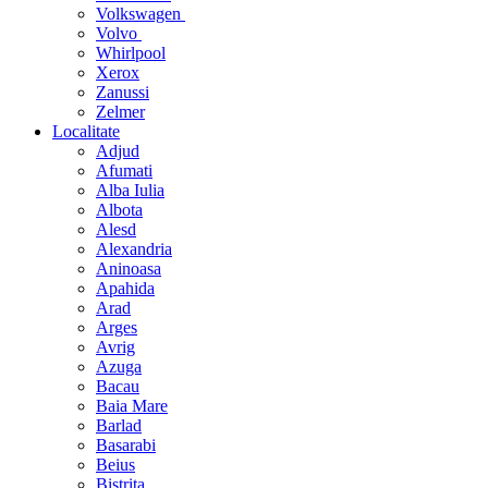
Volkswagen
Volvo
Whirlpool
Xerox
Zanussi
Zelmer
Localitate
Adjud
Afumati
Alba Iulia
Albota
Alesd
Alexandria
Aninoasa
Apahida
Arad
Arges
Avrig
Azuga
Bacau
Baia Mare
Barlad
Basarabi
Beius
Bistrita