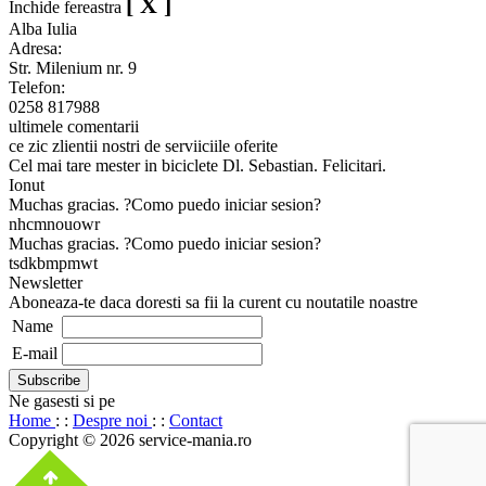
[ X ]
Inchide fereastra
Alba Iulia
Adresa:
Str. Milenium nr. 9
Telefon:
0258 817988
ultimele comentarii
ce zic zlientii nostri de serviiciile oferite
Cel mai tare mester in biciclete Dl. Sebastian. Felicitari.
Ionut
Muchas gracias. ?Como puedo iniciar sesion?
nhcmnouowr
Muchas gracias. ?Como puedo iniciar sesion?
tsdkbmpmwt
Newsletter
Aboneaza-te daca doresti sa fii la curent cu noutatile noastre
Name
E-mail
Ne gasesti si pe
Home
: :
Despre noi
: :
Contact
Copyright © 2026 service-mania.ro