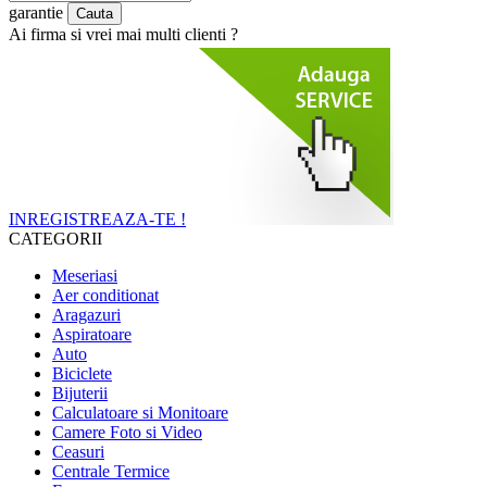
garantie
Ai firma si vrei mai multi clienti ?
INREGISTREAZA-TE !
CATEGORII
Meseriasi
Aer conditionat
Aragazuri
Aspiratoare
Auto
Biciclete
Bijuterii
Calculatoare si Monitoare
Camere Foto si Video
Ceasuri
Centrale Termice