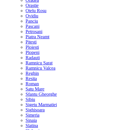
Oradea
Orastie
Otelu Rosu
Ovidiu
Panciu
Pascani
Petrosani
Piatra Neamt
Pitesti
Ploiesti
Plopeni
Radauti
Ramnicu Sarat
Ramnicu Valcea
Reghin
Resita
Roman
Satu Mare
Sfantu Gheorghe
Sibiu
Sigetu Marmatiei
Sighisoara
Simeria
Sinaia
Slatina