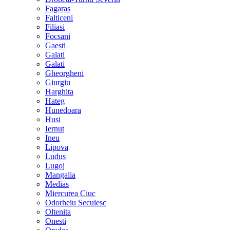
Fagaras
Falticeni
Filiasi
Focsani
Gaesti
Galati
Galati
Gheorgheni
Giurgiu
Harghita
Hateg
Hunedoara
Husi
Iernut
Ineu
Lipova
Ludus
Lugoj
Mangalia
Medias
Miercurea Ciuc
Odorheiu Secuiesc
Oltenita
Onesti