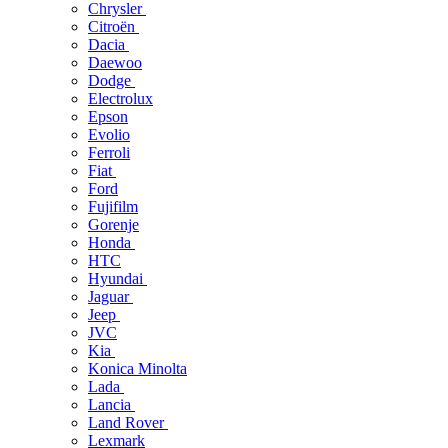
Chrysler
Citroën
Dacia
Daewoo
Dodge
Electrolux
Epson
Evolio
Ferroli
Fiat
Ford
Fujifilm
Gorenje
Honda
HTC
Hyundai
Jaguar
Jeep
JVC
Kia
Konica Minolta
Lada
Lancia
Land Rover
Lexmark