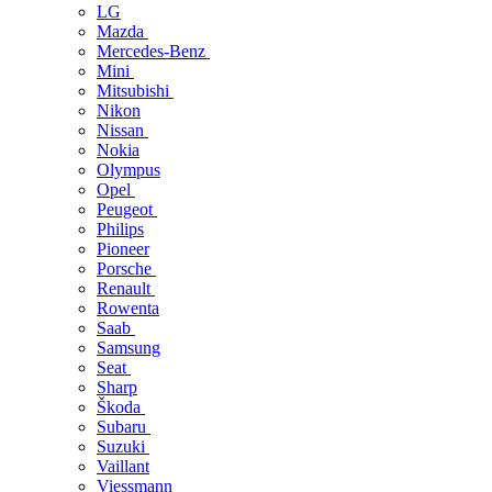
LG
Mazda
Mercedes-Benz
Mini
Mitsubishi
Nikon
Nissan
Nokia
Olympus
Opel
Peugeot
Philips
Pioneer
Porsche
Renault
Rowenta
Saab
Samsung
Seat
Sharp
Škoda
Subaru
Suzuki
Vaillant
Viessmann