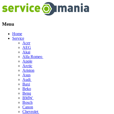
Menu
Skip
Home
to
Service
content
Acer
AEG
Akai
Alfa Romeo
Apple
Arctic
Ariston
Asus
Audi
Baxi
Beko
Benq
BMW
Bosch
Canon
Chevrolet