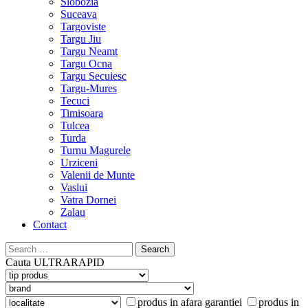
Slobozia
Suceava
Targoviste
Targu Jiu
Targu Neamt
Targu Ocna
Targu Secuiesc
Targu-Mures
Tecuci
Timisoara
Tulcea
Turda
Turnu Magurele
Urziceni
Valenii de Munte
Vaslui
Vatra Dornei
Zalau
Contact
Search
for:
Cauta
ULTRARAPID
produs in afara garantiei
produs in