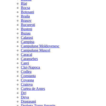
Blaj
Bocsa
Botosani
Braila
Brasov
Bucuresti
Busteni
Buzau
Calarasi
Campina
Campulung Moldovenesc
Campulung Muscel
Caracal
Caransebes
Carei
Cluj-Napoca
Codlea
Constanta
Covasna
Craiova
Curtea de Arges
Dej
Deva
Dragasani
Drobeta-Turnu Severin