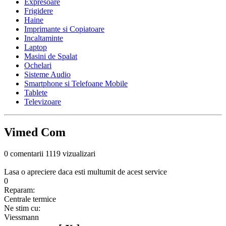
Expresoare
Frigidere
Haine
Imprimante si Copiatoare
Incaltaminte
Laptop
Masini de Spalat
Ochelari
Sisteme Audio
Smartphone si Telefoane Mobile
Tablete
Televizoare
Vimed Com
0 comentarii
1119 vizualizari
Lasa o apreciere daca esti multumit de acest service
0
Reparam:
Centrale termice
Ne stim cu:
Viessmann