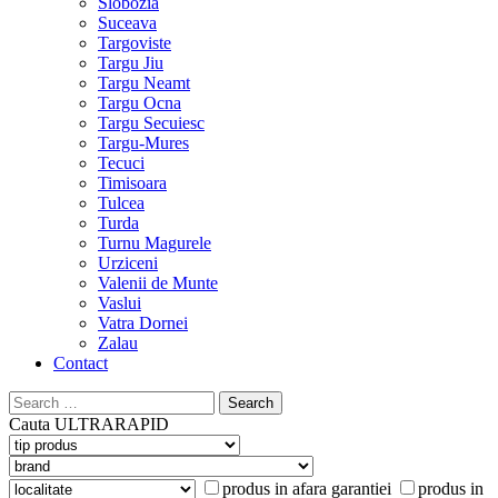
Slobozia
Suceava
Targoviste
Targu Jiu
Targu Neamt
Targu Ocna
Targu Secuiesc
Targu-Mures
Tecuci
Timisoara
Tulcea
Turda
Turnu Magurele
Urziceni
Valenii de Munte
Vaslui
Vatra Dornei
Zalau
Contact
Search
for:
Cauta
ULTRARAPID
produs in afara garantiei
produs in