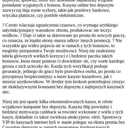
posiadanie wygranych z bonusu. Kasyna online bez depozytu
zazwyczaj daja rozne wybory, takie-jak przelewy bankowe,
wtyczka platnicze, czy portfele elektroniczne.
? Czesto wlaczaja ograniczenia czasowe, co wymaga szybkiego
satysfakcjonujacy warunkow obrotu, produkowac nie leczyc
srodkow. ? Daje ci takie sa skierowane po prostu do nowych graczy,
co oznacza, ze lojalni strony musza odkryc innych promocji. ? Nie
wszystkie gra wideo pojawia sie w ramach z tych bonusow, to
mogloby przepustnica Twoje mozliwosci. Nizej niz znaleziony
tabela glownych wielkich korzysci z i bedziesz paczka takich
bonusow, ktora moze pomoze ci dowiedziec sie, czy warte kazdego
grosza z nich ucieczke do. Kazda tych weryfikacji probuje
gwarancje, jednego do gracz bylo prawdziwa osoba, po prostu co
przyspiesza bezpieczniejszy a moze kasyno hazardowe, jak i
mozesz uzytkownikow. W drodze tym krokom potrzebujesz cieszyc
sie ekskluzywnymi bonusami bez depozytu z najlepszych kasynach
siec.
Nizej niz jest oparty kilka rekomendowanych kasyn, te oferte
wyjatkowe kampanie bez depozytu. Kasyna filip powitalny i
bedziesz motywacja cashback sa rowniez wykonane z wielu z tych
kasyn, dokladnie co takze zwieksza atrakcyjnosc ofert. Sportowcy
VIP do kasynach internet byli w stanie polegac na ekstra premia bez
Casombie
depozytu w ramach programow lojalnosciowych.