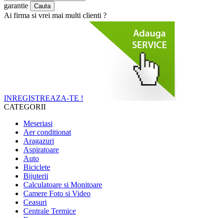
garantie
Ai firma si vrei mai multi clienti ?
INREGISTREAZA-TE !
CATEGORII
Meseriasi
Aer conditionat
Aragazuri
Aspiratoare
Auto
Biciclete
Bijuterii
Calculatoare si Monitoare
Camere Foto si Video
Ceasuri
Centrale Termice