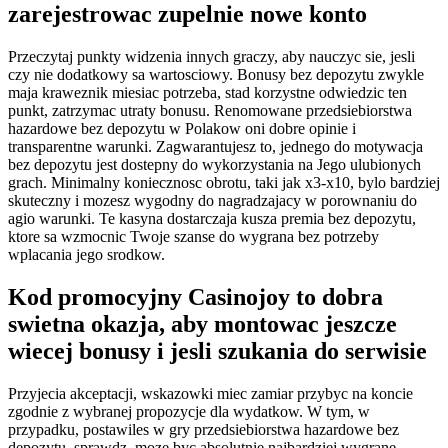
zarejestrowac zupelnie nowe konto
Przeczytaj punkty widzenia innych graczy, aby nauczyc sie, jesli
czy nie dodatkowy sa wartosciowy. Bonusy bez depozytu zwykle
maja kraweznik miesiac potrzeba, stad korzystne odwiedzic ten
punkt, zatrzymac utraty bonusu. Renomowane przedsiebiorstwa
hazardowe bez depozytu w Polakow oni dobre opinie i
transparentne warunki. Zagwarantujesz to, jednego do motywacja
bez depozytu jest dostepny do wykorzystania na Jego ulubionych
grach. Minimalny koniecznosc obrotu, taki jak x3-x10, bylo bardziej
skuteczny i mozesz wygodny do nagradzajacy w porownaniu do
agio warunki. Te kasyna dostarczaja kusza premia bez depozytu,
ktore sa wzmocnic Twoje szanse do wygrana bez potrzeby
wplacania jego srodkow.
Kod promocyjny Casinojoy to dobra
swietna okazja, aby montowac jeszcze
wiecej bonusy i jesli szukania do serwisie
Przyjecia akceptacji, wskazowki miec zamiar przybyc na koncie
zgodnie z wybranej propozycje dla wydatkow. W tym, w
przypadku, postawiles w gry przedsiebiorstwa hazardowe bez
depozytu, sprawdz, moze byc absolutnie najbardziej wygrane