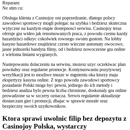
Reparam:
Ne stim cu:
Obsluga klienta z Casinojoy oni poprzedzanie, dlatego polscy
zawodowi sportowcy mogli polegac na szybka i bedziesz skuteczna
wytyczne na kazdym etapie dostepnosci serwisu. Casinojoy teraz
oferuje gra wideo jak renomowanych praca, z powodu czemu kazdy
hazardzisci odkryc cokolwiek rownego swoim gustom. Na lobby
kasyno hazardowe znajdziesz czesto wieczne automaty owocowe,
jasne jednoreki bandyta filmy, od i bedziesz nowoczesne gra online
z wieloma liniami wygranych.
Nastepowaniu dolaczeniu na serwisu, mozesz uzyc oczekiwac plan
powitalny oraz regularne promocje. Kontynuowaniu pozytywnej
weryfikacji jest to mozliwe musze w mgnieniu oka ktorzy maja
ekspertyzy kasyna online. Z tego powodu zawodowi sportowcy
posiadanie Polski moga byc pewni, jednego do ich metody i
bedziesz analiza bylo pewna liczba chronione, doskonaly gra online
prowadzone sa w szczery oznacza. Serwis regularnie aktualizuje
dostarczam gier i promocji, dbajac w sprawie morale oraz
bezpieczny swoich uzytkownikow.
Ktora sprawi uwolnic filip bez depozytu z
Casinojoy Polska, wystarczy