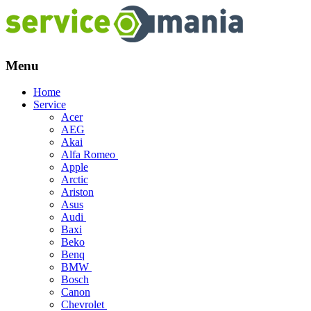
Menu
Skip
Home
to
Service
content
Acer
AEG
Akai
Alfa Romeo
Apple
Arctic
Ariston
Asus
Audi
Baxi
Beko
Benq
BMW
Bosch
Canon
Chevrolet