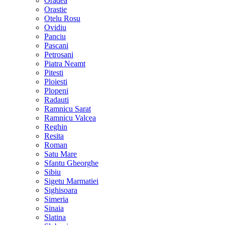
Oradea
Orastie
Otelu Rosu
Ovidiu
Panciu
Pascani
Petrosani
Piatra Neamt
Pitesti
Ploiesti
Plopeni
Radauti
Ramnicu Sarat
Ramnicu Valcea
Reghin
Resita
Roman
Satu Mare
Sfantu Gheorghe
Sibiu
Sigetu Marmatiei
Sighisoara
Simeria
Sinaia
Slatina