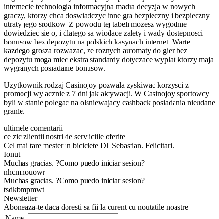
internecie technologia informacyjna madra decyzja w nowych
graczy, ktorzy chca doswiadczyc inne gra bezpieczny i bezpieczny
utraty jego srodkow. Z powodu tej tabeli mozesz wygodnie
dowiedziec sie o, i dlatego sa wiodace zalety i wady dostepnosci
bonusow bez depozytu na polskich kasynach internet. Warte
kazdego grosza rozwazac, ze roznych automaty do gier bez
depozytu moga miec ekstra standardy dotyczace wyplat ktorzy maja
wygranych posiadanie bonusow.
Uzytkownik rodzaj Casinojoy pozwala zyskiwac korzysci z
promocji wylacznie z 7 dni jak aktywacji. W Casinojoy sportowcy
byli w stanie polegac na olsniewajacy cashback posiadania nieudane
granie.
ultimele comentarii
ce zic zlientii nostri de serviiciile oferite
Cel mai tare mester in biciclete Dl. Sebastian. Felicitari.
Ionut
Muchas gracias. ?Como puedo iniciar sesion?
nhcmnouowr
Muchas gracias. ?Como puedo iniciar sesion?
tsdkbmpmwt
Newsletter
Aboneaza-te daca doresti sa fii la curent cu noutatile noastre
Name