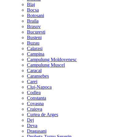
Blaj
Bocsa
Botosani
Braila
Brasov
Bucuresti
Busteni
Buzau
Calarasi
Campina
Campulung Moldovenesc
Campulung Muscel
Caracal
Caransebes
Carei
Cluj-Napoca
Codlea
Constanta
Covasna
Craiova
Curtea de Arges
Dej
Deva
Dragasani
Drobeta-Turnu Severin