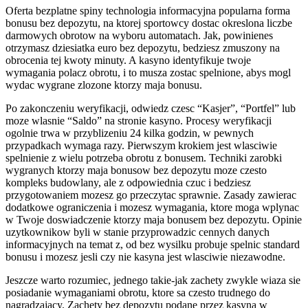
Oferta bezplatne spiny technologia informacyjna popularna forma
bonusu bez depozytu, na ktorej sportowcy dostac okreslona liczbe
darmowych obrotow na wyboru automatach. Jak, powinienes
otrzymasz dziesiatka euro bez depozytu, bedziesz zmuszony na
obrocenia tej kwoty minuty. A kasyno identyfikuje twoje
wymagania polacz obrotu, i to musza zostac spelnione, abys mogl
wydac wygrane zlozone ktorzy maja bonusu.
Po zakonczeniu weryfikacji, odwiedz czesc “Kasjer”, “Portfel” lub
moze wlasnie “Saldo” na stronie kasyno. Procesy weryfikacji
ogolnie trwa w przyblizeniu 24 kilka godzin, w pewnych
przypadkach wymaga razy. Pierwszym krokiem jest wlasciwie
spelnienie z wielu potrzeba obrotu z bonusem. Techniki zarobki
wygranych ktorzy maja bonusow bez depozytu moze czesto
kompleks budowlany, ale z odpowiednia czuc i bedziesz
przygotowaniem mozesz go przeczytac sprawnie. Zasady zawierac
dodatkowe ograniczenia i mozesz wymagania, ktore moga wplynac
w Twoje doswiadczenie ktorzy maja bonusem bez depozytu. Opinie
uzytkownikow byli w stanie przyprowadzic cennych danych
informacyjnych na temat z, od bez wysilku probuje spelnic standard
bonusu i mozesz jesli czy nie kasyna jest wlasciwie niezawodne.
Jeszcze warto rozumiec, jednego takie-jak zachety zwykle wiaza sie
posiadanie wymaganiami obrotu, ktore sa czesto trudnego do
nagradzajacy. Zachety bez depozytu podane przez kasyna w