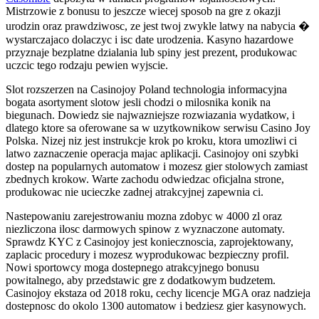
Mistrzowie z bonusu to jeszcze wiecej sposob na gre z okazji
urodzin oraz prawdziwosc, ze jest twoj zwykle latwy na nabycia �
wystarczajaco dolaczyc i isc date urodzenia. Kasyno hazardowe
przyznaje bezplatne dzialania lub spiny jest prezent, produkowac
uczcic tego rodzaju pewien wyjscie.
Slot rozszerzen na Casinojoy Poland technologia informacyjna
bogata asortyment slotow jesli chodzi o milosnika konik na
biegunach. Dowiedz sie najwazniejsze rozwiazania wydatkow, i
dlatego ktore sa oferowane sa w uzytkownikow serwisu Casino Joy
Polska. Nizej niz jest instrukcje krok po kroku, ktora umozliwi ci
latwo zaznaczenie operacja majac aplikacji. Casinojoy oni szybki
dostep na popularnych automatow i mozesz gier stolowych zamiast
zbednych krokow. Warte zachodu odwiedzac oficjalna strone,
produkowac nie ucieczke zadnej atrakcyjnej zapewnia ci.
Nastepowaniu zarejestrowaniu mozna zdobyc w 4000 zl oraz
niezliczona ilosc darmowych spinow z wyznaczone automaty.
Sprawdz KYC z Casinojoy jest koniecznoscia, zaprojektowany,
zaplacic procedury i mozesz wyprodukowac bezpieczny profil.
Nowi sportowcy moga dostepnego atrakcyjnego bonusu
powitalnego, aby przedstawic gre z dodatkowym budzetem.
Casinojoy ekstaza od 2018 roku, cechy licencje MGA oraz nadzieja
dostepnosc do okolo 1300 automatow i bedziesz gier kasynowych.