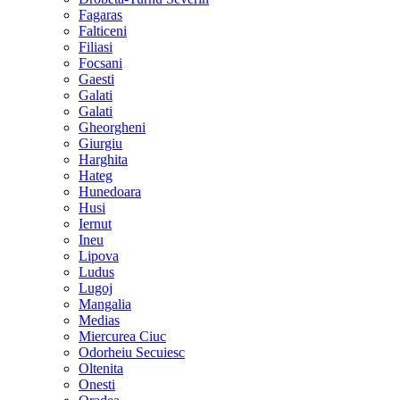
Fagaras
Falticeni
Filiasi
Focsani
Gaesti
Galati
Galati
Gheorgheni
Giurgiu
Harghita
Hateg
Hunedoara
Husi
Iernut
Ineu
Lipova
Ludus
Lugoj
Mangalia
Medias
Miercurea Ciuc
Odorheiu Secuiesc
Oltenita
Onesti