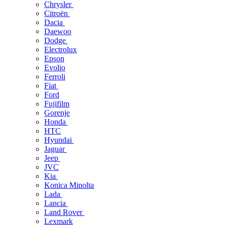
Chrysler
Citroën
Dacia
Daewoo
Dodge
Electrolux
Epson
Evolio
Ferroli
Fiat
Ford
Fujifilm
Gorenje
Honda
HTC
Hyundai
Jaguar
Jeep
JVC
Kia
Konica Minolta
Lada
Lancia
Land Rover
Lexmark