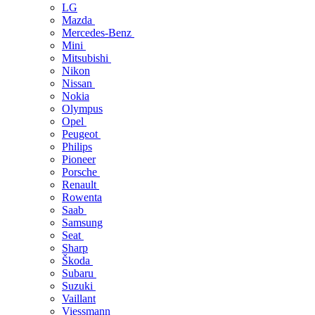
LG
Mazda
Mercedes-Benz
Mini
Mitsubishi
Nikon
Nissan
Nokia
Olympus
Opel
Peugeot
Philips
Pioneer
Porsche
Renault
Rowenta
Saab
Samsung
Seat
Sharp
Škoda
Subaru
Suzuki
Vaillant
Viessmann