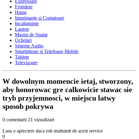
Expresoare
Frigidere
Haine
Imprimante si Copiatoare
Incaltaminte
Laptop
Masini de Spalat
Ochelari
Sisteme Audio
Smartphone si Telefoane Mobile
Tablete
Televizoare
W dowolnym momencie ietaj, stworzony,
aby honorowac gre calkowicie stawac sie
tryb przyjemnosci, w miejscu latwy
sposob pokrywa
0 comentarii
21 vizualizari
Lasa o apreciere daca esti multumit de acest service
0