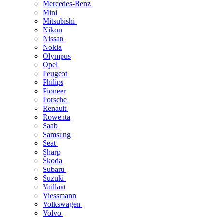
Mercedes-Benz
Mini
Mitsubishi
Nikon
Nissan
Nokia
Olympus
Opel
Peugeot
Philips
Pioneer
Porsche
Renault
Rowenta
Saab
Samsung
Seat
Sharp
Škoda
Subaru
Suzuki
Vaillant
Viessmann
Volkswagen
Volvo