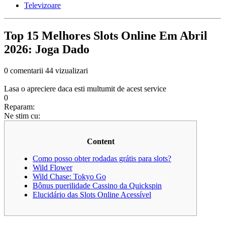
Televizoare
Top 15 Melhores Slots Online Em Abril
2026: Joga Dado
0 comentarii
44 vizualizari
Lasa o apreciere daca esti multumit de acest service
0
Reparam:
Ne stim cu:
Content
Como posso obter rodadas grátis para slots?
Wild Flower
Wild Chase: Tokyo Go
Bônus puerilidade Cassino da Quickspin
Elucidário das Slots Online Acessível