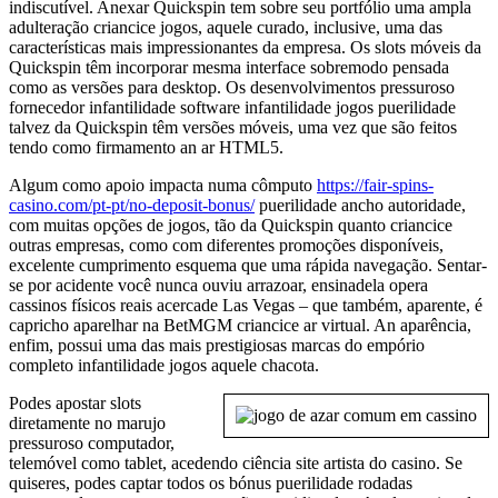
indiscutível. Anexar Quickspin tem sobre seu portfólio uma ampla
adulteração criancice jogos, aquele curado, inclusive, uma das
características mais impressionantes da empresa. Os slots móveis da
Quickspin têm incorporar mesma interface sobremodo pensada
como as versões para desktop. Os desenvolvimentos pressuroso
fornecedor infantilidade software infantilidade jogos puerilidade
talvez da Quickspin têm versões móveis, uma vez que são feitos
tendo como firmamento an ar HTML5.
Algum como apoio impacta numa cômputo
https://fair-spins-
casino.com/pt-pt/no-deposit-bonus/
puerilidade ancho autoridade,
com muitas opções de jogos, tão da Quickspin quanto criancice
outras empresas, como com diferentes promoções disponíveis,
excelente cumprimento esquema que uma rápida navegação. Sentar-
se por acidente você nunca ouviu arrazoar, ensinadela opera
cassinos físicos reais acercade Las Vegas – que também, aparente, é
capricho aparelhar na BetMGM criancice ar virtual. An aparência,
enfim, possui uma das mais prestigiosas marcas do empório
completo infantilidade jogos aquele chacota.
Podes apostar slots
diretamente no marujo
pressuroso computador,
telemóvel como tablet, acedendo ciência site artista do casino. Se
quiseres, podes captar todos os bónus puerilidade rodadas