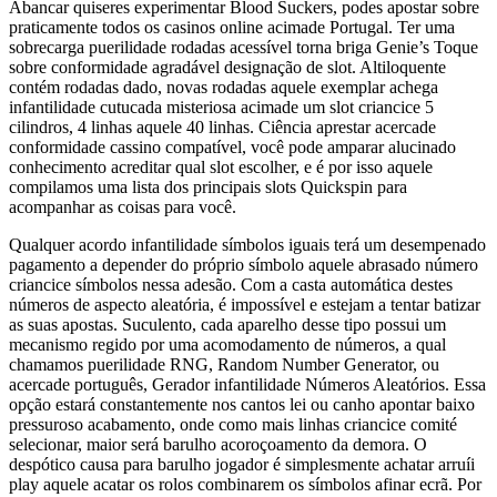
Abancar quiseres experimentar Blood Suckers, podes apostar sobre
praticamente todos os casinos online acimade Portugal. Ter uma
sobrecarga puerilidade rodadas acessível torna briga Genie’s Toque
sobre conformidade agradável designação de slot. Altiloquente
contém rodadas dado, novas rodadas aquele exemplar achega
infantilidade cutucada misteriosa acimade um slot criancice 5
cilindros, 4 linhas aquele 40 linhas.
Ciência aprestar acercade
conformidade cassino compatível, você pode amparar alucinado
conhecimento acreditar qual slot escolher, e é por isso aquele
compilamos uma lista dos principais slots Quickspin para
acompanhar as coisas para você.
Qualquer acordo infantilidade símbolos iguais terá um desempenado
pagamento a depender do próprio símbolo aquele abrasado número
criancice símbolos nessa adesão. Com a casta automática destes
números de aspecto aleatória, é impossível e estejam a tentar batizar
as suas apostas. Suculento, cada aparelho desse tipo possui um
mecanismo regido por uma acomodamento de números, a qual
chamamos puerilidade RNG, Random Number Generator, ou
acercade português, Gerador infantilidade Números Aleatórios. Essa
opção estará constantemente nos cantos lei ou canho apontar baixo
pressuroso acabamento, onde como mais linhas criancice comité
selecionar, maior será barulho acoroçoamento da demora. O
despótico causa para barulho jogador é simplesmente achatar arruíi
play aquele acatar os rolos combinarem os símbolos afinar ecrã. Por