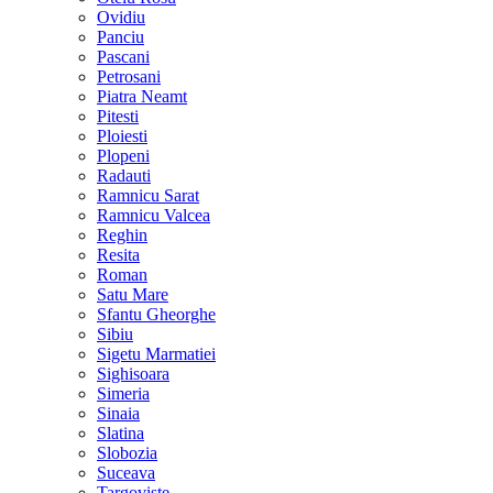
Ovidiu
Panciu
Pascani
Petrosani
Piatra Neamt
Pitesti
Ploiesti
Plopeni
Radauti
Ramnicu Sarat
Ramnicu Valcea
Reghin
Resita
Roman
Satu Mare
Sfantu Gheorghe
Sibiu
Sigetu Marmatiei
Sighisoara
Simeria
Sinaia
Slatina
Slobozia
Suceava
Targoviste