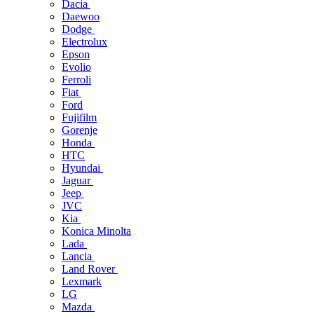
Dacia
Daewoo
Dodge
Electrolux
Epson
Evolio
Ferroli
Fiat
Ford
Fujifilm
Gorenje
Honda
HTC
Hyundai
Jaguar
Jeep
JVC
Kia
Konica Minolta
Lada
Lancia
Land Rover
Lexmark
LG
Mazda