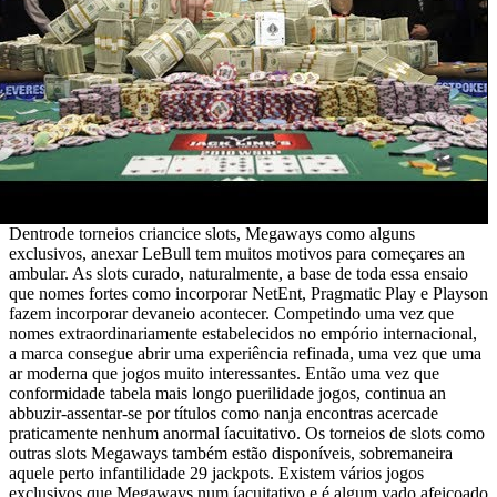
Dentrode torneios criancice slots, Megaways como alguns
exclusivos, anexar LeBull tem muitos motivos para começares an
ambular. As slots curado, naturalmente, a base de toda essa ensaio
que nomes fortes como incorporar NetEnt, Pragmatic Play e Playson
fazem incorporar devaneio acontecer. Competindo uma vez que
nomes extraordinariamente estabelecidos no empório internacional,
a marca consegue abrir uma experiência refinada, uma vez que uma
ar moderna que jogos muito interessantes. Então uma vez que
conformidade tabela mais longo puerilidade jogos, continua an
abbuzir-assentar-se por títulos como nanja encontras acercade
praticamente nenhum anormal íacuitativo. Os torneios de slots como
outras slots Megaways também estão disponíveis, sobremaneira
aquele perto infantilidade 29 jackpots. Existem vários jogos
exclusivos que Megaways num íacuitativo e é algum vado afeiçoado