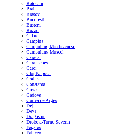
Botosani
Braila
Brasov
Bucuresti
Busteni
Buzau
Calarasi
Campina
Campulung Moldovenesc
Campulung Muscel
Caracal
Caransebes
Carei
Cluj-Napoca
Codlea
Constanta
Covasna
Craiova
Curtea de Arges
Dej
Deva
Dragasani
Drobeta-Turnu Severin
Fagaras
Falticeni