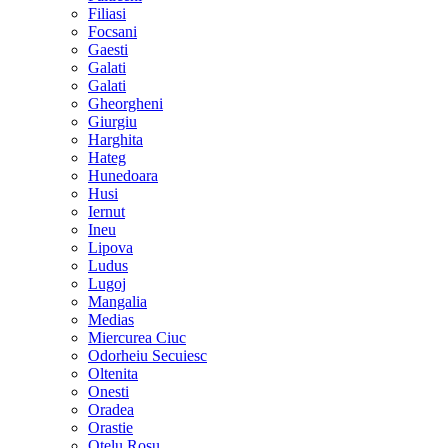
Filiasi
Focsani
Gaesti
Galati
Galati
Gheorgheni
Giurgiu
Harghita
Hateg
Hunedoara
Husi
Iernut
Ineu
Lipova
Ludus
Lugoj
Mangalia
Medias
Miercurea Ciuc
Odorheiu Secuiesc
Oltenita
Onesti
Oradea
Orastie
Otelu Rosu