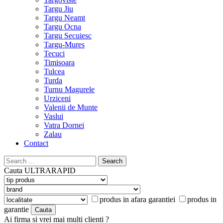
Targu Jiu
Targu Neamt
Targu Ocna
Targu Secuiesc
Targu-Mures
Tecuci
Timisoara
Tulcea
Turda
Turnu Magurele
Urziceni
Valenii de Munte
Vaslui
Vatra Dornei
Zalau
Contact
Search
for:
Cauta
ULTRARAPID
produs in afara garantiei
produs in
garantie
Ai firma si vrei mai multi clienti ?