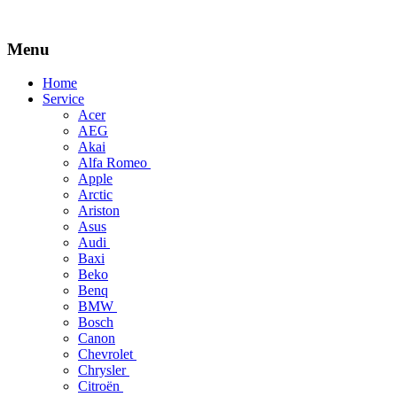
Menu
Skip
Home
to
Service
content
Acer
AEG
Akai
Alfa Romeo
Apple
Arctic
Ariston
Asus
Audi
Baxi
Beko
Benq
BMW
Bosch
Canon
Chevrolet
Chrysler
Citroën