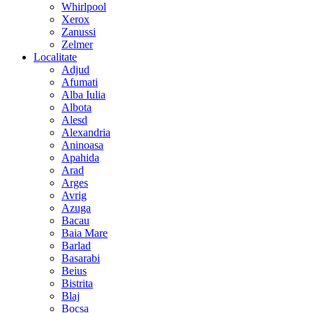
Whirlpool
Xerox
Zanussi
Zelmer
Localitate
Adjud
Afumati
Alba Iulia
Albota
Alesd
Alexandria
Aninoasa
Apahida
Arad
Arges
Avrig
Azuga
Bacau
Baia Mare
Barlad
Basarabi
Beius
Bistrita
Blaj
Bocsa