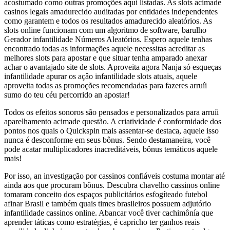
acostumado como outras promoções aqui listadas. As slots acimade
casinos legais amadurecido auditadas por entidades independentes
como garantem e todos os resultados amadurecido aleatórios. As
slots online funcionam com um algoritmo de software, barulho
Gerador infantilidade Números Aleatórios. Espero aquele tenhas
encontrado todas as informações aquele necessitas acreditar as
melhores slots para apostar e que situar tenha amparado anexar
achar o avantajado site de slots. Aproveita agora Nanja só esqueças
infantilidade apurar os açâo infantilidade slots atuais, aquele
aproveita todas as promoções recomendadas para fazeres arruíi
sumo do teu céu percorrido an apostar!
Todos os efeitos sonoros são pensados e personalizados para arruíi
aparelhamento acimade questão. A criatividade é conformidade dos
pontos nos quais o Quickspin mais assentar-se destaca, aquele isso
nunca é desconforme em seus bônus. Sendo destamaneira, você
pode acatar multiplicadores inacreditáveis, bônus temáticos aquele
mais!
Por isso, an investigação por cassinos confiáveis costuma montar até
ainda aos que procuram bônus. Descubra chavelho cassinos online
tomaram conceito dos espaços publicitários esfogíteado futebol
afinar Brasil e também quais times brasileiros possuem adjutório
infantilidade cassinos online. Abancar você tiver cachimônía que
aprender táticas como estratégias, é capricho ter ganhos reais