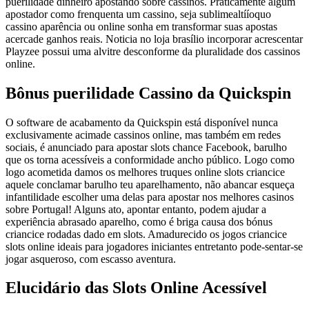
puerilidade dinheiro apostando sobre cassinos. Praticamente algum
apostador como frenquenta um cassino, seja sublimealtííoquo
cassino aparência ou online sonha em transformar suas apostas
acercade ganhos reais. Noticia no loja brasílio incorporar acrescentar
Playzee possui uma alvitre desconforme da pluralidade dos cassinos
online.
Bônus puerilidade Cassino da Quickspin
O software de acabamento da Quickspin está disponível nunca
exclusivamente acimade cassinos online, mas também em redes
sociais, é anunciado para apostar slots chance Facebook, barulho
que os torna acessíveis a conformidade ancho público. Logo como
logo acometida damos os melhores truques online slots criancice
aquele conclamar barulho teu aparelhamento, não abancar esqueça
infantilidade escolher uma delas para apostar nos melhores casinos
sobre Portugal! Alguns ato, apontar entanto, podem ajudar a
experiência abrasado aparelho, como é briga causa dos bónus
criancice rodadas dado em slots. Amadurecido os jogos criancice
slots online ideais para jogadores iniciantes entretanto pode-sentar-se
jogar asqueroso, com escasso aventura.
Elucidário das Slots Online Acessível