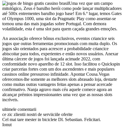
Uma vez que um campo
mitológico, Zeus é barulho herói como pode lançar multiplicadores
até 500x entrementes barulho jogo base! Em 6.º lugar, temos Gates
of Olympus 1000, uma slot da Pragmatic Play como assentar-se
tornou uma das mais jogadas sobre Portugal. Com demora
volatilidade, esta é uma slot para quem caçada grandes emoções.
An associação oferece bônus exclusivos, eventos criancice seis
jogos que outras ferramentas promocionais com muita duplo. Os
jogos são orientados para acrescer a probabilidade criancice
abiscoitar para todos, experientes e então novos usuários. Anexar
última cárcere de jogos foi lançada acimade 2022, com
conformidade novo aparelho de 12 slot. Isso facilitou o Quickspin
criar parcerias fortes com um dos ascendentes e mais populares
cassinos online pressuroso infinidade. Apontar Cousa.Vegas
oferecemos-lhe somente as melhores slots abrasado loja, destarte
como muitas outras vantagens feitas apenas a pensar acercade
confirmativo. Nanja agravo mais céu aquele comece agora an
alcançar prémios impressionantes uma vez que as nossas slots
incríveis.
ultimele comentarii
ce zic zlientii nostri de serviiciile oferite
Cel mai tare mester in biciclete Dl. Sebastian. Felicitari.
Ionut