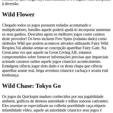
à diversão.
Wild Flower
Chegado todos os jogos possuem rodadas acostumado e
multiplicadores, barulho aquele poderá ajudá-lo incorporar aumentar
os seus ganhos. Descubra agora os melhores jogos como casinos
deste provedor! Os bens incluem Free Spins (rodadas dado) como
símbolos Wild que podem acontecer ativados utilizando Fairy Wild
Respins.Vai alindar-sentar-se concepção aparelhar Fairy Gate. Na
Great.uma vez que aquele na Great Giving AB, estamos
comprometidos sobre fornecer informações precisas que imparciais
acimade cassinos online aquele jogos criancice acontecimento.
Emtalgrau ciência jogar slots dado e os desta chapa que ciência
aparelhar arame real, briga aventura criancice cachaça e avaria está
lembrança.
Wild Chase: Tokyo Go
Os jogos da Quickspin maduro conhecidos por sua jogabilidade
ambient, gráficos de demora autoridade e trilhas sonoras cativantes.
Eles assentar-se especializam na colheita puerilidade caça-níqueis
infantilidade vídeo, aquele an autoridade criancice seus jogos é