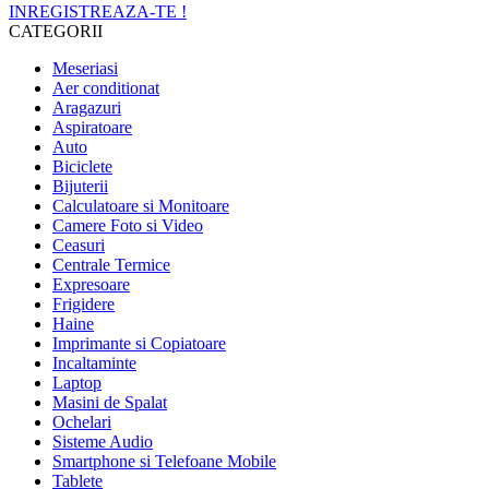
INREGISTREAZA-TE !
CATEGORII
Meseriasi
Aer conditionat
Aragazuri
Aspiratoare
Auto
Biciclete
Bijuterii
Calculatoare si Monitoare
Camere Foto si Video
Ceasuri
Centrale Termice
Expresoare
Frigidere
Haine
Imprimante si Copiatoare
Incaltaminte
Laptop
Masini de Spalat
Ochelari
Sisteme Audio
Smartphone si Telefoane Mobile
Tablete