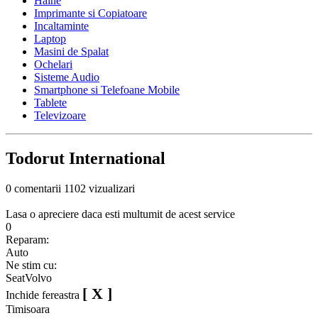
Haine
Imprimante si Copiatoare
Incaltaminte
Laptop
Masini de Spalat
Ochelari
Sisteme Audio
Smartphone si Telefoane Mobile
Tablete
Televizoare
Todorut International
0 comentarii
1102 vizualizari
Lasa o apreciere daca esti multumit de acest service
0
Reparam:
Auto
Ne stim cu:
Seat
Volvo
[ X ]
Inchide fereastra
Timisoara