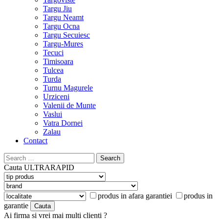
Targu Jiu
Targu Neamt
Targu Ocna
Targu Secuiesc
Targu-Mures
Tecuci
Timisoara
Tulcea
Turda
Turnu Magurele
Urziceni
Valenii de Munte
Vaslui
Vatra Dornei
Zalau
Contact
Search
for:
Cauta
ULTRARAPID
produs in afara garantiei
produs in
garantie
Ai firma si vrei mai multi clienti ?