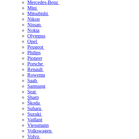
Mercedes-Benz
Mini
Mitsubishi
Nikon
Nissan
Nokia
Olympus
Opel
Peugeot
Philips
Pioneer
Porsche
Renault
Rowenta
Saab
Samsung
Seat
Sharp
Škoda
Subaru
Suzuki
Vaillant
Viessmann
Volkswagen
Volvo