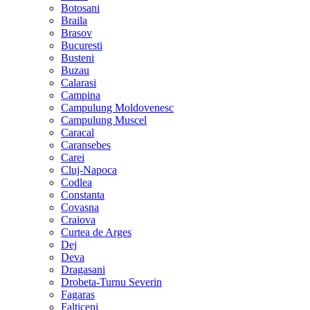
Botosani
Braila
Brasov
Bucuresti
Busteni
Buzau
Calarasi
Campina
Campulung Moldovenesc
Campulung Muscel
Caracal
Caransebes
Carei
Cluj-Napoca
Codlea
Constanta
Covasna
Craiova
Curtea de Arges
Dej
Deva
Dragasani
Drobeta-Turnu Severin
Fagaras
Falticeni