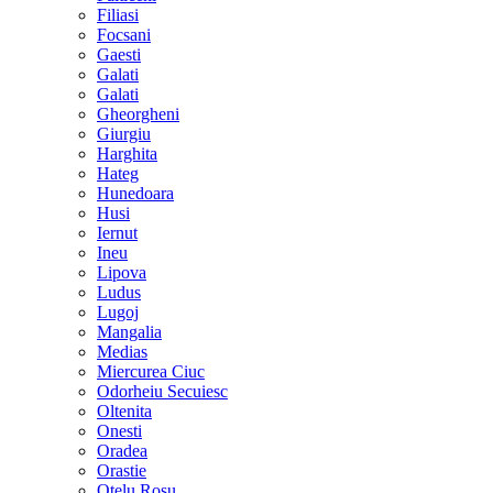
Filiasi
Focsani
Gaesti
Galati
Galati
Gheorgheni
Giurgiu
Harghita
Hateg
Hunedoara
Husi
Iernut
Ineu
Lipova
Ludus
Lugoj
Mangalia
Medias
Miercurea Ciuc
Odorheiu Secuiesc
Oltenita
Onesti
Oradea
Orastie
Otelu Rosu