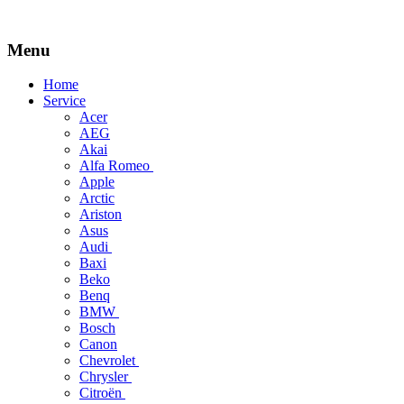
Menu
Skip
Home
to
Service
content
Acer
AEG
Akai
Alfa Romeo
Apple
Arctic
Ariston
Asus
Audi
Baxi
Beko
Benq
BMW
Bosch
Canon
Chevrolet
Chrysler
Citroën