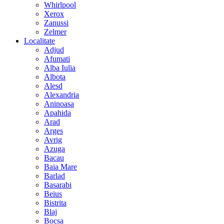
Whirlpool
Xerox
Zanussi
Zelmer
Localitate
Adjud
Afumati
Alba Iulia
Albota
Alesd
Alexandria
Aninoasa
Apahida
Arad
Arges
Avrig
Azuga
Bacau
Baia Mare
Barlad
Basarabi
Beius
Bistrita
Blaj
Bocsa