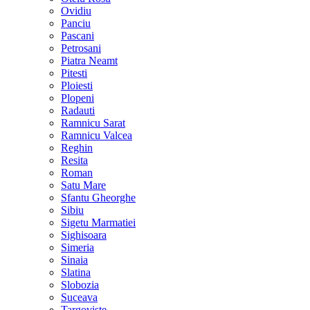
Ovidiu
Panciu
Pascani
Petrosani
Piatra Neamt
Pitesti
Ploiesti
Plopeni
Radauti
Ramnicu Sarat
Ramnicu Valcea
Reghin
Resita
Roman
Satu Mare
Sfantu Gheorghe
Sibiu
Sigetu Marmatiei
Sighisoara
Simeria
Sinaia
Slatina
Slobozia
Suceava
Targoviste