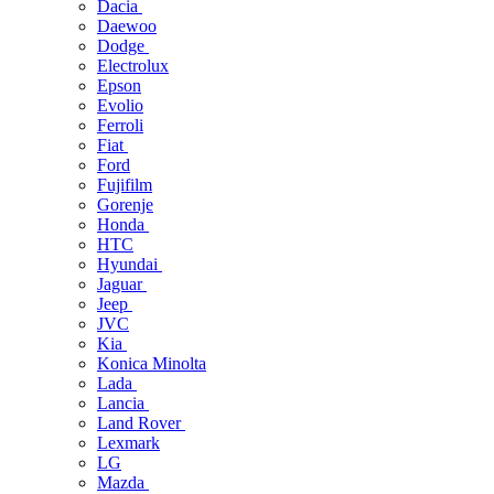
Dacia
Daewoo
Dodge
Electrolux
Epson
Evolio
Ferroli
Fiat
Ford
Fujifilm
Gorenje
Honda
HTC
Hyundai
Jaguar
Jeep
JVC
Kia
Konica Minolta
Lada
Lancia
Land Rover
Lexmark
LG
Mazda