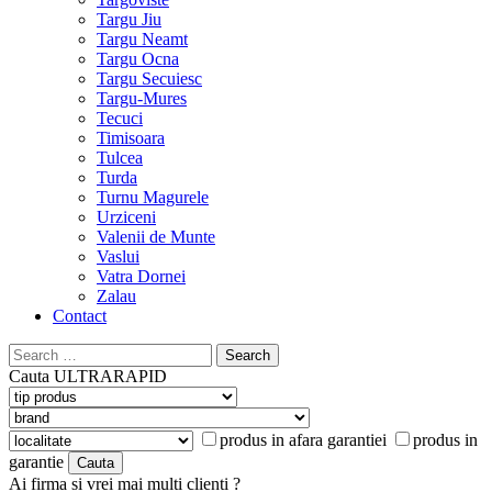
Targu Jiu
Targu Neamt
Targu Ocna
Targu Secuiesc
Targu-Mures
Tecuci
Timisoara
Tulcea
Turda
Turnu Magurele
Urziceni
Valenii de Munte
Vaslui
Vatra Dornei
Zalau
Contact
Search
for:
Cauta
ULTRARAPID
produs in afara garantiei
produs in
garantie
Ai firma si vrei mai multi clienti ?