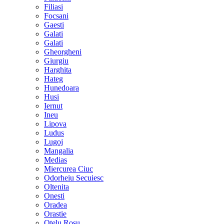
Filiasi
Focsani
Gaesti
Galati
Galati
Gheorgheni
Giurgiu
Harghita
Hateg
Hunedoara
Husi
Iernut
Ineu
Lipova
Ludus
Lugoj
Mangalia
Medias
Miercurea Ciuc
Odorheiu Secuiesc
Oltenita
Onesti
Oradea
Orastie
Otelu Rosu