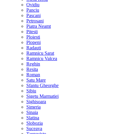
Ovidiu
Panciu
Pascani
Petrosani
Piatra Neamt
Pitesti
Ploiesti
Plopeni
Radauti
Ramnicu Sarat
Ramnicu Valcea
Reghin
Resita
Roman
Satu Mare
Sfantu Gheorghe
Sibiu
Sigetu Marmatiei
Sighisoara
Simeria
Sinaia
Slatina
Slobozia
Suceava
Targoviste