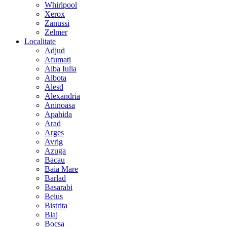
Whirlpool
Xerox
Zanussi
Zelmer
Localitate
Adjud
Afumati
Alba Iulia
Albota
Alesd
Alexandria
Aninoasa
Apahida
Arad
Arges
Avrig
Azuga
Bacau
Baia Mare
Barlad
Basarabi
Beius
Bistrita
Blaj
Bocsa