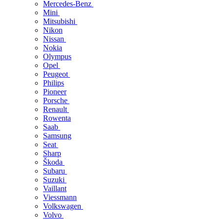
Mercedes-Benz
Mini
Mitsubishi
Nikon
Nissan
Nokia
Olympus
Opel
Peugeot
Philips
Pioneer
Porsche
Renault
Rowenta
Saab
Samsung
Seat
Sharp
Škoda
Subaru
Suzuki
Vaillant
Viessmann
Volkswagen
Volvo