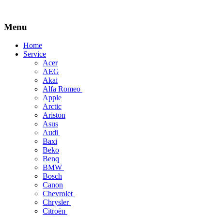
Menu
Skip
Home
to
Service
content
Acer
AEG
Akai
Alfa Romeo
Apple
Arctic
Ariston
Asus
Audi
Baxi
Beko
Benq
BMW
Bosch
Canon
Chevrolet
Chrysler
Citroën