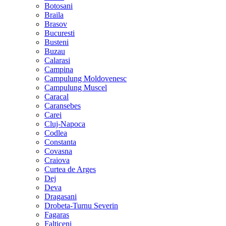
Botosani
Braila
Brasov
Bucuresti
Busteni
Buzau
Calarasi
Campina
Campulung Moldovenesc
Campulung Muscel
Caracal
Caransebes
Carei
Cluj-Napoca
Codlea
Constanta
Covasna
Craiova
Curtea de Arges
Dej
Deva
Dragasani
Drobeta-Turnu Severin
Fagaras
Falticeni