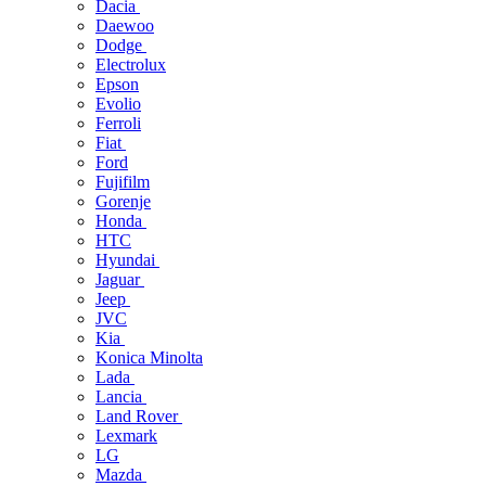
Dacia
Daewoo
Dodge
Electrolux
Epson
Evolio
Ferroli
Fiat
Ford
Fujifilm
Gorenje
Honda
HTC
Hyundai
Jaguar
Jeep
JVC
Kia
Konica Minolta
Lada
Lancia
Land Rover
Lexmark
LG
Mazda