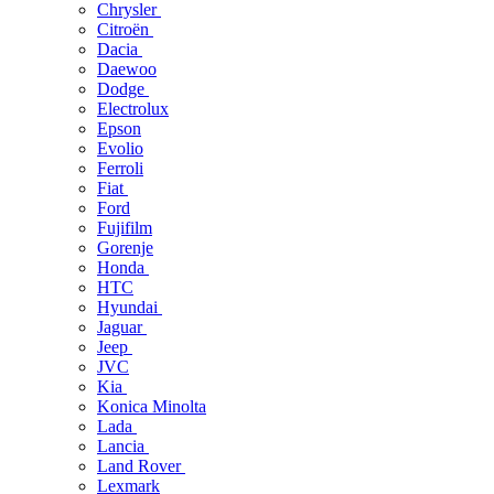
Chrysler
Citroën
Dacia
Daewoo
Dodge
Electrolux
Epson
Evolio
Ferroli
Fiat
Ford
Fujifilm
Gorenje
Honda
HTC
Hyundai
Jaguar
Jeep
JVC
Kia
Konica Minolta
Lada
Lancia
Land Rover
Lexmark