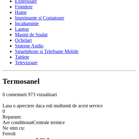
Expresoare
Frigidere
Haine
Imprimante si Copiatoare
Incaltaminte
Laptop
Masini de Spalat
Ochelari
Sisteme Audio
Smartphone si Telefoane Mobile
Tablete
Televizoare
Termosanel
0 comentarii
973 vizualizari
Lasa o apreciere daca esti multumit de acest service
0
Reparam:
Aer conditionat
Centrale termice
Ne stim cu:
Ferroli