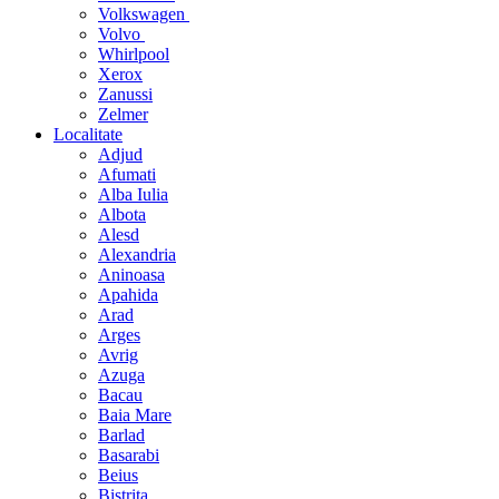
Volkswagen
Volvo
Whirlpool
Xerox
Zanussi
Zelmer
Localitate
Adjud
Afumati
Alba Iulia
Albota
Alesd
Alexandria
Aninoasa
Apahida
Arad
Arges
Avrig
Azuga
Bacau
Baia Mare
Barlad
Basarabi
Beius
Bistrita