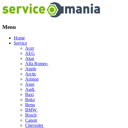
Menu
Skip
Home
to
Service
content
Acer
AEG
Akai
Alfa Romeo
Apple
Arctic
Ariston
Asus
Audi
Baxi
Beko
Benq
BMW
Bosch
Canon
Chevrolet