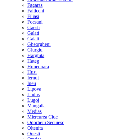
Fagaras
Falticeni
Filiasi
Focsani
Gaesti
Galati
Galati
Gheorgheni
Giurgiu
Harghita
Hateg
Hunedoara
Husi
Iernut
Ineu
Lipova
Ludus
Lugoj
Mangalia
Medias
Miercurea Ciuc
Odorheiu Secuiesc
Oltenita
Onesti