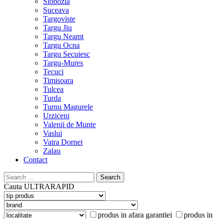
Slobozia
Suceava
Targoviste
Targu Jiu
Targu Neamt
Targu Ocna
Targu Secuiesc
Targu-Mures
Tecuci
Timisoara
Tulcea
Turda
Turnu Magurele
Urziceni
Valenii de Munte
Vaslui
Vatra Dornei
Zalau
Contact
Search
for:
Cauta
ULTRARAPID
produs in afara garantiei
produs in