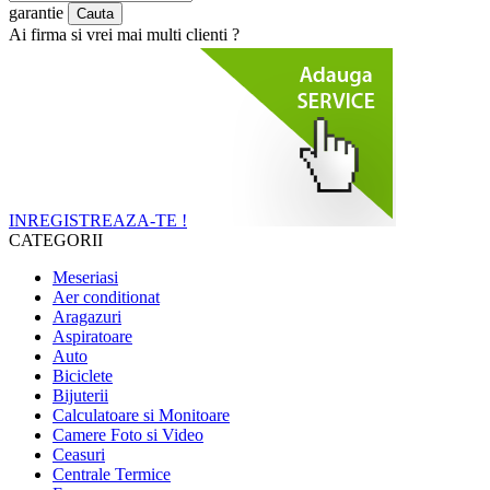
garantie
Ai firma si vrei mai multi clienti ?
INREGISTREAZA-TE !
CATEGORII
Meseriasi
Aer conditionat
Aragazuri
Aspiratoare
Auto
Biciclete
Bijuterii
Calculatoare si Monitoare
Camere Foto si Video
Ceasuri
Centrale Termice