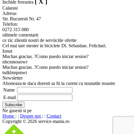
[ X ]
Inchide fereastra
Calarasi
Adresa:
Str. Bucuresti Nr. 47
Telefon:
0272 315 080
ultimele comentarii
ce zic zlientii nostri de serviiciile oferite
Cel mai tare mester in biciclete Dl. Sebastian. Felicitari.
Ionut
Muchas gracias. ?Como puedo iniciar sesion?
nhcmnouowr
Muchas gracias. ?Como puedo iniciar sesion?
tsdkbmpmwt
Newsletter
Aboneaza-te daca doresti sa fii la curent cu noutatile noastre
Name
E-mail
Ne gasesti si pe
Home
: :
Despre noi
: :
Contact
Copyright © 2026 service-mania.ro