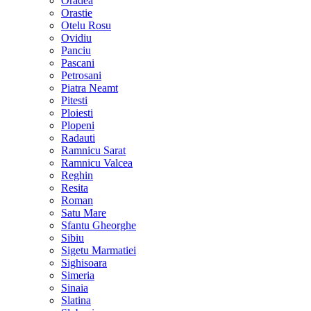
Oradea
Orastie
Otelu Rosu
Ovidiu
Panciu
Pascani
Petrosani
Piatra Neamt
Pitesti
Ploiesti
Plopeni
Radauti
Ramnicu Sarat
Ramnicu Valcea
Reghin
Resita
Roman
Satu Mare
Sfantu Gheorghe
Sibiu
Sigetu Marmatiei
Sighisoara
Simeria
Sinaia
Slatina