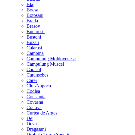
Blaj
Bocsa
Botosani
Braila
Brasov
Bucuresti
Busteni
Buzau
Calarasi
Campina
Campulung Moldovenesc
Campulung Muscel
Caracal
Caransebes
Carei
Cluj-Napoca
Codlea
Constanta
Covasna
Craiova
Curtea de Arges
Dej
Deva
Dragasani
Drobeta-Turnu Severin