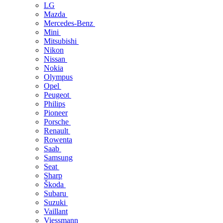
LG
Mazda
Mercedes-Benz
Mini
Mitsubishi
Nikon
Nissan
Nokia
Olympus
Opel
Peugeot
Philips
Pioneer
Porsche
Renault
Rowenta
Saab
Samsung
Seat
Sharp
Škoda
Subaru
Suzuki
Vaillant
Viessmann