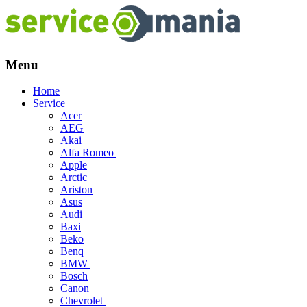
Menu
Skip
Home
to
Service
content
Acer
AEG
Akai
Alfa Romeo
Apple
Arctic
Ariston
Asus
Audi
Baxi
Beko
Benq
BMW
Bosch
Canon
Chevrolet