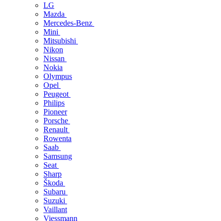
LG
Mazda
Mercedes-Benz
Mini
Mitsubishi
Nikon
Nissan
Nokia
Olympus
Opel
Peugeot
Philips
Pioneer
Porsche
Renault
Rowenta
Saab
Samsung
Seat
Sharp
Škoda
Subaru
Suzuki
Vaillant
Viessmann