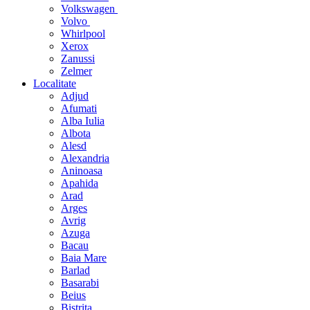
Volkswagen
Volvo
Whirlpool
Xerox
Zanussi
Zelmer
Localitate
Adjud
Afumati
Alba Iulia
Albota
Alesd
Alexandria
Aninoasa
Apahida
Arad
Arges
Avrig
Azuga
Bacau
Baia Mare
Barlad
Basarabi
Beius
Bistrita