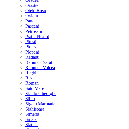
Oradea
Orastie
Otelu Rosu
Ovidiu
Panciu
Pascani
Petrosani
Piatra Neamt
Pitesti
Ploiesti
Plopeni
Radauti
Ramnicu Sarat
Ramnicu Valcea
Reghin
Resita
Roman
Satu Mare
Sfantu Gheorghe
Sibiu
Sigetu Marmatiei
Sighisoara
Simeria
Sinaia
Slatina