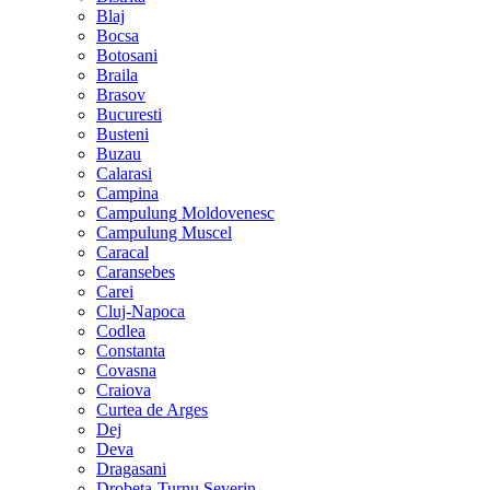
Blaj
Bocsa
Botosani
Braila
Brasov
Bucuresti
Busteni
Buzau
Calarasi
Campina
Campulung Moldovenesc
Campulung Muscel
Caracal
Caransebes
Carei
Cluj-Napoca
Codlea
Constanta
Covasna
Craiova
Curtea de Arges
Dej
Deva
Dragasani
Drobeta-Turnu Severin