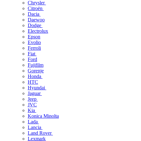
Chrysler
Citroën
Dacia
Daewoo
Dodge
Electrolux
Epson
Evolio
Ferroli
Fiat
Ford
Fujifilm
Gorenje
Honda
HTC
Hyundai
Jaguar
Jeep
JVC
Kia
Konica Minolta
Lada
Lancia
Land Rover
Lexmark