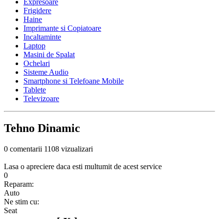
Expresoare
Frigidere
Haine
Imprimante si Copiatoare
Incaltaminte
Laptop
Masini de Spalat
Ochelari
Sisteme Audio
Smartphone si Telefoane Mobile
Tablete
Televizoare
Tehno Dinamic
0 comentarii
1108 vizualizari
Lasa o apreciere daca esti multumit de acest service
0
Reparam:
Auto
Ne stim cu:
Seat