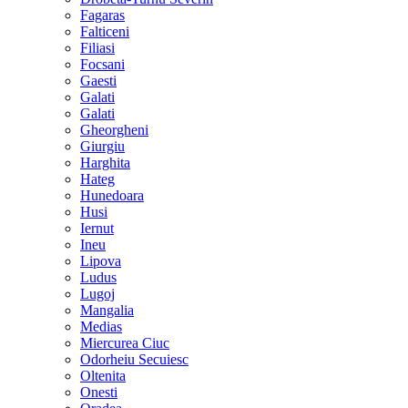
Fagaras
Falticeni
Filiasi
Focsani
Gaesti
Galati
Galati
Gheorgheni
Giurgiu
Harghita
Hateg
Hunedoara
Husi
Iernut
Ineu
Lipova
Ludus
Lugoj
Mangalia
Medias
Miercurea Ciuc
Odorheiu Secuiesc
Oltenita
Onesti