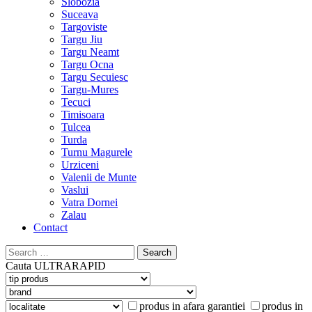
Slobozia
Suceava
Targoviste
Targu Jiu
Targu Neamt
Targu Ocna
Targu Secuiesc
Targu-Mures
Tecuci
Timisoara
Tulcea
Turda
Turnu Magurele
Urziceni
Valenii de Munte
Vaslui
Vatra Dornei
Zalau
Contact
Search
for:
Cauta
ULTRARAPID
produs in afara garantiei
produs in