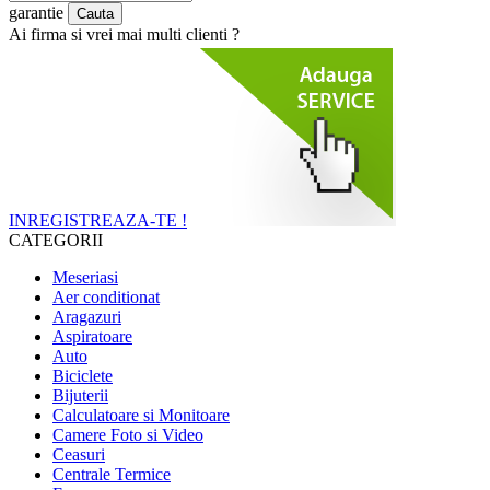
garantie
Ai firma si vrei mai multi clienti ?
INREGISTREAZA-TE !
CATEGORII
Meseriasi
Aer conditionat
Aragazuri
Aspiratoare
Auto
Biciclete
Bijuterii
Calculatoare si Monitoare
Camere Foto si Video
Ceasuri
Centrale Termice