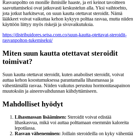
Rasvanpoltto on monille ihmisille haaste, ja eri keinot tavoitteen
saavuttamiseksi ovat jatkuvasti keskustelun alla. Yksi vaihtoehto,
jota jotkut harkitsevat, on suun kautta otettavat steroidit. Nämä
lääkkeet voivat vaikuttaa kehon kykyyn polttaa rasvaa, mutta niiden
käyttöön liittyy myös riskejä ja sivuvaikutuksia.
https://distribuidores.seisa.com.co/suun-kautta-otettavat-steroidit-
rasvanpolton-tukemiseksi/
Miten suun kautta otettavat steroidit
toimivat?
Suun kautta otettavat steroidit, kuten anaboliset steroidit, voivat
auttaa kehon koostumuksessa parantamalla lihasmassaa ja
vähentämällä rasvaa. Niiden vaikutus perustuu hormonitasapainon
muutoksiin ja aineenvaihdunnan kiihdyttämiseen.
Mahdolliset hyödyt
Lihasmassan lisääminen:
Steroidit voivat edistää
lihaskasvua, mikä voi auttaa polttamaan enemmän kaloreita
lepotilassa.
Rasvan väheneminen:
Joillain steroideilla on kyky vähentää