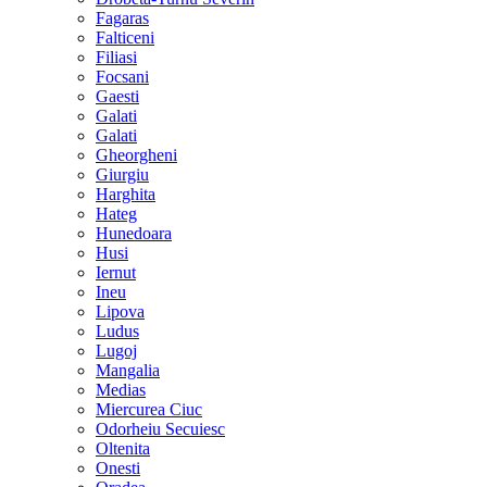
Fagaras
Falticeni
Filiasi
Focsani
Gaesti
Galati
Galati
Gheorgheni
Giurgiu
Harghita
Hateg
Hunedoara
Husi
Iernut
Ineu
Lipova
Ludus
Lugoj
Mangalia
Medias
Miercurea Ciuc
Odorheiu Secuiesc
Oltenita
Onesti