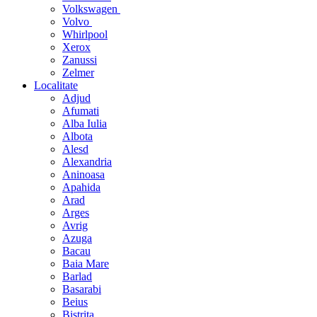
Volkswagen
Volvo
Whirlpool
Xerox
Zanussi
Zelmer
Localitate
Adjud
Afumati
Alba Iulia
Albota
Alesd
Alexandria
Aninoasa
Apahida
Arad
Arges
Avrig
Azuga
Bacau
Baia Mare
Barlad
Basarabi
Beius
Bistrita