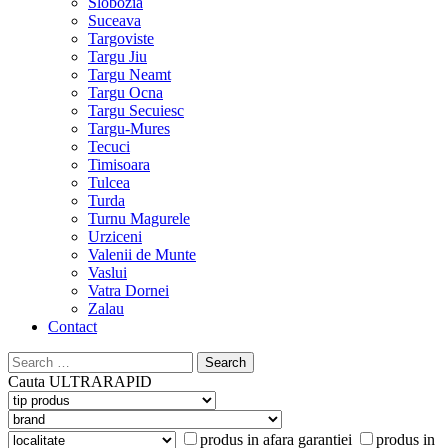
Slobozia
Suceava
Targoviste
Targu Jiu
Targu Neamt
Targu Ocna
Targu Secuiesc
Targu-Mures
Tecuci
Timisoara
Tulcea
Turda
Turnu Magurele
Urziceni
Valenii de Munte
Vaslui
Vatra Dornei
Zalau
Contact
Search
for:
Cauta
ULTRARAPID
produs in afara garantiei
produs in