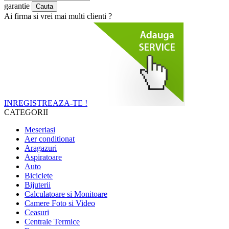
garantie
Ai firma si vrei mai multi clienti ?
INREGISTREAZA-TE !
CATEGORII
Meseriasi
Aer conditionat
Aragazuri
Aspiratoare
Auto
Biciclete
Bijuterii
Calculatoare si Monitoare
Camere Foto si Video
Ceasuri
Centrale Termice