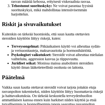
rasvan määrää kehossa, erityisesti viskeraalista rasvaa.
Tehostunut suorituskyky:
Ne voivat parantaa fyysistä
suorituskykyä, mikä mahdollistaa intensiivisemmän
harjoittelun.
Riskit ja sivuvaikutukset
Kuitenkin on tärkeää huomioida, että suun kautta otettavien
steroidien käyttöön liittyy riskejä, kuten:
Terveysongelmat:
Pitkäaikainen käyttö voi aiheuttaa sydän-
ja verisuonitauteja, maksavaurioita ja hormonihäiriöitä.
Psykologiset vaikutukset:
Steroidit voivat aiheuttaa mielialan
vaihteluita, aggression kasvua ja riippuvuutta.
Juridiset seikat:
Monissa maissa anabolisten steroidien
käyttö ilman lääketieteellistä osoitusta on laitonta.
Päätelmä
Vaikka suun kautta otettavat steroidit voivat tarjota joitakin etuja
rasvanpolton tukemiseksi, niiden käyttöön liittyy huomattavia riskejä
ja haittavaikutuksia. On tärkeää keskustella terveydenhuollon
ammattilaisen kanssa ennen kuin harkitset niiden käyttöä ja etsiä
turvallisempia ja luonnollisempia tapoja saavuttaa rasvanpolton