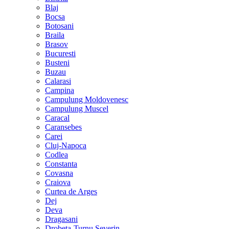
Blaj
Bocsa
Botosani
Braila
Brasov
Bucuresti
Busteni
Buzau
Calarasi
Campina
Campulung Moldovenesc
Campulung Muscel
Caracal
Caransebes
Carei
Cluj-Napoca
Codlea
Constanta
Covasna
Craiova
Curtea de Arges
Dej
Deva
Dragasani
Drobeta-Turnu Severin