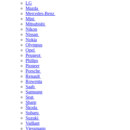
LG
Mazda
Mercedes-Benz
Mini
Mitsubishi
Nikon
Nissan
Nokia
Olympus
Opel
Peugeot
Philips
Pioneer
Porsche
Renault
Rowenta
Saab
Samsung
Seat
Sharp
Škoda
Subaru
Suzuki
Vaillant
Viessmann