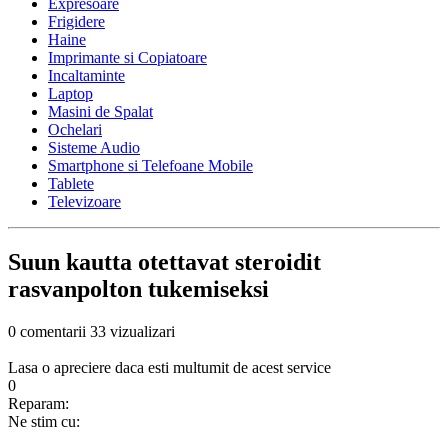
Expresoare
Frigidere
Haine
Imprimante si Copiatoare
Incaltaminte
Laptop
Masini de Spalat
Ochelari
Sisteme Audio
Smartphone si Telefoane Mobile
Tablete
Televizoare
Suun kautta otettavat steroidit
rasvanpolton tukemiseksi
0 comentarii
33 vizualizari
Lasa o apreciere daca esti multumit de acest service
0
Reparam:
Ne stim cu: