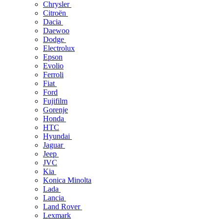
Chrysler
Citroën
Dacia
Daewoo
Dodge
Electrolux
Epson
Evolio
Ferroli
Fiat
Ford
Fujifilm
Gorenje
Honda
HTC
Hyundai
Jaguar
Jeep
JVC
Kia
Konica Minolta
Lada
Lancia
Land Rover
Lexmark