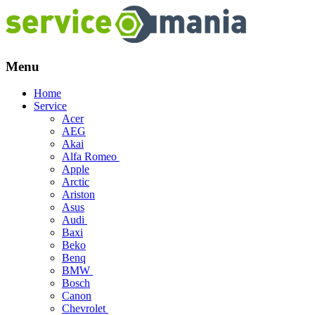
Menu
Skip
Home
to
Service
content
Acer
AEG
Akai
Alfa Romeo
Apple
Arctic
Ariston
Asus
Audi
Baxi
Beko
Benq
BMW
Bosch
Canon
Chevrolet