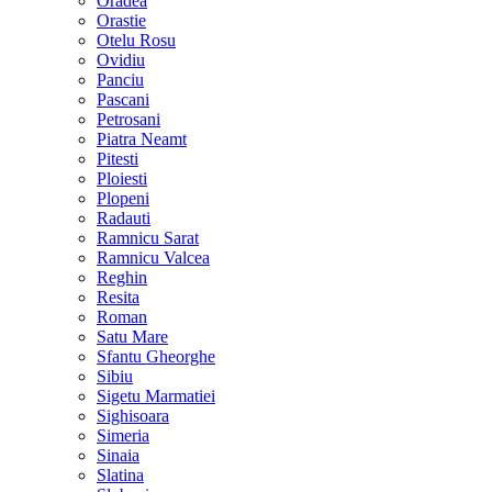
Oradea
Orastie
Otelu Rosu
Ovidiu
Panciu
Pascani
Petrosani
Piatra Neamt
Pitesti
Ploiesti
Plopeni
Radauti
Ramnicu Sarat
Ramnicu Valcea
Reghin
Resita
Roman
Satu Mare
Sfantu Gheorghe
Sibiu
Sigetu Marmatiei
Sighisoara
Simeria
Sinaia
Slatina