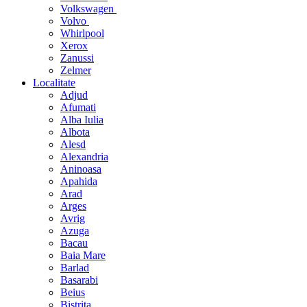
Volkswagen
Volvo
Whirlpool
Xerox
Zanussi
Zelmer
Localitate
Adjud
Afumati
Alba Iulia
Albota
Alesd
Alexandria
Aninoasa
Apahida
Arad
Arges
Avrig
Azuga
Bacau
Baia Mare
Barlad
Basarabi
Beius
Bistrita