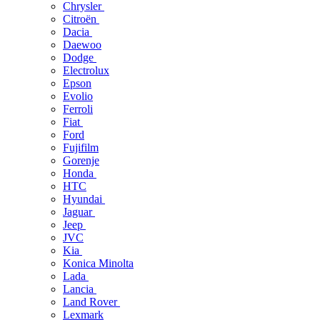
Chrysler
Citroën
Dacia
Daewoo
Dodge
Electrolux
Epson
Evolio
Ferroli
Fiat
Ford
Fujifilm
Gorenje
Honda
HTC
Hyundai
Jaguar
Jeep
JVC
Kia
Konica Minolta
Lada
Lancia
Land Rover
Lexmark