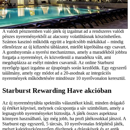
A valódi pénznemben való játék új izgalmat ad a rendszeres valódi
pénzes nyereményekből az alacsony volatilitásnak köszönhetően.
Számos kaszinó működik együtt a legolcsóbb márkákkal – mindig
ellenőrizze az új kifizetési táblázatot, mielőtt kipróbálna egy csavart.
A gombnyomás a nyerési mechanizmus, amely a maradékból jobbra
forgatja a nyereményt, és közvetlenül a maradékra vált, ami
megduplázza az esélyt minden csavarnál. Az online Starburst
nyerőgép igazi izgalma az újrapörgés során kezdődik. Egy egyszerű
találmány, amely egy módot ad a 20-asodnak az integrációs
nyeremények működtetésére mindössze 10 nyerővonalon keresztül.
Starburst Rewarding Have akcióban
Az új nyereménytábla spektrális választékot kínál, minden drágakő
új értéket képvisel, melynek csúcspontja a sáv szimbólum, amely a
legnagyobb nyereményeket biztosítja. A játék összes aspektusa
könnyen használható, így még jobb, ha profi játékosokkal játszol. A
Starburst egy egyszerű, 5 tárcsás, 10 nyerővonalas felépítésű játék,
melyet kaleidoszkópszerűen díszítenek a drágakövek és az antik