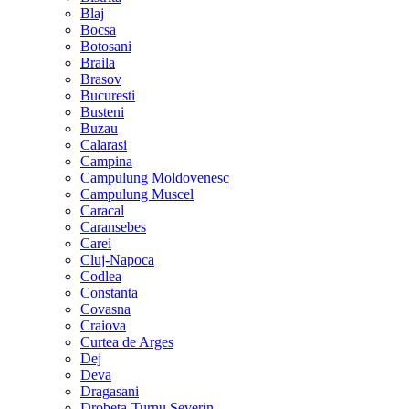
Blaj
Bocsa
Botosani
Braila
Brasov
Bucuresti
Busteni
Buzau
Calarasi
Campina
Campulung Moldovenesc
Campulung Muscel
Caracal
Caransebes
Carei
Cluj-Napoca
Codlea
Constanta
Covasna
Craiova
Curtea de Arges
Dej
Deva
Dragasani
Drobeta-Turnu Severin