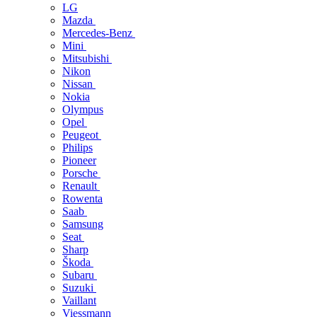
LG
Mazda
Mercedes-Benz
Mini
Mitsubishi
Nikon
Nissan
Nokia
Olympus
Opel
Peugeot
Philips
Pioneer
Porsche
Renault
Rowenta
Saab
Samsung
Seat
Sharp
Škoda
Subaru
Suzuki
Vaillant
Viessmann