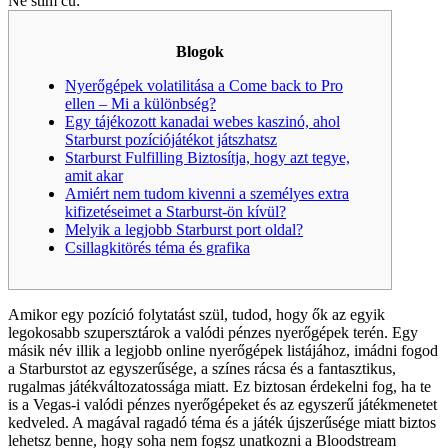
Ne stim cu:
Blogok
Nyerőgépek volatilitása a Come back to Pro
ellen – Mi a különbség?
Egy tájékozott kanadai webes kaszinó, ahol
Starburst pozíciójátékot játszhatsz
Starburst Fulfilling Biztosítja, hogy azt tegye,
amit akar
Amiért nem tudom kivenni a személyes extra
kifizetéseimet a Starburst-ön kívül?
Melyik a legjobb Starburst port oldal?
Csillagkitörés téma és grafika
Amikor egy pozíció folytatást szül, tudod, hogy ők az egyik
legokosabb szupersztárok a valódi pénzes nyerőgépek terén. Egy
másik név illik a legjobb online nyerőgépek listájához, imádni fogod
a Starburstot az egyszerűsége, a színes rácsa és a fantasztikus,
rugalmas játékváltozatossága miatt. Ez biztosan érdekelni fog, ha te
is a Vegas-i valódi pénzes nyerőgépeket és az egyszerű játékmenetet
kedveled.
A magával ragadó téma és a játék újszerűsége miatt biztos
lehetsz benne, hogy soha nem fogsz unatkozni a Bloodstream