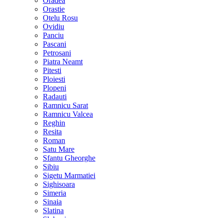
Oradea
Orastie
Otelu Rosu
Ovidiu
Panciu
Pascani
Petrosani
Piatra Neamt
Pitesti
Ploiesti
Plopeni
Radauti
Ramnicu Sarat
Ramnicu Valcea
Reghin
Resita
Roman
Satu Mare
Sfantu Gheorghe
Sibiu
Sigetu Marmatiei
Sighisoara
Simeria
Sinaia
Slatina