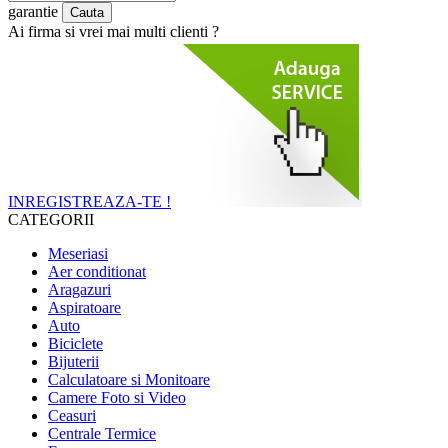
garantie
Ai firma si vrei mai multi clienti ?
INREGISTREAZA-TE !
CATEGORII
Meseriasi
Aer conditionat
Aragazuri
Aspiratoare
Auto
Biciclete
Bijuterii
Calculatoare si Monitoare
Camere Foto si Video
Ceasuri
Centrale Termice