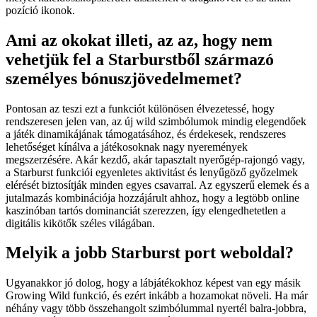
pozíció ikonok.
Ami az okokat illeti, az az, hogy nem
vehetjük fel a Starburstből származó
személyes bónuszjövedelmemet?
Pontosan az teszi ezt a funkciót különösen élvezetessé, hogy
rendszeresen jelen van, az új wild szimbólumok mindig elegendőek
a játék dinamikájának támogatásához, és érdekesek, rendszeres
lehetőséget kínálva a játékosoknak nagy nyeremények
megszerzésére. Akár kezdő, akár tapasztalt nyerőgép-rajongó vagy,
a Starburst funkciói egyenletes aktivitást és lenyűgöző győzelmek
elérését biztosítják minden egyes csavarral. Az egyszerű elemek és a
jutalmazás kombinációja hozzájárult ahhoz, hogy a legtöbb online
kaszinóban tartós dominanciát szerezzen, így elengedhetetlen a
digitális kikötők széles világában.
Melyik a jobb Starburst port weboldal?
Ugyanakkor jó dolog, hogy a lábjátékokhoz képest van egy másik
Growing Wild funkció, és ezért inkább a hozamokat növeli. Ha már
néhány vagy több összehangolt szimbólummal nyertél balra-jobbra,