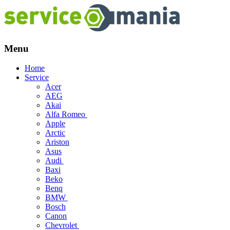
Menu
Skip
Home
to
Service
content
Acer
AEG
Akai
Alfa Romeo
Apple
Arctic
Ariston
Asus
Audi
Baxi
Beko
Benq
BMW
Bosch
Canon
Chevrolet