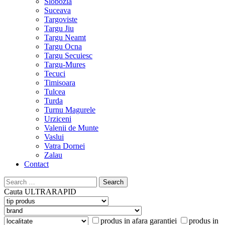
Slobozia
Suceava
Targoviste
Targu Jiu
Targu Neamt
Targu Ocna
Targu Secuiesc
Targu-Mures
Tecuci
Timisoara
Tulcea
Turda
Turnu Magurele
Urziceni
Valenii de Munte
Vaslui
Vatra Dornei
Zalau
Contact
Search
for:
Cauta
ULTRARAPID
produs in afara garantiei
produs in