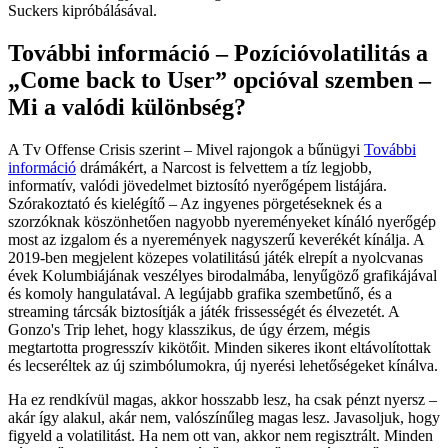
Suckers kipróbálásával.
További információ – Pozícióvolatilitás a
„Come back to User” opcióval szemben –
Mi a valódi különbség?
A Tv Offense Crisis szerint – Mivel rajongok a bűnügyi
További
információ
drámákért, a Narcost is felvettem a tíz legjobb,
informatív, valódi jövedelmet biztosító nyerőgépem listájára.
Szórakoztató és kielégítő – Az ingyenes pörgetéseknek és a
szorzóknak köszönhetően nagyobb nyereményeket kínáló nyerőgép
most az izgalom és a nyeremények nagyszerű keverékét kínálja. A
2019-ben megjelent közepes volatilitású játék elrepít a nyolcvanas
évek Kolumbiájának veszélyes birodalmába, lenyűgöző grafikájával
és komoly hangulatával. A legújabb grafika szembetűnő, és a
streaming tárcsák biztosítják a játék frissességét és élvezetét. A
Gonzo's Trip lehet, hogy klasszikus, de úgy érzem, mégis
megtartotta progresszív kikötőit. Minden sikeres ikont eltávolítottak
és lecseréltek az új szimbólumokra, új nyerési lehetőségeket kínálva.
Ha ez rendkívül magas, akkor hosszabb lesz, ha csak pénzt nyersz –
akár így alakul, akár nem, valószínűleg magas lesz. Javasoljuk, hogy
figyeld a volatilitást. Ha nem ott van, akkor nem regisztrált. Minden