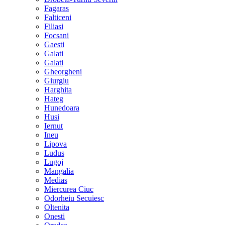
Fagaras
Falticeni
Filiasi
Focsani
Gaesti
Galati
Galati
Gheorgheni
Giurgiu
Harghita
Hateg
Hunedoara
Husi
Iernut
Ineu
Lipova
Ludus
Lugoj
Mangalia
Medias
Miercurea Ciuc
Odorheiu Secuiesc
Oltenita
Onesti