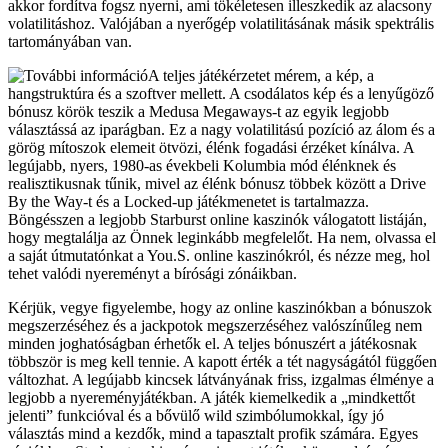
akkor fordítva fogsz nyerni, ami tökéletesen illeszkedik az alacsony
volatilitáshoz. Valójában a nyerőgép volatilitásának másik spektrális
tartományában van.
A teljes játékérzetet mérem, a kép, a
hangstruktúra és a szoftver mellett. A csodálatos kép és a lenyűgöző
bónusz körök teszik a Medusa Megaways-t az egyik legjobb
választássá az iparágban. Ez a nagy volatilitású pozíció az álom és a
görög mítoszok elemeit ötvözi, élénk fogadási érzéket kínálva. A
legújabb, nyers, 1980-as évekbeli Kolumbia mód élénknek és
realisztikusnak tűnik, mivel az élénk bónusz többek között a Drive
By the Way-t és a Locked-up játékmenetet is tartalmazza.
Böngésszen a legjobb Starburst online kaszinók válogatott listáján,
hogy megtalálja az Önnek leginkább megfelelőt. Ha nem, olvassa el
a saját útmutatónkat a You.S. online kaszinókról, és nézze meg, hol
tehet valódi nyereményt a bírósági zónáikban.
Kérjük, vegye figyelembe, hogy az online kaszinókban a bónuszok
megszerzéséhez és a jackpotok megszerzéséhez valószínűleg nem
minden joghatóságban érhetők el. A teljes bónuszért a játékosnak
többször is meg kell tennie. A kapott érték a tét nagyságától függően
változhat. A legújabb kincsek látványának friss, izgalmas élménye a
legjobb a nyereményjátékban. A játék kiemelkedik a „mindkettőt
jelenti” funkcióval és a bővülő wild szimbólumokkal, így jó
választás mind a kezdők, mind a tapasztalt profik számára. Egyes