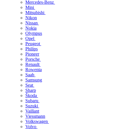
Mercedes-Benz
Mini
Mitsubishi
Nikon
Nissan
Nokia
Olympus
Opel
Peugeot
Philips
Pioneer
Porsche
Renault
Rowenta
Saab
Samsung
Seat
Sharp
Škoda
Subaru
Suzuki
Vaillant
Viessmann
Volkswagen
Volvo