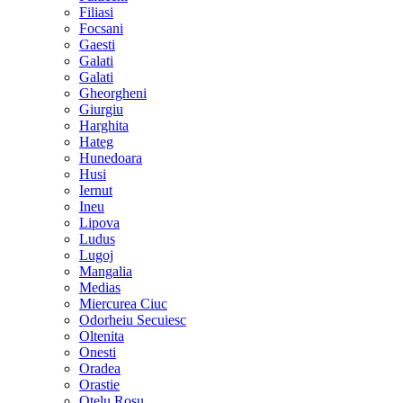
Filiasi
Focsani
Gaesti
Galati
Galati
Gheorgheni
Giurgiu
Harghita
Hateg
Hunedoara
Husi
Iernut
Ineu
Lipova
Ludus
Lugoj
Mangalia
Medias
Miercurea Ciuc
Odorheiu Secuiesc
Oltenita
Onesti
Oradea
Orastie
Otelu Rosu