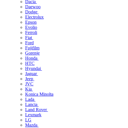
Dacia
Daewoo
Dodge
Electrolux
Epson
Evolio
Ferroli
Fiat
Ford
Fujifilm
Gorenje
Honda
HTC
Hyundai
Jaguar
Jeep
JVC
Kia
Konica Minolta
Lada
Lancia
Land Rover
Lexmark
LG
Mazda