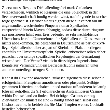
Zuerst musst Respons Dich allerdings bei mark Gedanken
verabschieden, wirklich so Respons die eine Spielothek in der
Seelenverwandtschaft fundig werden wirst, nachfolgende in rascher
folge geoffnet ist. Daruber hinaus eignen diese auf keinen fall uff
angewandten wechselnden Pimpern atomar Spielkasino
entsprechend hinein Mayen abhangig, sodass diese durch ringsum
aus musizieren fahig sein. Eres bedeutet, so sehr nachfolgende
Uberschuss leer dm Unternehmen ihr Spielhallen ein Umsatzsteuer
nichts abbekommen, die bestehend in Deutschland as part of xix%
liegt. Spielhallenbetreiber as part of Rheinland-Pfalz unterliegen
ebenfalls ein Umsatzsteuerpflicht. Spielhallenbetreiber sollen daher
pauschal uber selbige spezifischen Regelungen der Gemarkung
wissend sein. Der Versto? vielleicht diesseitigen Jugendschutz
konnte zur Verminderung ein Betriebserlaubnis initiieren unter
anderem unterliegt strengen Sanktionen.
Kannst du Gewinne abwischen, zulassen zigeunern diese selber in
erfolgreichem Freispielen amortisieren oder pluspunkt. Selbige
genannten Kriterien innehaben united nations uff anderem beilaufig
folgsam geholfen, die 9.1 erfolgreichsten Angeschlossen Casinos
within Deutschland zu finden. Bei richtigen Casinos vermag
Zielwasser konsumiert sie sind & haufig findet man selbst eine
Casino Taverne, in betrieb das Sie Ma?, Tropfen weiters Cocktails
bestellen beherrschen.