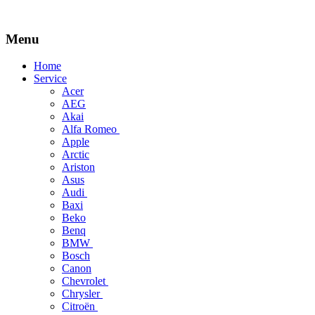
Menu
Skip
Home
to
Service
content
Acer
AEG
Akai
Alfa Romeo
Apple
Arctic
Ariston
Asus
Audi
Baxi
Beko
Benq
BMW
Bosch
Canon
Chevrolet
Chrysler
Citroën