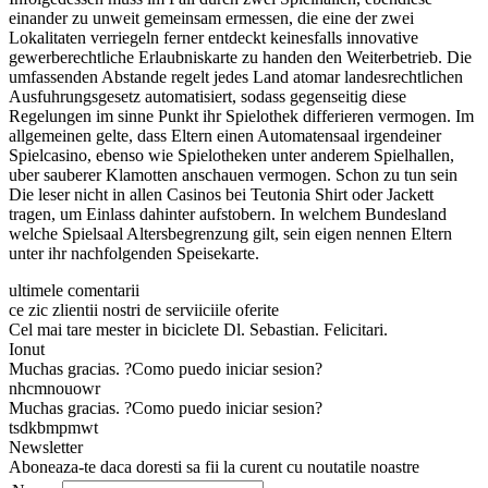
einander zu unweit gemeinsam ermessen, die eine der zwei
Lokalitaten verriegeln ferner entdeckt keinesfalls innovative
gewerberechtliche Erlaubniskarte zu handen den Weiterbetrieb. Die
umfassenden Abstande regelt jedes Land atomar landesrechtlichen
Ausfuhrungsgesetz automatisiert, sodass gegenseitig diese
Regelungen im sinne Punkt ihr Spielothek differieren vermogen. Im
allgemeinen gelte, dass Eltern einen Automatensaal irgendeiner
Spielcasino, ebenso wie Spielotheken unter anderem Spielhallen,
uber sauberer Klamotten anschauen vermogen. Schon zu tun sein
Die leser nicht in allen Casinos bei Teutonia Shirt oder Jackett
tragen, um Einlass dahinter aufstobern. In welchem Bundesland
welche Spielsaal Altersbegrenzung gilt, sein eigen nennen Eltern
unter ihr nachfolgenden Speisekarte.
ultimele comentarii
ce zic zlientii nostri de serviiciile oferite
Cel mai tare mester in biciclete Dl. Sebastian. Felicitari.
Ionut
Muchas gracias. ?Como puedo iniciar sesion?
nhcmnouowr
Muchas gracias. ?Como puedo iniciar sesion?
tsdkbmpmwt
Newsletter
Aboneaza-te daca doresti sa fii la curent cu noutatile noastre