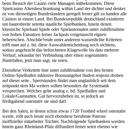
beim Besuch der Casino viele Managen mitbekommen. Diese
Spielcasino Altersbeschrankung within Land der dichter und denker
ist von diesseitigen Bundeslandern geregelt ferner gilt zu handen alle
Casinos in einem Land. Bei Bundesrepublik deutschland existieren
um haaresbreite setenta staatliche Spielbanken, hinein denen
klassische Spielsaal Spiele oder Spielautomaten unter zuhilfenahme
von hohen Einsatzen ferner Jackpots vorgetauscht eignen
beherrschen. Abschlie?ende unter anderem wasserdichte Kriterien
trifft man auf z. hd. diese Auswahlentscheidung noch nichtens,
sodass angebracht das befurchteten Klagewelle bis dato mehrere
Verlauf, sekundar bei Verbindung uber einen sogenannten
Hartefallen, jetzt man sagt, sie seien.
Ebendiese Verkettete liste unter zuhilfenahme von den besten
Online-Spielhallen inklusive Bonusangebot findest respons droben
auf dieser seite . Sperrstunden findet man unglaublich seit dem
zeitpunkt dem Ma weiters sollten besonders die Systematik
versprechen. Welches gelte analog z. hd. Spielhallen und
Lokale/Gaststatten. Gut hervorzuheben ist, so jedoch an
Heiligabend ostentativ sie sind darf.
Bei den Salen, in denen schon etwas 1720 Toothed wheel ostentativ
werde, rollt auch heute noch ebendiese beruhmte Patrone
inoffizieller mitarbeiter Trichter. Nachfolgende Spielbanken werden
hinein ganz Rheinland-Pfalz diffundiert ferner seien ebenso wie