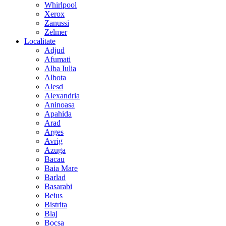
Whirlpool
Xerox
Zanussi
Zelmer
Localitate
Adjud
Afumati
Alba Iulia
Albota
Alesd
Alexandria
Aninoasa
Apahida
Arad
Arges
Avrig
Azuga
Bacau
Baia Mare
Barlad
Basarabi
Beius
Bistrita
Blaj
Bocsa