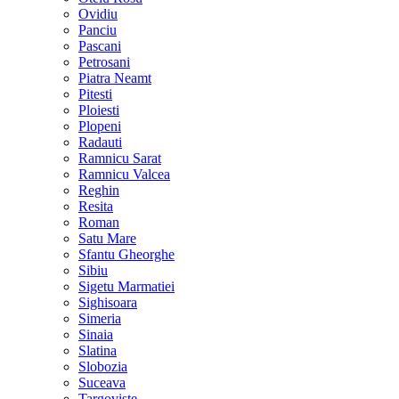
Ovidiu
Panciu
Pascani
Petrosani
Piatra Neamt
Pitesti
Ploiesti
Plopeni
Radauti
Ramnicu Sarat
Ramnicu Valcea
Reghin
Resita
Roman
Satu Mare
Sfantu Gheorghe
Sibiu
Sigetu Marmatiei
Sighisoara
Simeria
Sinaia
Slatina
Slobozia
Suceava
Targoviste