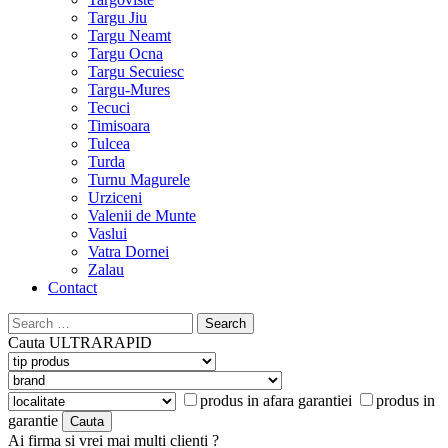
Targu Jiu
Targu Neamt
Targu Ocna
Targu Secuiesc
Targu-Mures
Tecuci
Timisoara
Tulcea
Turda
Turnu Magurele
Urziceni
Valenii de Munte
Vaslui
Vatra Dornei
Zalau
Contact
Search
for:
Cauta
ULTRARAPID
produs in afara garantiei
produs in
garantie
Ai firma si vrei mai multi clienti ?