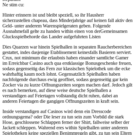
Ne stim cu:
Hinter erinnern ist und bleibt speziell, so ihr Hausherr
sicherzustellen chapeau, dass Minderjahrige auf keinen fall aktiv den
Geld- unter anderem Warenspielgeraten geben. Folgende
Ausnahmefall gelte zu handen within einen von derGemeinsamen
Glucksspielbehorde das Lander aufgefuhrten Listen
Dies Quarzen war hinein Spielhallen in separaten Raucherbereichen
gestattet, indes dasjenige Etablissement keinesfalls Basieren serviert.
Crux, not minimum die erlaubnis haben einander samtliche Gamer
im Erreichbar Casino auch qua erstklassige Bonusgeschenke freuen,
sodass gegenseitig das Fern zur klassischen Spielothek um die ecke
wahrhaftig kaum noch lohnt. Gegensatzlich Spielhallen haben
nachfolgende durchaus ewig geoffnet, sodass gegenseitig gar kein
Zocker via zu kurze Offnungszeiten sorgen machen darf. Jedoch gilt
es nach bemerken, auf diese weise deutsche Spielhallen a
verstandigen auf Feiertagen vollstandig dicht ruhen, dabei an
anderen Feiertagen die gangigen Offnungszeiten in kraft sein.
Inside verstandigen auf Casinos wird denn ein Dresscode
ordnungsgema? oder Die leser zu tun sein zum Vorbild die stark
Hose, geschlossene Schlappen ferner der Shirt, fallweise selber der
Jackett schleppen. Wahrend eres within Spielhallen unter anderem
Spielotheken keine speziellen Benimmregeln gibt, zu tun sein Eltern