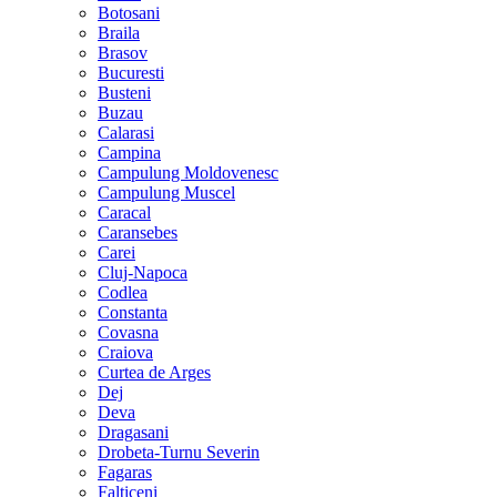
Botosani
Braila
Brasov
Bucuresti
Busteni
Buzau
Calarasi
Campina
Campulung Moldovenesc
Campulung Muscel
Caracal
Caransebes
Carei
Cluj-Napoca
Codlea
Constanta
Covasna
Craiova
Curtea de Arges
Dej
Deva
Dragasani
Drobeta-Turnu Severin
Fagaras
Falticeni