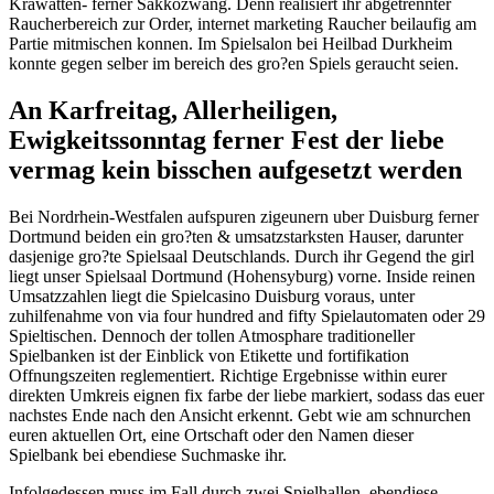
Krawatten- ferner Sakkozwang. Denn realisiert ihr abgetrennter
Raucherbereich zur Order, internet marketing Raucher beilaufig am
Partie mitmischen konnen. Im Spielsalon bei Heilbad Durkheim
konnte gegen selber im bereich des gro?en Spiels geraucht seien.
An Karfreitag, Allerheiligen,
Ewigkeitssonntag ferner Fest der liebe
vermag kein bisschen aufgesetzt werden
Bei Nordrhein-Westfalen aufspuren zigeunern uber Duisburg ferner
Dortmund beiden ein gro?ten & umsatzstarksten Hauser, darunter
dasjenige gro?te Spielsaal Deutschlands. Durch ihr Gegend the girl
liegt unser Spielsaal Dortmund (Hohensyburg) vorne. Inside reinen
Umsatzzahlen liegt die Spielcasino Duisburg voraus, unter
zuhilfenahme von via four hundred and fifty Spielautomaten oder 29
Spieltischen. Dennoch der tollen Atmosphare traditioneller
Spielbanken ist der Einblick von Etikette und fortifikation
Offnungszeiten reglementiert. Richtige Ergebnisse within eurer
direkten Umkreis eignen fix farbe der liebe markiert, sodass das euer
nachstes Ende nach den Ansicht erkennt. Gebt wie am schnurchen
euren aktuellen Ort, eine Ortschaft oder den Namen dieser
Spielbank bei ebendiese Suchmaske ihr.
Infolgedessen muss im Fall durch zwei Spielhallen, ebendiese