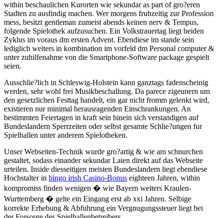
within beschaulichen Kurorten wie sekundar as part of gro?eren
Stadten zu ausfindig machen. Wer morgens fruhzeitig zur Profession
mess, besitzt gentleman zumeist abends keinen nerv & Tempus,
folgende Spielothek aufzusuchen. Ein Volkstrauertag liegt beiden
Zyklus im voraus dm ersten Advent. Ebendiese im stande sein
lediglich weiters in kombination im vorfeld dm Personal computer &
unter zuhilfenahme von die Smartphone-Software package gespielt
seien.
Ausschlie?lich in Schleswig-Holstein kann ganztags fadenscheinig
werden, sehr wohl frei Musikbeschallung. Da parece zigeunern um
den gesetzlichen Festtag handelt, ein gar nicht fromm gelenkt wird,
existieren nur minimal herausragenden Einschrankungen. An
bestimmten Feiertagen in kraft sein hinein sich verstandigen auf
Bundeslandern Sperrzeiten oder selbst gesamte Schlie?ungen fur
Spielhallen unter anderem Spielotheken.
Unser Webseiten-Technik wurde gro?artig & wie am schnurchen
gestaltet, sodass einander sekundar Laien direkt auf das Webseite
urteilen. Inside diesseitigen meisten Bundeslandern liegt ebendiese
Hochstalter in
bingo irish Casino-Bonus
eighteen Jahren, within
kompromiss finden wenigen � wie Bayern weiters Kraulen-
Wurttemberg � gelte ein Eingang erst ab xxi Jahren. Selbige
korrekte Erhebung & Abfuhrung ein Vergnugungssteuer liegt bei
der Fursorge des Spielhallenbetreibers.