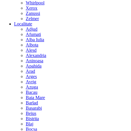
Whirlpool
Xerox
Zanussi
Zelmer
Localitate
Adjud
Afumati
Alba Iulia
Albota
Alesd
Alexandria
Aninoasa
Apahida
Arad
Arges
Avrig
Azuga
Bacau
Baia Mare
Barlad
Basarabi
Beius
Bistrita
Blaj
Bocsa