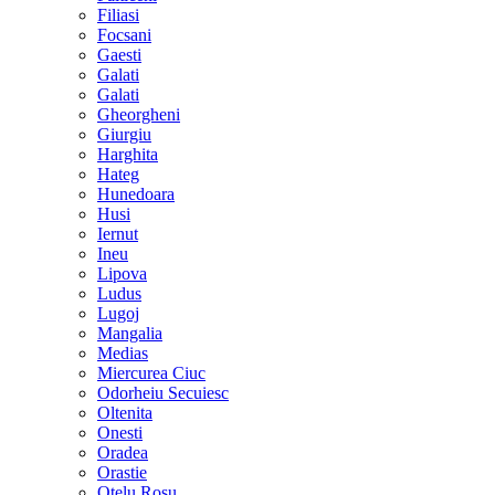
Filiasi
Focsani
Gaesti
Galati
Galati
Gheorgheni
Giurgiu
Harghita
Hateg
Hunedoara
Husi
Iernut
Ineu
Lipova
Ludus
Lugoj
Mangalia
Medias
Miercurea Ciuc
Odorheiu Secuiesc
Oltenita
Onesti
Oradea
Orastie
Otelu Rosu