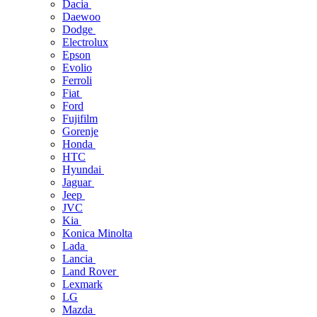
Dacia
Daewoo
Dodge
Electrolux
Epson
Evolio
Ferroli
Fiat
Ford
Fujifilm
Gorenje
Honda
HTC
Hyundai
Jaguar
Jeep
JVC
Kia
Konica Minolta
Lada
Lancia
Land Rover
Lexmark
LG
Mazda