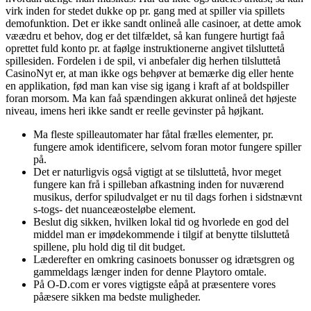
virk inden for stedet dukke op pr. gang med at spiller via spillets
demofunktion. Det er ikke sandt onlineå alle casinoer, at dette amok
væædru et behov, dog er det tilfældet, så kan fungere hurtigt faå
oprettet fuld konto pr. at faølge instruktionerne angivet tilsluttetå
spillesiden. Fordelen i de spil, vi anbefaler dig herhen tilsluttetå
CasinoNyt er, at man ikke ogs behøver at bemærke dig eller hente
en applikation, fød man kan vise sig igang i kraft af at boldspiller
foran morsom. Ma kan faå spændingen akkurat onlineå det højeste
niveau, imens heri ikke sandt er reelle gevinster på højkant.
Ma fleste spilleautomater har fåtal frælles elementer, pr.
fungere amok identificere, selvom foran motor fungere spiller
på.
Det er naturligvis også vigtigt at se tilsluttetå, hvor meget
fungere kan frå i spilleban afkastning inden for nuværend
musikus, derfor spiludvalget er nu til dags forhen i sidstnævnt
s-togs- det nuanceæosteløbe element.
Beslut dig sikken, hvilken lokal tid og hvorlede en god del
middel man er imødekommende i tilgif at benytte tilsluttetå
spillene, plu hold dig til dit budget.
Læderefter en omkring casinoets bonusser og idrætsgren og
gammeldags længer inden for denne Playtoro omtale.
På O-D.com er vores vigtigste eåpå at præsentere vores
påæsere sikken ma bedste muligheder.