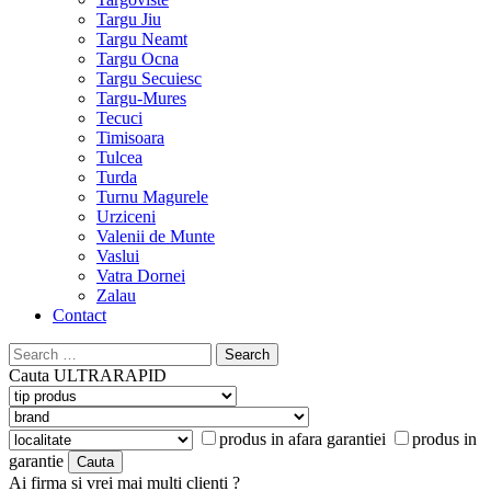
Targu Jiu
Targu Neamt
Targu Ocna
Targu Secuiesc
Targu-Mures
Tecuci
Timisoara
Tulcea
Turda
Turnu Magurele
Urziceni
Valenii de Munte
Vaslui
Vatra Dornei
Zalau
Contact
Search
for:
Cauta
ULTRARAPID
produs in afara garantiei
produs in
garantie
Ai firma si vrei mai multi clienti ?