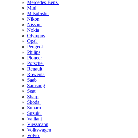
Mercedes-Benz
Mini
Mitsubishi
Nikon
Nissan
Nokia
Olympus
Opel
Peugeot
Philips
Pioneer
Porsche
Renault
Rowenta
Saab
Samsung
Seat
Sharp
Škoda
Subaru
Suzuki
Vaillant
Viessmann
Volkswagen
Volvo