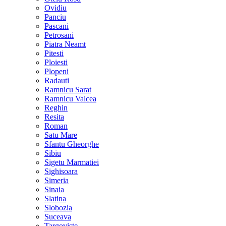
Ovidiu
Panciu
Pascani
Petrosani
Piatra Neamt
Pitesti
Ploiesti
Plopeni
Radauti
Ramnicu Sarat
Ramnicu Valcea
Reghin
Resita
Roman
Satu Mare
Sfantu Gheorghe
Sibiu
Sigetu Marmatiei
Sighisoara
Simeria
Sinaia
Slatina
Slobozia
Suceava
Targoviste