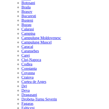
Botosani
Braila
Brasov
Bucuresti
Busteni
Buzau
Calarasi
Campina
Campulung Moldovenesc
Campulung Muscel
Caracal
Caransebes
Carei
Cluj-Napoca
Codlea
Constanta
Covasna
Craiova
Curtea de Arges
Dej
Deva
Dragasani
Drobeta-Turnu Severin
Fagaras
Falticeni