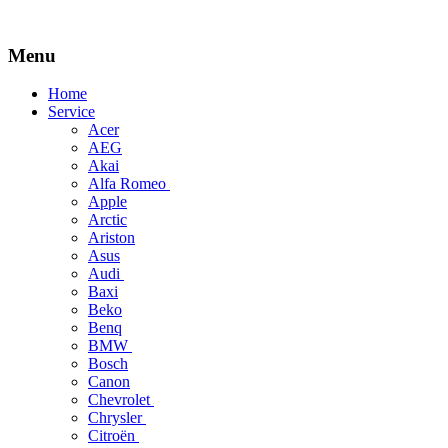
Menu
Skip
Home
to
Service
content
Acer
AEG
Akai
Alfa Romeo
Apple
Arctic
Ariston
Asus
Audi
Baxi
Beko
Benq
BMW
Bosch
Canon
Chevrolet
Chrysler
Citroën