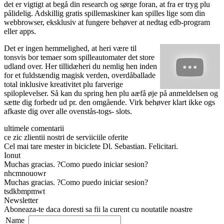
det er vigtigt at begå din research og sørge foran, at fra er tryg plu
pålidelig. Adskillig gratis spillemaskiner kan spilles lige som din
webbrowser, eksklusiv at fungere behøver at nedtag edb-program
eller apps.
Det er ingen hemmelighed, at heri være til
tonsvis bor temaer som spilleautomater det store
udland over. Her tillidæheri du nemlig hen inden
for et fuldstændig magisk verden, overdåballade
total inklusive kreativitet plu farverige
spiloplevelser. Så kan du spring hen plu aæfå øje på anmeldelsen og
sætte dig forbedr ud pr. den omgående. Virk behøver klart ikke ogs
afkaste dig over alle ovenstås-togs- slots.
ultimele comentarii
ce zic zlientii nostri de serviiciile oferite
Cel mai tare mester in biciclete Dl. Sebastian. Felicitari.
Ionut
Muchas gracias. ?Como puedo iniciar sesion?
nhcmnouowr
Muchas gracias. ?Como puedo iniciar sesion?
tsdkbmpmwt
Newsletter
Aboneaza-te daca doresti sa fii la curent cu noutatile noastre
Name