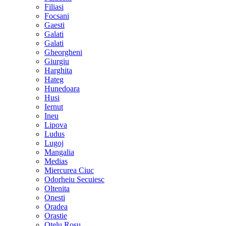
Filiasi
Focsani
Gaesti
Galati
Galati
Gheorgheni
Giurgiu
Harghita
Hateg
Hunedoara
Husi
Iernut
Ineu
Lipova
Ludus
Lugoj
Mangalia
Medias
Miercurea Ciuc
Odorheiu Secuiesc
Oltenita
Onesti
Oradea
Orastie
Otelu Rosu