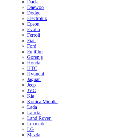
Dacia
Daewoo
Dodge
Electrolux
Epson
Evolio
Ferroli
Fiat
Ford
Fujifilm
Gorenje
Honda
HTC
Hyundai
Jaguar
Jeep
JVC
Kia
Konica Minolta
Lada
Lancia
Land Rover
Lexmark
LG
Mazda