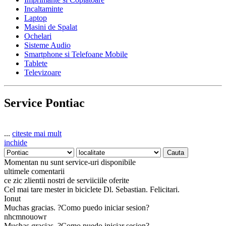
Incaltaminte
Laptop
Masini de Spalat
Ochelari
Sisteme Audio
Smartphone si Telefoane Mobile
Tablete
Televizoare
Service Pontiac
...
citeste mai mult
inchide
Momentan nu sunt service-uri disponibile
ultimele comentarii
ce zic zlientii nostri de serviiciile oferite
Cel mai tare mester in biciclete Dl. Sebastian. Felicitari.
Ionut
Muchas gracias. ?Como puedo iniciar sesion?
nhcmnouowr
Muchas gracias. ?Como puedo iniciar sesion?