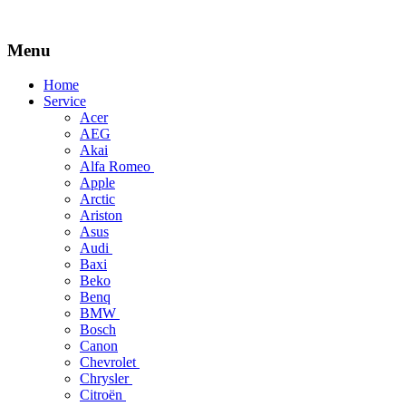
Menu
Skip
Home
to
Service
content
Acer
AEG
Akai
Alfa Romeo
Apple
Arctic
Ariston
Asus
Audi
Baxi
Beko
Benq
BMW
Bosch
Canon
Chevrolet
Chrysler
Citroën