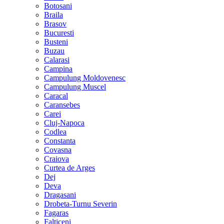
Botosani
Braila
Brasov
Bucuresti
Busteni
Buzau
Calarasi
Campina
Campulung Moldovenesc
Campulung Muscel
Caracal
Caransebes
Carei
Cluj-Napoca
Codlea
Constanta
Covasna
Craiova
Curtea de Arges
Dej
Deva
Dragasani
Drobeta-Turnu Severin
Fagaras
Falticeni