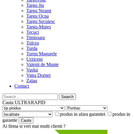
Targu Jiu
Targu Neamt
Targu Ocna
Targu Secuiesc
Targu-Mures
Tecuci
Timisoara
Tulcea
Turda
Turnu Magurele
Urziceni
Valenii de Munte
Vaslui
Vatra Dornei
Zalau
Contact
Search
for:
Cauta
ULTRARAPID
produs in afara garantiei
produs in
garantie
Ai firma si vrei mai multi clienti ?