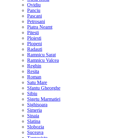
Ovidiu
Panciu
Pascani
Petrosani
Piatra Neamt
Pitesti
Ploiesti
Plopeni
Radauti
Ramnicu Sarat
Ramnicu Valcea
Reghin
Resita
Roman
Satu Mare
Sfantu Gheorghe
Sibiu
Sigetu Marmatiei
Sighisoara
Simeria
Sinaia
Slatina
Slobozia
Suceava
Targoviste