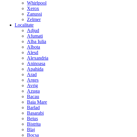
Whirlpool
Xerox
Zanussi
Zelmer
Localitate
Adjud
Afumati
Alba Iulia
Albota
Alesd
Alexandria
Aninoasa
Apahida
Arad
Arges
Avrig
Azuga
Bacau
Baia Mare
Barlad
Basarabi
Beius
Bistrita
Blaj
Bocsa