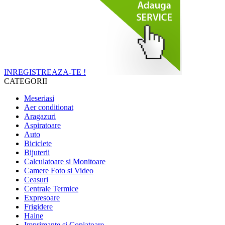
INREGISTREAZA-TE !
CATEGORII
Meseriasi
Aer conditionat
Aragazuri
Aspiratoare
Auto
Biciclete
Bijuterii
Calculatoare si Monitoare
Camere Foto si Video
Ceasuri
Centrale Termice
Expresoare
Frigidere
Haine
Imprimante si Copiatoare