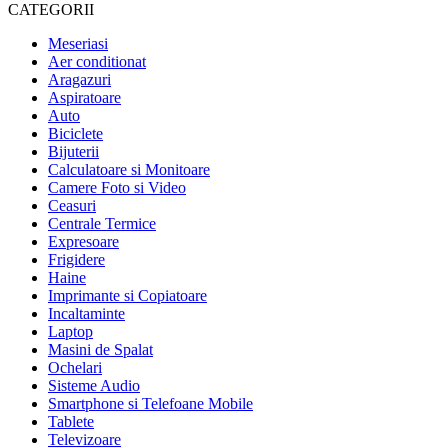
CATEGORII
Meseriasi
Aer conditionat
Aragazuri
Aspiratoare
Auto
Biciclete
Bijuterii
Calculatoare si Monitoare
Camere Foto si Video
Ceasuri
Centrale Termice
Expresoare
Frigidere
Haine
Imprimante si Copiatoare
Incaltaminte
Laptop
Masini de Spalat
Ochelari
Sisteme Audio
Smartphone si Telefoane Mobile
Tablete
Televizoare