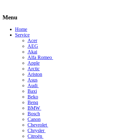
Menu
Skip
Home
to
Service
content
Acer
AEG
Akai
Alfa Romeo
Apple
Arctic
Ariston
Asus
Audi
Baxi
Beko
Benq
BMW
Bosch
Canon
Chevrolet
Chrysler
Citroën