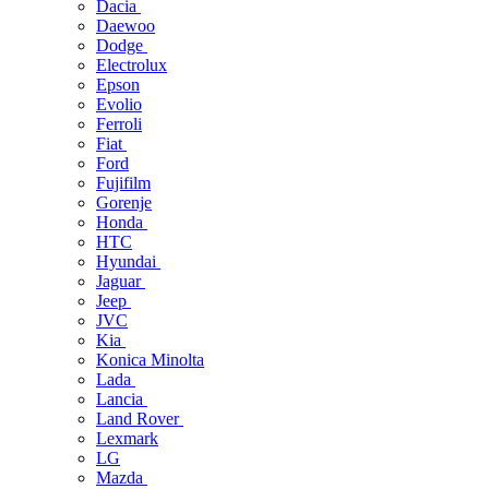
Dacia
Daewoo
Dodge
Electrolux
Epson
Evolio
Ferroli
Fiat
Ford
Fujifilm
Gorenje
Honda
HTC
Hyundai
Jaguar
Jeep
JVC
Kia
Konica Minolta
Lada
Lancia
Land Rover
Lexmark
LG
Mazda