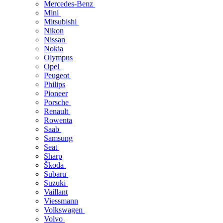
Mercedes-Benz
Mini
Mitsubishi
Nikon
Nissan
Nokia
Olympus
Opel
Peugeot
Philips
Pioneer
Porsche
Renault
Rowenta
Saab
Samsung
Seat
Sharp
Škoda
Subaru
Suzuki
Vaillant
Viessmann
Volkswagen
Volvo