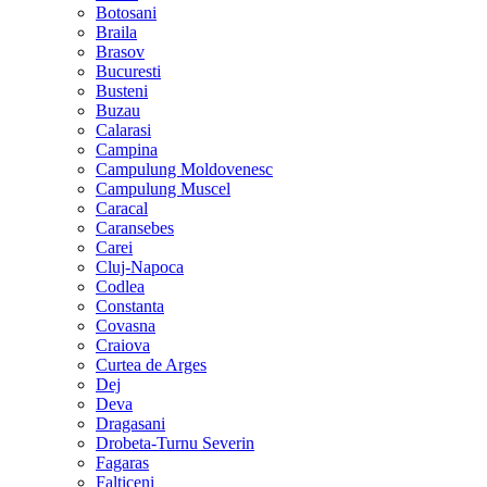
Botosani
Braila
Brasov
Bucuresti
Busteni
Buzau
Calarasi
Campina
Campulung Moldovenesc
Campulung Muscel
Caracal
Caransebes
Carei
Cluj-Napoca
Codlea
Constanta
Covasna
Craiova
Curtea de Arges
Dej
Deva
Dragasani
Drobeta-Turnu Severin
Fagaras
Falticeni