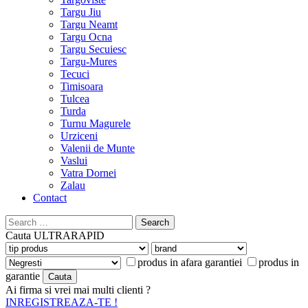
Targu Jiu
Targu Neamt
Targu Ocna
Targu Secuiesc
Targu-Mures
Tecuci
Timisoara
Tulcea
Turda
Turnu Magurele
Urziceni
Valenii de Munte
Vaslui
Vatra Dornei
Zalau
Contact
Search
for:
Cauta
ULTRARAPID
produs in afara garantiei
produs in
garantie
Ai firma si vrei mai multi clienti ?
INREGISTREAZA-TE !