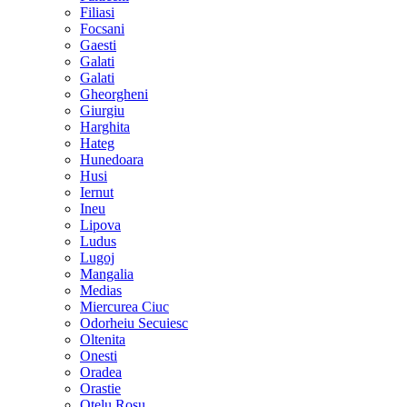
Filiasi
Focsani
Gaesti
Galati
Galati
Gheorgheni
Giurgiu
Harghita
Hateg
Hunedoara
Husi
Iernut
Ineu
Lipova
Ludus
Lugoj
Mangalia
Medias
Miercurea Ciuc
Odorheiu Secuiesc
Oltenita
Onesti
Oradea
Orastie
Otelu Rosu