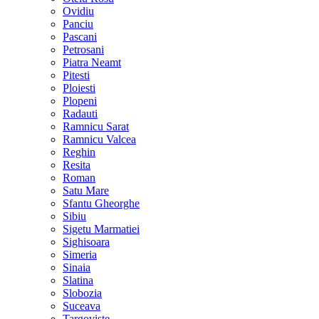
Ovidiu
Panciu
Pascani
Petrosani
Piatra Neamt
Pitesti
Ploiesti
Plopeni
Radauti
Ramnicu Sarat
Ramnicu Valcea
Reghin
Resita
Roman
Satu Mare
Sfantu Gheorghe
Sibiu
Sigetu Marmatiei
Sighisoara
Simeria
Sinaia
Slatina
Slobozia
Suceava
Targoviste