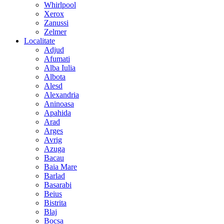
Whirlpool
Xerox
Zanussi
Zelmer
Localitate
Adjud
Afumati
Alba Iulia
Albota
Alesd
Alexandria
Aninoasa
Apahida
Arad
Arges
Avrig
Azuga
Bacau
Baia Mare
Barlad
Basarabi
Beius
Bistrita
Blaj
Bocsa