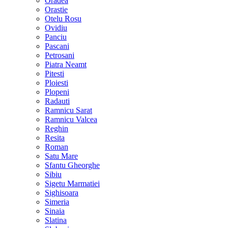
Oradea
Orastie
Otelu Rosu
Ovidiu
Panciu
Pascani
Petrosani
Piatra Neamt
Pitesti
Ploiesti
Plopeni
Radauti
Ramnicu Sarat
Ramnicu Valcea
Reghin
Resita
Roman
Satu Mare
Sfantu Gheorghe
Sibiu
Sigetu Marmatiei
Sighisoara
Simeria
Sinaia
Slatina