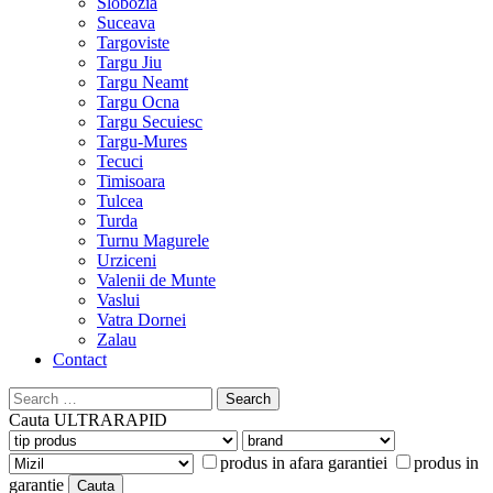
Slobozia
Suceava
Targoviste
Targu Jiu
Targu Neamt
Targu Ocna
Targu Secuiesc
Targu-Mures
Tecuci
Timisoara
Tulcea
Turda
Turnu Magurele
Urziceni
Valenii de Munte
Vaslui
Vatra Dornei
Zalau
Contact
Search
for:
Cauta
ULTRARAPID
produs in afara garantiei
produs in
garantie