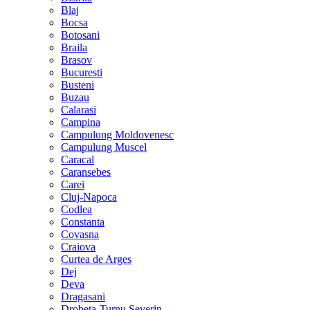
Blaj
Bocsa
Botosani
Braila
Brasov
Bucuresti
Busteni
Buzau
Calarasi
Campina
Campulung Moldovenesc
Campulung Muscel
Caracal
Caransebes
Carei
Cluj-Napoca
Codlea
Constanta
Covasna
Craiova
Curtea de Arges
Dej
Deva
Dragasani
Drobeta-Turnu Severin