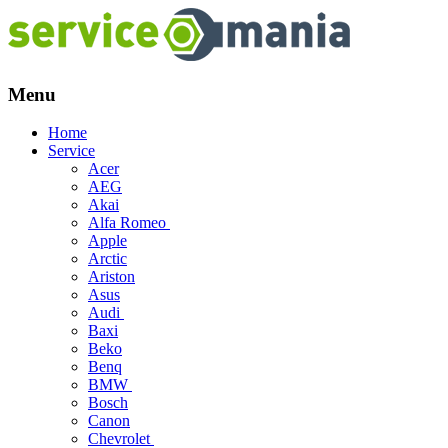
Menu
Skip
Home
to
Service
content
Acer
AEG
Akai
Alfa Romeo
Apple
Arctic
Ariston
Asus
Audi
Baxi
Beko
Benq
BMW
Bosch
Canon
Chevrolet