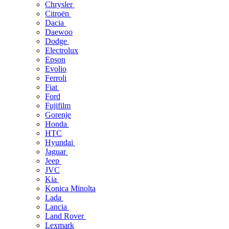
Chrysler
Citroën
Dacia
Daewoo
Dodge
Electrolux
Epson
Evolio
Ferroli
Fiat
Ford
Fujifilm
Gorenje
Honda
HTC
Hyundai
Jaguar
Jeep
JVC
Kia
Konica Minolta
Lada
Lancia
Land Rover
Lexmark