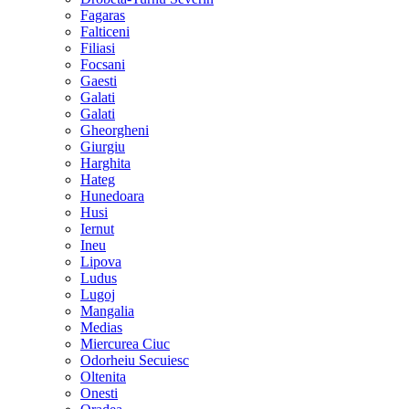
Fagaras
Falticeni
Filiasi
Focsani
Gaesti
Galati
Galati
Gheorgheni
Giurgiu
Harghita
Hateg
Hunedoara
Husi
Iernut
Ineu
Lipova
Ludus
Lugoj
Mangalia
Medias
Miercurea Ciuc
Odorheiu Secuiesc
Oltenita
Onesti