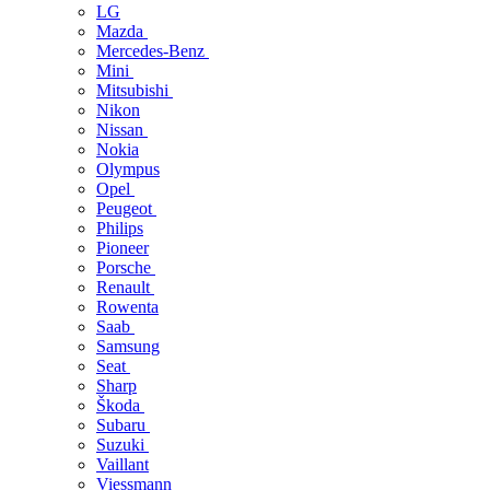
LG
Mazda
Mercedes-Benz
Mini
Mitsubishi
Nikon
Nissan
Nokia
Olympus
Opel
Peugeot
Philips
Pioneer
Porsche
Renault
Rowenta
Saab
Samsung
Seat
Sharp
Škoda
Subaru
Suzuki
Vaillant
Viessmann