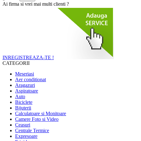
Ai firma si vrei mai multi clienti ?
INREGISTREAZA-TE !
CATEGORII
Meseriasi
Aer conditionat
Aragazuri
Aspiratoare
Auto
Biciclete
Bijuterii
Calculatoare si Monitoare
Camere Foto si Video
Ceasuri
Centrale Termice
Expresoare