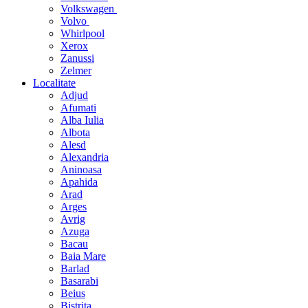
Volkswagen
Volvo
Whirlpool
Xerox
Zanussi
Zelmer
Localitate
Adjud
Afumati
Alba Iulia
Albota
Alesd
Alexandria
Aninoasa
Apahida
Arad
Arges
Avrig
Azuga
Bacau
Baia Mare
Barlad
Basarabi
Beius
Bistrita