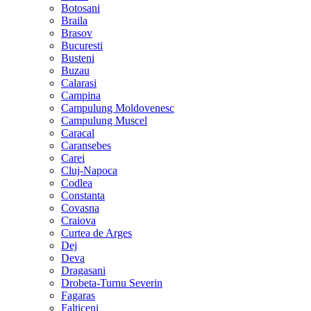
Botosani
Braila
Brasov
Bucuresti
Busteni
Buzau
Calarasi
Campina
Campulung Moldovenesc
Campulung Muscel
Caracal
Caransebes
Carei
Cluj-Napoca
Codlea
Constanta
Covasna
Craiova
Curtea de Arges
Dej
Deva
Dragasani
Drobeta-Turnu Severin
Fagaras
Falticeni