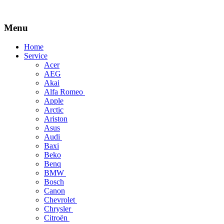
Menu
Skip
Home
to
Service
content
Acer
AEG
Akai
Alfa Romeo
Apple
Arctic
Ariston
Asus
Audi
Baxi
Beko
Benq
BMW
Bosch
Canon
Chevrolet
Chrysler
Citroën