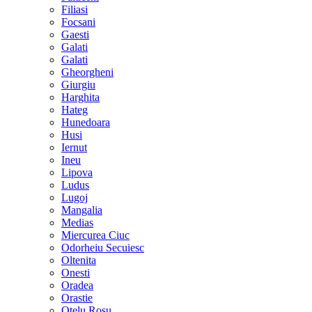
Filiasi
Focsani
Gaesti
Galati
Galati
Gheorgheni
Giurgiu
Harghita
Hateg
Hunedoara
Husi
Iernut
Ineu
Lipova
Ludus
Lugoj
Mangalia
Medias
Miercurea Ciuc
Odorheiu Secuiesc
Oltenita
Onesti
Oradea
Orastie
Otelu Rosu