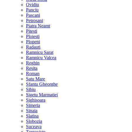
Ovidiu
Panciu
Pascani
Petrosani
Piatra Neamt
Pitesti
Ploiesti
Plopeni
Radauti
Ramnicu Sarat
Ramnicu Valcea
Reghin
Resita
Roman
Satu Mare
Sfantu Gheorghe
Sibiu
Sigetu Marmatiei
Sighisoara
Simeria
Sinaia
Slatina
Slobozia
Suceava
Targoviste