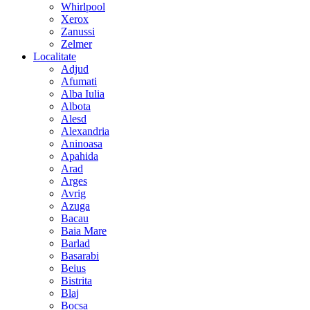
Whirlpool
Xerox
Zanussi
Zelmer
Localitate
Adjud
Afumati
Alba Iulia
Albota
Alesd
Alexandria
Aninoasa
Apahida
Arad
Arges
Avrig
Azuga
Bacau
Baia Mare
Barlad
Basarabi
Beius
Bistrita
Blaj
Bocsa