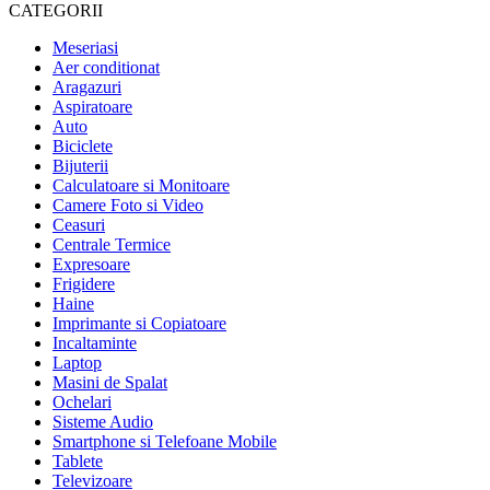
CATEGORII
Meseriasi
Aer conditionat
Aragazuri
Aspiratoare
Auto
Biciclete
Bijuterii
Calculatoare si Monitoare
Camere Foto si Video
Ceasuri
Centrale Termice
Expresoare
Frigidere
Haine
Imprimante si Copiatoare
Incaltaminte
Laptop
Masini de Spalat
Ochelari
Sisteme Audio
Smartphone si Telefoane Mobile
Tablete
Televizoare