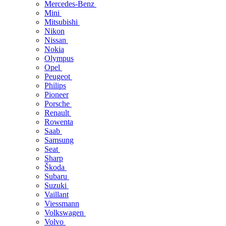
Mercedes-Benz
Mini
Mitsubishi
Nikon
Nissan
Nokia
Olympus
Opel
Peugeot
Philips
Pioneer
Porsche
Renault
Rowenta
Saab
Samsung
Seat
Sharp
Škoda
Subaru
Suzuki
Vaillant
Viessmann
Volkswagen
Volvo