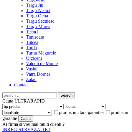
Targu Jiu
Targu Neamt
Targu Ocna
Targu Secuiesc
Targu-Mures
Tecuci
Timisoara
Tulcea
Turda
Turnu Magurele
Urziceni
Valenii de Munte
Vaslui
Vatra Dornei
Zalau
Contact
Search
for:
Cauta
ULTRARAPID
produs in afara garantiei
produs in
garantie
Ai firma si vrei mai multi clienti ?
INREGISTREAZA-TE !