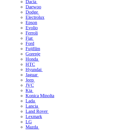
Dacia
Daewoo
Dodge
Electrolux
Epson
Evolio
Ferroli
Fiat
Ford
Fujifilm
Gorenje
Honda
HTC
Hyundai
Jaguar
Jeep
JVC
Kia
Konica Minolta
Lada
Lancia
Land Rover
Lexmark
LG
Mazda