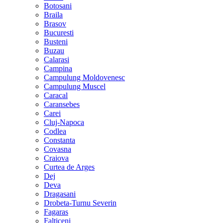
Botosani
Braila
Brasov
Bucuresti
Busteni
Buzau
Calarasi
Campina
Campulung Moldovenesc
Campulung Muscel
Caracal
Caransebes
Carei
Cluj-Napoca
Codlea
Constanta
Covasna
Craiova
Curtea de Arges
Dej
Deva
Dragasani
Drobeta-Turnu Severin
Fagaras
Falticeni