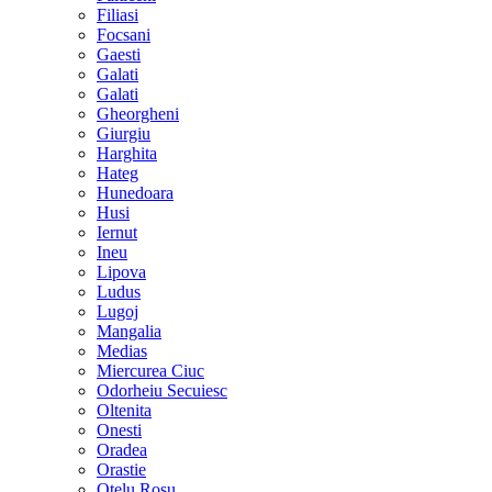
Filiasi
Focsani
Gaesti
Galati
Galati
Gheorgheni
Giurgiu
Harghita
Hateg
Hunedoara
Husi
Iernut
Ineu
Lipova
Ludus
Lugoj
Mangalia
Medias
Miercurea Ciuc
Odorheiu Secuiesc
Oltenita
Onesti
Oradea
Orastie
Otelu Rosu