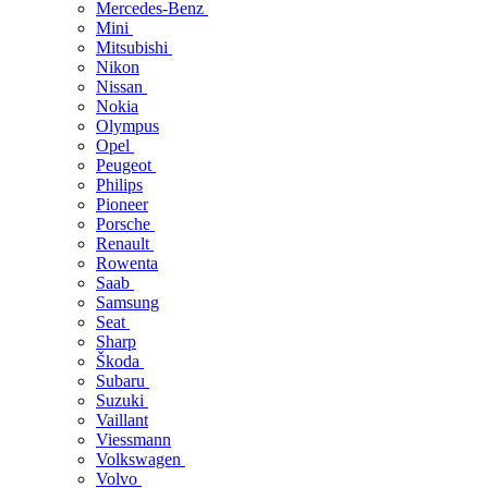
Mercedes-Benz
Mini
Mitsubishi
Nikon
Nissan
Nokia
Olympus
Opel
Peugeot
Philips
Pioneer
Porsche
Renault
Rowenta
Saab
Samsung
Seat
Sharp
Škoda
Subaru
Suzuki
Vaillant
Viessmann
Volkswagen
Volvo