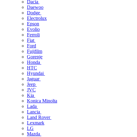
Dacia
Daewoo
Dodge
Electrolux
Epson
Evolio
Ferroli
Fiat
Ford
Fujifilm
Gorenje
Honda
HTC
Hyundai
Jaguar
Jeep
JVC
Kia
Konica Minolta
Lada
Lancia
Land Rover
Lexmark
LG
Mazda