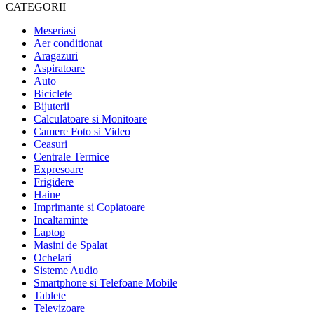
CATEGORII
Meseriasi
Aer conditionat
Aragazuri
Aspiratoare
Auto
Biciclete
Bijuterii
Calculatoare si Monitoare
Camere Foto si Video
Ceasuri
Centrale Termice
Expresoare
Frigidere
Haine
Imprimante si Copiatoare
Incaltaminte
Laptop
Masini de Spalat
Ochelari
Sisteme Audio
Smartphone si Telefoane Mobile
Tablete
Televizoare