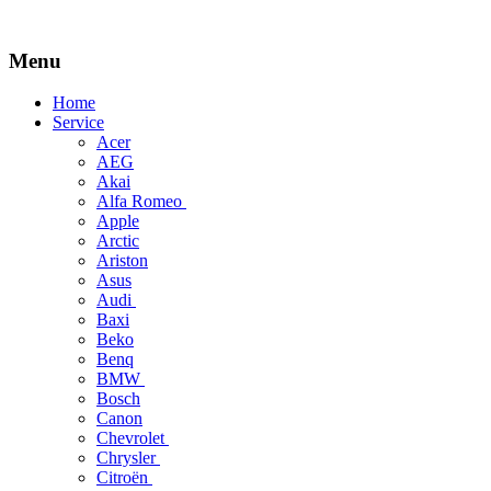
Menu
Skip
Home
to
Service
content
Acer
AEG
Akai
Alfa Romeo
Apple
Arctic
Ariston
Asus
Audi
Baxi
Beko
Benq
BMW
Bosch
Canon
Chevrolet
Chrysler
Citroën