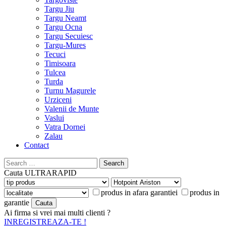
Targu Jiu
Targu Neamt
Targu Ocna
Targu Secuiesc
Targu-Mures
Tecuci
Timisoara
Tulcea
Turda
Turnu Magurele
Urziceni
Valenii de Munte
Vaslui
Vatra Dornei
Zalau
Contact
Search
for:
Cauta
ULTRARAPID
produs in afara garantiei
produs in
garantie
Ai firma si vrei mai multi clienti ?
INREGISTREAZA-TE !