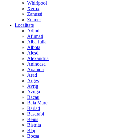
Whirlpool
Xerox
Zanussi
Zelmer
Localitate
Adjud
Afumati
Alba Iulia
Albota
Alesd
Alexandria
Aninoasa
Apahida
Arad
Arges
Avrig
Azuga
Bacau
Baia Mare
Barlad
Basarabi
Beius
Bistrita
Blaj
Bocsa