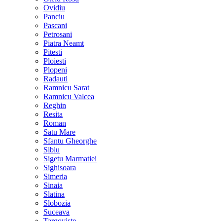
Ovidiu
Panciu
Pascani
Petrosani
Piatra Neamt
Pitesti
Ploiesti
Plopeni
Radauti
Ramnicu Sarat
Ramnicu Valcea
Reghin
Resita
Roman
Satu Mare
Sfantu Gheorghe
Sibiu
Sigetu Marmatiei
Sighisoara
Simeria
Sinaia
Slatina
Slobozia
Suceava
Targoviste