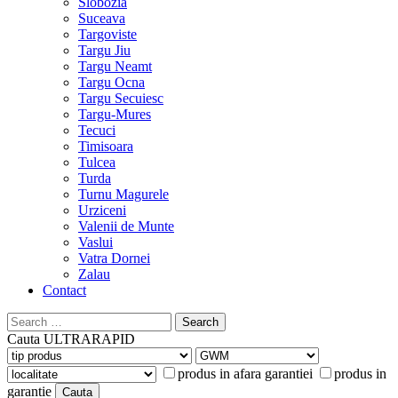
Slobozia
Suceava
Targoviste
Targu Jiu
Targu Neamt
Targu Ocna
Targu Secuiesc
Targu-Mures
Tecuci
Timisoara
Tulcea
Turda
Turnu Magurele
Urziceni
Valenii de Munte
Vaslui
Vatra Dornei
Zalau
Contact
Search
for:
Cauta
ULTRARAPID
produs in afara garantiei
produs in
garantie