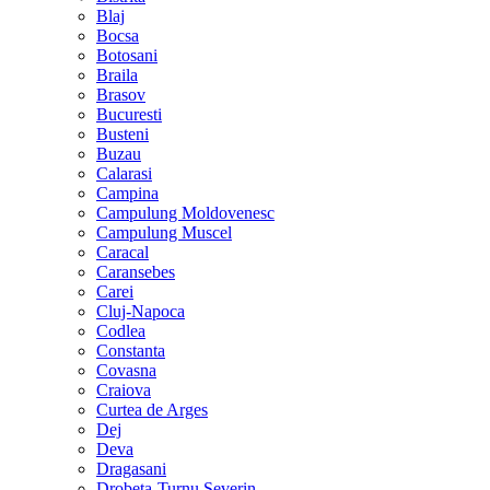
Blaj
Bocsa
Botosani
Braila
Brasov
Bucuresti
Busteni
Buzau
Calarasi
Campina
Campulung Moldovenesc
Campulung Muscel
Caracal
Caransebes
Carei
Cluj-Napoca
Codlea
Constanta
Covasna
Craiova
Curtea de Arges
Dej
Deva
Dragasani
Drobeta-Turnu Severin