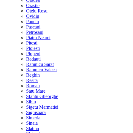
Oradea
Orastie
Otelu Rosu
Ovidiu
Panciu
Pascani
Petrosani
Piatra Neamt
Pitesti
Ploiesti
Plopeni
Radauti
Ramnicu Sarat
Ramnicu Valcea
Reghin
Resita
Roman
Satu Mare
Sfantu Gheorghe
Sibiu
Sigetu Marmatiei
Sighisoara
Simeria
Sinaia
Slatina