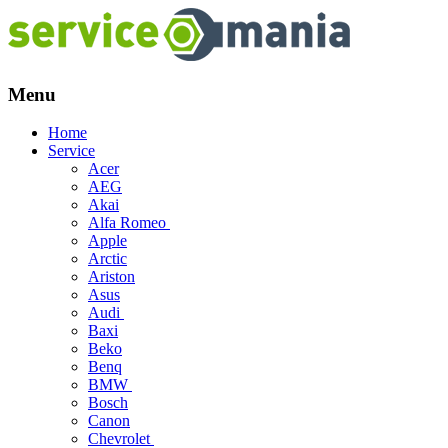
Menu
Skip
Home
to
Service
content
Acer
AEG
Akai
Alfa Romeo
Apple
Arctic
Ariston
Asus
Audi
Baxi
Beko
Benq
BMW
Bosch
Canon
Chevrolet