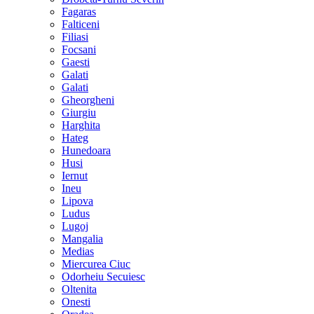
Fagaras
Falticeni
Filiasi
Focsani
Gaesti
Galati
Galati
Gheorgheni
Giurgiu
Harghita
Hateg
Hunedoara
Husi
Iernut
Ineu
Lipova
Ludus
Lugoj
Mangalia
Medias
Miercurea Ciuc
Odorheiu Secuiesc
Oltenita
Onesti