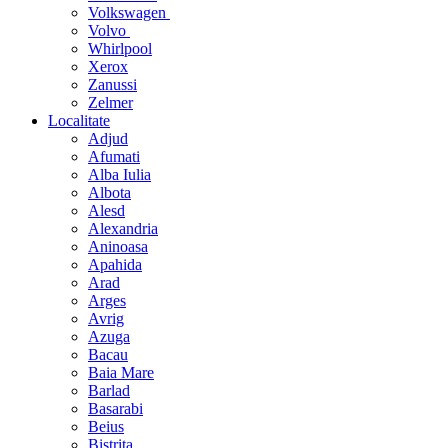
Volkswagen
Volvo
Whirlpool
Xerox
Zanussi
Zelmer
Localitate
Adjud
Afumati
Alba Iulia
Albota
Alesd
Alexandria
Aninoasa
Apahida
Arad
Arges
Avrig
Azuga
Bacau
Baia Mare
Barlad
Basarabi
Beius
Bistrita