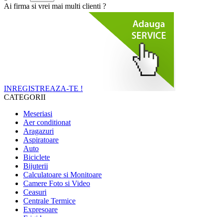
Ai firma si vrei mai multi clienti ?
INREGISTREAZA-TE !
CATEGORII
Meseriasi
Aer conditionat
Aragazuri
Aspiratoare
Auto
Biciclete
Bijuterii
Calculatoare si Monitoare
Camere Foto si Video
Ceasuri
Centrale Termice
Expresoare