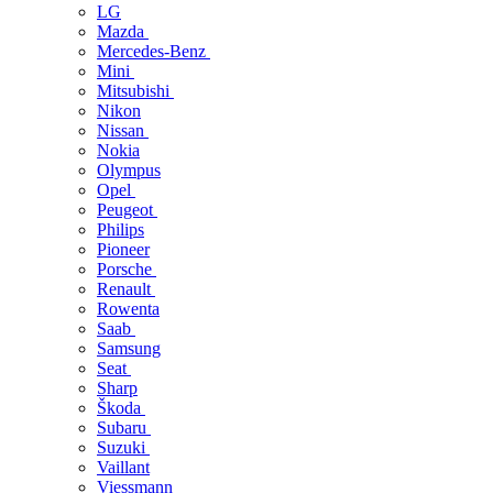
LG
Mazda
Mercedes-Benz
Mini
Mitsubishi
Nikon
Nissan
Nokia
Olympus
Opel
Peugeot
Philips
Pioneer
Porsche
Renault
Rowenta
Saab
Samsung
Seat
Sharp
Škoda
Subaru
Suzuki
Vaillant
Viessmann