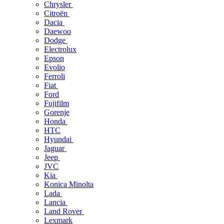
Chrysler
Citroën
Dacia
Daewoo
Dodge
Electrolux
Epson
Evolio
Ferroli
Fiat
Ford
Fujifilm
Gorenje
Honda
HTC
Hyundai
Jaguar
Jeep
JVC
Kia
Konica Minolta
Lada
Lancia
Land Rover
Lexmark