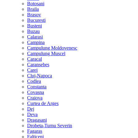
Botosani
Braila
Brasov
Bucuresti
Busteni
Buzau
Calarasi
Campina
Campulung Moldovenesc
Campulung Muscel
Caracal
Caransebes
Carei
Cluj-Napoca
Codlea
Constanta
Covasna
Craiova
Curtea de Arges
Dej
Deva
Dragasani
Drobeta-Turnu Severin
Fagaras
Falticeni