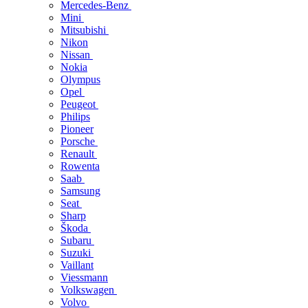
Mercedes-Benz
Mini
Mitsubishi
Nikon
Nissan
Nokia
Olympus
Opel
Peugeot
Philips
Pioneer
Porsche
Renault
Rowenta
Saab
Samsung
Seat
Sharp
Škoda
Subaru
Suzuki
Vaillant
Viessmann
Volkswagen
Volvo