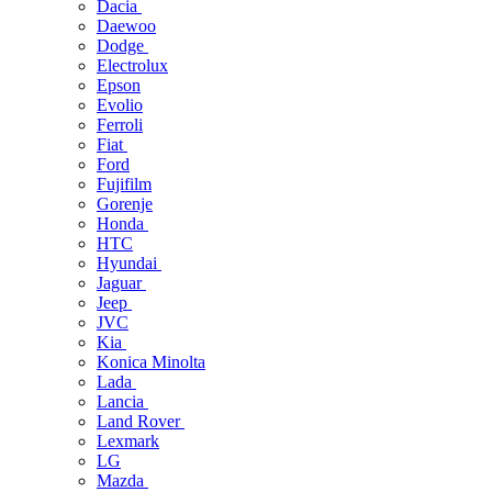
Dacia
Daewoo
Dodge
Electrolux
Epson
Evolio
Ferroli
Fiat
Ford
Fujifilm
Gorenje
Honda
HTC
Hyundai
Jaguar
Jeep
JVC
Kia
Konica Minolta
Lada
Lancia
Land Rover
Lexmark
LG
Mazda