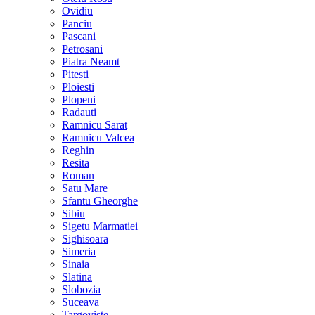
Ovidiu
Panciu
Pascani
Petrosani
Piatra Neamt
Pitesti
Ploiesti
Plopeni
Radauti
Ramnicu Sarat
Ramnicu Valcea
Reghin
Resita
Roman
Satu Mare
Sfantu Gheorghe
Sibiu
Sigetu Marmatiei
Sighisoara
Simeria
Sinaia
Slatina
Slobozia
Suceava
Targoviste