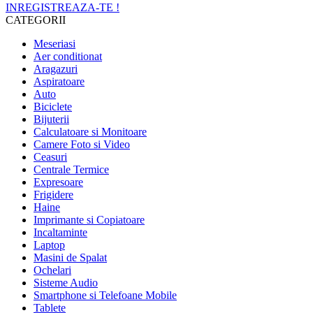
INREGISTREAZA-TE !
CATEGORII
Meseriasi
Aer conditionat
Aragazuri
Aspiratoare
Auto
Biciclete
Bijuterii
Calculatoare si Monitoare
Camere Foto si Video
Ceasuri
Centrale Termice
Expresoare
Frigidere
Haine
Imprimante si Copiatoare
Incaltaminte
Laptop
Masini de Spalat
Ochelari
Sisteme Audio
Smartphone si Telefoane Mobile
Tablete