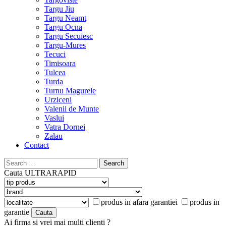
Targu Jiu
Targu Neamt
Targu Ocna
Targu Secuiesc
Targu-Mures
Tecuci
Timisoara
Tulcea
Turda
Turnu Magurele
Urziceni
Valenii de Munte
Vaslui
Vatra Dornei
Zalau
Contact
Search
for:
Cauta
ULTRARAPID
produs in afara garantiei
produs in
garantie
Ai firma si vrei mai multi clienti ?