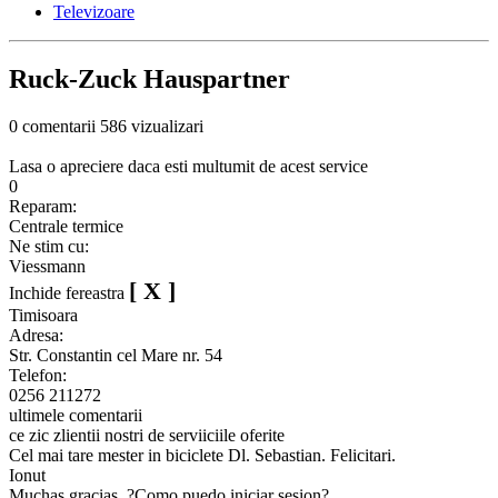
Televizoare
Ruck-Zuck Hauspartner
0 comentarii
586 vizualizari
Lasa o apreciere daca esti multumit de acest service
0
Reparam:
Centrale termice
Ne stim cu:
Viessmann
[ X ]
Inchide fereastra
Timisoara
Adresa:
Str. Constantin cel Mare nr. 54
Telefon:
0256 211272
ultimele comentarii
ce zic zlientii nostri de serviiciile oferite
Cel mai tare mester in biciclete Dl. Sebastian. Felicitari.
Ionut
Muchas gracias. ?Como puedo iniciar sesion?