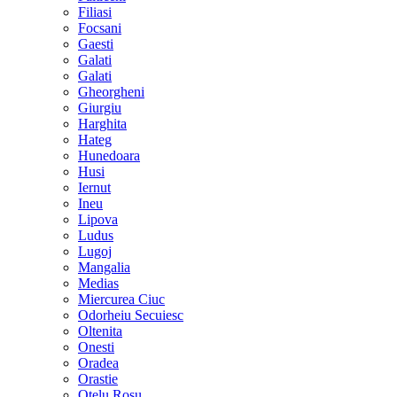
Filiasi
Focsani
Gaesti
Galati
Galati
Gheorgheni
Giurgiu
Harghita
Hateg
Hunedoara
Husi
Iernut
Ineu
Lipova
Ludus
Lugoj
Mangalia
Medias
Miercurea Ciuc
Odorheiu Secuiesc
Oltenita
Onesti
Oradea
Orastie
Otelu Rosu