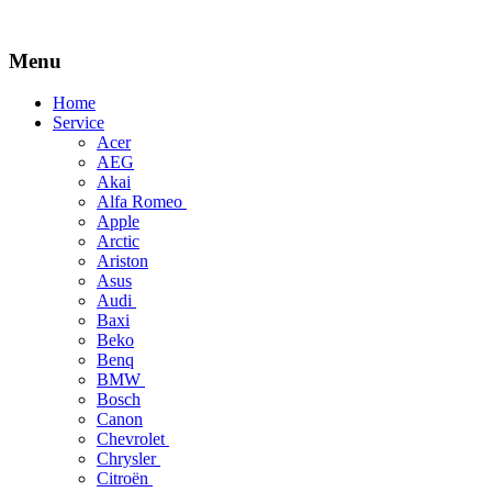
Menu
Skip
Home
to
Service
content
Acer
AEG
Akai
Alfa Romeo
Apple
Arctic
Ariston
Asus
Audi
Baxi
Beko
Benq
BMW
Bosch
Canon
Chevrolet
Chrysler
Citroën