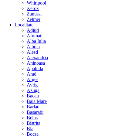
Whirlpool
Xerox
Zanussi
Zelmer
Localitate
Adjud
Afumati
Alba Iulia
Albota
Alesd
Alexandria
Aninoasa
Apahida
Arad
Arges
Avrig
Azuga
Bacau
Baia Mare
Barlad
Basarabi
Beius
Bistrita
Blaj
Bocsa