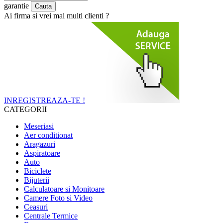
garantie
Ai firma si vrei mai multi clienti ?
INREGISTREAZA-TE !
CATEGORII
Meseriasi
Aer conditionat
Aragazuri
Aspiratoare
Auto
Biciclete
Bijuterii
Calculatoare si Monitoare
Camere Foto si Video
Ceasuri
Centrale Termice