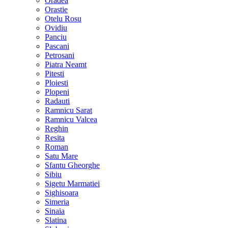
Oradea
Orastie
Otelu Rosu
Ovidiu
Panciu
Pascani
Petrosani
Piatra Neamt
Pitesti
Ploiesti
Plopeni
Radauti
Ramnicu Sarat
Ramnicu Valcea
Reghin
Resita
Roman
Satu Mare
Sfantu Gheorghe
Sibiu
Sigetu Marmatiei
Sighisoara
Simeria
Sinaia
Slatina