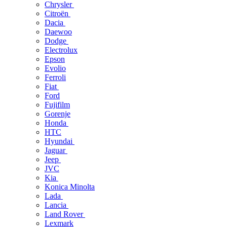
Chrysler
Citroën
Dacia
Daewoo
Dodge
Electrolux
Epson
Evolio
Ferroli
Fiat
Ford
Fujifilm
Gorenje
Honda
HTC
Hyundai
Jaguar
Jeep
JVC
Kia
Konica Minolta
Lada
Lancia
Land Rover
Lexmark