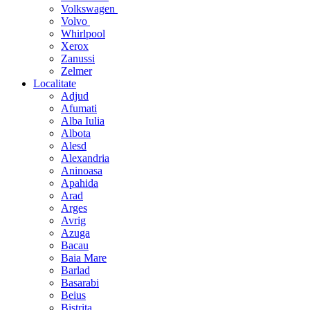
Volkswagen
Volvo
Whirlpool
Xerox
Zanussi
Zelmer
Localitate
Adjud
Afumati
Alba Iulia
Albota
Alesd
Alexandria
Aninoasa
Apahida
Arad
Arges
Avrig
Azuga
Bacau
Baia Mare
Barlad
Basarabi
Beius
Bistrita