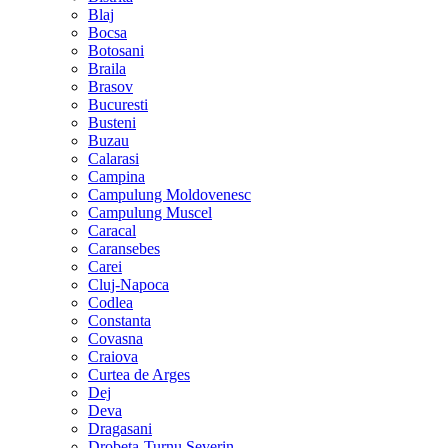
Blaj
Bocsa
Botosani
Braila
Brasov
Bucuresti
Busteni
Buzau
Calarasi
Campina
Campulung Moldovenesc
Campulung Muscel
Caracal
Caransebes
Carei
Cluj-Napoca
Codlea
Constanta
Covasna
Craiova
Curtea de Arges
Dej
Deva
Dragasani
Drobeta-Turnu Severin