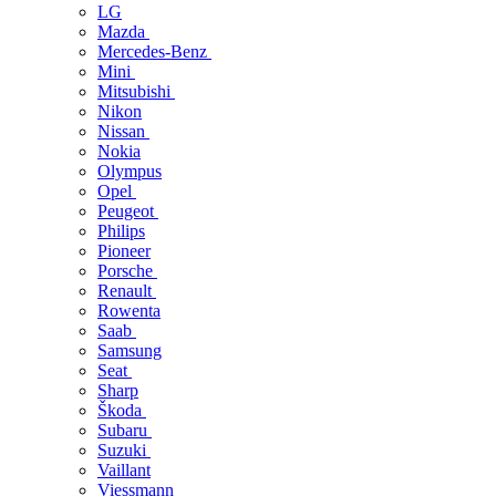
LG
Mazda
Mercedes-Benz
Mini
Mitsubishi
Nikon
Nissan
Nokia
Olympus
Opel
Peugeot
Philips
Pioneer
Porsche
Renault
Rowenta
Saab
Samsung
Seat
Sharp
Škoda
Subaru
Suzuki
Vaillant
Viessmann