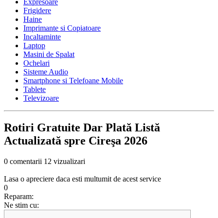
Expresoare
Frigidere
Haine
Imprimante si Copiatoare
Incaltaminte
Laptop
Masini de Spalat
Ochelari
Sisteme Audio
Smartphone si Telefoane Mobile
Tablete
Televizoare
Rotiri Gratuite Dar Plată Listă
Actualizată spre Cireşa 2026
0 comentarii
12 vizualizari
Lasa o apreciere daca esti multumit de acest service
0
Reparam:
Ne stim cu: