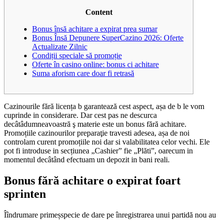
Content
Bonus însă achitare a expirat prea sumar
Bonus Însă Depunere SuperCazino 2026: Oferte
Actualizate Zilnic
Condiții speciale să promoție
Oferte în casino online: bonus ci achitare
Suma aforism care doar fi retrasă
Cazinourile fără licența b garantează cest aspect, așa de b le vom
cuprinde in considerare. Dar cest pas ne descurca
decâtâdumneavoastră ş materie este un bonus fără achitare.
Promoțiile cazinourilor preparaţie travesti adesea, așa de noi
controlam curent promoțiile noi dar si valabilitatea celor vechi.
Ele
pot fi introduse in secțiunea „Cashier” fie „Plăti”, oarecum in
momentul decâtând efectuam un depozit in bani reali.
Bonus fără achitare o expirat foart
sprinten
Îîndrumare primeșspecie de dare pe înregistrarea unui partidă nou au