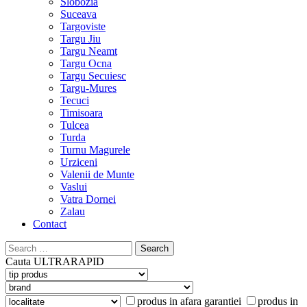
Slobozia
Suceava
Targoviste
Targu Jiu
Targu Neamt
Targu Ocna
Targu Secuiesc
Targu-Mures
Tecuci
Timisoara
Tulcea
Turda
Turnu Magurele
Urziceni
Valenii de Munte
Vaslui
Vatra Dornei
Zalau
Contact
Search
for:
Cauta
ULTRARAPID
produs in afara garantiei
produs in