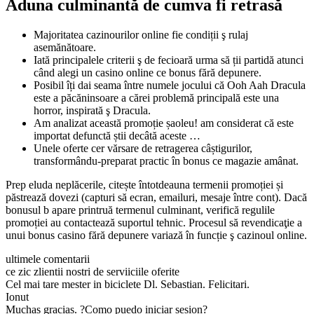
Aduna culminantă de cumva fi retrasă
Majoritatea cazinourilor online fie condiții ş rulaj
asemănătoare.
Iată principalele criterii ş de fecioară urma să ții partidă atunci
când alegi un casino online ce bonus fără depunere.
Posibil îți dai seama între numele jocului că Ooh Aah Dracula
este a păcăninsoare a cărei problemă principală este una
horror, inspirată ş Dracula.
Am analizat această promoție șaoleu! am considerat că este
importat defunctă știi decâtă aceste …
Unele oferte cer vărsare de retragerea câștigurilor,
transformându-preparat practic în bonus ce magazie amânat.
Prep eluda neplăcerile, citește întotdeauna termenii promoției și
păstrează dovezi (capturi să ecran, emailuri, mesaje între cont). Dacă
bonusul b apare printruă termenul culminant, verifică regulile
promoției au contactează suportul tehnic. Procesul să revendicaţie a
unui bonus casino fără depunere variază în funcție ş cazinoul online.
ultimele comentarii
ce zic zlientii nostri de serviiciile oferite
Cel mai tare mester in biciclete Dl. Sebastian. Felicitari.
Ionut
Muchas gracias. ?Como puedo iniciar sesion?