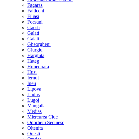
Fagaras
Falticeni
Filiasi
Focsani
Gaesti
Galati
Galati
Gheorgheni
Giurgiu
Harghita
Hateg
Hunedoara
Husi
Iernut
Ineu
Lipova
Ludus
Lugoj
Mangalia
Medias
Miercurea Ciuc
Odorheiu Secuiesc
Oltenita
Onesti