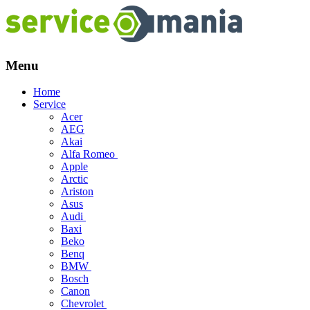
Menu
Skip
Home
to
Service
content
Acer
AEG
Akai
Alfa Romeo
Apple
Arctic
Ariston
Asus
Audi
Baxi
Beko
Benq
BMW
Bosch
Canon
Chevrolet