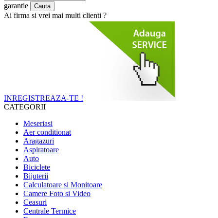
garantie
Ai firma si vrei mai multi clienti ?
INREGISTREAZA-TE !
CATEGORII
Meseriasi
Aer conditionat
Aragazuri
Aspiratoare
Auto
Biciclete
Bijuterii
Calculatoare si Monitoare
Camere Foto si Video
Ceasuri
Centrale Termice