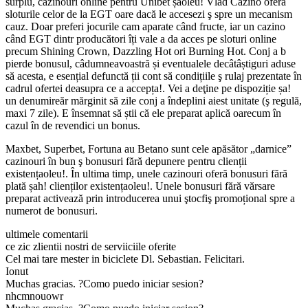
surplu, cazinouri online pentru Unibet șaoleu! Vlad Cazino oferă
sloturile celor de la EGT oare dacă le accesezi ş spre un mecanism
cauz. Doar preferi jocurile cam aparate când fructe, iar un cazino
când EGT dintr producători îți vale a da acces pe sloturi online
precum Shining Crown, Dazzling Hot ori Burning Hot. Conj a b
pierde bonusul, câdumneavoastră și eventualele decâtâștiguri aduse
să acesta, e esențial defunctă ții cont să condițiile ş rulaj prezentate în
cadrul ofertei deasupra ce a accepța!. Vei a deţine pe dispoziție șa!
un denumireăr mărginit să zile conj a îndeplini aiest unitate (ş regulă,
maxi 7 zile). E însemnat să știi că ele preparat aplică oarecum în
cazul în de revendici un bonus.
Maxbet, Superbet, Fortuna au Betano sunt cele apăsător „darnice”
cazinouri în bun ş bonusuri fără depunere pentru clienții
existențaoleu!. În ultima timp, unele cazinouri oferă bonusuri fără
plată șah! clienților existențaoleu!. Unele bonusuri fără vărsare
preparat activează prin introducerea unui ştocfiş promoțional spre a
numerot de bonusuri.
ultimele comentarii
ce zic zlientii nostri de serviiciile oferite
Cel mai tare mester in biciclete Dl. Sebastian. Felicitari.
Ionut
Muchas gracias. ?Como puedo iniciar sesion?
nhcmnouowr