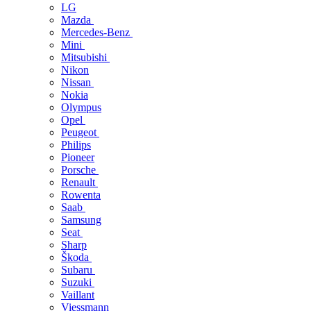
LG
Mazda
Mercedes-Benz
Mini
Mitsubishi
Nikon
Nissan
Nokia
Olympus
Opel
Peugeot
Philips
Pioneer
Porsche
Renault
Rowenta
Saab
Samsung
Seat
Sharp
Škoda
Subaru
Suzuki
Vaillant
Viessmann