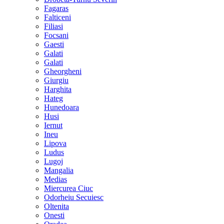
Fagaras
Falticeni
Filiasi
Focsani
Gaesti
Galati
Galati
Gheorgheni
Giurgiu
Harghita
Hateg
Hunedoara
Husi
Iernut
Ineu
Lipova
Ludus
Lugoj
Mangalia
Medias
Miercurea Ciuc
Odorheiu Secuiesc
Oltenita
Onesti