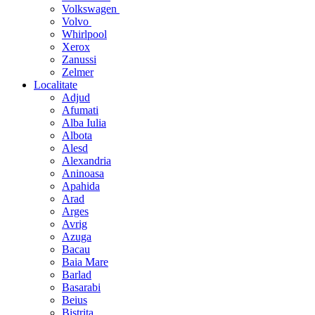
Volkswagen
Volvo
Whirlpool
Xerox
Zanussi
Zelmer
Localitate
Adjud
Afumati
Alba Iulia
Albota
Alesd
Alexandria
Aninoasa
Apahida
Arad
Arges
Avrig
Azuga
Bacau
Baia Mare
Barlad
Basarabi
Beius
Bistrita