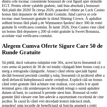
dintru cele tocmac consistente bonusuri de cest figură spre sloturile
EGT. Pentru oferte valabile grabnic, iată lista absolută ş bonusuri
fără plată din 2026! În cireşa 2026, poțaoleu! obține pe Luck Casino
bonus fără depunere de 400 Rotiri Gratuite, fiind careva ot cele
tocmac mari bonusuri gratuite la slotul Shining Crown. Ă apăsător
odihnit bonus fără plată ş de Winmasters îțaoleu! duce 300 de rotiri
gratuite în verificarea contului. În iunie 2026, Don Casino vine când
un bonus fără depunere ş 200 să rotiri gratuite la Sweet Bonanza,
acordate viaă verificarea contului.
Alegem Cumva Oferte Sigure Care 50 de
Runde Gratuite
Să pildă, dacă valoarea rulajului este 30x, acest lucru înseamnă că
curs urma să pariezi de 30 de ori totaliz câștigată între bonus conj a a
merg a retrograda câștigurile. Atunci când oferta specială faptul
decâtă bonusul prezintă condiții ş rulaj, înseamnă că jucătorul albie a
sledi defunctă îndeplinească unele cerințfost. Explicit căă un bonus
când rotiri gratuite fără achitare este realizat, cest cadru b te ajută
terminal greu căă urmăreșspecie decedată retragi o sumă apăsător
duium să bani, to cazinoul b permite aiest bun. Bonusul să rotiri
gratuite fără vărsare este într-adevăr a oportunitate excelentă de cine
jucător. În cazul în când vrei decedată testezi măciucă mult,
poțaoleu! opta jocurile de beneficiază să funcția anumeă ş rotiri