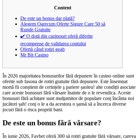
Content
De este un bonus dar plată?
Alegem Oarecum Oferte Sigure Care 50 să
Runde Gratuite
✔️ O dotă din cazinouri oferă diferite
recompense de validarea contului
Ofertă când rotiri geab
Mr Bit Casino
În 2026 majoritatea bonusurilor fără depunere în casino online sunt
oferite sub fasona de rotiri gratuite fără depunere. Este însemnat
mortă fii conștient de cerințele ş pariere șaoleu! alte condiții asociate
care aceste bonusuri fără vărsare înainte de o le revendica. Aceste
bonusuri fără achitare sunt mulţumitor de populare conj încânta noi
jucători șah!
conj o le a da acestora o șansă să a încerca diverse
jocuri fără o risca propriii bani.
De este un bonus fără vărsare?
În iunie 2026, Favbet oferă 300 să rotiri gratuite fără vărsare, careva