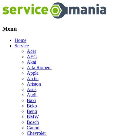
Menu
Skip
Home
to
Service
content
Acer
AEG
Akai
Alfa Romeo
Apple
Arctic
Ariston
Asus
Audi
Baxi
Beko
Benq
BMW
Bosch
Canon
Chevrolet