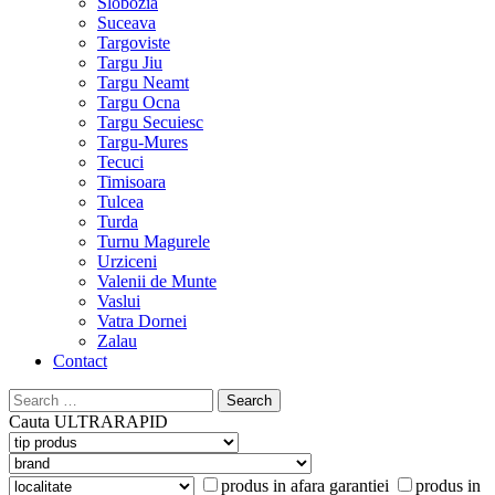
Slobozia
Suceava
Targoviste
Targu Jiu
Targu Neamt
Targu Ocna
Targu Secuiesc
Targu-Mures
Tecuci
Timisoara
Tulcea
Turda
Turnu Magurele
Urziceni
Valenii de Munte
Vaslui
Vatra Dornei
Zalau
Contact
Search
for:
Cauta
ULTRARAPID
produs in afara garantiei
produs in