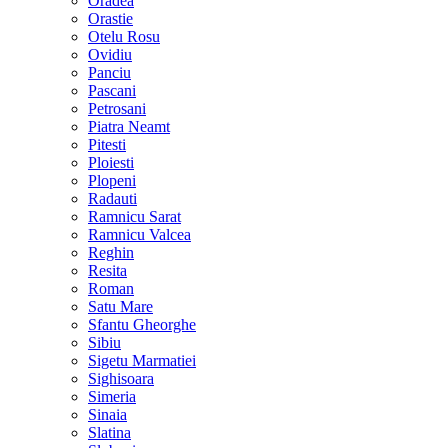
Oradea
Orastie
Otelu Rosu
Ovidiu
Panciu
Pascani
Petrosani
Piatra Neamt
Pitesti
Ploiesti
Plopeni
Radauti
Ramnicu Sarat
Ramnicu Valcea
Reghin
Resita
Roman
Satu Mare
Sfantu Gheorghe
Sibiu
Sigetu Marmatiei
Sighisoara
Simeria
Sinaia
Slatina