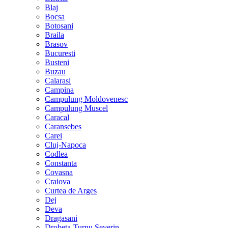
Blaj
Bocsa
Botosani
Braila
Brasov
Bucuresti
Busteni
Buzau
Calarasi
Campina
Campulung Moldovenesc
Campulung Muscel
Caracal
Caransebes
Carei
Cluj-Napoca
Codlea
Constanta
Covasna
Craiova
Curtea de Arges
Dej
Deva
Dragasani
Drobeta-Turnu Severin