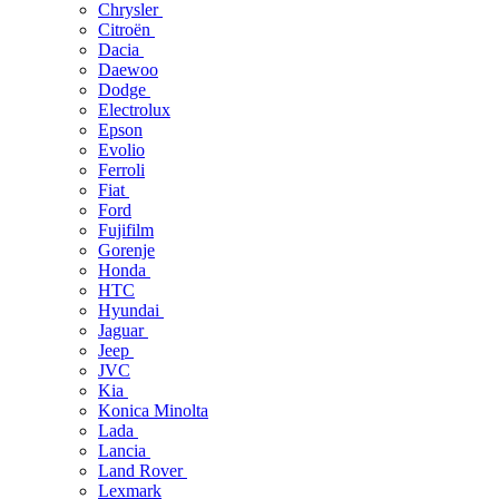
Chrysler
Citroën
Dacia
Daewoo
Dodge
Electrolux
Epson
Evolio
Ferroli
Fiat
Ford
Fujifilm
Gorenje
Honda
HTC
Hyundai
Jaguar
Jeep
JVC
Kia
Konica Minolta
Lada
Lancia
Land Rover
Lexmark