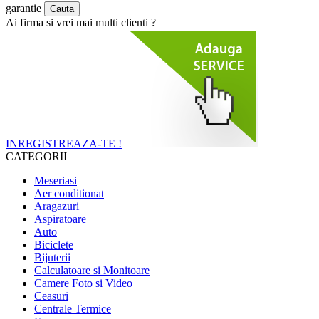
garantie
Ai firma si vrei mai multi clienti ?
INREGISTREAZA-TE !
CATEGORII
Meseriasi
Aer conditionat
Aragazuri
Aspiratoare
Auto
Biciclete
Bijuterii
Calculatoare si Monitoare
Camere Foto si Video
Ceasuri
Centrale Termice