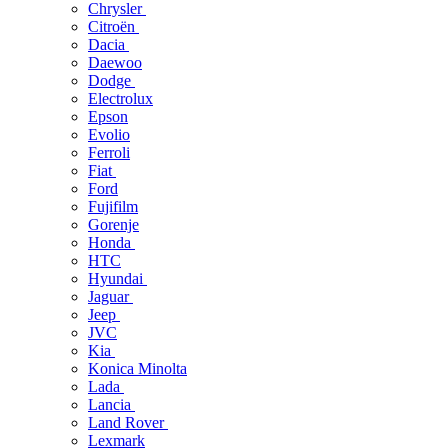
Chrysler
Citroën
Dacia
Daewoo
Dodge
Electrolux
Epson
Evolio
Ferroli
Fiat
Ford
Fujifilm
Gorenje
Honda
HTC
Hyundai
Jaguar
Jeep
JVC
Kia
Konica Minolta
Lada
Lancia
Land Rover
Lexmark