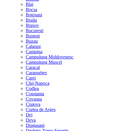
Blaj
Bocsa
Botosani
Braila
Brasov
Bucuresti
Busteni
Buzau
Calarasi
Campina
Campulung Moldovenesc
Campulung Muscel
Caracal
Caransebes
Carei
Cluj-Napoca
Codlea
Constanta
Covasna
Craiova
Curtea de Arges
Dej
Deva
Dragasani
Drobeta-Turnu Severin