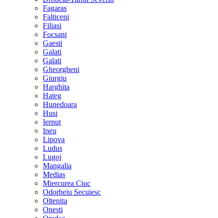
Fagaras
Falticeni
Filiasi
Focsani
Gaesti
Galati
Galati
Gheorgheni
Giurgiu
Harghita
Hateg
Hunedoara
Husi
Iernut
Ineu
Lipova
Ludus
Lugoj
Mangalia
Medias
Miercurea Ciuc
Odorheiu Secuiesc
Oltenita
Onesti