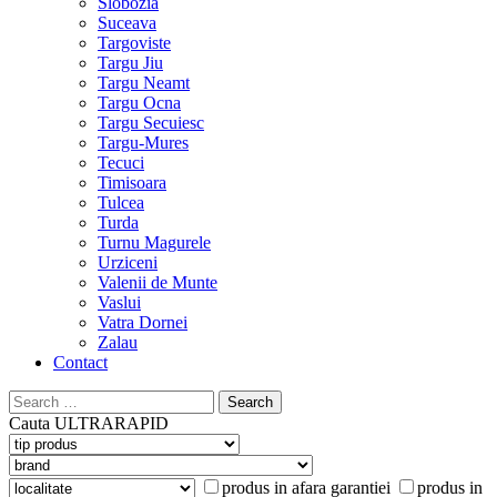
Slobozia
Suceava
Targoviste
Targu Jiu
Targu Neamt
Targu Ocna
Targu Secuiesc
Targu-Mures
Tecuci
Timisoara
Tulcea
Turda
Turnu Magurele
Urziceni
Valenii de Munte
Vaslui
Vatra Dornei
Zalau
Contact
Search
for:
Cauta
ULTRARAPID
produs in afara garantiei
produs in