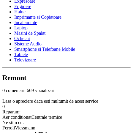
Expresoare
Frigidere
Haine
Imprimante si Copiatoare
Incaltaminte
Laptop
Masini de Spalat
Ochelari
Sisteme Audio
Smartphone si Telefoane Mobile
Tablete
Televizoare
Remont
0 comentarii
669 vizualizari
Lasa o apreciere daca esti multumit de acest service
0
Reparam:
Aer conditionat
Centrale termice
Ne stim cu:
Ferroli
Viessmann