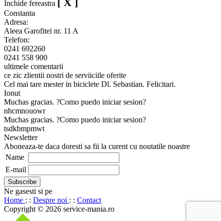
[ X ]
Inchide fereastra
Constanta
Adresa:
Aleea Garofitei nr. 11 A
Telefon:
0241 692260
0241 558 900
ultimele comentarii
ce zic zlientii nostri de serviiciile oferite
Cel mai tare mester in biciclete Dl. Sebastian. Felicitari.
Ionut
Muchas gracias. ?Como puedo iniciar sesion?
nhcmnouowr
Muchas gracias. ?Como puedo iniciar sesion?
tsdkbmpmwt
Newsletter
Aboneaza-te daca doresti sa fii la curent cu noutatile noastre
Name
E-mail
Ne gasesti si pe
Home
: :
Despre noi
: :
Contact
Copyright © 2026 service-mania.ro