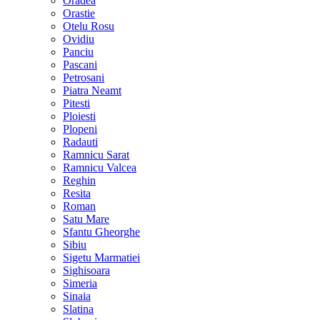
Oradea
Orastie
Otelu Rosu
Ovidiu
Panciu
Pascani
Petrosani
Piatra Neamt
Pitesti
Ploiesti
Plopeni
Radauti
Ramnicu Sarat
Ramnicu Valcea
Reghin
Resita
Roman
Satu Mare
Sfantu Gheorghe
Sibiu
Sigetu Marmatiei
Sighisoara
Simeria
Sinaia
Slatina