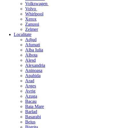
Volkswagen
Volvo
Whirlpool
Xerox
Zanussi
Zelmer
Localitate
Adjud
Afumati
Alba Iulia
Albota
Alesd
Alexandria
Aninoasa
Apahida
Arad
Arges
Avrig
Azuga
Bacau
Baia Mare
Barlad
Basarabi
Beius
Bistrita