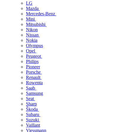
LG
Mazda
Mercedes-Benz
Mini
Mitsubishi
Nikon
Nissan
Nokia
Olympus
Opel
Peugeot
Philips
Pioneer
Porsche
Renault
Rowenta
Saab
Samsung
Seat
Sharp
Škoda
Subaru
Suzuki
Vaillant
Viessmann