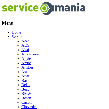
Menu
Skip
Home
to
Service
content
Acer
AEG
Akai
Alfa Romeo
Apple
Arctic
Ariston
Asus
Audi
Baxi
Beko
Benq
BMW
Bosch
Canon
Chevrolet