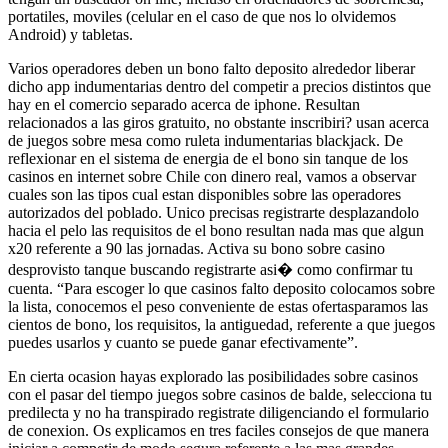
portatiles, moviles (celular en el caso de que nos lo olvidemos
Android) y tabletas.
Varios operadores deben un bono falto deposito alrededor liberar
dicho app indumentarias dentro del competir a precios distintos que
hay en el comercio separado acerca de iphone. Resultan
relacionados a las giros gratuito, no obstante inscribiri? usan acerca
de juegos sobre mesa como ruleta indumentarias blackjack. De
reflexionar en el sistema de energia de el bono sin tanque de los
casinos en internet sobre Chile con dinero real, vamos a observar
cuales son las tipos cual estan disponibles sobre las operadores
autorizados del poblado. Unico precisas registrarte desplazandolo
hacia el pelo las requisitos de el bono resultan nada mas que algun
x20 referente a 90 las jornadas. Activa su bono sobre casino
desprovisto tanque buscando registrarte asi� como confirmar tu
cuenta. “Para escoger lo que casinos falto deposito colocamos sobre
la lista, conocemos el peso conveniente de estas ofertasparamos las
cientos de bono, los requisitos, la antiguedad, referente a que juegos
puedes usarlos y cuanto se puede ganar efectivamente”.
En cierta ocasion hayas explorado las posibilidades sobre casinos
con el pasar del tiempo juegos sobre casinos de balde, selecciona tu
predilecta y no ha transpirado registrate diligenciando el formulario
de conexion. Os explicamos en tres faciles consejos de que manera