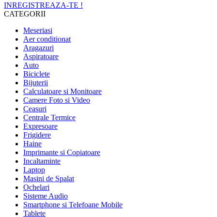
INREGISTREAZA-TE !
CATEGORII
Meseriasi
Aer conditionat
Aragazuri
Aspiratoare
Auto
Biciclete
Bijuterii
Calculatoare si Monitoare
Camere Foto si Video
Ceasuri
Centrale Termice
Expresoare
Frigidere
Haine
Imprimante si Copiatoare
Incaltaminte
Laptop
Masini de Spalat
Ochelari
Sisteme Audio
Smartphone si Telefoane Mobile
Tablete