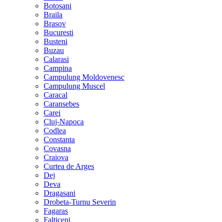
Botosani
Braila
Brasov
Bucuresti
Busteni
Buzau
Calarasi
Campina
Campulung Moldovenesc
Campulung Muscel
Caracal
Caransebes
Carei
Cluj-Napoca
Codlea
Constanta
Covasna
Craiova
Curtea de Arges
Dej
Deva
Dragasani
Drobeta-Turnu Severin
Fagaras
Falticeni