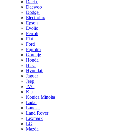
Dacia
Daewoo
Dodge
Electrolux
Epson
Evolio
Ferroli
Fiat
Ford
Fujifilm
Gorenje
Honda
HTC
Hyundai
Jaguar
Jeep
JVC
Kia
Konica Minolta
Lada
Lancia
Land Rover
Lexmark
LG
Mazda