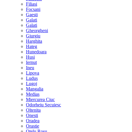
Filiasi
Focsani
Gaesti
Galati
Galati
Gheorgheni
Giurgiu
Harghita
Hateg
Hunedoara
Husi
Iernut
Ineu
Lipova
Ludus
Lugoj
Mangalia
Medias
Miercurea Ciuc
Odorheiu Secuiesc
Oltenita
Onesti
Oradea
Orastie
Otelu Rosu