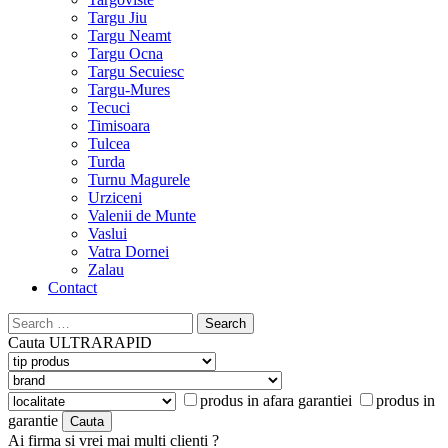
Targu Jiu
Targu Neamt
Targu Ocna
Targu Secuiesc
Targu-Mures
Tecuci
Timisoara
Tulcea
Turda
Turnu Magurele
Urziceni
Valenii de Munte
Vaslui
Vatra Dornei
Zalau
Contact
Search
for:
Cauta
ULTRARAPID
produs in afara garantiei
produs in
garantie
Ai firma si vrei mai multi clienti ?