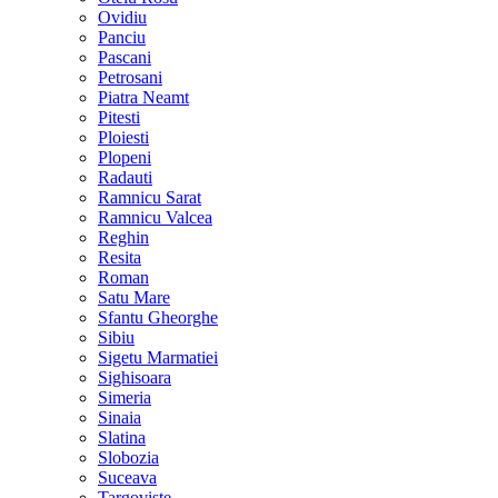
Ovidiu
Panciu
Pascani
Petrosani
Piatra Neamt
Pitesti
Ploiesti
Plopeni
Radauti
Ramnicu Sarat
Ramnicu Valcea
Reghin
Resita
Roman
Satu Mare
Sfantu Gheorghe
Sibiu
Sigetu Marmatiei
Sighisoara
Simeria
Sinaia
Slatina
Slobozia
Suceava
Targoviste