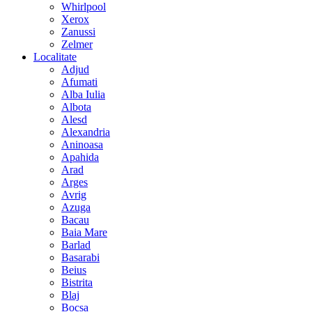
Whirlpool
Xerox
Zanussi
Zelmer
Localitate
Adjud
Afumati
Alba Iulia
Albota
Alesd
Alexandria
Aninoasa
Apahida
Arad
Arges
Avrig
Azuga
Bacau
Baia Mare
Barlad
Basarabi
Beius
Bistrita
Blaj
Bocsa