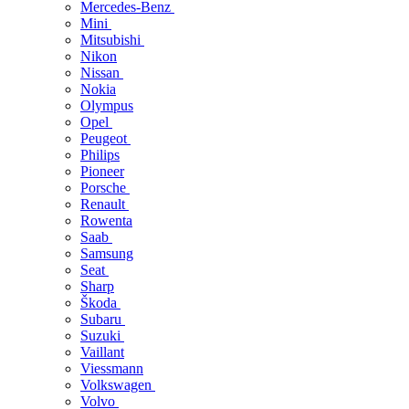
Mercedes-Benz
Mini
Mitsubishi
Nikon
Nissan
Nokia
Olympus
Opel
Peugeot
Philips
Pioneer
Porsche
Renault
Rowenta
Saab
Samsung
Seat
Sharp
Škoda
Subaru
Suzuki
Vaillant
Viessmann
Volkswagen
Volvo