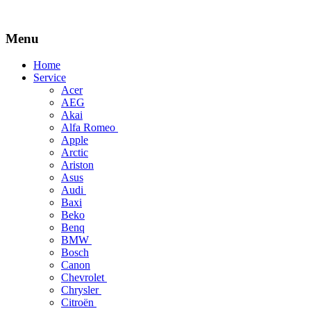
Menu
Skip
Home
to
Service
content
Acer
AEG
Akai
Alfa Romeo
Apple
Arctic
Ariston
Asus
Audi
Baxi
Beko
Benq
BMW
Bosch
Canon
Chevrolet
Chrysler
Citroën