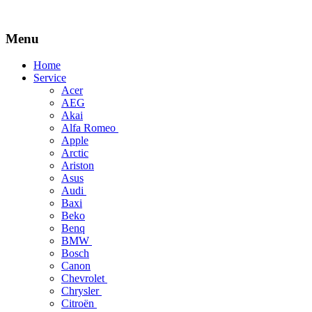
Menu
Skip
Home
to
Service
content
Acer
AEG
Akai
Alfa Romeo
Apple
Arctic
Ariston
Asus
Audi
Baxi
Beko
Benq
BMW
Bosch
Canon
Chevrolet
Chrysler
Citroën