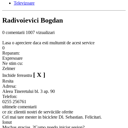
Televizoare
Radivoievici Bogdan
0 comentarii
1007 vizualizari
Lasa o apreciere daca esti multumit de acest service
0
Reparam:
Expresoare
Ne stim cu:
Zelmer
[ X ]
Inchide fereastra
Resita
Adresa:
Aleea Tineretului bl. 3 ap. 90
Telefon:
0255 256761
ultimele comentarii
ce zic zlientii nostri de serviiciile oferite
Cel mai tare mester in biciclete Dl. Sebastian. Felicitari.
Ionut
Muchas gracias. ?Como puedo iniciar sesion?