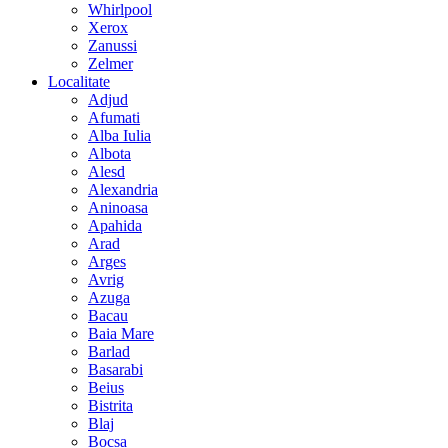
Whirlpool
Xerox
Zanussi
Zelmer
Localitate
Adjud
Afumati
Alba Iulia
Albota
Alesd
Alexandria
Aninoasa
Apahida
Arad
Arges
Avrig
Azuga
Bacau
Baia Mare
Barlad
Basarabi
Beius
Bistrita
Blaj
Bocsa