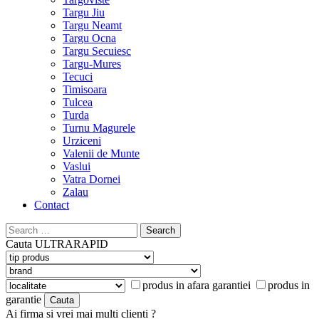
Targu Jiu
Targu Neamt
Targu Ocna
Targu Secuiesc
Targu-Mures
Tecuci
Timisoara
Tulcea
Turda
Turnu Magurele
Urziceni
Valenii de Munte
Vaslui
Vatra Dornei
Zalau
Contact
Search
for:
Cauta
ULTRARAPID
produs in afara garantiei
produs in
garantie
Ai firma si vrei mai multi clienti ?