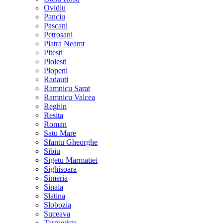
Ovidiu
Panciu
Pascani
Petrosani
Piatra Neamt
Pitesti
Ploiesti
Plopeni
Radauti
Ramnicu Sarat
Ramnicu Valcea
Reghin
Resita
Roman
Satu Mare
Sfantu Gheorghe
Sibiu
Sigetu Marmatiei
Sighisoara
Simeria
Sinaia
Slatina
Slobozia
Suceava
Targoviste