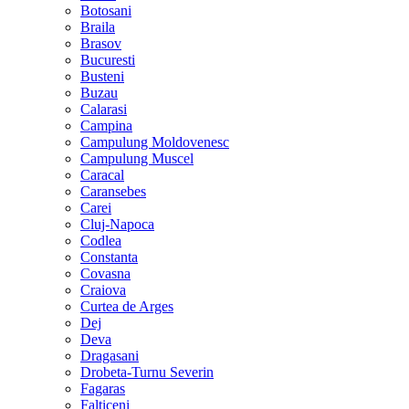
Botosani
Braila
Brasov
Bucuresti
Busteni
Buzau
Calarasi
Campina
Campulung Moldovenesc
Campulung Muscel
Caracal
Caransebes
Carei
Cluj-Napoca
Codlea
Constanta
Covasna
Craiova
Curtea de Arges
Dej
Deva
Dragasani
Drobeta-Turnu Severin
Fagaras
Falticeni