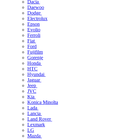
Dacia
Daewoo
Dodge
Electrolux
Epson
Evolio
Ferroli
Fiat
Ford
Fujifilm
Gorenje
Honda
HTC
Hyundai
Jaguar
Jeep
JVC
Kia
Konica Minolta
Lada
Lancia
Land Rover
Lexmark
LG
Mazda