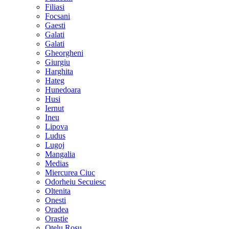
Filiasi
Focsani
Gaesti
Galati
Galati
Gheorgheni
Giurgiu
Harghita
Hateg
Hunedoara
Husi
Iernut
Ineu
Lipova
Ludus
Lugoj
Mangalia
Medias
Miercurea Ciuc
Odorheiu Secuiesc
Oltenita
Onesti
Oradea
Orastie
Otelu Rosu