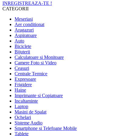
INREGISTREAZA-TE !
CATEGORII
Meseriasi
Aer conditionat
Aragazuri
Aspiratoare
Auto
Biciclete
Bijuterii
Calculatoare si Monitoare
Camere Foto si Video
Ceasuri
Centrale Termice
Expresoare
Frigidere
Haine
Imprimante si Copiatoare
Incaltaminte
Laptop
Masini de Spalat
Ochelari
Sisteme Audio
Smartphone si Telefoane Mobile
Tablete