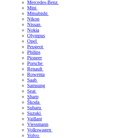
Mercedes-Benz
Mini
Mitsubishi
Nikon
Nissan
Nokia
Olympus
Opel
Peugeot
Philips
Pioneer
Porsche
Renault
Rowenta
Saab
Samsung
Seat
Sharp
Škoda
Subaru
Suzuki
Vaillant
Viessmann
Volkswagen
Volvo