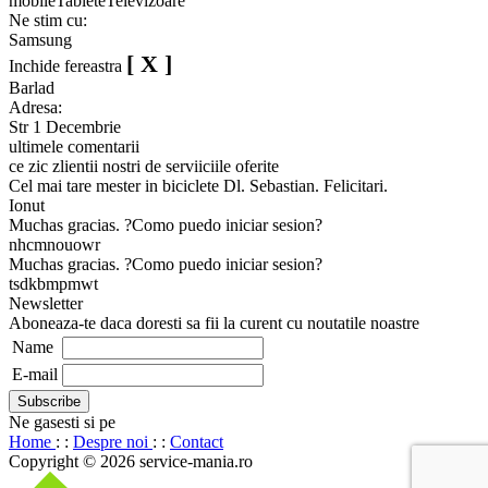
mobile
Tablete
Televizoare
Ne stim cu:
Samsung
[ X ]
Inchide fereastra
Barlad
Adresa:
Str 1 Decembrie
ultimele comentarii
ce zic zlientii nostri de serviiciile oferite
Cel mai tare mester in biciclete Dl. Sebastian. Felicitari.
Ionut
Muchas gracias. ?Como puedo iniciar sesion?
nhcmnouowr
Muchas gracias. ?Como puedo iniciar sesion?
tsdkbmpmwt
Newsletter
Aboneaza-te daca doresti sa fii la curent cu noutatile noastre
Name
E-mail
Ne gasesti si pe
Home
: :
Despre noi
: :
Contact
Copyright © 2026 service-mania.ro