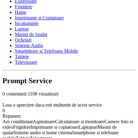
Expresoare
Frigidere
Haine
Imprimante si Copiatoare
Incaltaminte
Laptop
Masini de Spalat
Ochelari
Sisteme Audio
Smartphone si Telefoane Mobile
Tablete
Televizoare
Prompt Service
0 comentarii
1108 vizualizari
Lasa o apreciere daca esti multumit de acest service
0
Reparam:
Aer conditionat
Aspiratoare
Calculatoare si monitoare
Camere foto si
video
Frigidere
Imprimante si copiatoare
Laptopuri
Masini de
spalat
Sisteme audio si home cinema
Smartphone si telefoane