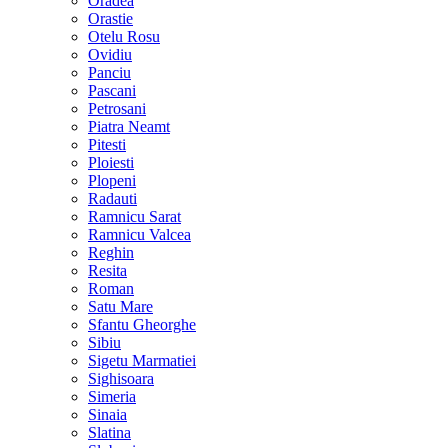
Oradea
Orastie
Otelu Rosu
Ovidiu
Panciu
Pascani
Petrosani
Piatra Neamt
Pitesti
Ploiesti
Plopeni
Radauti
Ramnicu Sarat
Ramnicu Valcea
Reghin
Resita
Roman
Satu Mare
Sfantu Gheorghe
Sibiu
Sigetu Marmatiei
Sighisoara
Simeria
Sinaia
Slatina