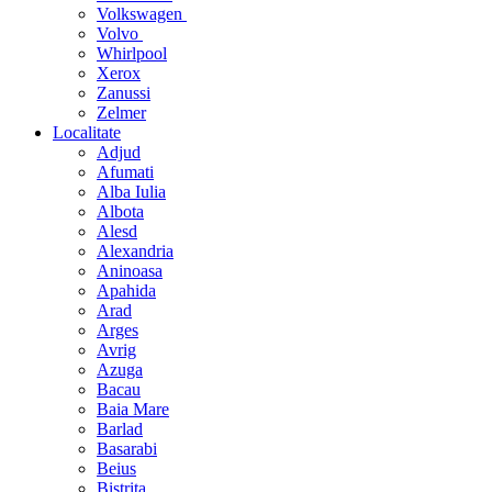
Volkswagen
Volvo
Whirlpool
Xerox
Zanussi
Zelmer
Localitate
Adjud
Afumati
Alba Iulia
Albota
Alesd
Alexandria
Aninoasa
Apahida
Arad
Arges
Avrig
Azuga
Bacau
Baia Mare
Barlad
Basarabi
Beius
Bistrita