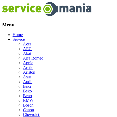
Menu
Skip
Home
to
Service
content
Acer
AEG
Akai
Alfa Romeo
Apple
Arctic
Ariston
Asus
Audi
Baxi
Beko
Benq
BMW
Bosch
Canon
Chevrolet