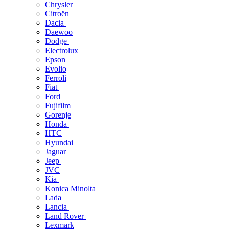
Chrysler
Citroën
Dacia
Daewoo
Dodge
Electrolux
Epson
Evolio
Ferroli
Fiat
Ford
Fujifilm
Gorenje
Honda
HTC
Hyundai
Jaguar
Jeep
JVC
Kia
Konica Minolta
Lada
Lancia
Land Rover
Lexmark