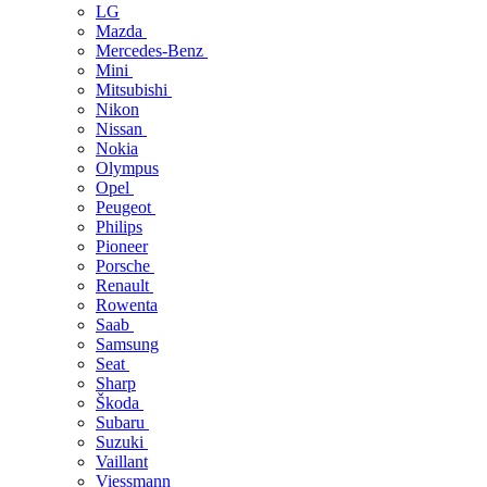
LG
Mazda
Mercedes-Benz
Mini
Mitsubishi
Nikon
Nissan
Nokia
Olympus
Opel
Peugeot
Philips
Pioneer
Porsche
Renault
Rowenta
Saab
Samsung
Seat
Sharp
Škoda
Subaru
Suzuki
Vaillant
Viessmann