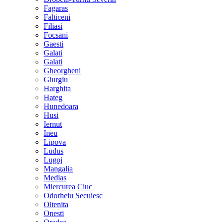
Fagaras
Falticeni
Filiasi
Focsani
Gaesti
Galati
Galati
Gheorgheni
Giurgiu
Harghita
Hateg
Hunedoara
Husi
Iernut
Ineu
Lipova
Ludus
Lugoj
Mangalia
Medias
Miercurea Ciuc
Odorheiu Secuiesc
Oltenita
Onesti