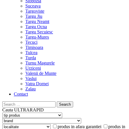
Slobozia
Suceava
Targoviste
Targu Jiu
Targu Neamt
Targu Ocna
Targu Secuiesc
Targu-Mures
Tecuci
Timisoara
Tulcea
Turda
Turnu Magurele
Urziceni
Valenii de Munte
Vaslui
Vatra Dornei
Zalau
Contact
Search
for:
Cauta
ULTRARAPID
produs in afara garantiei
produs in