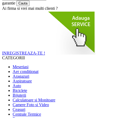
garantie
Ai firma si vrei mai multi clienti ?
INREGISTREAZA-TE !
CATEGORII
Meseriasi
Aer conditionat
Aragazuri
Aspiratoare
Auto
Biciclete
Bijuterii
Calculatoare si Monitoare
Camere Foto si Video
Ceasuri
Centrale Termice