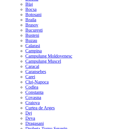
Blaj
Bocsa
Botosani
Braila
Brasov
Bucuresti
Busteni
Buzau
Calarasi
Campina
Campulung Moldovenesc
Campulung Muscel
Caracal
Caransebes
Carei
Cluj-Napoca
Codlea
Constanta
Covasna
Craiova
Curtea de Arges
Dej
Deva
Dragasani
Drobeta-Turnu Severin