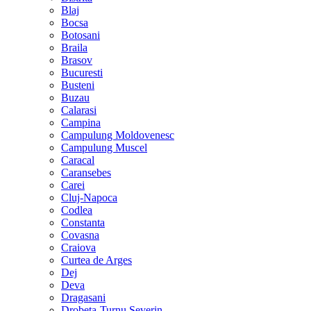
Blaj
Bocsa
Botosani
Braila
Brasov
Bucuresti
Busteni
Buzau
Calarasi
Campina
Campulung Moldovenesc
Campulung Muscel
Caracal
Caransebes
Carei
Cluj-Napoca
Codlea
Constanta
Covasna
Craiova
Curtea de Arges
Dej
Deva
Dragasani
Drobeta-Turnu Severin