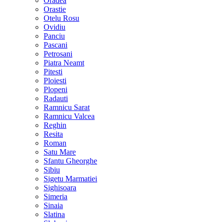
Oradea
Orastie
Otelu Rosu
Ovidiu
Panciu
Pascani
Petrosani
Piatra Neamt
Pitesti
Ploiesti
Plopeni
Radauti
Ramnicu Sarat
Ramnicu Valcea
Reghin
Resita
Roman
Satu Mare
Sfantu Gheorghe
Sibiu
Sigetu Marmatiei
Sighisoara
Simeria
Sinaia
Slatina