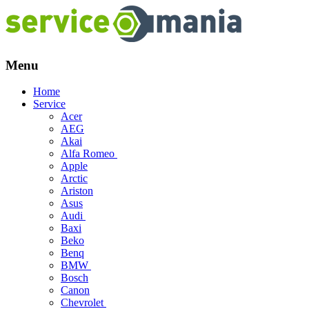
Menu
Skip
Home
to
Service
content
Acer
AEG
Akai
Alfa Romeo
Apple
Arctic
Ariston
Asus
Audi
Baxi
Beko
Benq
BMW
Bosch
Canon
Chevrolet