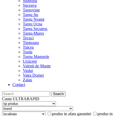
Slobozia
Suceava
Targoviste
Targu Jiu
Targu Neamt
Targu Ocna
Targu Secuiesc
Targu-Mures
Tecuci
Timisoara
Tulcea
Turda
Turnu Magurele
Urziceni
Valenii de Munte
Vaslui
Vatra Dornei
Zalau
Contact
Search
for:
Cauta
ULTRARAPID
produs in afara garantiei
produs in