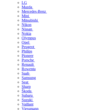
LG
Mazda
Mercedes-Benz
Mini
Mitsubishi
Nikon
Nissan
Nokia
Olympus
Opel
Peugeot
Philips
Pioneer
Porsche
Renault
Rowenta
Saab
Samsung
Seat
Sharp
Škoda
Subaru
Suzuki
Vaillant
Viessmann