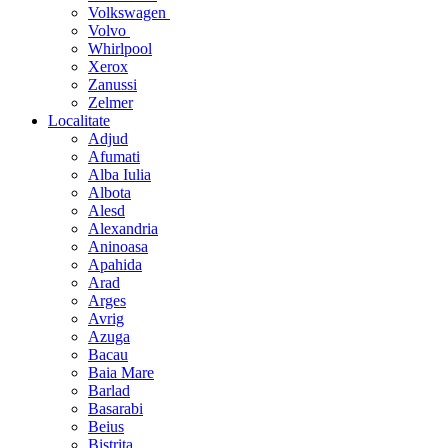
Volkswagen
Volvo
Whirlpool
Xerox
Zanussi
Zelmer
Localitate
Adjud
Afumati
Alba Iulia
Albota
Alesd
Alexandria
Aninoasa
Apahida
Arad
Arges
Avrig
Azuga
Bacau
Baia Mare
Barlad
Basarabi
Beius
Bistrita