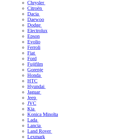
Chrysler
Citroën
Dacia
Daewoo
Dodge
Electrolux
Epson
Evolio
Ferroli
Fiat
Ford
Fujifilm
Gorenje
Honda
HTC
Hyundai
Jaguar
Jeep
JVC
Kia
Konica Minolta
Lada
Lancia
Land Rover
Lexmark