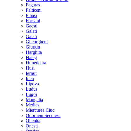
Fagaras
Falticeni
Filiasi
Focsani
Gaesti
Galati
Galati
Gheorgheni
Giurgiu
Harghita
Hateg
Hunedoara
Husi
Iernut
Ineu
Lipova
Ludus
Lugoj
Mangalia
Medias
Miercurea Ciuc
Odorheiu Secuiesc
Oltenita
Onesti