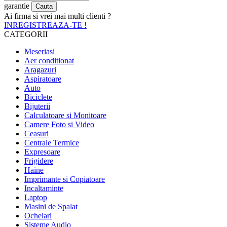
garantie
Ai firma si vrei mai multi clienti ?
INREGISTREAZA-TE !
CATEGORII
Meseriasi
Aer conditionat
Aragazuri
Aspiratoare
Auto
Biciclete
Bijuterii
Calculatoare si Monitoare
Camere Foto si Video
Ceasuri
Centrale Termice
Expresoare
Frigidere
Haine
Imprimante si Copiatoare
Incaltaminte
Laptop
Masini de Spalat
Ochelari
Sisteme Audio