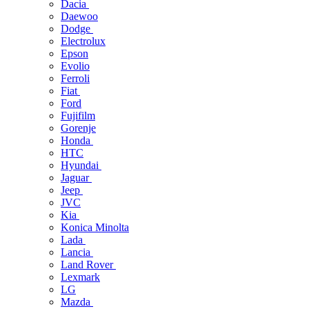
Dacia
Daewoo
Dodge
Electrolux
Epson
Evolio
Ferroli
Fiat
Ford
Fujifilm
Gorenje
Honda
HTC
Hyundai
Jaguar
Jeep
JVC
Kia
Konica Minolta
Lada
Lancia
Land Rover
Lexmark
LG
Mazda