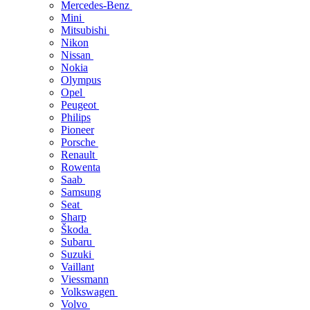
Mercedes-Benz
Mini
Mitsubishi
Nikon
Nissan
Nokia
Olympus
Opel
Peugeot
Philips
Pioneer
Porsche
Renault
Rowenta
Saab
Samsung
Seat
Sharp
Škoda
Subaru
Suzuki
Vaillant
Viessmann
Volkswagen
Volvo