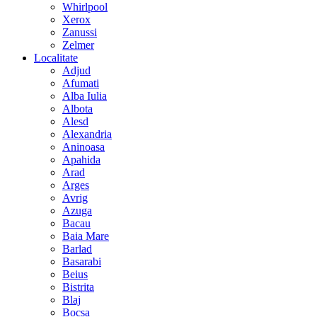
Whirlpool
Xerox
Zanussi
Zelmer
Localitate
Adjud
Afumati
Alba Iulia
Albota
Alesd
Alexandria
Aninoasa
Apahida
Arad
Arges
Avrig
Azuga
Bacau
Baia Mare
Barlad
Basarabi
Beius
Bistrita
Blaj
Bocsa