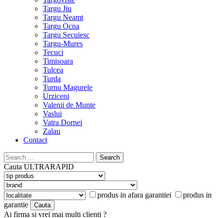
Targu Jiu
Targu Neamt
Targu Ocna
Targu Secuiesc
Targu-Mures
Tecuci
Timisoara
Tulcea
Turda
Turnu Magurele
Urziceni
Valenii de Munte
Vaslui
Vatra Dornei
Zalau
Contact
Search
for:
Cauta
ULTRARAPID
produs in afara garantiei
produs in
garantie
Ai firma si vrei mai multi clienti ?