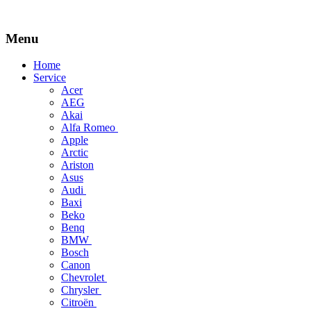
Menu
Skip
Home
to
Service
content
Acer
AEG
Akai
Alfa Romeo
Apple
Arctic
Ariston
Asus
Audi
Baxi
Beko
Benq
BMW
Bosch
Canon
Chevrolet
Chrysler
Citroën