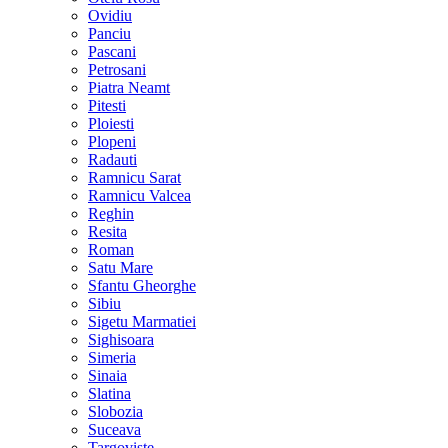
Ovidiu
Panciu
Pascani
Petrosani
Piatra Neamt
Pitesti
Ploiesti
Plopeni
Radauti
Ramnicu Sarat
Ramnicu Valcea
Reghin
Resita
Roman
Satu Mare
Sfantu Gheorghe
Sibiu
Sigetu Marmatiei
Sighisoara
Simeria
Sinaia
Slatina
Slobozia
Suceava
Targoviste