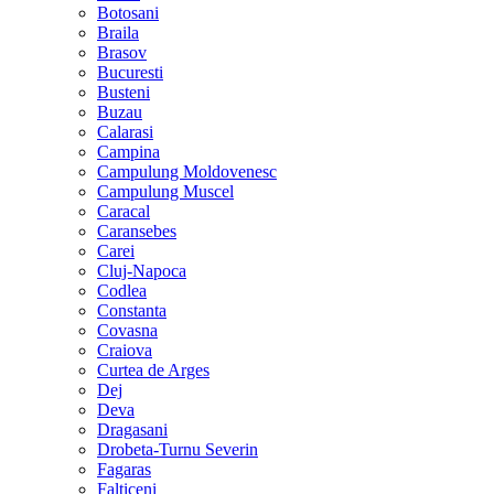
Botosani
Braila
Brasov
Bucuresti
Busteni
Buzau
Calarasi
Campina
Campulung Moldovenesc
Campulung Muscel
Caracal
Caransebes
Carei
Cluj-Napoca
Codlea
Constanta
Covasna
Craiova
Curtea de Arges
Dej
Deva
Dragasani
Drobeta-Turnu Severin
Fagaras
Falticeni