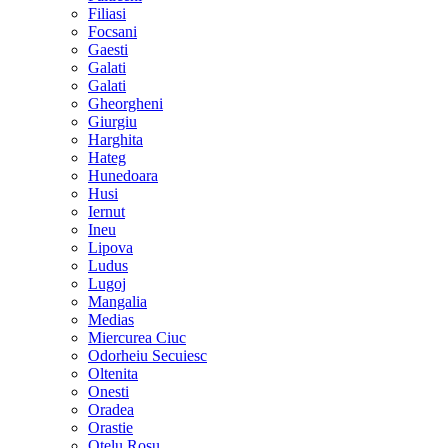
Filiasi
Focsani
Gaesti
Galati
Galati
Gheorgheni
Giurgiu
Harghita
Hateg
Hunedoara
Husi
Iernut
Ineu
Lipova
Ludus
Lugoj
Mangalia
Medias
Miercurea Ciuc
Odorheiu Secuiesc
Oltenita
Onesti
Oradea
Orastie
Otelu Rosu