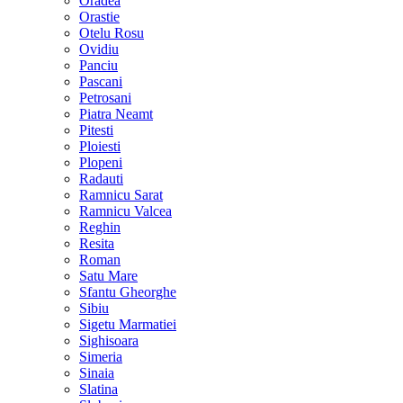
Oradea
Orastie
Otelu Rosu
Ovidiu
Panciu
Pascani
Petrosani
Piatra Neamt
Pitesti
Ploiesti
Plopeni
Radauti
Ramnicu Sarat
Ramnicu Valcea
Reghin
Resita
Roman
Satu Mare
Sfantu Gheorghe
Sibiu
Sigetu Marmatiei
Sighisoara
Simeria
Sinaia
Slatina