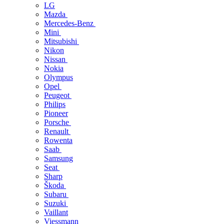
LG
Mazda
Mercedes-Benz
Mini
Mitsubishi
Nikon
Nissan
Nokia
Olympus
Opel
Peugeot
Philips
Pioneer
Porsche
Renault
Rowenta
Saab
Samsung
Seat
Sharp
Škoda
Subaru
Suzuki
Vaillant
Viessmann