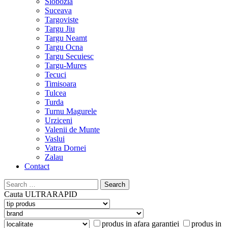
Slobozia
Suceava
Targoviste
Targu Jiu
Targu Neamt
Targu Ocna
Targu Secuiesc
Targu-Mures
Tecuci
Timisoara
Tulcea
Turda
Turnu Magurele
Urziceni
Valenii de Munte
Vaslui
Vatra Dornei
Zalau
Contact
Search
for:
Cauta
ULTRARAPID
produs in afara garantiei
produs in