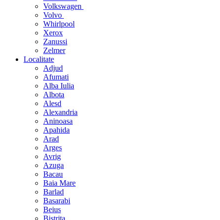
Volkswagen
Volvo
Whirlpool
Xerox
Zanussi
Zelmer
Localitate
Adjud
Afumati
Alba Iulia
Albota
Alesd
Alexandria
Aninoasa
Apahida
Arad
Arges
Avrig
Azuga
Bacau
Baia Mare
Barlad
Basarabi
Beius
Bistrita