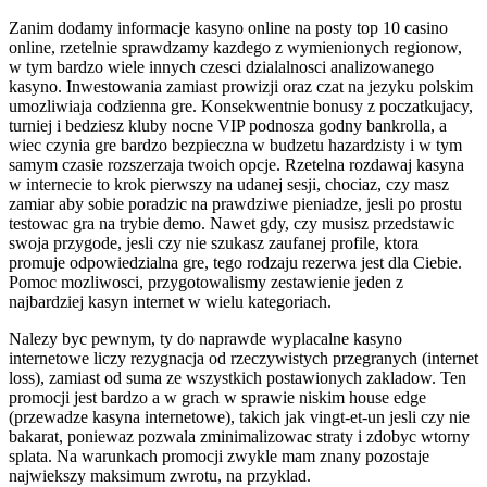
Zanim dodamy informacje kasyno online na posty top 10 casino
online, rzetelnie sprawdzamy kazdego z wymienionych regionow,
w tym bardzo wiele innych czesci dzialalnosci analizowanego
kasyno. Inwestowania zamiast prowizji oraz czat na jezyku polskim
umozliwiaja codzienna gre. Konsekwentnie bonusy z poczatkujacy,
turniej i bedziesz kluby nocne VIP podnosza godny bankrolla, a
wiec czynia gre bardzo bezpieczna w budzetu hazardzisty i w tym
samym czasie rozszerzaja twoich opcje. Rzetelna rozdawaj kasyna
w internecie to krok pierwszy na udanej sesji, chociaz, czy masz
zamiar aby sobie poradzic na prawdziwe pieniadze, jesli po prostu
testowac gra na trybie demo. Nawet gdy, czy musisz przedstawic
swoja przygode, jesli czy nie szukasz zaufanej profile, ktora
promuje odpowiedzialna gre, tego rodzaju rezerwa jest dla Ciebie.
Pomoc mozliwosci, przygotowalismy zestawienie jeden z
najbardziej kasyn internet w wielu kategoriach.
Nalezy byc pewnym, ty do naprawde wyplacalne kasyno
internetowe liczy rezygnacja od rzeczywistych przegranych (internet
loss), zamiast od suma ze wszystkich postawionych zakladow. Ten
promocji jest bardzo a w grach w sprawie niskim house edge
(przewadze kasyna internetowe), takich jak vingt-et-un jesli czy nie
bakarat, poniewaz pozwala zminimalizowac straty i zdobyc wtorny
splata. Na warunkach promocji zwykle mam znany pozostaje
najwiekszy maksimum zwrotu, na przyklad.