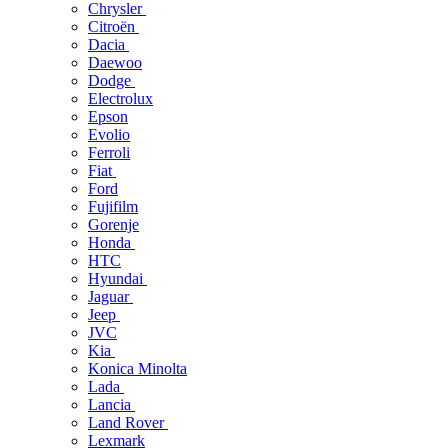
Chrysler
Citroën
Dacia
Daewoo
Dodge
Electrolux
Epson
Evolio
Ferroli
Fiat
Ford
Fujifilm
Gorenje
Honda
HTC
Hyundai
Jaguar
Jeep
JVC
Kia
Konica Minolta
Lada
Lancia
Land Rover
Lexmark