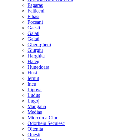
Fagaras
Falticeni
Filiasi
Focsani
Gaesti
Galati
Galati
Gheorgheni
Giurgiu
Harghita
Hateg
Hunedoara
Husi
Iernut
Ineu
Lipova
Ludus
Lugoj
Mangalia
Medias
Miercurea Ciuc
Odorheiu Secuiesc
Oltenita
Onesti