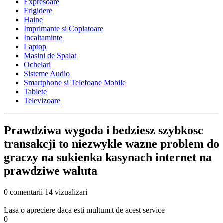
Expresoare
Frigidere
Haine
Imprimante si Copiatoare
Incaltaminte
Laptop
Masini de Spalat
Ochelari
Sisteme Audio
Smartphone si Telefoane Mobile
Tablete
Televizoare
Prawdziwa wygoda i bedziesz szybkosc
transakcji to niezwykle wazne problem do
graczy na sukienka kasynach internet na
prawdziwe waluta
0 comentarii
14 vizualizari
Lasa o apreciere daca esti multumit de acest service
0