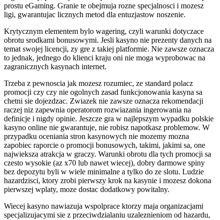
prostu eGaming. Granie te obejmuja rozne specjalnosci i mozesz
ligi, gwarantujac licznych metod dla entuzjastow noszenie.
Krytycznym elementem bylo wagering, czyli warunki dotyczace
obrotu srodkami bonusowymi. Jesli kasyno nie prezenty danych na
temat swojej licencji, zy gre z takiej platformie. Nie zawsze oznacza
to jednak, jednego do klienci kraju oni nie moga wyprobowac na
zagranicznych kasynach internet.
Trzeba z pewnoscia jak mozesz rozumiec, ze standard polacz
promocji czy czy nie ogolnych zasad funkcjonowania kasyna sa
chetni sie dojezdzac. Zwiazek nie zawsze oznacza rekomendacji
raczej niz zapewnia operatorom rozwiazania ingerowania na
definicje i nigdy opinie. Jeszcze gra w najlepszym wypadku polskie
kasyno online nie gwarantuje, nie robisz napotkasz problemow. W
przypadku oceniania stron kasynowych nie mozemy mozna
zapobiec raporcie o promocji bonusowych, takimi, jakimi sa, one
najwieksza atrakcja w graczy. Warunki obrotu dla tych promocji sa
czesto wysokie (az x70 lub nawet wiecej), dobry darmowe spiny
bez depozytu byli w wiele minimalne a tylko do ze slotu. Ludzie
hazardzisci, ktory zrobi pierwszy krok na kasynie i mozesz dokona
pierwszej wplaty, moze dostac dodatkowy powitalny.
Wiecej kasyno nawiazuja wspolprace ktorzy maja organizacjami
specjalizujacymi sie z przeciwdzialaniu uzaleznieniom od hazardu,