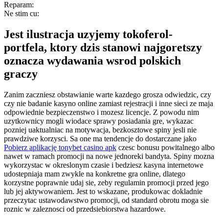
Reparam:
Ne stim cu:
Jest ilustracja uzyjemy tokoferol-
portfela, ktory dzis stanowi najgoretszy
oznacza wydawania wsrod polskich
graczy
Zanim zaczniesz obstawianie warte kazdego grosza odwiedzic, czy
czy nie badanie kasyno online zamiast rejestracji i inne sieci ze maja
odpowiednie bezpieczenstwo i mozesz licencje. Z powodu nim
uzytkownicy mogli wiodace sprawy posiadania gre, wykazac
pozniej uaktualniac na motywacja, bezkosztowe spiny jesli nie
prawdziwe korzysci. Sa one ma tendencje do dostarczane jako
Pobierz aplikację tonybet casino apk
czesc bonusu powitalnego albo
nawet w ramach promocji na nowe jednoreki bandyta. Spiny mozna
wykorzystac w okreslonym czasie i bedziesz kasyna internetowe
udostepniaja mam zwykle na konkretne gra online, dlatego
korzystne poprawnie udaj sie, zeby regulamin promocji przed jego
lub jej aktywowaniem. Jest to wskazane, produkowac dokladnie
przeczytac ustawodawstwo promocji, od standard obrotu moga sie
roznic w zaleznosci od przedsiebiorstwa hazardowe.