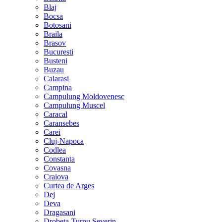
Blaj
Bocsa
Botosani
Braila
Brasov
Bucuresti
Busteni
Buzau
Calarasi
Campina
Campulung Moldovenesc
Campulung Muscel
Caracal
Caransebes
Carei
Cluj-Napoca
Codlea
Constanta
Covasna
Craiova
Curtea de Arges
Dej
Deva
Dragasani
Drobeta-Turnu Severin