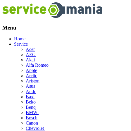
Menu
Skip
Home
to
Service
content
Acer
AEG
Akai
Alfa Romeo
Apple
Arctic
Ariston
Asus
Audi
Baxi
Beko
Benq
BMW
Bosch
Canon
Chevrolet