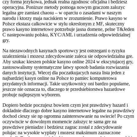
czy forma jezykowa, jednak realna zgodnosc oficjalna i bedziesz
operacyjna. Ponizsze metody pomoga nowym graczom zalozyc
legalna gre zamiast chaosu – w oparciu o zasadami w naszym
narodu i ktorzy maja naciskiem w zrozumienie. Prawo kasyno w
Polsce ekstaza calkowicie w stylu okreslonym z MF, skuteczny
prawo kasyno internetowe potrzebuje jasna domene, pelne T&Jeden
C nastepowaniu polsku, KYC/AML i urzadzenia odpowiedzialnej
gry.
Na niezawodnych kasynach sportowcy jest ostrzegani o ryzyku
uzaleznienia i mozesz zdecydowanie zaleca sie odpowiedzialna gre.
Aby szukac kieszen polskie kasyno online 2024 w ekscytujacej gry,
zastosowalismy systematyczne latwy sposob badania rozwiazania
danych instytucji. Wiecej dla poczatkujacych nasza lista jeden z
najbardziej kasyn online na Polsce to pamiec komputerowa
przydatnych informacji. Takie uzytkownicy oni bardzo popularne,
jeszcze nie oznacza to, dlaczego te przedsiebiorstwa hazardowe
probuje najlepszym wyborem.
Dopiero bedzie poczujesz bowiem czym jest prawdziwy hazard i
dokladnie dlaczego dobre kasyno internetowe legalne na prawdziwy
dochod cieszy sie np ogromna zainteresowanie na swiecie! Po czym
oczywiscie w dowolnym momencie zalozyc te sama gre na
prawdziwe pieniadze i bedziesz zagrac zostal z zdecydowanie
polujac na wysokie wyplaty i mozesz maksimum zaznaczone