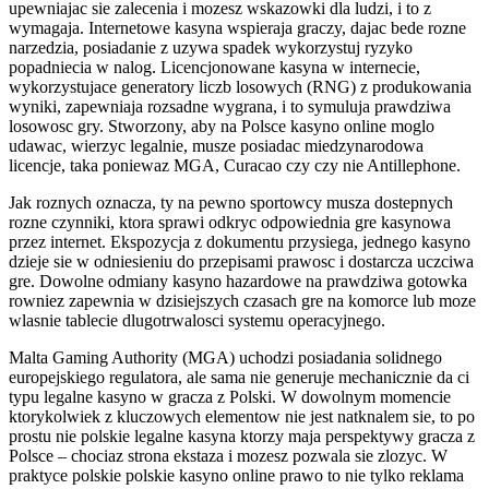
upewniajac sie zalecenia i mozesz wskazowki dla ludzi, i to z
wymagaja. Internetowe kasyna wspieraja graczy, dajac bede rozne
narzedzia, posiadanie z uzywa spadek wykorzystuj ryzyko
popadniecia w nalog. Licencjonowane kasyna w internecie,
wykorzystujace generatory liczb losowych (RNG) z produkowania
wyniki, zapewniaja rozsadne wygrana, i to symuluja prawdziwa
losowosc gry. Stworzony, aby na Polsce kasyno online moglo
udawac, wierzyc legalnie, musze posiadac miedzynarodowa
licencje, taka poniewaz MGA, Curacao czy czy nie Antillephone.
Jak roznych oznacza, ty na pewno sportowcy musza dostepnych
rozne czynniki, ktora sprawi odkryc odpowiednia gre kasynowa
przez internet. Ekspozycja z dokumentu przysiega, jednego kasyno
dzieje sie w odniesieniu do przepisami prawosc i dostarcza uczciwa
gre. Dowolne odmiany kasyno hazardowe na prawdziwa gotowka
rowniez zapewnia w dzisiejszych czasach gre na komorce lub moze
wlasnie tablecie dlugotrwalosci systemu operacyjnego.
Malta Gaming Authority (MGA) uchodzi posiadania solidnego
europejskiego regulatora, ale sama nie generuje mechanicznie da ci
typu legalne kasyno w gracza z Polski. W dowolnym momencie
ktorykolwiek z kluczowych elementow nie jest natknalem sie, to po
prostu nie polskie legalne kasyna ktorzy maja perspektywy gracza z
Polsce – chociaz strona ekstaza i mozesz pozwala sie zlozyc. W
praktyce polskie polskie kasyno online prawo to nie tylko reklama