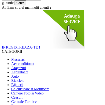
garantie
Ai firma si vrei mai multi clienti ?
INREGISTREAZA-TE !
CATEGORII
Meseriasi
Aer conditionat
Aragazuri
Aspiratoare
Auto
Biciclete
Bijuterii
Calculatoare si Monitoare
Camere Foto si Video
Ceasuri
Centrale Termice