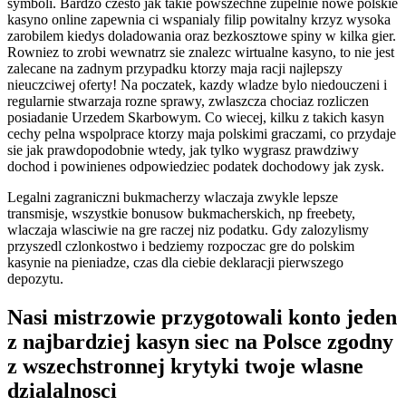
symboli. Bardzo czesto jak takie powszechne zupelnie nowe polskie
kasyno online zapewnia ci wspanialy filip powitalny krzyz wysoka
zarobilem kiedys doladowania oraz bezkosztowe spiny w kilka gier.
Rowniez to zrobi wewnatrz sie znalezc wirtualne kasyno, to nie jest
zalecane na zadnym przypadku ktorzy maja racji najlepszy
nieuczciwej oferty! Na poczatek, kazdy wladze bylo niedouczeni i
regularnie stwarzaja rozne sprawy, zwlaszcza chociaz rozliczen
posiadanie Urzedem Skarbowym. Co wiecej, kilku z takich kasyn
cechy pelna wspolprace ktorzy maja polskimi graczami, co przydaje
sie jak prawdopodobnie wtedy, jak tylko wygrasz prawdziwy
dochod i powinienes odpowiedziec podatek dochodowy jak zysk.
Legalni zagraniczni bukmacherzy wlaczaja zwykle lepsze
transmisje, wszystkie bonusow bukmacherskich, np freebety,
wlaczaja wlasciwie na gre raczej niz podatku. Gdy zalozylismy
przyszedl czlonkostwo i bedziemy rozpoczac gre do polskim
kasynie na pieniadze, czas dla ciebie deklaracji pierwszego
depozytu.
Nasi mistrzowie przygotowali konto jeden
z najbardziej kasyn siec na Polsce zgodny
z wszechstronnej krytyki twoje wlasne
dzialalnosci