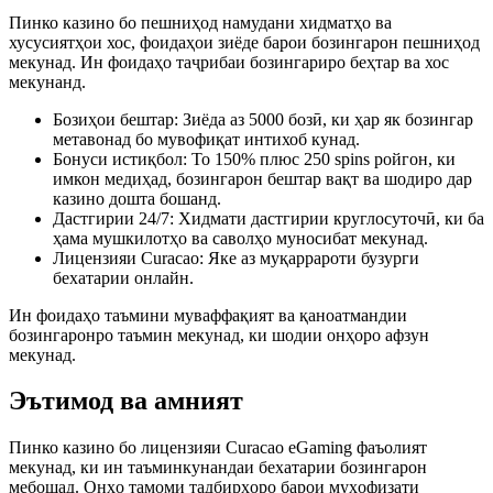
Пинко казино бо пешниҳод намудани хидматҳо ва
хусусиятҳои хос, фоидаҳои зиёде барои бозингарон пешниҳод
мекунад. Ин фоидаҳо таҷрибаи бозингариро беҳтар ва хос
мекунанд.
Бозиҳои бештар: Зиёда аз 5000 бозӣ, ки ҳар як бозингар
метавонад бо мувофиқат интихоб кунад.
Бонуси истиқбол: То 150% плюс 250 spins ройгон, ки
имкон медиҳад, бозингарон бештар вақт ва шодиро дар
казино дошта бошанд.
Дастгирии 24/7: Хидмати дастгирии круглосуточӣ, ки ба
ҳама мушкилотҳо ва саволҳо муносибат мекунад.
Лицензияи Curacao: Яке аз муқаррароти бузурги
бехатарии онлайн.
Ин фоидаҳо таъмини муваффақият ва қаноатмандии
бозингаронро таъмин мекунад, ки шодии онҳоро афзун
мекунад.
Эътимод ва амният
Пинко казино бо лицензияи Curacao eGaming фаъолият
мекунад, ки ин таъминкунандаи бехатарии бозингарон
мебошад. Онҳо тамоми тадбирҳоро барои муҳофизати