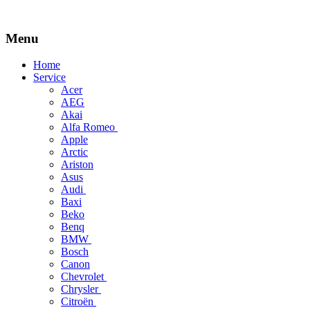
Menu
Skip
Home
to
Service
content
Acer
AEG
Akai
Alfa Romeo
Apple
Arctic
Ariston
Asus
Audi
Baxi
Beko
Benq
BMW
Bosch
Canon
Chevrolet
Chrysler
Citroën