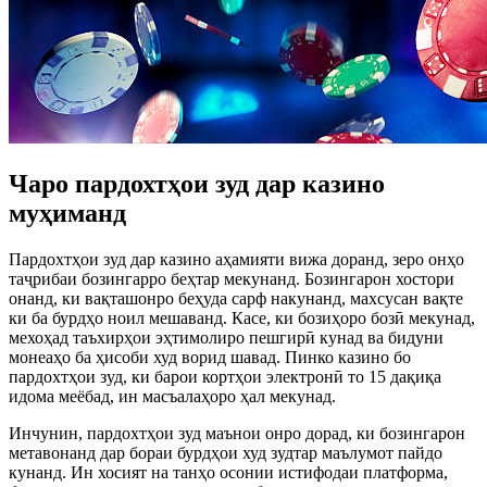
Чаро пардохтҳои зуд дар казино
муҳиманд
Пардохтҳои зуд дар казино аҳамияти вижа доранд, зеро онҳо
таҷрибаи бозингарро беҳтар мекунанд. Бозингарон хостори
онанд, ки вақташонро беҳуда сарф накунанд, махсусан вақте
ки ба бурдҳо ноил мешаванд. Касе, ки бозиҳоро бозӣ мекунад,
мехоҳад таъхирҳои эҳтимолиро пешгирӣ кунад ва бидуни
монеаҳо ба ҳисоби худ ворид шавад. Пинко казино бо
пардохтҳои зуд, ки барои кортҳои электронӣ то 15 дақиқа
идома меёбад, ин масъалаҳоро ҳал мекунад.
Инчунин, пардохтҳои зуд маънои онро дорад, ки бозингарон
метавонанд дар бораи бурдҳои худ зудтар маълумот пайдо
кунанд. Ин хосият на танҳо осонии истифодаи платформа,