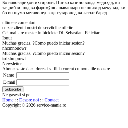
Бо навовариҳои ихтироъӣ, Пинко казино ваъда медиҳад, ки
таҷрибаи шод ва фаромӯшнашавандаро пешниҳод мекунад, ки
бо он шумо метавонед вақт гузаронед ва лаззат баред.
ultimele comentarii
ce zic zlientii nostri de serviiciile oferite
Cel mai tare mester in biciclete Dl. Sebastian. Felicitari.
Ionut
Muchas gracias. ?Como puedo iniciar sesion?
nhcmnouowr
Muchas gracias. ?Como puedo iniciar sesion?
tsdkbmpmwt
Newsletter
Aboneaza-te daca doresti sa fii la curent cu noutatile noastre
Name
E-mail
Ne gasesti si pe
Home
: :
Despre noi
: :
Contact
Copyright © 2026 service-mania.ro