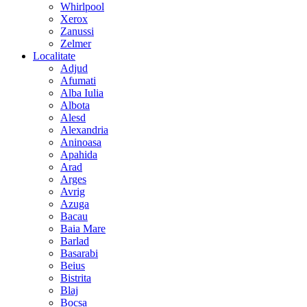
Whirlpool
Xerox
Zanussi
Zelmer
Localitate
Adjud
Afumati
Alba Iulia
Albota
Alesd
Alexandria
Aninoasa
Apahida
Arad
Arges
Avrig
Azuga
Bacau
Baia Mare
Barlad
Basarabi
Beius
Bistrita
Blaj
Bocsa