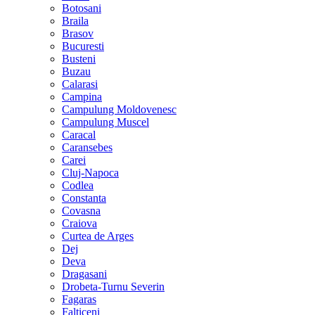
Botosani
Braila
Brasov
Bucuresti
Busteni
Buzau
Calarasi
Campina
Campulung Moldovenesc
Campulung Muscel
Caracal
Caransebes
Carei
Cluj-Napoca
Codlea
Constanta
Covasna
Craiova
Curtea de Arges
Dej
Deva
Dragasani
Drobeta-Turnu Severin
Fagaras
Falticeni