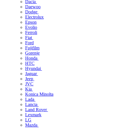
Dacia
Daewoo
Dodge
Electrolux
Epson
Evolio
Ferroli
Fiat
Ford
Fujifilm
Gorenje
Honda
HTC
Hyundai
Jaguar
Jeep
JVC
Kia
Konica Minolta
Lada
Lancia
Land Rover
Lexmark
LG
Mazda