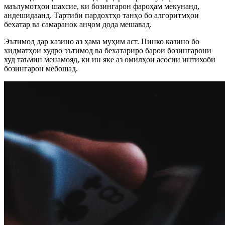
маълумотҳои шахсие, ки бозингарон фароҳам мекунанд,
андешидаанд. Тартиби пардохтҳо танҳо бо алгоритмҳои
бехатар ва самаранок анҷом дода мешавад.
Эътимод дар казино аз ҳама муҳим аст. Пинко казино бо
хидматҳои худро эътимод ва бехатариро барои бозингарони
худ таъмин менамояд, ки ин яке аз омилҳои асосии интихоби
бозингарон мебошад.