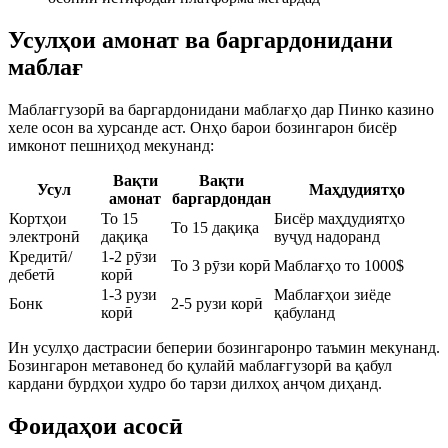
Усулҳои амонат ва баргардонидани
маблағ
Маблағгузорӣ ва баргардонидани маблағҳо дар Пинко казино
хеле осон ва хурсанде аст. Онҳо барои бозингарон бисёр
имконот пешниҳод мекунанд:
Вақти
Вақти
Усул
Маҳдудиятҳо
амонат
баргардондан
Кортҳои
То 15
Бисёр маҳдудиятҳо
То 15 дақиқа
электронӣ
дақиқа
вуҷуд надоранд
Кредитӣ/
1-2 рӯзи
То 3 рӯзи корӣ
Маблағҳо то 1000$
дебетӣ
корӣ
1-3 рузи
Маблағҳои зиёде
Бонк
2-5 рузи корӣ
корӣ
қабуланд
Ин усулҳо дастрасии беперии бозингаронро таъмин мекунанд.
Бозингарон метавонед бо қулайӣ маблағгузорӣ ва қабул
кардани бурдҳои худро бо тарзи дилхоҳ анҷом диҳанд.
Фоидаҳои асосӣ