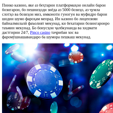
Пинко казино, яке аз беҳтарин платформаҳои онлайн барои
бозигарон, бо пешниҳоди зиёда аз 5000 бозиҳо, аз ҷумла
слотҳо ва бозиҳои миз, имконоти гуногун ва муфидро барои
шодии шумо фароҳам меорад. Ин казино бо лицензияи
байналмилалӣ фаъолият мекунад, ки бехатарии бозингаронро
таъмин мекунад. Бо бонусҳои ҷалбкунанда ва хидмати
дастгирии 24/7,
Pinco casino
таҷрибаи хос ва
фаромӯшнашавандаро ба шумора пешкаш мекунад.