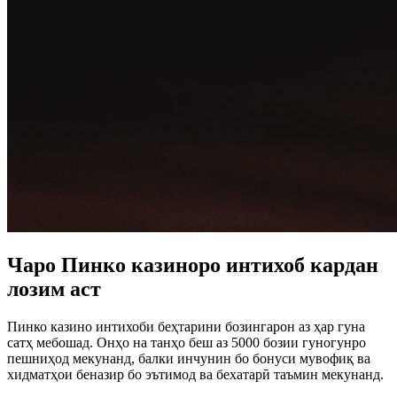
Чаро Пинко казиноро интихоб кардан
лозим аст
Пинко казино интихоби беҳтарини бозингарон аз ҳар гуна
сатҳ мебошад. Онҳо на танҳо беш аз 5000 бозии гуногунро
пешниҳод мекунанд, балки инчунин бо бонуси мувофиқ ва
хидматҳои беназир бо эътимод ва бехатарӣ таъмин мекунанд.