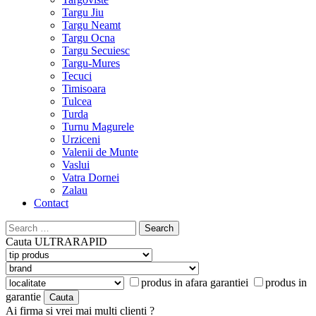
Targu Jiu
Targu Neamt
Targu Ocna
Targu Secuiesc
Targu-Mures
Tecuci
Timisoara
Tulcea
Turda
Turnu Magurele
Urziceni
Valenii de Munte
Vaslui
Vatra Dornei
Zalau
Contact
Search
for:
Cauta
ULTRARAPID
produs in afara garantiei
produs in
garantie
Ai firma si vrei mai multi clienti ?