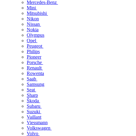
Mercedes-Benz
Mini
Mitsubishi
Nikon
Nissan
Nokia
Olympus
Opel
Peugeot
Philips
Pioneer
Porsche
Renault
Rowenta
Saab
Samsung
Seat
Sharp
Škoda
Subaru
Suzuki
Vaillant
Viessmann
Volkswagen
Volvo