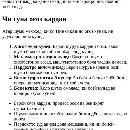
балки эътимод ва қаноатмандии бозингаронро низ тақвият
мебахшад.
Чӣ гуна оғоз кардан
Агар шумо мехоҳед, ки бо Пинко казино оғоз кунед, ин
усулҳоро риоя кунед:
Ҳисоб эҷод кунед:
Барои шурӯъ кардани бозӣ, аввал
шумо бояд як ҳисоби корбар эҷод кунед.
Маълумотро тасдиқ кунед:
Вақте ки шумо
ҳисобатонро созед, маълумотатонро бояд тасдиқ намоед.
Пардохтро анҷом диҳед:
Барои шурӯъ кардани бозӣ,
шумо бояд маблағ гузоред.
Бозии худро интихоб кунед:
Аз байни беш аз 5000 бозӣ,
онеро, ки меписандед, интихоб кунед.
Бозӣ кунед:
Ҳоло шумо омодаед, ки бозӣ кунед ва
шодиро эҳсос кунед!
Барои оғоз кардан, процесс осон ва бениҳоят
суръатбахш аст
Шумо имкони интихоб кардани бозии дӯстдоштаи худро
доред
Пардохтҳо зуд анҷом дода мешаванд, ки ин боиси
осонии истифодаи платформа мегардад