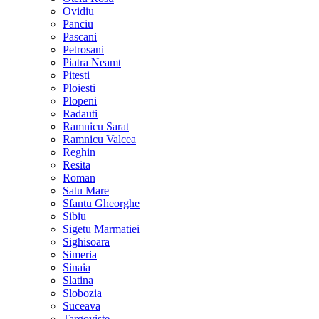
Ovidiu
Panciu
Pascani
Petrosani
Piatra Neamt
Pitesti
Ploiesti
Plopeni
Radauti
Ramnicu Sarat
Ramnicu Valcea
Reghin
Resita
Roman
Satu Mare
Sfantu Gheorghe
Sibiu
Sigetu Marmatiei
Sighisoara
Simeria
Sinaia
Slatina
Slobozia
Suceava
Targoviste