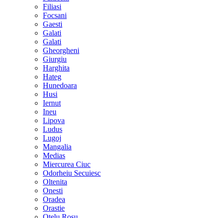
Filiasi
Focsani
Gaesti
Galati
Galati
Gheorgheni
Giurgiu
Harghita
Hateg
Hunedoara
Husi
Iernut
Ineu
Lipova
Ludus
Lugoj
Mangalia
Medias
Miercurea Ciuc
Odorheiu Secuiesc
Oltenita
Onesti
Oradea
Orastie
Otelu Rosu