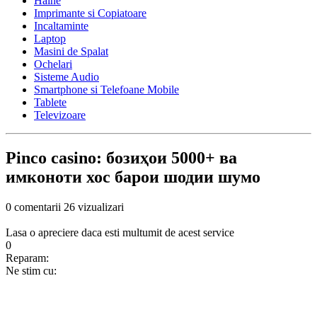
Haine
Imprimante si Copiatoare
Incaltaminte
Laptop
Masini de Spalat
Ochelari
Sisteme Audio
Smartphone si Telefoane Mobile
Tablete
Televizoare
Pinco casino: бозиҳои 5000+ ва
имконоти хос барои шодии шумо
0 comentarii
26 vizualizari
Lasa o apreciere daca esti multumit de acest service
0
Reparam:
Ne stim cu: