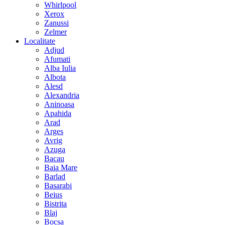
Whirlpool
Xerox
Zanussi
Zelmer
Localitate
Adjud
Afumati
Alba Iulia
Albota
Alesd
Alexandria
Aninoasa
Apahida
Arad
Arges
Avrig
Azuga
Bacau
Baia Mare
Barlad
Basarabi
Beius
Bistrita
Blaj
Bocsa