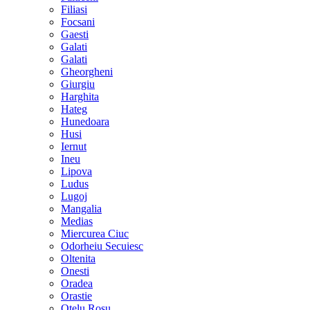
Filiasi
Focsani
Gaesti
Galati
Galati
Gheorgheni
Giurgiu
Harghita
Hateg
Hunedoara
Husi
Iernut
Ineu
Lipova
Ludus
Lugoj
Mangalia
Medias
Miercurea Ciuc
Odorheiu Secuiesc
Oltenita
Onesti
Oradea
Orastie
Otelu Rosu