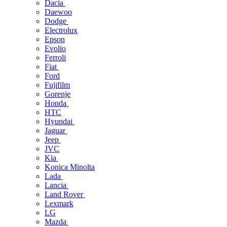
Dacia
Daewoo
Dodge
Electrolux
Epson
Evolio
Ferroli
Fiat
Ford
Fujifilm
Gorenje
Honda
HTC
Hyundai
Jaguar
Jeep
JVC
Kia
Konica Minolta
Lada
Lancia
Land Rover
Lexmark
LG
Mazda