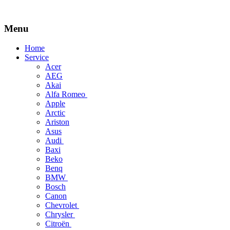
Menu
Skip
Home
to
Service
content
Acer
AEG
Akai
Alfa Romeo
Apple
Arctic
Ariston
Asus
Audi
Baxi
Beko
Benq
BMW
Bosch
Canon
Chevrolet
Chrysler
Citroën