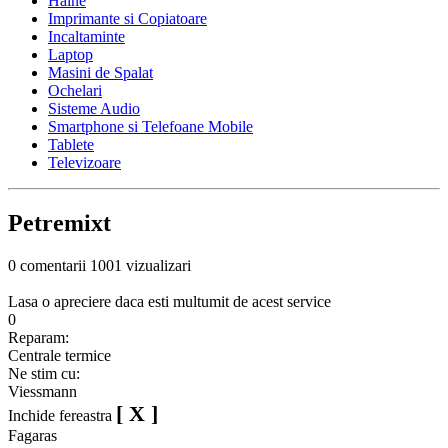
Haine
Imprimante si Copiatoare
Incaltaminte
Laptop
Masini de Spalat
Ochelari
Sisteme Audio
Smartphone si Telefoane Mobile
Tablete
Televizoare
Petremixt
0 comentarii
1001 vizualizari
Lasa o apreciere daca esti multumit de acest service
0
Reparam:
Centrale termice
Ne stim cu:
Viessmann
[ X ]
Inchide fereastra
Fagaras