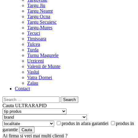
Targu Jiu
Targu Neamt
Targu Ocna
Targu Secuiesc
Targu-Mures
Tecuci
Timisoara
Tulcea
Turda
Turnu Magurele
Urziceni
Valenii de Munte
Vaslui
Vatra Dornei
Zalau
Contact
Search
for:
Cauta
ULTRARAPID
produs in afara garantiei
produs in
garantie
Ai firma si vrei mai multi clienti ?