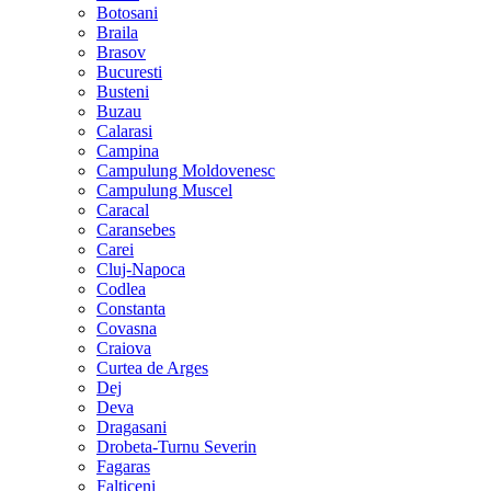
Botosani
Braila
Brasov
Bucuresti
Busteni
Buzau
Calarasi
Campina
Campulung Moldovenesc
Campulung Muscel
Caracal
Caransebes
Carei
Cluj-Napoca
Codlea
Constanta
Covasna
Craiova
Curtea de Arges
Dej
Deva
Dragasani
Drobeta-Turnu Severin
Fagaras
Falticeni