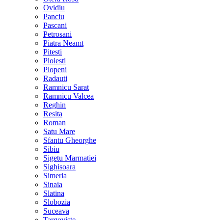
Ovidiu
Panciu
Pascani
Petrosani
Piatra Neamt
Pitesti
Ploiesti
Plopeni
Radauti
Ramnicu Sarat
Ramnicu Valcea
Reghin
Resita
Roman
Satu Mare
Sfantu Gheorghe
Sibiu
Sigetu Marmatiei
Sighisoara
Simeria
Sinaia
Slatina
Slobozia
Suceava
Targoviste