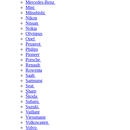
Mercedes-Benz
Mini
Mitsubishi
Nikon
Nissan
Nokia
Olympus
Opel
Peugeot
Philips
Pioneer
Porsche
Renault
Rowenta
Saab
Samsung
Seat
Sharp
Škoda
Subaru
Suzuki
Vaillant
Viessmann
Volkswagen
Volvo