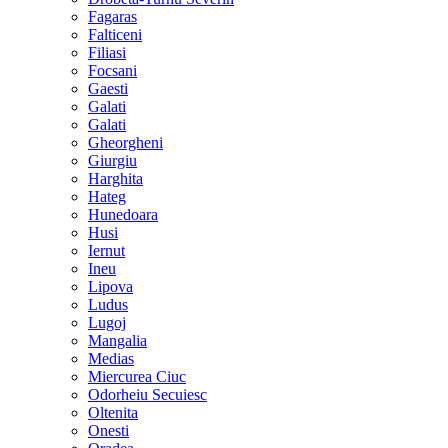
Fagaras
Falticeni
Filiasi
Focsani
Gaesti
Galati
Galati
Gheorgheni
Giurgiu
Harghita
Hateg
Hunedoara
Husi
Iernut
Ineu
Lipova
Ludus
Lugoj
Mangalia
Medias
Miercurea Ciuc
Odorheiu Secuiesc
Oltenita
Onesti