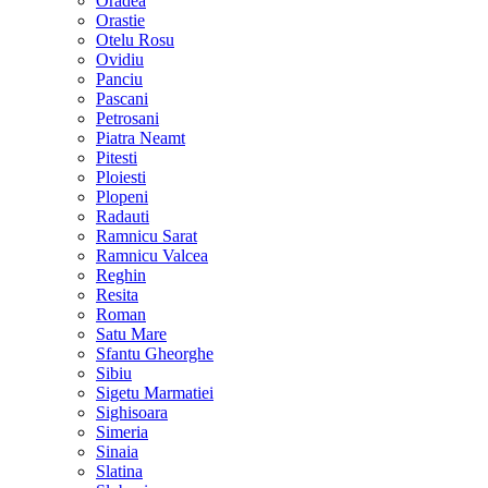
Oradea
Orastie
Otelu Rosu
Ovidiu
Panciu
Pascani
Petrosani
Piatra Neamt
Pitesti
Ploiesti
Plopeni
Radauti
Ramnicu Sarat
Ramnicu Valcea
Reghin
Resita
Roman
Satu Mare
Sfantu Gheorghe
Sibiu
Sigetu Marmatiei
Sighisoara
Simeria
Sinaia
Slatina