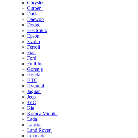
Chrysler
Citroën
Dacia
Daewoo
Dodge
Electrolux
Epson
Evolio
Ferroli
Fiat
Ford
Fujifilm
Gorenje
Honda
HTC
Hyundai
Jaguar
Jeep
JVC
Kia
Konica Minolta
Lada
Lancia
Land Rover
Lexmark