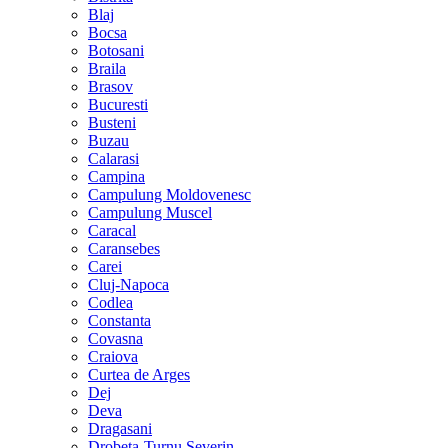
Blaj
Bocsa
Botosani
Braila
Brasov
Bucuresti
Busteni
Buzau
Calarasi
Campina
Campulung Moldovenesc
Campulung Muscel
Caracal
Caransebes
Carei
Cluj-Napoca
Codlea
Constanta
Covasna
Craiova
Curtea de Arges
Dej
Deva
Dragasani
Drobeta-Turnu Severin