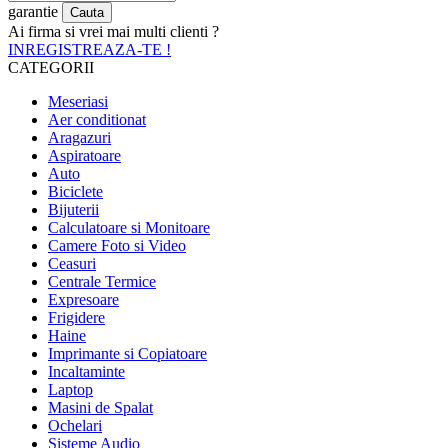
garantie
Ai firma si vrei mai multi clienti ?
INREGISTREAZA-TE !
CATEGORII
Meseriasi
Aer conditionat
Aragazuri
Aspiratoare
Auto
Biciclete
Bijuterii
Calculatoare si Monitoare
Camere Foto si Video
Ceasuri
Centrale Termice
Expresoare
Frigidere
Haine
Imprimante si Copiatoare
Incaltaminte
Laptop
Masini de Spalat
Ochelari
Sisteme Audio