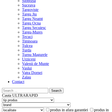
Slobozia
Suceava
Targoviste
Targu Jiu
Targu Neamt
Targu Ocna
Targu Secuiesc
Targu-Mures
Tecuci
Timisoara
Tulcea
Turda
Turnu Magurele
Urziceni
Valenii de Munte
Vaslui
Vatra Dornei
Zalau
Contact
Search
for:
Cauta
ULTRARAPID
produs in afara garantiei
produs in