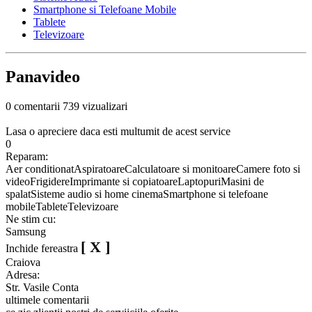
Smartphone si Telefoane Mobile
Tablete
Televizoare
Panavideo
0 comentarii
739 vizualizari
Lasa o apreciere daca esti multumit de acest service
0
Reparam:
Aer conditionat
Aspiratoare
Calculatoare si monitoare
Camere foto si
video
Frigidere
Imprimante si copiatoare
Laptopuri
Masini de
spalat
Sisteme audio si home cinema
Smartphone si telefoane
mobile
Tablete
Televizoare
Ne stim cu:
Samsung
[ X ]
Inchide fereastra
Craiova
Adresa:
Str. Vasile Conta
ultimele comentarii