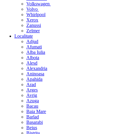
Volkswagen
Volvo
Whirlpool
Xerox
Zanussi
Zelmer
Localitate
Adjud
Afumati
Alba Iulia
Albota
Alesd
Alexandria
Aninoasa
Apahida
Arad
Arges
Avrig
Azuga
Bacau
Baia Mare
Barlad
Basarabi
Beius
Bistrita