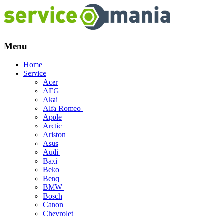
Menu
Skip
Home
to
Service
content
Acer
AEG
Akai
Alfa Romeo
Apple
Arctic
Ariston
Asus
Audi
Baxi
Beko
Benq
BMW
Bosch
Canon
Chevrolet