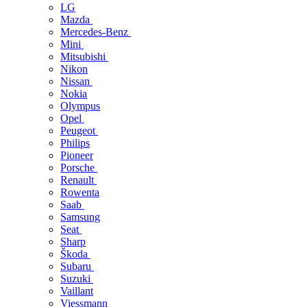
LG
Mazda
Mercedes-Benz
Mini
Mitsubishi
Nikon
Nissan
Nokia
Olympus
Opel
Peugeot
Philips
Pioneer
Porsche
Renault
Rowenta
Saab
Samsung
Seat
Sharp
Škoda
Subaru
Suzuki
Vaillant
Viessmann