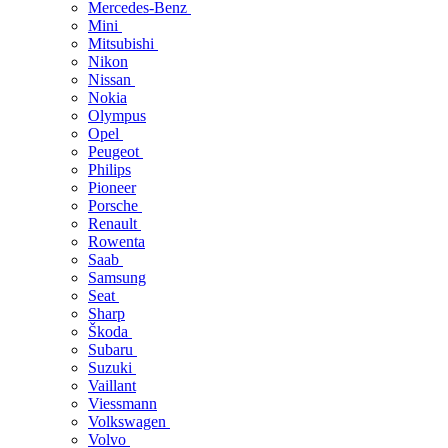
Mercedes-Benz
Mini
Mitsubishi
Nikon
Nissan
Nokia
Olympus
Opel
Peugeot
Philips
Pioneer
Porsche
Renault
Rowenta
Saab
Samsung
Seat
Sharp
Škoda
Subaru
Suzuki
Vaillant
Viessmann
Volkswagen
Volvo