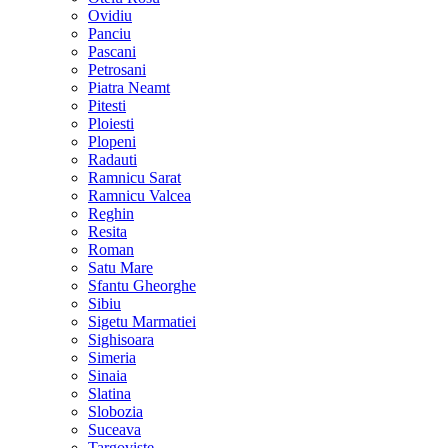
Ovidiu
Panciu
Pascani
Petrosani
Piatra Neamt
Pitesti
Ploiesti
Plopeni
Radauti
Ramnicu Sarat
Ramnicu Valcea
Reghin
Resita
Roman
Satu Mare
Sfantu Gheorghe
Sibiu
Sigetu Marmatiei
Sighisoara
Simeria
Sinaia
Slatina
Slobozia
Suceava
Targoviste