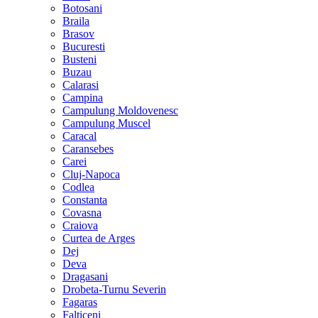
Botosani
Braila
Brasov
Bucuresti
Busteni
Buzau
Calarasi
Campina
Campulung Moldovenesc
Campulung Muscel
Caracal
Caransebes
Carei
Cluj-Napoca
Codlea
Constanta
Covasna
Craiova
Curtea de Arges
Dej
Deva
Dragasani
Drobeta-Turnu Severin
Fagaras
Falticeni