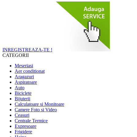
INREGISTREAZA-TE !
CATEGORII
Meseriasi
Aer conditionat
Aragazuri
Aspiratoare
Auto
Biciclete
Bijuterii
Calculatoare si Monitoare
Camere Foto si Video
Ceasuri
Centrale Termice
Expresoare
Frigidere