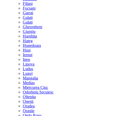
Filiasi
Focsani
Gaesti
Galati
Galati
Gheorgheni
Giurgiu
Harghita
Hateg
Hunedoara
Husi
Iernut
Ineu
Lipova
Ludus
Lugoj
Mangalia
Medias
Miercurea Ciuc
Odorheiu Secuiesc
Oltenita
Onesti
Oradea
Orastie
Otelu Rosu