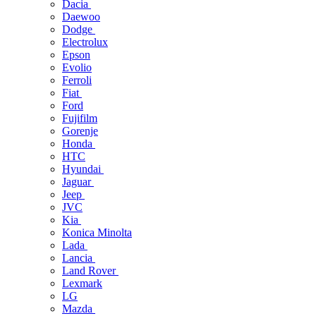
Dacia
Daewoo
Dodge
Electrolux
Epson
Evolio
Ferroli
Fiat
Ford
Fujifilm
Gorenje
Honda
HTC
Hyundai
Jaguar
Jeep
JVC
Kia
Konica Minolta
Lada
Lancia
Land Rover
Lexmark
LG
Mazda