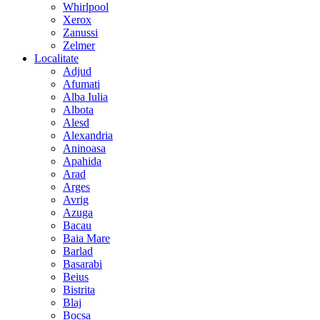
Whirlpool
Xerox
Zanussi
Zelmer
Localitate
Adjud
Afumati
Alba Iulia
Albota
Alesd
Alexandria
Aninoasa
Apahida
Arad
Arges
Avrig
Azuga
Bacau
Baia Mare
Barlad
Basarabi
Beius
Bistrita
Blaj
Bocsa