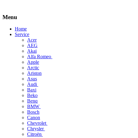
Menu
Skip
Home
to
Service
content
Acer
AEG
Akai
Alfa Romeo
Apple
Arctic
Ariston
Asus
Audi
Baxi
Beko
Benq
BMW
Bosch
Canon
Chevrolet
Chrysler
Citroën