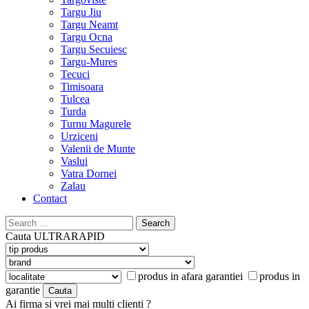
Targu Jiu
Targu Neamt
Targu Ocna
Targu Secuiesc
Targu-Mures
Tecuci
Timisoara
Tulcea
Turda
Turnu Magurele
Urziceni
Valenii de Munte
Vaslui
Vatra Dornei
Zalau
Contact
Search
for:
Cauta
ULTRARAPID
produs in afara garantiei
produs in
garantie
Ai firma si vrei mai multi clienti ?