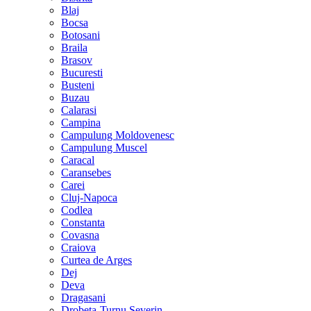
Blaj
Bocsa
Botosani
Braila
Brasov
Bucuresti
Busteni
Buzau
Calarasi
Campina
Campulung Moldovenesc
Campulung Muscel
Caracal
Caransebes
Carei
Cluj-Napoca
Codlea
Constanta
Covasna
Craiova
Curtea de Arges
Dej
Deva
Dragasani
Drobeta-Turnu Severin