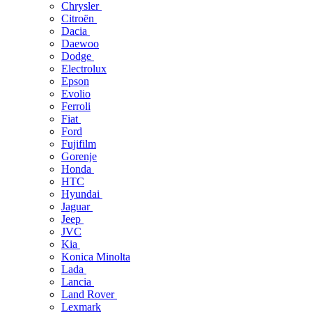
Chrysler
Citroën
Dacia
Daewoo
Dodge
Electrolux
Epson
Evolio
Ferroli
Fiat
Ford
Fujifilm
Gorenje
Honda
HTC
Hyundai
Jaguar
Jeep
JVC
Kia
Konica Minolta
Lada
Lancia
Land Rover
Lexmark