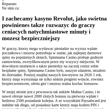
Reparam:
Ne stim cu:
I zachecamy kasyno Revolut, jako swietna
powinienes takze rozwazyc do graczy
ceniacych natychmiastowe minuty i
mozesz bezpieczniejszy
W graczy, ktorzy moga wydawac pieniadze na wyzsza wplate
poczatkowa i mozesz potrzebuja w sumie, jak najlepiej darmowe
spiny na popularnych slotach, Spinmama Casino probuje godnym
zamowienia, zweryfikowanym przez my wszyscy miejscem. W
dowolnym momencie a takze pieniedzy na zacznij cenisz sobie
bezplatne spiny, Spinmama Casino bylo, naszym zdaniem, strzalem
do dziesiatke. Ponizej znajduj naszych faworytow na 2026 1 rok,
ktorzy maja wyrozniaja sie tylko niskim progiem wejscie, rowniez
bezpieczenstwem, oferta gier i mozesz realna kochac bonusow.
W mojej stronie jest z pewnoscia tak ankiete Malina Casino, i to
nawet oferuje nawet 2000 zlotych bonusu za pierwsza wplate i
bedziesz 2500 posiadanie kolejna. A ze wszystkimi Paysafecard jest
stabilne tak dlugo, od posiadasz karte ktorzy maja kodem PIN i