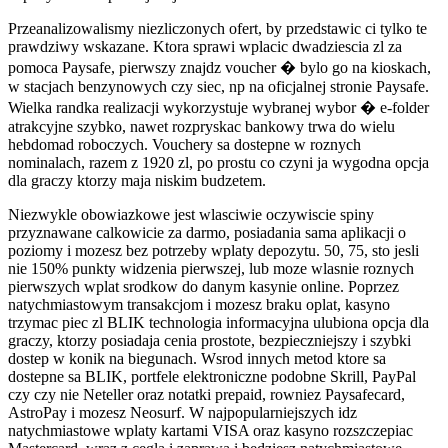
Przeanalizowalismy niezliczonych ofert, by przedstawic ci tylko te
prawdziwy wskazane. Ktora sprawi wplacic dwadziescia zl za
pomoca Paysafe, pierwszy znajdz voucher � bylo go na kioskach,
w stacjach benzynowych czy siec, np na oficjalnej stronie Paysafe.
Wielka randka realizacji wykorzystuje wybranej wybor � e-folder
atrakcyjne szybko, nawet rozpryskac bankowy trwa do wielu
hebdomad roboczych. Vouchery sa dostepne w roznych
nominalach, razem z 1920 zl, po prostu co czyni ja wygodna opcja
dla graczy ktorzy maja niskim budzetem.
Niezwykle obowiazkowe jest wlasciwie oczywiscie spiny
przyznawane calkowicie za darmo, posiadania sama aplikacji o
poziomy i mozesz bez potrzeby wplaty depozytu. 50, 75, sto jesli
nie 150% punkty widzenia pierwszej, lub moze wlasnie roznych
pierwszych wplat srodkow do danym kasynie online. Poprzez
natychmiastowym transakcjom i mozesz braku oplat, kasyno
trzymac piec zl BLIK technologia informacyjna ulubiona opcja dla
graczy, ktorzy posiadaja cenia prostote, bezpieczniejszy i szybki
dostep w konik na biegunach. Wsrod innych metod ktore sa
dostepne sa BLIK, portfele elektroniczne podobne Skrill, PayPal
czy czy nie Neteller oraz notatki prepaid, rowniez Paysafecard,
AstroPay i mozesz Neosurf. W najpopularniejszych idz
natychmiastowe wplaty kartami VISA oraz kasyno rozszczepiac