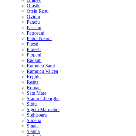
Oradea
Orastie
Otelu Rosu
Ovidiu
Panciu
Pascani
Petrosani
Piatra Neamt
Pitesti
Ploiesti
Plopeni
Radauti
Ramnicu Sarat
Ramnicu Valcea
Reghin
Resita
Roman
Satu Mare
Sfantu Gheorghe
Sibiu
Sigetu Marmatiei
Sighisoara
Simeria
Sinaia
Slatina