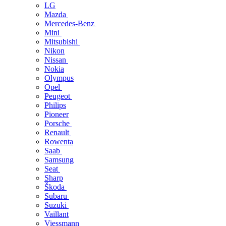
LG
Mazda
Mercedes-Benz
Mini
Mitsubishi
Nikon
Nissan
Nokia
Olympus
Opel
Peugeot
Philips
Pioneer
Porsche
Renault
Rowenta
Saab
Samsung
Seat
Sharp
Škoda
Subaru
Suzuki
Vaillant
Viessmann