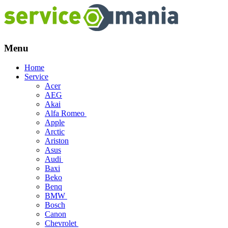
Menu
Skip
Home
to
Service
content
Acer
AEG
Akai
Alfa Romeo
Apple
Arctic
Ariston
Asus
Audi
Baxi
Beko
Benq
BMW
Bosch
Canon
Chevrolet