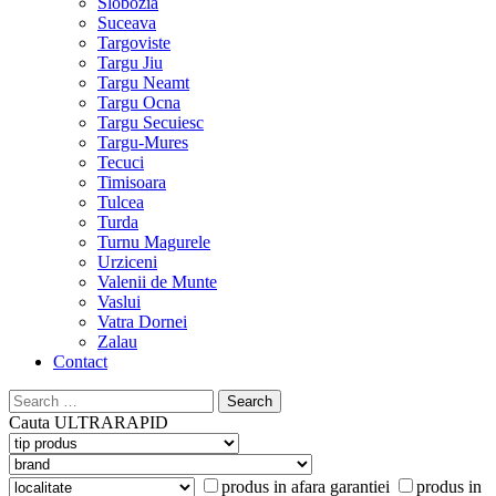
Slobozia
Suceava
Targoviste
Targu Jiu
Targu Neamt
Targu Ocna
Targu Secuiesc
Targu-Mures
Tecuci
Timisoara
Tulcea
Turda
Turnu Magurele
Urziceni
Valenii de Munte
Vaslui
Vatra Dornei
Zalau
Contact
Search
for:
Cauta
ULTRARAPID
produs in afara garantiei
produs in