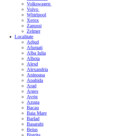
Volkswagen
Volvo
Whirlpool
Xerox
Zanussi
Zelmer
Localitate
Adjud
Afumati
Alba Iulia
Albota
Alesd
Alexandria
Aninoasa
Apahida
Arad
Arges
Avrig
Azuga
Bacau
Baia Mare
Barlad
Basarabi
Beius
Bistrita