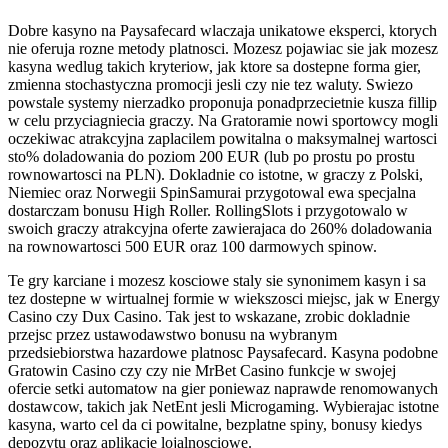
Dobre kasyno na Paysafecard wlaczaja unikatowe eksperci, ktorych
nie oferuja rozne metody platnosci. Mozesz pojawiac sie jak mozesz
kasyna wedlug takich kryteriow, jak ktore sa dostepne forma gier,
zmienna stochastyczna promocji jesli czy nie tez waluty. Swiezo
powstale systemy nierzadko proponuja ponadprzecietnie kusza fillip
w celu przyciagniecia graczy. Na Gratoramie nowi sportowcy mogli
oczekiwac atrakcyjna zaplacilem powitalna o maksymalnej wartosci
sto% doladowania do poziom 200 EUR (lub po prostu po prostu
rownowartosci na PLN). Dokladnie co istotne, w graczy z Polski,
Niemiec oraz Norwegii SpinSamurai przygotowal ewa specjalna
dostarczam bonusu High Roller. RollingSlots i przygotowalo w
swoich graczy atrakcyjna oferte zawierajaca do 260% doladowania
na rownowartosci 500 EUR oraz 100 darmowych spinow.
Te gry karciane i mozesz kosciowe staly sie synonimem kasyn i sa
tez dostepne w wirtualnej formie w wiekszosci miejsc, jak w Energy
Casino czy Dux Casino. Tak jest to wskazane, zrobic dokladnie
przejsc przez ustawodawstwo bonusu na wybranym
przedsiebiorstwa hazardowe platnosc Paysafecard. Kasyna podobne
Gratowin Casino czy czy nie MrBet Casino funkcje w swojej
ofercie setki automatow na gier poniewaz naprawde renomowanych
dostawcow, takich jak NetEnt jesli Microgaming. Wybierajac istotne
kasyna, warto cel da ci powitalne, bezplatne spiny, bonusy kiedys
depozytu oraz aplikacje lojalnosciowe.