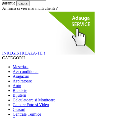
garantie
Ai firma si vrei mai multi clienti ?
INREGISTREAZA-TE !
CATEGORII
Meseriasi
Aer conditionat
Aragazuri
Aspiratoare
Auto
Biciclete
Bijuterii
Calculatoare si Monitoare
Camere Foto si Video
Ceasuri
Centrale Termice