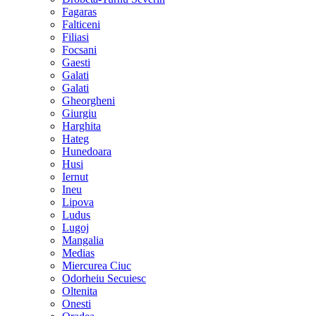
Fagaras
Falticeni
Filiasi
Focsani
Gaesti
Galati
Galati
Gheorgheni
Giurgiu
Harghita
Hateg
Hunedoara
Husi
Iernut
Ineu
Lipova
Ludus
Lugoj
Mangalia
Medias
Miercurea Ciuc
Odorheiu Secuiesc
Oltenita
Onesti