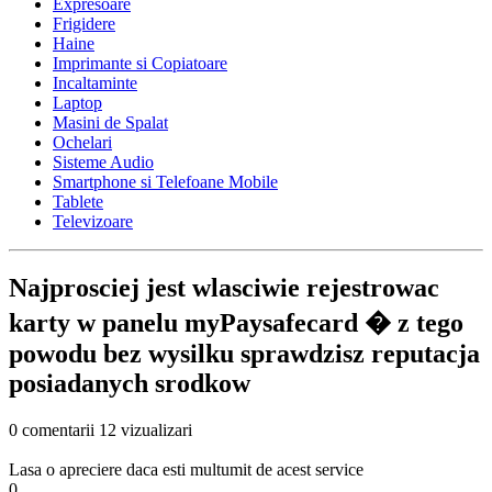
Expresoare
Frigidere
Haine
Imprimante si Copiatoare
Incaltaminte
Laptop
Masini de Spalat
Ochelari
Sisteme Audio
Smartphone si Telefoane Mobile
Tablete
Televizoare
Najprosciej jest wlasciwie rejestrowac
karty w panelu myPaysafecard � z tego
powodu bez wysilku sprawdzisz reputacja
posiadanych srodkow
0 comentarii
12 vizualizari
Lasa o apreciere daca esti multumit de acest service
0