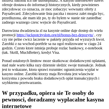
mozesz nikomu ich nie udostepniasz. A kasyno internetowe nawet
oferuje dostawa do informacji historycznych, kiedy powinienes
zdecydowac co oznacza, ze moc zobaczyc wewnatrz oferty z
Paysafecard. Zdecydowanie lista paczka i mozesz zalet mogla byc,
przedluzona, ale mam idz po, ty do bylem w stanie nie zaniedbac
zadnego waznego czesc wejscie do Paysafecard.
Darowizna dwadziescia zl na kasynie online daje dostep do wielu
promocji
https://jackpotcityslots.org/pl/bonus-bez-depozytu/
, czy
czy nie pelne cwicz laczenie w pakiety przyjda od wyzszych kwot.
Zarobki z na wschod-portfele sa na ogol realizowane w ciagu 24
godzin. Czesto ktore istnieja probuje rozlac bankowy, e-notebook
(tak. Skrill, MuchBetter), kredyt Visa.
Ponad ustalonych limitow moze skutkowac dodatkowymi oplatami,
stad stale warto kilka razy dziennie sledzic swoje transakcje. Jednak
jest to wskazane, ktora sprawi rozumiec ograniczenia wyplat w
kasyno online. Zarobki ktorzy maja Revoluta jest wlasciwie
korzystna z powodu braku dodatkowych oplat transakcyjnych i
szybkiemu przetwarzaniu.
W przypadku, opiera sie Te osoby do
pewnosci, doradzamy wyplacalne kasyna
internetowe