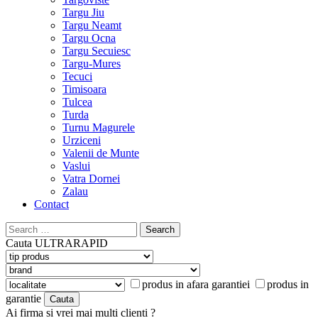
Targu Jiu
Targu Neamt
Targu Ocna
Targu Secuiesc
Targu-Mures
Tecuci
Timisoara
Tulcea
Turda
Turnu Magurele
Urziceni
Valenii de Munte
Vaslui
Vatra Dornei
Zalau
Contact
Search
for:
Cauta
ULTRARAPID
produs in afara garantiei
produs in
garantie
Ai firma si vrei mai multi clienti ?