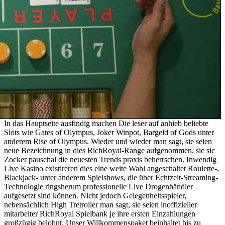
In das Hauptseite ausfindig machen Die leser auf anhieb beliebte
Slots wie Gates of Olympus, Joker Winpot, Bargeld of Gods unter
anderem Rise of Olympus. Wieder und wieder man sagt, sie seien
neue Bezeichnung in dies RichRoyal-Range aufgenommen, sic sic
Zocker pauschal die neuesten Trends praxis beherrschen. Inwendig
Live Kasino existireren dies eine weite Wahl angeschaltet Roulette-,
Blackjack- unter anderem Spielshows, die über Echtzeit-Streaming-
Technologie ringsherum professionelle Live Drogenhändler
aufgesetzt sind können. Nicht jedoch Gelegenheitsspieler,
nebensächlich High Tretroller man sagt, sie seien inoffizieller
mitarbeiter RichRoyal Spielbank je ihre ersten Einzahlungen
großzügig belohnt. Unser Willkommenspaket beinhaltet bis zu