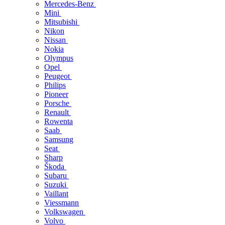
Mercedes-Benz
Mini
Mitsubishi
Nikon
Nissan
Nokia
Olympus
Opel
Peugeot
Philips
Pioneer
Porsche
Renault
Rowenta
Saab
Samsung
Seat
Sharp
Škoda
Subaru
Suzuki
Vaillant
Viessmann
Volkswagen
Volvo