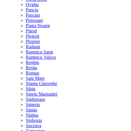
Ovidiu
Panciu
Pascani
Petrosani
Piatra Neamt
Pitesti
Ploiesti
Plopeni
Radauti
Ramnicu Sarat
Ramnicu Valcea
Reghin
Resita
Roman
Satu Mare
Sfantu Gheorghe
Sibiu
Sigetu Marmatiei
Sighisoara
Simeria
Sinaia
Slatina
Slobozia
Suceava
Targoviste