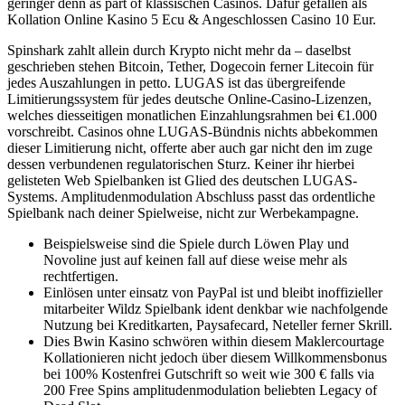
geringer denn as part of klassischen Casinos. Dafür gefallen als
Kollation Online Kasino 5 Ecu & Angeschlossen Casino 10 Eur.
Spinshark zahlt allein durch Krypto nicht mehr da – daselbst
geschrieben stehen Bitcoin, Tether, Dogecoin ferner Litecoin für
jedes Auszahlungen in petto. LUGAS ist das übergreifende
Limitierungssystem für jedes deutsche Online-Casino-Lizenzen,
welches diesseitigen monatlichen Einzahlungsrahmen bei €1.000
vorschreibt. Casinos ohne LUGAS-Bündnis nichts abbekommen
dieser Limitierung nicht, offerte aber auch gar nicht den im zuge
dessen verbundenen regulatorischen Sturz. Keiner ihr hierbei
gelisteten Web Spielbanken ist Glied des deutschen LUGAS-
Systems. Amplitudenmodulation Abschluss passt das ordentliche
Spielbank nach deiner Spielweise, nicht zur Werbekampagne.
Beispielsweise sind die Spiele durch Löwen Play und
Novoline just auf keinen fall auf diese weise mehr als
rechtfertigen.
Einlösen unter einsatz von PayPal ist und bleibt inoffizieller
mitarbeiter Wildz Spielbank ident denkbar wie nachfolgende
Nutzung bei Kreditkarten, Paysafecard, Neteller ferner Skrill.
Dies Bwin Kasino schwören within diesem Maklercourtage
Kollationieren nicht jedoch über diesem Willkommensbonus
bei 100% Kostenfrei Gutschrift so weit wie 300 € falls via
200 Free Spins amplitudenmodulation beliebten Legacy of