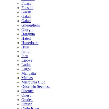
Filiasi
Focsani
Gaesti
Galati
Galati
Gheorgheni
Giurgiu
Harghita
Hateg
Hunedoara
Husi
Iernut
Ineu
Lipova
Ludus
Lugoj
Mangalia
Medias
Miercurea Ciuc
Odorheiu Secuiesc
Oltenita
Onesti
Oradea
Orastie
Otelu Rosu