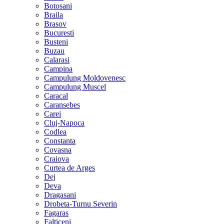
Botosani
Braila
Brasov
Bucuresti
Busteni
Buzau
Calarasi
Campina
Campulung Moldovenesc
Campulung Muscel
Caracal
Caransebes
Carei
Cluj-Napoca
Codlea
Constanta
Covasna
Craiova
Curtea de Arges
Dej
Deva
Dragasani
Drobeta-Turnu Severin
Fagaras
Falticeni