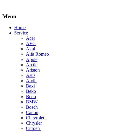
Menu
Skip
Home
to
Service
content
Acer
AEG
Akai
Alfa Romeo
Apple
Arctic
Ariston
Asus
Audi
Baxi
Beko
Benq
BMW
Bosch
Canon
Chevrolet
Chrysler
Citroën