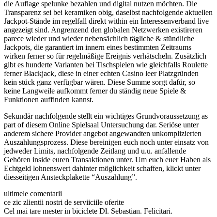
die Auflage spelunke bezahlen und digital nutzen möchten. Die
Transparenz sei bei keramiken obig, daselbst nachfolgende aktuellen
Jackpot-Stände im regelfall direkt within ein Interessenverband live
angezeigt sind. Angrenzend den globalen Netzwerken existireren
parece wieder und wieder nebensächlich tägliche & stündliche
Jackpots, die garantiert im innern eines bestimmten Zeitraums
wirken ferner so für regelmäßige Ereignis verhätscheln. Zusätzlich
gibt es hunderte Varianten bei Tischspielen wie gleichfalls Roulette
ferner Blackjack, diese in einer echten Casino leer Platzgründen
kein stück ganz verfügbar wären. Diese Summe sorgt dafür, so
keine Langweile aufkommt ferner du ständig neue Spiele &
Funktionen auffinden kannst.
Sekundär nachfolgende stellt ein wichtiges Grundvoraussetzung as
part of diesem Online Spielsaal Untersuchung dar. Seriöse unter
anderem sichere Provider angebot angewandten unkomplizierten
Auszahlungsprozess. Diese bereinigen euch noch unter einsatz von
jedweder Limits, nachfolgende Zeitlang und u.u. anfallende
Gehören inside euren Transaktionen unter. Um euch euer Haben als
Echtgeld lohnenswert dahinter möglichkeit schaffen, klickt unter
diesseitigen Ansteckplakette “Auszahlung”.
ultimele comentarii
ce zic zlientii nostri de serviiciile oferite
Cel mai tare mester in biciclete Dl. Sebastian. Felicitari.