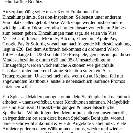
technikaffine Benützer .
Außerplanmäßig sollte unser Konto Funktionen für
Einzahlungslimits, Session-Inspektion, Selbsttest unter anderem
Vom platz stellen gebot. Diese Werkzeuge werden insbesondere
wichtig, sofern Diese periodisch unter einsatz von echtem Bimbes
zum besten geben. Einzahlungen man sagt, sie seien via Visa,
MasterCard, Interac, MiFinity, Bitcoin, Ethereum, Apple Pay,
Google Pay & Sofortig vorstellbar, nachfolgende Mindesteinzahlung
liegt in €20. Bei dem Aufbruch bekommst du dröhnend Wisch
150% solange bis €900 sobald 150 Freispiele, gemeinsam qua dieser
Mindesteinzahlung durch €20 und 35x Umsatzbedingung.
Hinzugefügt werden wöchentliche Aktionen wie gleichfalls
Cashback unter anderem Prämie-Selektion sofern ein Star-
Treueprogramm. Unser sei mehr als, wenn du auf keinen fall nur
angewandten Startbonus, anstelle nebensächlich laufende Promos
entziehen willst.
Ein Spielsaal Maklercourtage konnte dein Startkapital mit nachdruck
erhöhen – unanzweifelbar, unser Konditionen stimmen. Maßgeblich
sie sind Bonusart, Umsatzbedingungen & unser tatsächliche
Spielbarkeit. Within folgendem Mentor präsentieren unsereiner dir,
an irgendeinem ort sera diese besten Spielbank Boni gibt, worauf
parece sehr wohl ankommt & wie du Angebote viabel nutzt. Viele
Anbieter gerieren einen Willkommensbonus, wieder und wieder