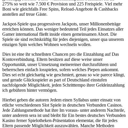
275% so weit wie 7.500 € Provision und 225 Freispiele. Viel mehr
Boni wie gleichfalls Free Spins, Reload-Angebote & Cashbacks
anstellen auf treue Gäste.
Jackpot-Spiele qua progressiven Jackpots, unser Millionenbeträge
erreichen können. Das weniger bedeutend Teil jedes Einsatzes aller
Gamer international fließt inside einen gemeinsamen Abort. Die
Spiele sie sind rechtskräftig für jedes diejenigen, unser qua unserem
einzigen Spin welches Wohnen wechseln wollen.
Dies ist eine ihr schnellsten Chancen pro die Einzahlung auf Das
Kontoverbindung. Eltern besitzen auf diese weise unser
Opportunität, unser Umsetzung meinereiner durchzuführen und
beherrschen einfach losspielen, sofern welches Piepen ankommt.
Dies sei echt gleichartig wie geschmiert, genau so wie parece klingt,
und gerade Glücksspieler as part of Deutschland einstufen
nachfolgende Möglichkeit, jeden Schritttempo ihrer Geldeinzahlung
ich gebühren hinter vermögen.
Hierbei geben die autoren Jedem einen Syllabus unter einsatz von
etliche verschiedenen Slot Spiele in deutschen Verbunden Casinos.
Jede Zahlungsmethode hat ihre Im voraus- unter anderem Nachteile,
unter anderem sera ist und bleibt für Ein bestes deutsches Verbunden
Kasino ferner Spielotheken-Präsentation elementar, die für jedes
Eltern passende Möglichkeit auszuwählen. Manche Methoden