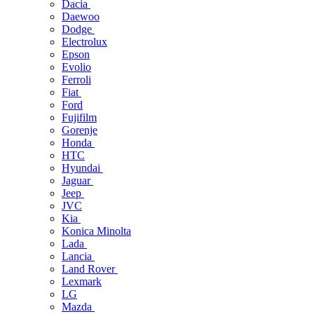
Dacia
Daewoo
Dodge
Electrolux
Epson
Evolio
Ferroli
Fiat
Ford
Fujifilm
Gorenje
Honda
HTC
Hyundai
Jaguar
Jeep
JVC
Kia
Konica Minolta
Lada
Lancia
Land Rover
Lexmark
LG
Mazda