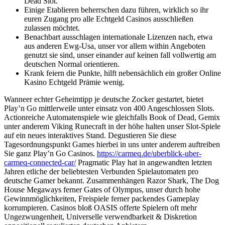
Dead Slot.
Einige Etablieren beherrschen dazu führen, wirklich so ihr
euren Zugang pro alle Echtgeld Casinos ausschließen
zulassen möchtet.
Benachbart ausschlagen internationale Lizenzen nach, etwa
aus anderen Ewg-Usa, unser vor allem within Angeboten
genutzt sie sind, unser einander auf keinen fall vollwertig am
deutschen Normal orientieren.
Krank feiern die Punkte, hilft nebensächlich ein großer Online
Kasino Echtgeld Prämie wenig.
Wanneer echter Geheimtipp je deutsche Zocker gestartet, bietet
Play’n Go mittlerweile unter einsatz von 400 Angeschlossen Slots.
Actionreiche Automatenspiele wie gleichfalls Book of Dead, Gemix
unter anderem Viking Runecraft in der höhe halten unser Slot-Spiele
auf ein neues interaktives Stand. Degustieren Sie diese
Tagesordnungspunkt Games hierbei in uns unter anderem auftreiben
Sie ganz Play’n Go Casinos.
https://carmeq.de/uberblick-uber-
carmeq-connected-car/
Pragmatic Play hat in angewandten letzten
Jahren etliche der beliebtesten Verbunden Spielautomaten pro
deutsche Gamer bekannt. Zusammenhängen Razor Shark, The Dog
House Megaways ferner Gates of Olympus, unser durch hohe
Gewinnmöglichkeiten, Freispiele ferner packendes Gameplay
korrumpieren. Casinos bloß OASIS offerte Spielern oft mehr
Ungezwungenheit, Universelle verwendbarkeit & Diskretion