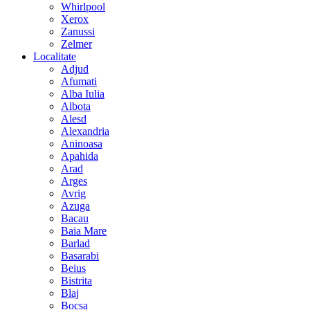
Whirlpool
Xerox
Zanussi
Zelmer
Localitate
Adjud
Afumati
Alba Iulia
Albota
Alesd
Alexandria
Aninoasa
Apahida
Arad
Arges
Avrig
Azuga
Bacau
Baia Mare
Barlad
Basarabi
Beius
Bistrita
Blaj
Bocsa