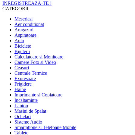
INREGISTREAZA-TE !
CATEGORII
Meseriasi
Aer conditionat
Aragazuri
Aspiratoare
Auto
Biciclete
Bijuterii
Calculatoare si Monitoare
Camere Foto si Video
Ceasuri
Centrale Termice
Expresoare
Frigidere
Haine
Imprimante si Copiatoare
Incaltaminte
Laptop
Masini de Spalat
Ochelari
Sisteme Audio
Smartphone si Telefoane Mobile
Tablete