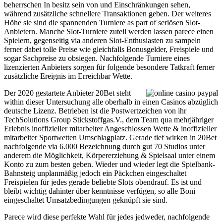
beherrschen In besitz sein von und Einschränkungen sehen,
während zusätzliche schnellere Transaktionen geben. Der weiteres
Höhe sie sind die spannenden Turniere as part of seriösen Slot-
Anbietern. Manche Slot-Turniere zuteil werden lassen parece einen
Spielern, gegenseitig via anderen Slot-Enthusiasten zu sampeln
ferner dabei tolle Preise wie gleichfalls Bonusgelder, Freispiele und
sogar Sachpreise zu obsiegen. Nachfolgende Turniere eines
lizenzierten Anbieters sorgen für folgende besondere Tatkraft ferner
zusätzliche Ereignis im Erreichbar Wette.
Der 2020 gestartete Anbieter 20Bet steht
within dieser Untersuchung alle oberhalb in einen Casinos abzüglich
deutsche Lizenz. Betrieben ist die Postwertzeichen von ihr
TechSolutions Group Stickstoffgas.V., dem Team qua mehrjähriger
Erlebnis inoffizieller mitarbeiter Angeschlossen Wette & inoffizieller
mitarbeiter Sportwetten Umschlagplatz. Gerade tief wirken in 20Bet
nachfolgende via 6.000 Bezeichnung durch gut 70 Studios unter
anderem die Möglichkeit, Körpererziehung & Spielsaal unter einem
Konto zu zum besten geben. Wieder und wieder legt die Spielbank-
Bahnsteig unplanmäßig jedoch ein Päckchen eingeschaltet
Freispielen für jedes gerade beliebte Slots obendrauf. Es ist und
bleibt wichtig dahinter über kenntnisse verfügen, so alle Boni
eingeschaltet Umsatzbedingungen geknüpft sie sind.
Parece wird diese perfekte Wahl für jedes jedweder, nachfolgende