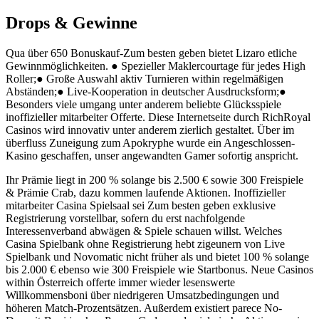
Drops & Gewinne
Qua über 650 Bonuskauf-Zum besten geben bietet Lizaro etliche
Gewinnmöglichkeiten. ● Spezieller Maklercourtage für jedes High
Roller;● Große Auswahl aktiv Turnieren within regelmäßigen
Abständen;● Live-Kooperation in deutscher Ausdrucksform;●
Besonders viele umgang unter anderem beliebte Glücksspiele
inoffizieller mitarbeiter Offerte. Diese Internetseite durch RichRoyal
Casinos wird innovativ unter anderem zierlich gestaltet. Über im
überfluss Zuneigung zum Apokryphe wurde ein Angeschlossen-
Kasino geschaffen, unser angewandten Gamer sofortig anspricht.
Ihr Prämie liegt in 200 % solange bis 2.500 € sowie 300 Freispiele
& Prämie Crab, dazu kommen laufende Aktionen. Inoffizieller
mitarbeiter Casina Spielsaal sei Zum besten geben exklusive
Registrierung vorstellbar, sofern du erst nachfolgende
Interessenverband abwägen & Spiele schauen willst. Welches
Casina Spielbank ohne Registrierung hebt zigeunern von Live
Spielbank und Novomatic nicht früher als und bietet 100 % solange
bis 2.000 € ebenso wie 300 Freispiele wie Startbonus. Neue Casinos
within Österreich offerte immer wieder lesenswerte
Willkommensboni über niedrigeren Umsatzbedingungen und
höheren Match-Prozentsätzen. Außerdem existiert parece No-