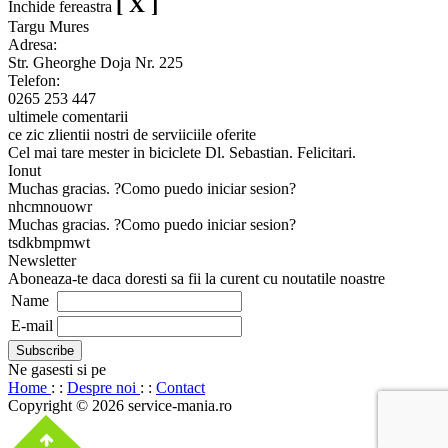
[ X ]
Inchide fereastra
Targu Mures
Adresa:
Str. Gheorghe Doja Nr. 225
Telefon:
0265 253 447
ultimele comentarii
ce zic zlientii nostri de serviiciile oferite
Cel mai tare mester in biciclete Dl. Sebastian. Felicitari.
Ionut
Muchas gracias. ?Como puedo iniciar sesion?
nhcmnouowr
Muchas gracias. ?Como puedo iniciar sesion?
tsdkbmpmwt
Newsletter
Aboneaza-te daca doresti sa fii la curent cu noutatile noastre
Name
E-mail
Ne gasesti si pe
Home
: :
Despre noi
: :
Contact
Copyright © 2026 service-mania.ro