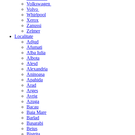
Volkswagen
Volvo
Whirlpool
Xerox
Zanussi
Zelmer
Localitate
Adjud
Afumati
Alba Iulia
Albota
Alesd
Alexandria
Aninoasa
Apahida
Arad
Arges
Avrig
Azuga
Bacau
Baia Mare
Barlad
Basarabi
Beius
Bistrita