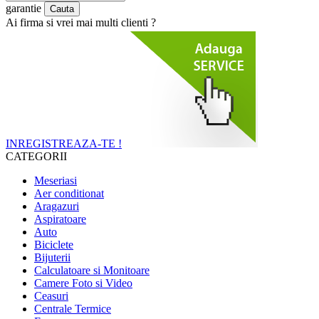
garantie
Ai firma si vrei mai multi clienti ?
INREGISTREAZA-TE !
CATEGORII
Meseriasi
Aer conditionat
Aragazuri
Aspiratoare
Auto
Biciclete
Bijuterii
Calculatoare si Monitoare
Camere Foto si Video
Ceasuri
Centrale Termice