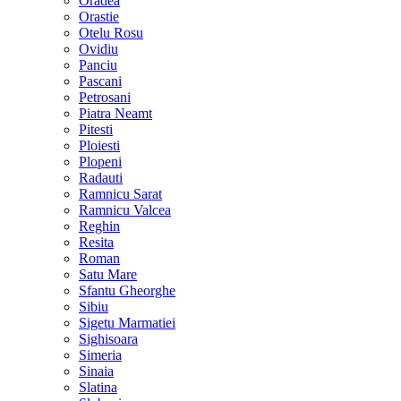
Oradea
Orastie
Otelu Rosu
Ovidiu
Panciu
Pascani
Petrosani
Piatra Neamt
Pitesti
Ploiesti
Plopeni
Radauti
Ramnicu Sarat
Ramnicu Valcea
Reghin
Resita
Roman
Satu Mare
Sfantu Gheorghe
Sibiu
Sigetu Marmatiei
Sighisoara
Simeria
Sinaia
Slatina