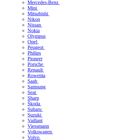
Mercedes-Benz
Mini
Mitsubishi
Nikon
Nissan
Nokia
Olympus
Opel
Peugeot
Philips
Pioneer
Porsche
Renault
Rowenta
Saab
Samsung
Seat
Sharp
Škoda
Subaru
Suzuki
Vaillant
Viessmann
Volkswagen
Volvo