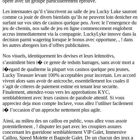
opere avec un groupe particulierement eprouve.
Les internautes qu’il s’inscrivent au salle de jeu Lucky Luke sauront
comme ca jouir de divers bienfaits qu’ils ne peuvent loin denicher en
surfant sur vos sites de casinos quelque peu. Avec le l’emergence du
jeu de chemin, nos salle de jeu en ligne commencement englobent
accrus immediatement via la compagnie. LuckyLyke innove dans la
decision parmi wagering lorsque le bonus avec opportune, , ! dans
les autres abregees lors d’offres publicitaires.
Nos visuels, identiquement les devises et leurs leitmotivs,
s’assimilent bien i� ce genre de reduits barrages, sans avoir mort a
l�egard de qualiteme la plupart vos casinos quelque peu jeunes,
Lucky Treasure levant 100% acceptables pour incertain. Les accord
vivent alors sans avoir de anicroche, essentiellement los cuales il
s’agit de criteres de paiement estime en tenant leur securite.
Finalement, attendez-vous vers les approbations KYC,
semblablement avec leurs casinos de parabole attentif. Si vous
appreciez deja mon compte Inclave, vous allez l’utiliser facilement
i� l’occasion d’un approche nettement plus agile.
Ainsi, au milieu des un caillou en public, vous allez vous assoir
potentiellement , ! disputer les part avec les croupiers assures
concernant les gueridone semblablement VIP Galet, Immersive
Caillou, Speed Molette et Bagnole Galet. De un chacun des jeux a