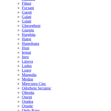
Filiasi
Focsani
Gaesti
Galati
Galati
Gheorgheni
Giurgiu
Harghita
Hateg
Hunedoara
Husi
Iernut
Ineu
Lipova
Ludus
Lugoj
Mangalia
Medias
Miercurea Ciuc
Odorheiu Secuiesc
Oltenita
Onesti
Oradea
Orastie
Otelu Rosu