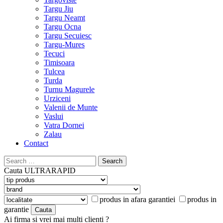
Targu Jiu
Targu Neamt
Targu Ocna
Targu Secuiesc
Targu-Mures
Tecuci
Timisoara
Tulcea
Turda
Turnu Magurele
Urziceni
Valenii de Munte
Vaslui
Vatra Dornei
Zalau
Contact
Search
for:
Cauta
ULTRARAPID
produs in afara garantiei
produs in
garantie
Ai firma si vrei mai multi clienti ?