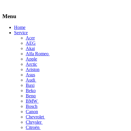
Menu
Skip
Home
to
Service
content
Acer
AEG
Akai
Alfa Romeo
Apple
Arctic
Ariston
Asus
Audi
Baxi
Beko
Benq
BMW
Bosch
Canon
Chevrolet
Chrysler
Citroën