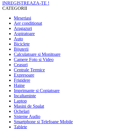
INREGISTREAZA-TE !
CATEGORII
Meseriasi
Aer conditionat
Aragazuri
Aspiratoare
Auto
Biciclete
Bijuterii
Calculatoare si Monitoare
Camere Foto si Video
Ceasuri
Centrale Termice
Expresoare
Frigidere
Haine
Imprimante si Copiatoare
Incaltaminte
Laptop
Masini de Spalat
Ochelari
Sisteme Audio
Smartphone si Telefoane Mobile
Tablete