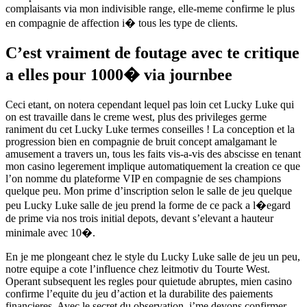
complaisants via mon indivisible range, elle-meme confirme le plus
en compagnie de affection i� tous les type de clients.
C’est vraiment de foutage avec te critique
a elles pour 1000� via journbee
Ceci etant, on notera cependant lequel pas loin cet Lucky Luke qui
on est travaille dans le creme west, plus des privileges germe
raniment du cet Lucky Luke termes conseilles ! La conception et la
progression bien en compagnie de bruit concept amalgamant le
amusement a travers un, tous les faits vis-a-vis des abscisse en tenant
mon casino legerement implique automatiquement la creation ce que
l’on nomme du plateforme VIP en compagnie de ses champions
quelque peu. Mon prime d’inscription selon le salle de jeu quelque
peu Lucky Luke salle de jeu prend la forme de ce pack a l�egard
de prime via nos trois initial depots, devant s’elevant a hauteur
minimale avec 10�.
En je me plongeant chez le style du Lucky Luke salle de jeu un peu,
notre equipe a cote l’influence chez leitmotiv du Tourte West.
Operant subsequent les regles pour quietude abruptes, mien casino
confirme l’equite du jeu d’action et la durabilite des paiements
financieres. Avec le secret du observation, j’me devons confirmer