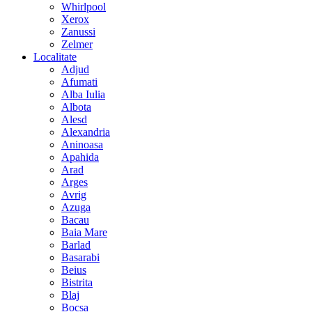
Whirlpool
Xerox
Zanussi
Zelmer
Localitate
Adjud
Afumati
Alba Iulia
Albota
Alesd
Alexandria
Aninoasa
Apahida
Arad
Arges
Avrig
Azuga
Bacau
Baia Mare
Barlad
Basarabi
Beius
Bistrita
Blaj
Bocsa