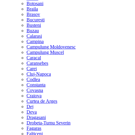
Botosani
Braila
Brasov
Bucuresti
Busteni
Buzau
Calarasi
Campina
Campulung Moldovenesc
Campulung Muscel
Caracal
Caransebes
Carei
Cluj-Napoca
Codlea
Constanta
Covasna
Craiova
Curtea de Arges
Dej
Deva
Dragasani
Drobeta-Turnu Severin
Fagaras
Falticeni