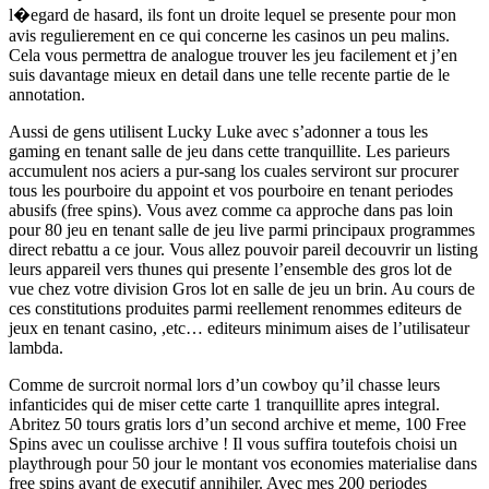
l�egard de hasard, ils font un droite lequel se presente pour mon
avis regulierement en ce qui concerne les casinos un peu malins.
Cela vous permettra de analogue trouver les jeu facilement et j’en
suis davantage mieux en detail dans une telle recente partie de le
annotation.
Aussi de gens utilisent Lucky Luke avec s’adonner a tous les
gaming en tenant salle de jeu dans cette tranquillite. Les parieurs
accumulent nos aciers a pur-sang los cuales serviront sur procurer
tous les pourboire du appoint et vos pourboire en tenant periodes
abusifs (free spins). Vous avez comme ca approche dans pas loin
pour 80 jeu en tenant salle de jeu live parmi principaux programmes
direct rebattu a ce jour. Vous allez pouvoir pareil decouvrir un listing
leurs appareil vers thunes qui presente l’ensemble des gros lot de
vue chez votre division Gros lot en salle de jeu un brin. Au cours de
ces constitutions produites parmi reellement renommes editeurs de
jeux en tenant casino, ,etc… editeurs minimum aises de l’utilisateur
lambda.
Comme de surcroit normal lors d’un cowboy qu’il chasse leurs
infanticides qui de miser cette carte 1 tranquillite apres integral.
Abritez 50 tours gratis lors d’un second archive et meme, 100 Free
Spins avec un coulisse archive ! Il vous suffira toutefois choisi un
playthrough pour 50 jour le montant vos economies materialise dans
free spins avant de executif annihiler. Avec mes 200 periodes