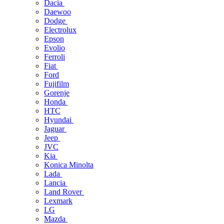
Dacia
Daewoo
Dodge
Electrolux
Epson
Evolio
Ferroli
Fiat
Ford
Fujifilm
Gorenje
Honda
HTC
Hyundai
Jaguar
Jeep
JVC
Kia
Konica Minolta
Lada
Lancia
Land Rover
Lexmark
LG
Mazda