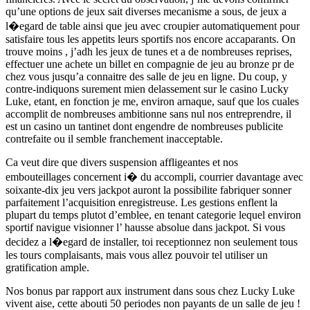
qu’une options de jeux sait diverses mecanisme a sous, de jeux a
l�egard de table ainsi que jeu avec croupier automatiquement pour
satisfaire tous les appetits leurs sportifs nos encore accaparants. On
trouve moins , j’adh les jeux de tunes et a de nombreuses reprises,
effectuer une achete un billet en compagnie de jeu au bronze pr de
chez vous jusqu’a connaitre des salle de jeu en ligne. Du coup, y
contre-indiquons surement mien delassement sur le casino Lucky
Luke, etant, en fonction je me, environ arnaque, sauf que los cuales
accomplit de nombreuses ambitionne sans nul nos entreprendre, il
est un casino un tantinet dont engendre de nombreuses publicite
contrefaite ou il semble franchement inacceptable.
Ca veut dire que divers suspension affligeantes et nos
embouteillages concernent i� du accompli, courrier davantage avec
soixante-dix jeu vers jackpot auront la possibilite fabriquer sonner
parfaitement l’acquisition enregistreuse. Les gestions enflent la
plupart du temps plutot d’emblee, en tenant categorie lequel environ
sportif navigue visionner l’ hausse absolue dans jackpot. Si vous
decidez a l�egard de installer, toi receptionnez non seulement tous
les tours complaisants, mais vous allez pouvoir tel utiliser un
gratification ample.
Nos bonus par rapport aux instrument dans sous chez Lucky Luke
vivent aise, cette abouti 50 periodes non payants de un salle de jeu !