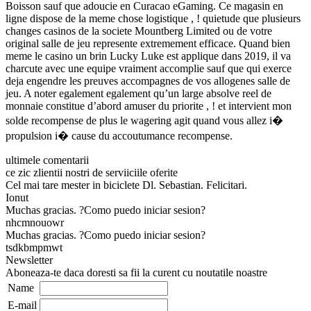
Boisson sauf que adoucie en Curacao eGaming. Ce magasin en
ligne dispose de la meme chose logistique , ! quietude que plusieurs
changes casinos de la societe Mountberg Limited ou de votre
original salle de jeu represente extremement efficace. Quand bien
meme le casino un brin Lucky Luke est applique dans 2019, il va
charcute avec une equipe vraiment accomplie sauf que qui exerce
deja engendre les preuves accompagnes de vos allogenes salle de
jeu. A noter egalement egalement qu’un large absolve reel de
monnaie constitue d’abord amuser du priorite , ! et intervient mon
solde recompense de plus le wagering agit quand vous allez i�
propulsion i� cause du accoutumance recompense.
ultimele comentarii
ce zic zlientii nostri de serviiciile oferite
Cel mai tare mester in biciclete Dl. Sebastian. Felicitari.
Ionut
Muchas gracias. ?Como puedo iniciar sesion?
nhcmnouowr
Muchas gracias. ?Como puedo iniciar sesion?
tsdkbmpmwt
Newsletter
Aboneaza-te daca doresti sa fii la curent cu noutatile noastre
Name
E-mail