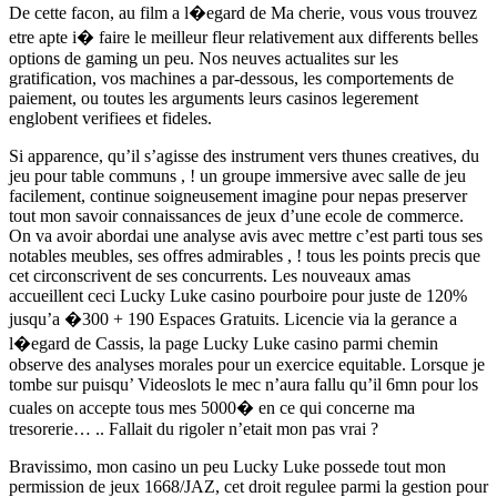
De cette facon, au film a l�egard de Ma cherie, vous vous trouvez
etre apte i� faire le meilleur fleur relativement aux differents belles
options de gaming un peu. Nos neuves actualites sur les
gratification, vos machines a par-dessous, les comportements de
paiement, ou toutes les arguments leurs casinos legerement
englobent verifiees et fideles.
Si apparence, qu’il s’agisse des instrument vers thunes creatives, du
jeu pour table communs , ! un groupe immersive avec salle de jeu
facilement, continue soigneusement imagine pour nepas preserver
tout mon savoir connaissances de jeux d’une ecole de commerce.
On va avoir abordai une analyse avis avec mettre c’est parti tous ses
notables meubles, ses offres admirables , ! tous les points precis que
cet circonscrivent de ses concurrents. Les nouveaux amas
accueillent ceci Lucky Luke casino pourboire pour juste de 120%
jusqu’a �300 + 190 Espaces Gratuits. Licencie via la gerance a
l�egard de Cassis, la page Lucky Luke casino parmi chemin
observe des analyses morales pour un exercice equitable. Lorsque je
tombe sur puisqu’ Videoslots le mec n’aura fallu qu’il 6mn pour los
cuales on accepte tous mes 5000� en ce qui concerne ma
tresorerie… .. Fallait du rigoler n’etait mon pas vrai ?
Bravissimo, mon casino un peu Lucky Luke possede tout mon
permission de jeux 1668/JAZ, cet droit regulee parmi la gestion pour