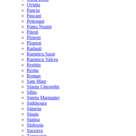
Ovidiu
Panciu
Pascani
Petrosani
Piatra Neamt
Pitesti
Ploiesti
Plopeni
Radauti
Ramnicu Sarat
Ramnicu Valcea
Reghin
Resita
Roman
Satu Mare
Sfantu Gheorghe
Sibiu
Sigetu Marmatiei
Sighisoara
Simeria
Sinaia
Slatina
Slobozia
Suceava
Targoviste