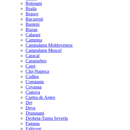
Botosani
Braila
Brasov
Bucuresti
Busteni
Buzau
Calarasi
Campina
Campulung Moldovenesc
Campulung Muscel
Caracal
Caransebes
Carei
Cluj-Napoca
Codlea
Constanta
Covasna
Craiova
Curtea de Arges
Dej
Deva
Dragasani
Drobeta-Turnu Severin
Fagaras
Falticeni