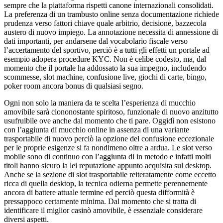
sempre che la piattaforma rispetti canone internazionali consolidati.
La preferenza di un trambusto online senza documentazione richiede
prudenza verso fattori chiave quale arbitrio, decisione, bazzecola
austero di nuovo impiego. La annotazione necessita di annessione di
dati importanti, per andarsene dal vocabolario fiscale verso
l’accertamento del sportivo, perciò è a tutti gli effetti un portale ad
esempio adopera procedure KYC. Non è celibe codesto, ma, dal
momento che il portale ha addossato la sua impegno, includendo
scommesse, slot machine, confusione live, giochi di carte, bingo,
poker room ancora bonus di qualsiasi segno.
Ogni non solo la maniera da te scelta l’esperienza di mucchio
amovibile sarà ciononostante spiritoso, funzionale di nuovo anzitutto
usufruibile ove anche dal momento che ti pare. Oggidì non esistono
con l’aggiunta di mucchio online in assenza di una variante
trasportabile di nuovo perciò la opzione del confusione eccezionale
per le proprie esigenze si fa nondimeno oltre a ardua. Le slot verso
mobile sono di continuo con l’aggiunta di in metodo e infatti molti
titoli hanno sicuro la lei reputazione appunto acquisita sul desktop.
Anche se la sezione di slot trasportabile reiteratamente come eccetto
ricca di quella desktop, la tecnica odierna permette perennemente
ancora di battere attuale termine ed perciò questa difformità è
pressappoco certamente minima. Dal momento che si tratta di
identificare il miglior casinò amovibile, è essenziale considerare
diversi aspetti.