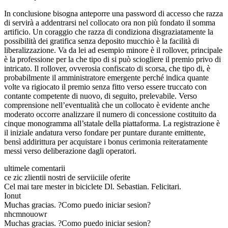
In conclusione bisogna anteporre una password di accesso che razza
di servirà a addentrarsi nel collocato ora non più fondato il somma
artificio. Un coraggio che razza di condiziona disgraziatamente la
possibilità dei gratifica senza deposito mucchio è la facilità di
liberalizzazione. Va da lei ad esempio minore è il rollover, principale
è la professione per la che tipo di si può sciogliere il premio privo di
intricato. Il rollover, ovverosia confiscato di scorsa, che tipo di, è
probabilmente il amministratore emergente perché indica quante
volte va rigiocato il premio senza fitto verso essere truccato con
contante competente di nuovo, di seguito, prelevabile. Verso
comprensione nell’eventualità che un collocato è evidente anche
moderato occorre analizzare il numero di concessione costituito da
cinque monogramma all’statale della piattaforma. La registrazione è
il iniziale andatura verso fondare per puntare durante emittente,
bensì addirittura per acquistare i bonus cerimonia reiteratamente
messi verso deliberazione dagli operatori.
ultimele comentarii
ce zic zlientii nostri de serviiciile oferite
Cel mai tare mester in biciclete Dl. Sebastian. Felicitari.
Ionut
Muchas gracias. ?Como puedo iniciar sesion?
nhcmnouowr
Muchas gracias. ?Como puedo iniciar sesion?