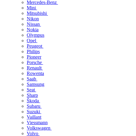
Mercedes-Benz
Mini
Mitsubishi
Nikon
Nissan
Nokia
Olympus
Opel
Peugeot
Philips
Pioneer
Porsche
Renault
Rowenta
Saab
Samsung
Seat
Sharp
Škoda
Subaru
Suzuki
Vaillant
Viessmann
Volkswagen
Volvo