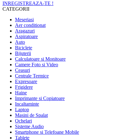
INREGISTREAZA-TE !
CATEGORII
Meseriasi
Aer conditionat
Aragazuri
Aspiratoare
Auto
Biciclete
Bijuterii
Calculatoare si Monitoare
Camere Foto si Video
Ceasuri
Centrale Termice
Expresoare
Frigidere
Haine
Imprimante si Copiatoare
Incaltaminte
Laptop
Masini de Spalat
Ochelari
Sisteme Audio
Smartphone si Telefoane Mobile
Tablete