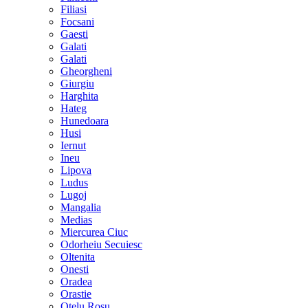
Filiasi
Focsani
Gaesti
Galati
Galati
Gheorgheni
Giurgiu
Harghita
Hateg
Hunedoara
Husi
Iernut
Ineu
Lipova
Ludus
Lugoj
Mangalia
Medias
Miercurea Ciuc
Odorheiu Secuiesc
Oltenita
Onesti
Oradea
Orastie
Otelu Rosu