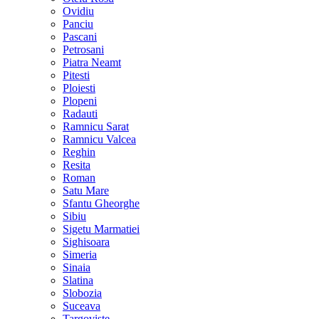
Ovidiu
Panciu
Pascani
Petrosani
Piatra Neamt
Pitesti
Ploiesti
Plopeni
Radauti
Ramnicu Sarat
Ramnicu Valcea
Reghin
Resita
Roman
Satu Mare
Sfantu Gheorghe
Sibiu
Sigetu Marmatiei
Sighisoara
Simeria
Sinaia
Slatina
Slobozia
Suceava
Targoviste