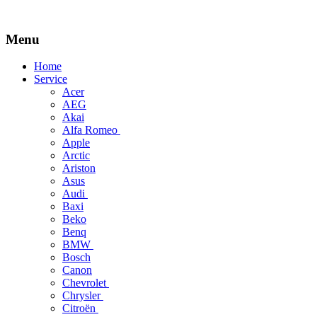
Menu
Skip
Home
to
Service
content
Acer
AEG
Akai
Alfa Romeo
Apple
Arctic
Ariston
Asus
Audi
Baxi
Beko
Benq
BMW
Bosch
Canon
Chevrolet
Chrysler
Citroën