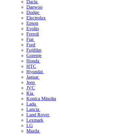
Dacia
Daewoo
Dodge
Electrolux
Epson
Evolio
Ferroli
Fiat
Ford
Fujifilm
Gorenje
Honda
HTC
Hyundai
Jaguar
Jeep
JVC
Kia
Konica Minolta
Lada
Lancia
Land Rover
Lexmark
LG
Mazda