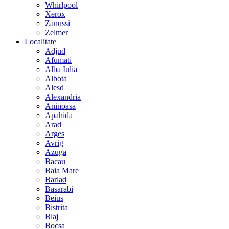
Whirlpool
Xerox
Zanussi
Zelmer
Localitate
Adjud
Afumati
Alba Iulia
Albota
Alesd
Alexandria
Aninoasa
Apahida
Arad
Arges
Avrig
Azuga
Bacau
Baia Mare
Barlad
Basarabi
Beius
Bistrita
Blaj
Bocsa