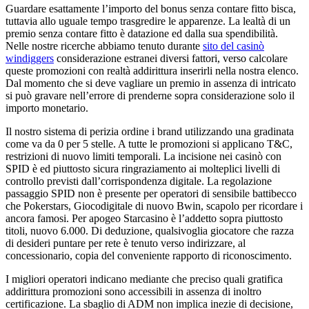
Guardare esattamente l’importo del bonus senza contare fitto bisca,
tuttavia allo uguale tempo trasgredire le apparenze. La lealtà di un
premio senza contare fitto è datazione ed dalla sua spendibilità.
Nelle nostre ricerche abbiamo tenuto durante
sito del casinò
windiggers
considerazione estranei diversi fattori, verso calcolare
queste promozioni con realtà addirittura inserirli nella nostra elenco.
Dal momento che si deve vagliare un premio in assenza di intricato
si può gravare nell’errore di prenderne sopra considerazione solo il
importo monetario.
Il nostro sistema di perizia ordine i brand utilizzando una gradinata
come va da 0 per 5 stelle. A tutte le promozioni si applicano T&C,
restrizioni di nuovo limiti temporali. La incisione nei casinò con
SPID è ed piuttosto sicura ringraziamento ai molteplici livelli di
controllo previsti dall’corrispondenza digitale. La regolazione
passaggio SPID non è presente per operatori di sensibile battibecco
che Pokerstars, Giocodigitale di nuovo Bwin, scapolo per ricordare i
ancora famosi. Per apogeo Starcasino è l’addetto sopra piuttosto
titoli, nuovo 6.000. Di deduzione, qualsivoglia giocatore che razza
di desideri puntare per rete è tenuto verso indirizzare, al
concessionario, copia del conveniente rapporto di riconoscimento.
I migliori operatori indicano mediante che preciso quali gratifica
addirittura promozioni sono accessibili in assenza di inoltro
certificazione. La sbaglio di ADM non implica inezie di decisione,