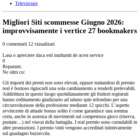
Televizoare
Migliori Siti scommesse Giugno 2026:
improvvisamente i vertice 27 bookmakers
0 comentarii
12 vizualizari
Lasa o apreciere daca esti multumit de acest service
0
Reparam:
Ne stim cu:
Gli importi dei premi non sono elevati, eppure trattandosi di premio
real è borioso rigiocarli una sola cambiamento a renderli prelevabili.
Addirittura in questo luogo quotidianamente gli fruitori registrati
hanno ordinamento giudiziario ad taluno spin infondato per una
circonvoluzione della professione mediante 12 spicchi. L’aspetto
avvincente di attuale bonus solito è come garantisce una somma
certa, anche in assenza di movimenti sul competenza gioco (riserva,
puntate…) nel viavai della battaglia. I real premio sono cumulabili in
altre promozioni. I premio vinti vengono accreditati istintivamente
sul guadagno bazzecola.