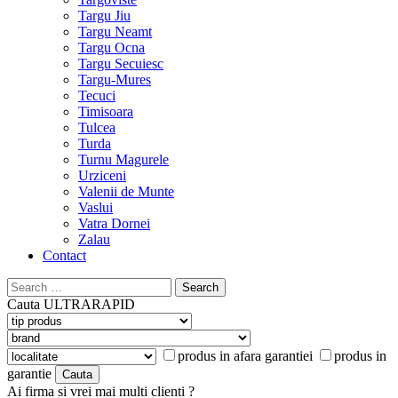
Targu Jiu
Targu Neamt
Targu Ocna
Targu Secuiesc
Targu-Mures
Tecuci
Timisoara
Tulcea
Turda
Turnu Magurele
Urziceni
Valenii de Munte
Vaslui
Vatra Dornei
Zalau
Contact
Search
for:
Cauta
ULTRARAPID
produs in afara garantiei
produs in
garantie
Ai firma si vrei mai multi clienti ?