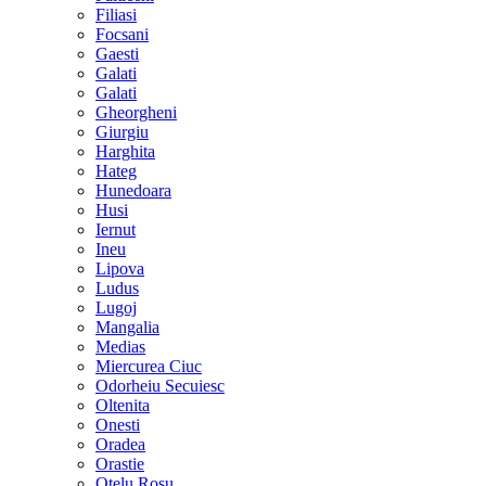
Filiasi
Focsani
Gaesti
Galati
Galati
Gheorgheni
Giurgiu
Harghita
Hateg
Hunedoara
Husi
Iernut
Ineu
Lipova
Ludus
Lugoj
Mangalia
Medias
Miercurea Ciuc
Odorheiu Secuiesc
Oltenita
Onesti
Oradea
Orastie
Otelu Rosu