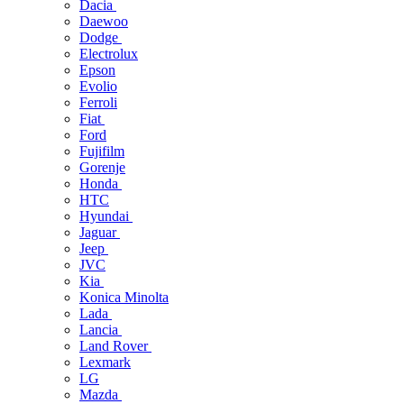
Dacia
Daewoo
Dodge
Electrolux
Epson
Evolio
Ferroli
Fiat
Ford
Fujifilm
Gorenje
Honda
HTC
Hyundai
Jaguar
Jeep
JVC
Kia
Konica Minolta
Lada
Lancia
Land Rover
Lexmark
LG
Mazda