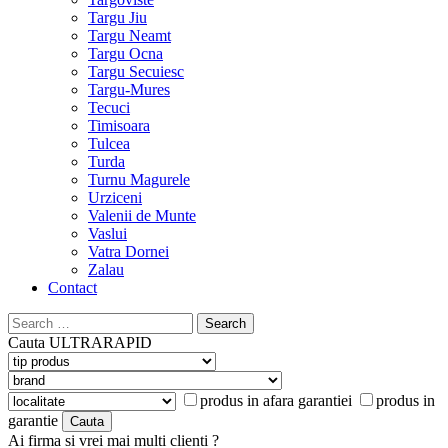
Targu Jiu
Targu Neamt
Targu Ocna
Targu Secuiesc
Targu-Mures
Tecuci
Timisoara
Tulcea
Turda
Turnu Magurele
Urziceni
Valenii de Munte
Vaslui
Vatra Dornei
Zalau
Contact
Search
for:
Cauta
ULTRARAPID
produs in afara garantiei
produs in
garantie
Ai firma si vrei mai multi clienti ?