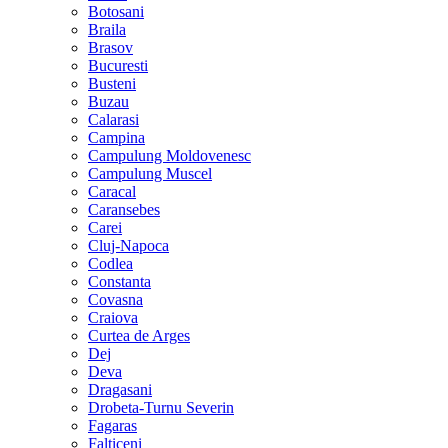
Botosani
Braila
Brasov
Bucuresti
Busteni
Buzau
Calarasi
Campina
Campulung Moldovenesc
Campulung Muscel
Caracal
Caransebes
Carei
Cluj-Napoca
Codlea
Constanta
Covasna
Craiova
Curtea de Arges
Dej
Deva
Dragasani
Drobeta-Turnu Severin
Fagaras
Falticeni