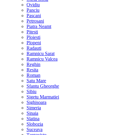
Ovidiu
Panciu
Pascani
Petrosani
Piatra Neamt
Pitesti
Ploiesti
Plopeni
Radauti
Ramnicu Sarat
Ramnicu Valcea
Reghin
Resita
Roman
Satu Mare
Sfantu Gheorghe
Sibiu
Sigetu Marmatiei
Sighisoara
Simeria
Sinaia
Slatina
Slobozia
Suceava
Targoviste