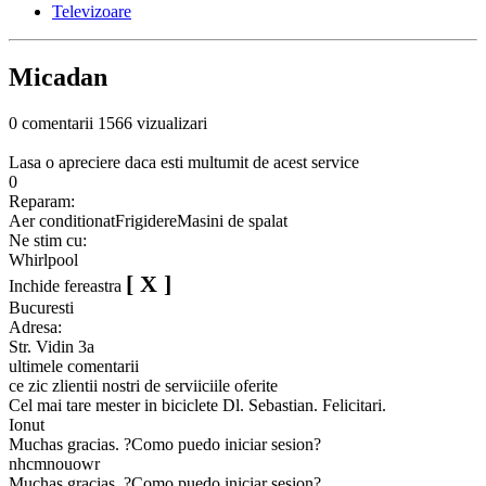
Televizoare
Micadan
0 comentarii
1566 vizualizari
Lasa o apreciere daca esti multumit de acest service
0
Reparam:
Aer conditionat
Frigidere
Masini de spalat
Ne stim cu:
Whirlpool
[ X ]
Inchide fereastra
Bucuresti
Adresa:
Str. Vidin 3a
ultimele comentarii
ce zic zlientii nostri de serviiciile oferite
Cel mai tare mester in biciclete Dl. Sebastian. Felicitari.
Ionut
Muchas gracias. ?Como puedo iniciar sesion?
nhcmnouowr
Muchas gracias. ?Como puedo iniciar sesion?