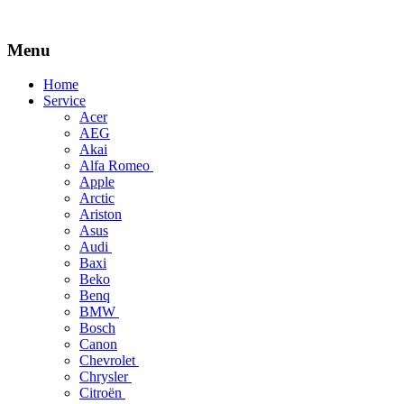
Menu
Skip
Home
to
Service
content
Acer
AEG
Akai
Alfa Romeo
Apple
Arctic
Ariston
Asus
Audi
Baxi
Beko
Benq
BMW
Bosch
Canon
Chevrolet
Chrysler
Citroën