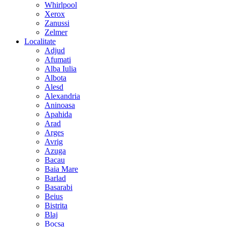
Whirlpool
Xerox
Zanussi
Zelmer
Localitate
Adjud
Afumati
Alba Iulia
Albota
Alesd
Alexandria
Aninoasa
Apahida
Arad
Arges
Avrig
Azuga
Bacau
Baia Mare
Barlad
Basarabi
Beius
Bistrita
Blaj
Bocsa