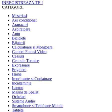
INREGISTREAZA-TE !
CATEGORII
Meseriasi
Aer conditionat
Aragazuri
Aspiratoare
Auto
Biciclete
Bijuterii
Calculatoare si Monitoare
Camere Foto si Video
Ceasuri
Centrale Termice
Expresoare
Frigidere
Haine
Imprimante si Copiatoare
Incaltaminte
Laptop
Masini de Spalat
Ochelari
Sisteme Audio
Smartphone si Telefoane Mobile
Tablete