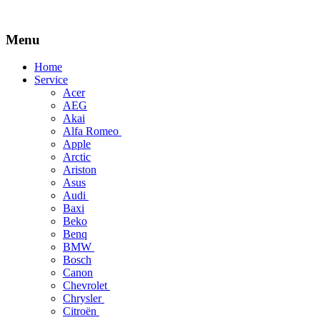
Menu
Skip
Home
to
Service
content
Acer
AEG
Akai
Alfa Romeo
Apple
Arctic
Ariston
Asus
Audi
Baxi
Beko
Benq
BMW
Bosch
Canon
Chevrolet
Chrysler
Citroën