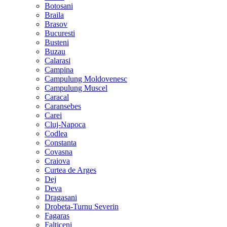
Botosani
Braila
Brasov
Bucuresti
Busteni
Buzau
Calarasi
Campina
Campulung Moldovenesc
Campulung Muscel
Caracal
Caransebes
Carei
Cluj-Napoca
Codlea
Constanta
Covasna
Craiova
Curtea de Arges
Dej
Deva
Dragasani
Drobeta-Turnu Severin
Fagaras
Falticeni