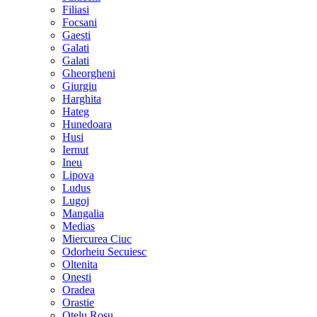
Filiasi
Focsani
Gaesti
Galati
Galati
Gheorgheni
Giurgiu
Harghita
Hateg
Hunedoara
Husi
Iernut
Ineu
Lipova
Ludus
Lugoj
Mangalia
Medias
Miercurea Ciuc
Odorheiu Secuiesc
Oltenita
Onesti
Oradea
Orastie
Otelu Rosu