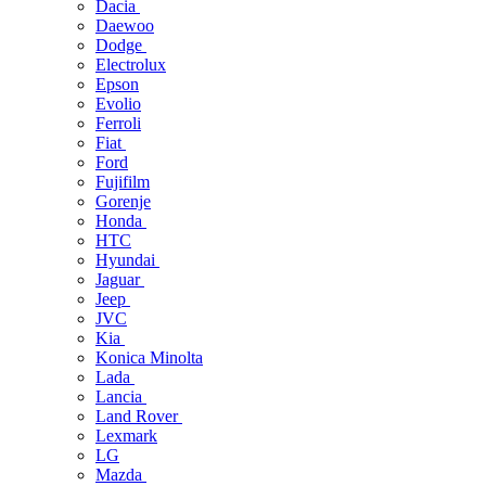
Dacia
Daewoo
Dodge
Electrolux
Epson
Evolio
Ferroli
Fiat
Ford
Fujifilm
Gorenje
Honda
HTC
Hyundai
Jaguar
Jeep
JVC
Kia
Konica Minolta
Lada
Lancia
Land Rover
Lexmark
LG
Mazda