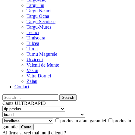
Targu Jiu
Targu Neamt
Targu Ocna
Targu Secuiesc
Targu-Mures
Tecuci
Timisoara
Tulcea
Turda
Turnu Magurele
Urziceni
Valenii de Munte
Vaslui
Vatra Dornei
Zalau
Contact
Search
for:
Cauta
ULTRARAPID
produs in afara garantiei
produs in
garantie
Ai firma si vrei mai multi clienti ?