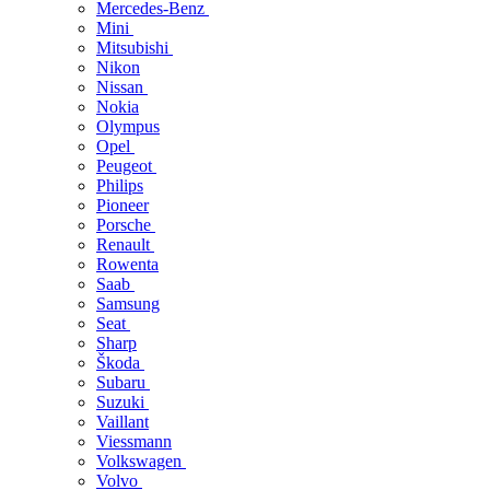
Mercedes-Benz
Mini
Mitsubishi
Nikon
Nissan
Nokia
Olympus
Opel
Peugeot
Philips
Pioneer
Porsche
Renault
Rowenta
Saab
Samsung
Seat
Sharp
Škoda
Subaru
Suzuki
Vaillant
Viessmann
Volkswagen
Volvo