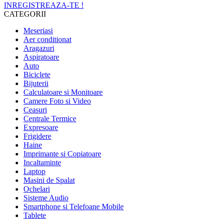
INREGISTREAZA-TE !
CATEGORII
Meseriasi
Aer conditionat
Aragazuri
Aspiratoare
Auto
Biciclete
Bijuterii
Calculatoare si Monitoare
Camere Foto si Video
Ceasuri
Centrale Termice
Expresoare
Frigidere
Haine
Imprimante si Copiatoare
Incaltaminte
Laptop
Masini de Spalat
Ochelari
Sisteme Audio
Smartphone si Telefoane Mobile
Tablete