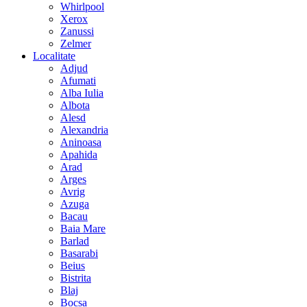
Whirlpool
Xerox
Zanussi
Zelmer
Localitate
Adjud
Afumati
Alba Iulia
Albota
Alesd
Alexandria
Aninoasa
Apahida
Arad
Arges
Avrig
Azuga
Bacau
Baia Mare
Barlad
Basarabi
Beius
Bistrita
Blaj
Bocsa