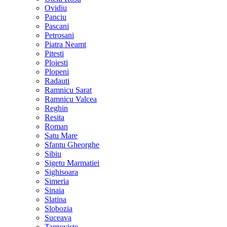
Ovidiu
Panciu
Pascani
Petrosani
Piatra Neamt
Pitesti
Ploiesti
Plopeni
Radauti
Ramnicu Sarat
Ramnicu Valcea
Reghin
Resita
Roman
Satu Mare
Sfantu Gheorghe
Sibiu
Sigetu Marmatiei
Sighisoara
Simeria
Sinaia
Slatina
Slobozia
Suceava
Targoviste